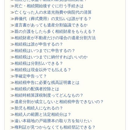
≫
死亡・相続開始後すぐに行う手続きは
≫
亡くなった人の水道光熱費や病院代の清算
≫
葬儀代（葬式費用）の支払いは誰がする？
≫
遺言書があっても遺産分割協議できるか
≫
親の介護をしたら多く相続財産をもらえる？
≫
相続財産が不動産だけの場合の遺産分割方法
≫
相続税は誰が申告するの？
≫
相続税はいつまでに申告するの？
≫
相続税はいつまでに納付すればいいのか
≫
相続税は分割払いできる？
≫
相続税は現金以外でも払える？
≫
準確定申告って？
≫
相続税申告に必要な残高証明書とは
≫
相続税の配偶者控除とは
≫
相続時精算課税制度ってどんなもの？
≫
遺産分割が成立しないと相続税申告できないの？
≫
胎児も相続人になれるの？
≫
相続人の範囲と法定相続分は？
≫
遠い本籍地の戸籍謄本の取り方を知りたい
≫
権利証が見つからなくても相続登記できる？