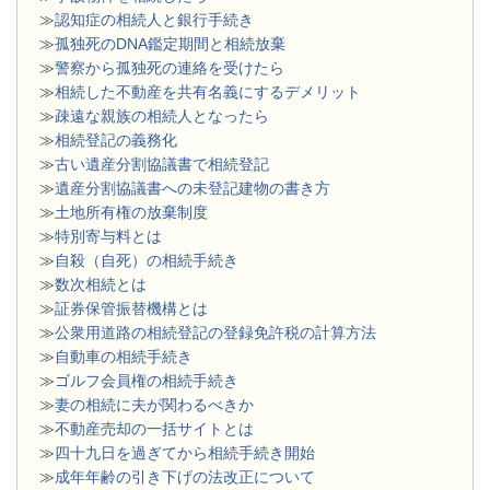
≫
認知症の相続人と銀行手続き
≫
孤独死のDNA鑑定期間と相続放棄
≫
警察から孤独死の連絡を受けたら
≫
相続した不動産を共有名義にするデメリット
≫
疎遠な親族の相続人となったら
≫
相続登記の義務化
≫
古い遺産分割協議書で相続登記
≫
遺産分割協議書への未登記建物の書き方
≫
土地所有権の放棄制度
≫
特別寄与料とは
≫
自殺（自死）の相続手続き
≫
数次相続とは
≫
証券保管振替機構とは
≫
公衆用道路の相続登記の登録免許税の計算方法
≫
自動車の相続手続き
≫
ゴルフ会員権の相続手続き
≫
妻の相続に夫が関わるべきか
≫
不動産売却の一括サイトとは
≫
四十九日を過ぎてから相続手続き開始
≫
成年年齢の引き下げの法改正について