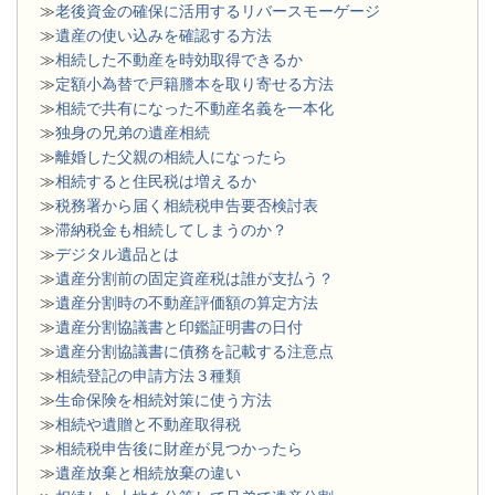
≫
老後資金の確保に活用するリバースモーゲージ
≫
遺産の使い込みを確認する方法
≫
相続した不動産を時効取得できるか
≫
定額小為替で戸籍謄本を取り寄せる方法
≫
相続で共有になった不動産名義を一本化
≫
独身の兄弟の遺産相続
≫
離婚した父親の相続人になったら
≫
相続すると住民税は増えるか
≫
税務署から届く相続税申告要否検討表
≫
滞納税金も相続してしまうのか？
≫
デジタル遺品とは
≫
遺産分割前の固定資産税は誰が支払う？
≫
遺産分割時の不動産評価額の算定方法
≫
遺産分割協議書と印鑑証明書の日付
≫
遺産分割協議書に債務を記載する注意点
≫
相続登記の申請方法３種類
≫
生命保険を相続対策に使う方法
≫
相続や遺贈と不動産取得税
≫
相続税申告後に財産が見つかったら
≫
遺産放棄と相続放棄の違い