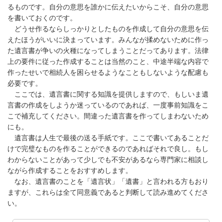
るものです。自分の意思を誰かに伝えたいからこそ、自分の意思
を書いておくのです。
どうせ作るならしっかりとしたものを作成して自分の意思を伝
えたほうがいいに決まっています。みんなが揉めないために作っ
た遺言書が争いの火種になってしまうことだってあります。法律
上の要件に従った作成することは当然のこと、中途半端な内容で
作ったせいで相続人を困らせるようなこともしないような配慮も
必要です。
ここでは、遺言書に関する知識を提供しますので、もしいま遺
言書の作成をしようか迷っているのであれば、一度事前知識をこ
こで補充してください。間違った遺言書を作ってしまわないため
にも。
遺言書は人生で最後の送る手紙です。ここで書いてあることだ
けで完璧なものを作ることができるのであればそれで良し。もし
わからないことがあって少しでも不安があるなら専門家に相談し
ながら作成することをおすすめします。
なお、遺言書のことを「遺言状」「遺書」と言われる方もおり
ますが、これらは全て同意義であると判断して読み進めてくださ
い。