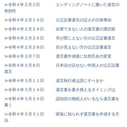
≫
令和４年２月２日 エンディングノートに書いた遺言の
有効性
≫
令和４年２月１４日 公正証書遺言の証人の欠格事由
≫
令和４年２月２４日 自署できない人の遺言書の選択肢
≫
令和４年２月２５日 耳が聞こえない方の公正証書遺言
≫
令和４年２月２８日 目が見えない方の公正証書遺言
≫
令和４年３月７日 遺言書作成後に住所氏名の変更
≫
令和４年３月８日 日本語が話せない外国人の公正証書
遺言
≫
令和４年３月１１日 遺言執行者は誰にすべきか
≫
令和４年３月１４日 遺言書を書き換えるタイミングは
≫
令和４年３月２４日 認知症の相続人がいるなら遺言書を
書く
≫
令和４年３月３１日 家族に知られず遺言書を作成する方
法