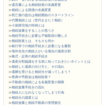
≫
遺言書による相続財産の名義変更
≫
相続による国債の名義変更
≫
死亡届の提出は相続開始のスタートライン
≫
代襲相続とは（世代をまたぐ相続）
≫
小規模宅地の特例とは
≫
相続放棄をすることの危うさ
≫
相続手続きに必要な戸籍取得の難しさ
≫
相続財産とは、そもそも何か
≫
銀行等での相続手続きに必要になる書類
​≫
海外在住の相続人がいる場合の遺産分割
≫
株式・証券の相続手続き
≫
遺産分割協議をする前に知っておきたいポイントとは
≫
相続した遺産の分け方と、その流れ
≫
遺贈を受けると相続分が減ってしまう？
≫
香典や弔慰金は相続財産？
≫
不動産の相続による名義変更の期限
≫
相続放棄手続きの流れ
≫
相続人になれなくなってしまう行為
≫
相続分の譲渡とは
​≫
相続放棄と相続不動産の管理責任