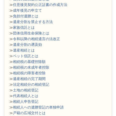
≫
任意後見契約公正証書の作成方法
≫
成年後見の申立て
≫
負担付遺贈とは
≫
遺産分割を禁止する方法
≫
家族信託とは
≫
団体信用生命保険とは
≫
令和以降の相続遺言の法改正
≫
遺産分割の遡及効
≫
遺産相続とは
≫
ペット信託とは
≫
相続税の基礎控除額
≫
相続税の未成年者控除
≫
相続税の障害者控除
≫
遺産相続の完了期間
≫
法定相続分の相続登記
≫
土地の相続登記
≫
代表相続人とは
≫
相続人申告登記
≫
相続人への遺贈登記の単独申請
≫
戸籍の広域交付とは