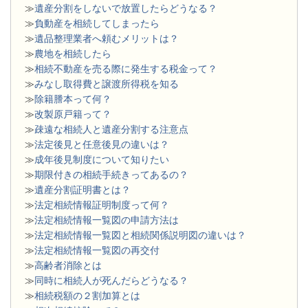
≫
遺産分割をしないで放置したらどうなる？
≫
負動産を相続してしまったら
≫
遺品整理業者へ頼むメリットは？
≫
農地を相続したら
≫
相続不動産を売る際に発生する税金って？
≫
みなし取得費と譲渡所得税を知る
≫
除籍謄本って何？
≫
改製原戸籍って？
≫
疎遠な相続人と遺産分割する注意点
≫
法定後見と任意後見の違いは？
≫
成年後見制度について知りたい
≫
期限付きの相続手続きってあるの？
≫
遺産分割証明書とは？
≫
法定相続情報証明制度って何？
≫
法定相続情報一覧図の申請方法は
≫
法定相続情報一覧図と相続関係説明図の違いは？
≫
法定相続情報一覧図の再交付
≫
高齢者消除とは
≫
同時に相続人が死んだらどうなる？
≫
相続税額の２割加算とは