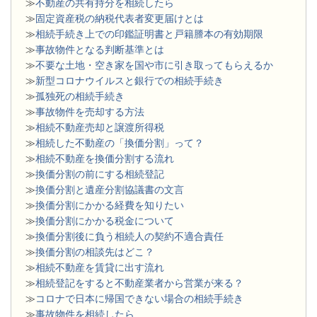
≫
不動産の共有持分を相続したら
≫
固定資産税の納税代表者変更届けとは
≫
相続手続き上での印鑑証明書と戸籍謄本の有効期限
≫
事故物件となる判断基準とは
≫
不要な土地・空き家を国や市に引き取ってもらえるか
≫
新型コロナウイルスと銀行での相続手続き
≫
孤独死の相続手続き
≫
事故物件を売却する方法
≫
相続不動産売却と譲渡所得税
≫
相続した不動産の「換価分割」って？
≫
相続不動産を換価分割する流れ
≫
換価分割の前にする相続登記
≫
換価分割と遺産分割協議書の文言
≫
換価分割にかかる経費を知りたい
≫
換価分割にかかる税金について
≫
換価分割後に負う相続人の契約不適合責任
≫
換価分割の相談先はどこ？
≫
相続不動産を賃貸に出す流れ
≫
相続登記をすると不動産業者から営業が来る？
≫
コロナで日本に帰国できない場合の相続手続き
≫
事故物件を相続したら