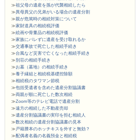
≫
祖父母の遺産を孫が代襲相続したら
≫
異母異父の兄弟がいる場合の遺産分割
≫
親が危篤時の相続対策について
≫
家財道具の相続税評価
≫
絵画や骨董品の相続税評価
≫
家族にバレずに遺産を受け取れるか
≫
交通事故で死亡した相続手続き
≫
台風など災害で亡くなった相続手続き
≫
別荘の相続手続き
≫
お墓（墓地）の相続手続き
≫
養子縁組と相続税基礎控除額
≫
相続税のタワマン節税
≫
包括受遺者を含めた遺産分割協議書
≫
両親が順に死亡した数次相続
≫
Zoom等のテレビ電話で遺産分割
≫
遠方の相続した不動産売却
≫
遺産分割協議書の実印を拒む相続人
≫
数次相続の遺産分割協議書の見本
≫
戸籍謄本のホッチキスを外すと無効？
≫
配偶者名義の名義預金と相続税