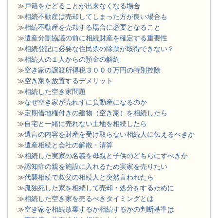
≫
戸籍をたどることが出来なくなる場合
≫
相続不動産は売却してしまった方が良い場合も
≫
相続不動産を売却する場合に必要となること
≫
遺産分割協議の前に相続財産を確定する重要性
≫
相続登記に必要な住民票の除票が取得できない？
≫
相続人の１人からの預金の解約
≫
空き家の譲渡所得税３０００万円の特別控除
≫
空き家を放置するデメリット
≫
相続した空き家問題
​≫
なぜ空き家が売れずに負動産になるのか
≫
定期借地権付きの建物（空き家）を相続したら
≫
自宅と一緒に売れない土地を相続したら
≫
遺言の内容を財産を受け取らない相続人に伝えるべきか
≫
遺産相続と会社の解散・清算
≫
相続した実家の名義を母親と子供のどちらにすべきか
≫
認知症の親を施設に入れるため実家を売りたい
≫
代襲相続で叔父の相続人と突然言われたら
≫
孤独死した家を相続して売却・処分をするために
≫
相続した空き家を売るべきタイミングとは
≫
空き家を相続放棄するか相続するかの判断基準は