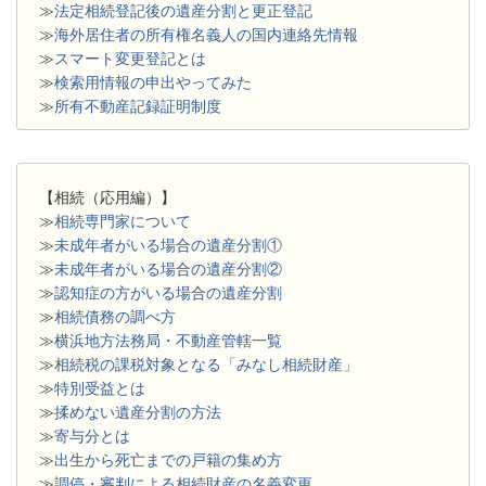
≫
法定相続登記後の遺産分割と更正登記
≫
海外居住者の所有権名義人の国内連絡先情報
≫
スマート変更登記とは
≫
検索用情報の申出やってみた
≫
所有不動産記録証明制度
【相続（応用編）】
≫
相続専門家について
≫
未成年者がいる場合の遺産分割①
≫
未成年者がいる場合の遺産分割②
≫
認知症の方がいる場合の遺産分割
≫
相続債務の調べ方
≫
横浜地方法務局・不動産管轄一覧
≫
相続税の課税対象となる「みなし相続財産」
≫
特別受益とは
≫
揉めない遺産分割の方法
≫
寄与分とは
≫
出生から死亡までの戸籍の集め方
≫
調停・審判による相続財産の名義変更