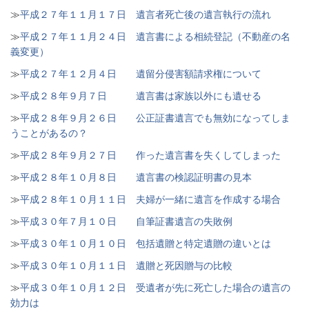
≫
平成２７年１１月１７日 遺言者死亡後の遺言執行の流れ
≫
平成２７年１１月２４日 遺言書による相続登記（不動産の名
義変更）
≫
平成２７年１２月４日 遺留分侵害額請求権について
≫
平成２８年９月７日 遺言書は家族以外にも遺せる
≫
平成２８年９月２６日 公正証書遺言でも無効になってしま
うことがあるの？
≫
平成２８年９月２７日 作った遺言書を失くしてしまった
≫
平成２８年１０月８日 遺言書の検認証明書の見本
≫
平成２８年１０月１１日 夫婦が一緒に遺言を作成する場合
≫
平成３０年７月１０日 自筆証書遺言の失敗例
≫
平成３０年１０月１０日 包括遺贈と特定遺贈の違いとは
≫
平成３０年１０月１１日 遺贈と死因贈与の比較
≫
平成３０年１０月１２日 受遺者が先に死亡した場合の遺言の
効力は