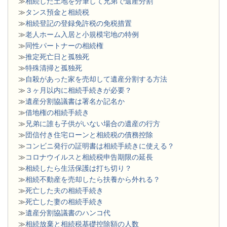
≫
相続した土地を分筆して兄弟で遺産分割
≫
タンス預金と相続税
≫
相続登記の登録免許税の免税措置
≫
老人ホーム入居と小規模宅地の特例
≫
同性パートナーの相続権
≫
推定死亡日と孤独死
≫
特殊清掃と孤独死
≫
自殺があった家を売却して遺産分割する方法
≫
３ヶ月以内に相続手続きが必要？
≫
遺産分割協議書は署名か記名か
≫
借地権の相続手続き
≫
兄弟に誰も子供がいない場合の遺産の行方
≫
団信付き住宅ローンと相続税の債務控除
≫
コンビニ発行の証明書は相続手続きに使える？
≫
コロナウイルスと相続税申告期限の延長
≫
相続したら生活保護は打ち切り？
≫
相続不動産を売却したら扶養から外れる？
≫
死亡した夫の相続手続き
≫
死亡した妻の相続手続き
≫
遺産分割協議書のハンコ代
≫
相続放棄と相続税基礎控除額の人数