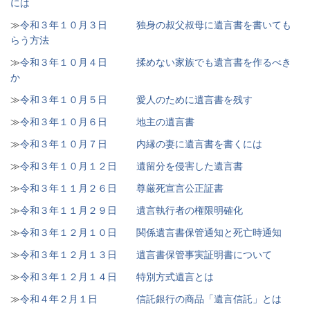
には
≫
令和３年１０月３日 独身の叔父叔母に遺言書を書いても
らう方法
≫
令和３年１０月４日 揉めない家族でも遺言書を作るべき
か
≫
令和３年１０月５日 愛人のために遺言書を残す
≫
令和３年１０月６日 地主の遺言書
≫
令和３年１０月７日 内縁の妻に遺言書を書くには
≫
令和３年１０月１２日 遺留分を侵害した遺言書
≫
令和３年１１月２６日 尊厳死宣言公正証書
≫
令和３年１１月２９日 遺言執行者の権限明確化
≫
令和３年１２月１０日 関係遺言書保管通知と死亡時通知
≫
令和３年１２月１３日 遺言書保管事実証明書について
≫
令和３年１２月１４日 特別方式遺言とは
≫
令和４年２月１日 信託銀行の商品「遺言信託」とは