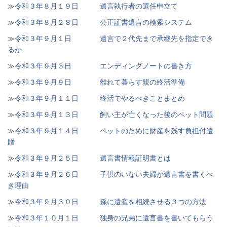
≫
令和３年８月１９日 遺言執行者の選任申立て
≫
令和３年８月２８日 公正証書遺言の検索システム
≫
令和３年９月１日 遺言で２代先まで承継先を指定でき
るか
≫
令和３年９月３日 エンディングノートの書き方
≫
令和３年９月９日 離れて暮らす親の終活準備
≫
令和３年９月１１日 終活でやるべきことまとめ
≫
令和３年９月１３日 飼い主が亡くなった後のペット問題
≫
令和３年９月１４日 ペットのために財産を残す負担付遺
贈
≫
令和３年９月２５日 遺言書情報証明書とは
≫
令和３年９月２６日 子供のいない夫婦が遺言書を書くべ
き理由
≫
令和３年９月３０日 孫に遺産を相続させる３つの方法
≫
令和３年１０月１日 独身の兄弟に遺言書を書いてもらう