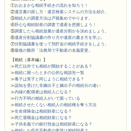
①
おおまかな相続手続きの流れを知ろう！
②
遺言書の探し方・遺言検索システムの方法を紹介。
③
相続人の調査方法は戸籍集めでやります。
④
肝心な相続財産の調査で遺産を把握しよう！
⑤
調査したら相続放棄か遺産分割かを決めましょう。
⑥
遺産分割協議書の作り方や遺産の書き方を学ぶ。
⑦
分割協議書を使って預貯金の相続手続きをしよう。
⑧
最後の難所「法務局で不動産の名義変更」
【相続（基本編）】
≫
死亡以外でも相続が開始することがある？
≫
相続に困ったときの公的な相談先一覧
≫
養子は実子と同じように相続できる？
≫
認知を受けた非嫡出子と嫡出子の相続分の違い
≫
内縁の配偶者は相続人になる？
≫
行方不明の相続人がいて困っている
≫
相続させたくない相続人の相続権を奪う方法
≫
生命保険金は相続財産になる？
≫
死亡退職金は相続財産になる？
≫
子供名義での銀行預金は相続財産になる？
≫
相続した収益不動産の家賃は相続財産？