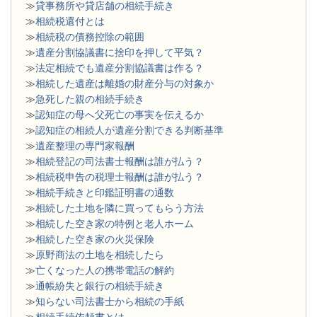
≫
貸事務所や貸店舗の相続手続き
≫
相続税還付とは
≫
相続税の債務控除の範囲
≫
遺産分割協議書に捨印を押して平気？
≫
法定相続でも遺産分割協議書は作る？
≫
相続した遺産は離婚の財産分与の対象か
≫
急死した親の相続手続き
≫
認知症の母へ父死亡の事実を伝えるか
≫
認知症の相続人が遺産分割できる判断基準
≫
遺産整理の専門家報酬
≫
相続登記の司法書士報酬は誰が払う？
≫
相続税申告の税理士報酬は誰が払う？
≫
相続手続きと印鑑証明書の通数
≫
相続した土地を隣に買ってもらう方法
≫
相続した空き家の特例と老人ホーム
≫
相続した空き家の火災保険
≫
原野商法の土地を相続したら
≫
亡くなった人の携帯電話の解約
≫
通帳紛失と銀行の相続手続き
≫
知らない司法書士から相続の手紙
≫
相続手続依頼書とは