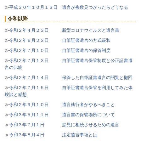
≫
平成３０年１０月１３日 遺言が複数見つかったらどうなる
令和以降
≫
令和２年４月２３日 新型コロナウイルスと遺言書
≫
令和２年６月２３日 自筆証書遺言の方式緩和
≫
令和２年７月１０日 自筆証書遺言の保管制度
≫
令和２年７月１３日 自筆証書遺言保管制度と公正証書遺
言の比較
≫
令和２年７月１４日 保管した自筆証書遺言の閲覧と撤回
≫
令和２年７月１５日 自筆証書遺言保管を利用してみた体
験談と感想
≫
令和２年９月１０日 遺言執行者がやるべきこと
≫
令和３年５月１１日 遺言書の保管場所について
≫
令和３年７月１日 胎児に相続させるための遺言
≫
令和３年８月４日 法定遺言事項とは