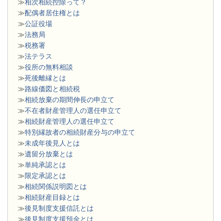
≫
相次相続控除って？
≫
配偶者居住権とは
≫
公証役場
≫
法務局
≫
税務署
≫
法テラス
≫
役所の無料相談
≫
死後離縁とは
≫
路線価図と相続税
≫
相続放棄の期間伸長の申立て
≫
不在者財産管理人の選任申立て
≫
相続財産管理人の選任申立て
≫
特別縁故者の相続財産分与の申立て
≫
未成年後見人とは
≫
遺留分放棄とは
≫
単純承認とは
≫
限定承認とは
≫
相続関係説明図とは
≫
相続財産目録とは
≫
後見制度支援信託とは
≫
後見制度支援預金とは