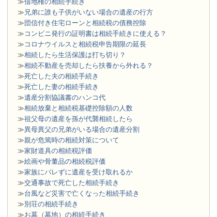
≫
借地権の相続手続き
≫
兄弟に誰も子供がいない場合の遺産の行方
≫
団信付き住宅ローンと相続税の債務控除
≫
コンビニ発行の証明書は相続手続きに使える？
≫
コロナウイルスと相続税申告期限の延長
≫
相続したら生活保護は打ち切り？
≫
相続不動産を売却したら扶養から外れる？
≫
死亡した夫の相続手続き
≫
死亡した妻の相続手続き
≫
遺産分割協議書のハンコ代
≫
相続放棄と相続税基礎控除額の人数
≫
祖父母の遺産を孫が代襲相続したら
≫
異母異父の兄弟がいる場合の遺産分割
≫
親が危篤時の相続対策について
≫
家財道具の相続税評価
≫
絵画や骨董品の相続税評価
≫
家族にバレずに遺産を受け取れるか
≫
交通事故で死亡した相続手続き
≫
台風など災害で亡くなった相続手続き
≫
別荘の相続手続き
≫
お墓（墓地）の相続手続き