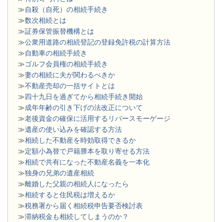
≫
自殺（自死）の相続手続き
≫
数次相続とは
≫
証券保管振替機構とは
≫
公衆用道路の相続登記の登録免許税の計算方法
≫
自動車の相続手続き
≫
ゴルフ会員権の相続手続き
≫
妻の相続に夫が関わるべきか
≫
不動産売却の一括サイトとは
≫
四十九日を過ぎてから相続手続き開始
≫
成年年齢の引き下げの法改正について
≫
老後資金の確保に活用するリバースモーゲージ
≫
遺産の使い込みを確認する方法
≫
相続した不動産を時効取得できるか
≫
定額小為替で戸籍謄本を取り寄せる方法
≫
相続で共有になった不動産名義を一本化
≫
独身の兄弟の遺産相続
≫
離婚した父親の相続人になったら
≫
相続すると住民税は増えるか
≫
税務署から届く相続税申告要否検討表
≫
滞納税金も相続してしまうのか？