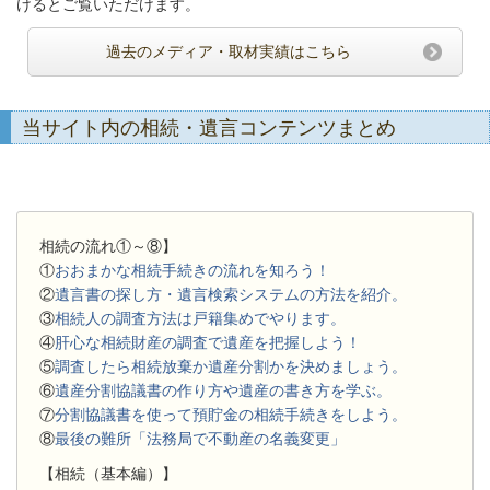
けるとご覧いただけます。
過去のメディア・取材実績はこちら
当サイト内の相続・遺言コンテンツまとめ
相続の流れ①～⑧】
①
おおまかな相続手続きの流れを知ろう！
②
遺言書の探し方・遺言検索システムの方法を紹介。
③
相続人の調査方法は戸籍集めでやります。
④
肝心な相続財産の調査で遺産を把握しよう！
⑤
調査したら相続放棄か遺産分割かを決めましょう。
⑥
遺産分割協議書の作り方や遺産の書き方を学ぶ。
⑦
分割協議書を使って預貯金の相続手続きをしよう。
⑧
最後の難所「法務局で不動産の名義変更」
【相続（基本編）】