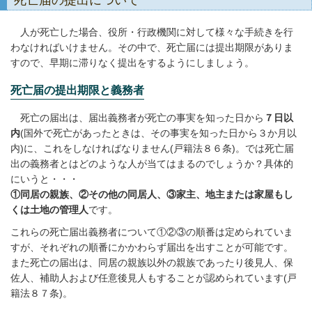
死亡届の提出について
人が死亡した場合、役所・行政機関に対して様々な手続きを行
わなければいけません。その中で、死亡届には提出期限がありま
すので、早期に滞りなく提出をするようにしましょう。
死亡届の提出期限と義務者
死亡の届出は、届出義務者が死亡の事実を知った日から
７日以
内
(国外で死亡があったときは、その事実を知った日から３か月以
内)に、これをしなければなりません(戸籍法８６条)。では死亡届
出の義務者とはどのような人が当てはまるのでしょうか？具体的
にいうと・・・
①同居の親族、②その他の同居人、③家主、地主または家屋もし
くは土地の管理人
です。
これらの死亡届出義務者について①②③の順番は定められていま
すが、それぞれの順番にかかわらず届出を出すことが可能です。
また死亡の届出は、同居の親族以外の親族であったり後見人、保
佐人、補助人および任意後見人もすることが認められています(戸
籍法８７条)。