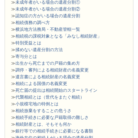
≫
未成年者がいる場合の遺産分割①
≫
未成年者がいる場合の遺産分割②
≫
認知症の方がいる場合の遺産分割
≫
相続債務の調べ方
≫
横浜地方法務局・不動産管轄一覧
≫
相続税の課税対象となる「みなし相続財産」
≫
特別受益とは
≫
揉めない遺産分割の方法
≫
寄与分とは
≫
出生から死亡までの戸籍の集め方
≫
調停・審判による相続財産の名義変更
≫
遺言書による相続財産の名義変更
≫
相続による国債の名義変更
≫
死亡届の提出は相続開始のスタートライン
≫
代襲相続とは（世代をまたぐ相続）
≫
小規模宅地の特例とは
≫
相続放棄をすることの危うさ
≫
相続手続きに必要な戸籍取得の難しさ
≫
相続財産とは、そもそも何か
≫
銀行等での相続手続きに必要になる書類
​≫
海外在住の相続人がいる場合の遺産分割