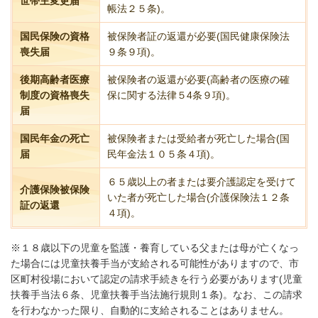
世帯主変更届
帳法２５条)。
国民保険の資格
被保険者証の返還が必要(国民健康保険法
喪失届
９条９項)。
後期高齢者医療
被保険者の返還が必要(高齢者の医療の確
制度の資格喪失
保に関する法律５4条９項)。
届
国民年金の死亡
被保険者または受給者が死亡した場合(国
届
民年金法１０５条４項)。
６５歳以上の者または要介護認定を受けて
介護保険被保険
いた者が死亡した場合(介護保険法１２条
証の返還
４項
)。
※１８歳以下の児童を監護・養育している父または母が亡くなっ
た場合には児童扶養手当が支給される可能性がありますので、市
区町村役場において認定の請求手続きを行う必要があります(児童
扶養手当法６条、児童扶養手当法施行規則１条)。なお、この請求
を行わなかった限り、自動的に支給されることはありません。