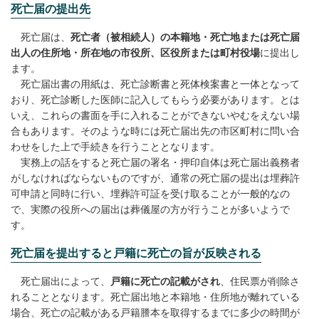
死亡届の提出先
死亡届は、
死亡者（被相続人）の本籍地・死亡地または死亡届
出人の住所地・所在地の市役所、区役所または町村役場
に提出し
ます。
死亡届出書の用紙は、死亡診断書と死体検案書と一体となって
おり、死亡診断した医師に記入してもらう必要があります。とは
いえ、これらの書面を手に入れることができないやむをえない場
合もあります。そのような時には死亡届出先の市区町村に問い合
わせをした上で手続きを行うこととなります。
実務上の話をすると死亡届の署名・押印自体は死亡届出義務者
がしなければならないものですが、通常の死亡届の提出は埋葬許
可申請と同時に行い、埋葬許可証を受け取ることが一般的なの
で、実際の役所への届出は葬儀屋の方が行うことが多いようで
す。
死亡届を提出すると戸籍に死亡の旨が反映される
死亡届出によって、
戸籍に死亡の記載がされ
、住民票が削除さ
れることとなります。死亡届出地と本籍地・住所地が離れている
場合、死亡の記載がある戸籍謄本を取得するまでに多少の時間が