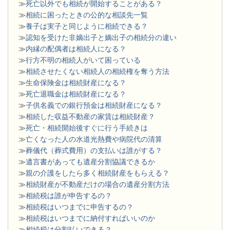
≫
死亡以外でも相続が開始することがある？
≫
相続に困ったときの公的な相談先一覧
≫
養子は実子と同じように相続できる？
≫
認知を受けた非嫡出子と嫡出子の相続分の違い
≫
内縁の配偶者は相続人になる？
≫
行方不明の相続人がいて困っている
≫
相続させたくない相続人の相続権を奪う方法
≫
生命保険金は相続財産になる？
≫
死亡退職金は相続財産になる？
≫
子供名義での銀行預金は相続財産になる？
≫
相続した収益不動産の家賃は相続財産？
≫
死亡・相続開始後すぐに行う手続きは
≫
亡くなった人の水道光熱費や病院代の清算
≫
葬儀代（葬式費用）の支払いは誰がする？
≫
遺言書があっても遺産分割協議できるか
≫
親の介護をしたら多く相続財産をもらえる？
≫
相続財産が不動産だけの場合の遺産分割方法
≫
相続税は誰が申告するの？
≫
相続税はいつまでに申告するの？
≫
相続税はいつまでに納付すればいいのか
≫
相続税は分割払いできる？