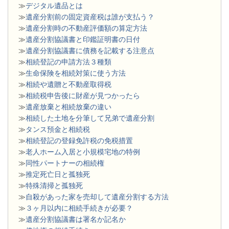
≫
デジタル遺品とは
≫
遺産分割前の固定資産税は誰が支払う？
≫
遺産分割時の不動産評価額の算定方法
≫
遺産分割協議書と印鑑証明書の日付
≫
遺産分割協議書に債務を記載する注意点
≫
相続登記の申請方法３種類
≫
生命保険を相続対策に使う方法
≫
相続や遺贈と不動産取得税
≫
相続税申告後に財産が見つかったら
≫
遺産放棄と相続放棄の違い
≫
相続した土地を分筆して兄弟で遺産分割
≫
タンス預金と相続税
≫
相続登記の登録免許税の免税措置
≫
老人ホーム入居と小規模宅地の特例
≫
同性パートナーの相続権
≫
推定死亡日と孤独死
≫
特殊清掃と孤独死
≫
自殺があった家を売却して遺産分割する方法
≫
３ヶ月以内に相続手続きが必要？
≫
遺産分割協議書は署名か記名か