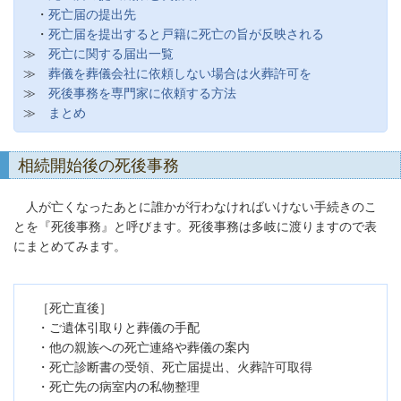
・
死亡届の提出先
・
死亡届を提出すると戸籍に死亡の旨が反映される
≫
死亡に関する届出一覧
≫
葬儀を葬儀会社に依頼しない場合は火葬許可を
≫
死後事務を専門家に依頼する方法
≫
まとめ
相続開始後の死後事務
人が亡くなったあとに誰かが行わなければいけない手続きのこ
とを『死後事務』と呼びます。死後事務は多岐に渡りますので表
にまとめてみます。
［死亡直後］
・ご遺体引取りと葬儀の手配
・他の親族への死亡連絡や葬儀の案内
・死亡診断書の受領、死亡届提出、火葬許可取得
・死亡先の病室内の私物整理