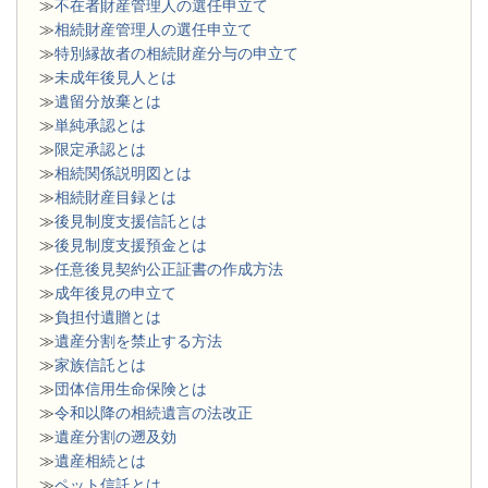
≫
不在者財産管理人の選任申立て
≫
相続財産管理人の選任申立て
≫
特別縁故者の相続財産分与の申立て
≫
未成年後見人とは
≫
遺留分放棄とは
≫
単純承認とは
≫
限定承認とは
≫
相続関係説明図とは
≫
相続財産目録とは
≫
後見制度支援信託とは
≫
後見制度支援預金とは
≫
任意後見契約公正証書の作成方法
≫
成年後見の申立て
≫
負担付遺贈とは
≫
遺産分割を禁止する方法
≫
家族信託とは
≫
団体信用生命保険とは
≫
令和以降の相続遺言の法改正
≫
遺産分割の遡及効
≫
遺産相続とは
≫
ペット信託とは