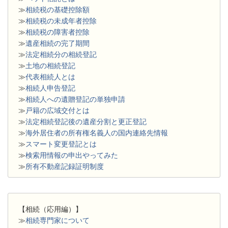
≫
相続税の基礎控除額
≫
相続税の未成年者控除
≫
相続税の障害者控除
≫
遺産相続の完了期間
≫
法定相続分の相続登記
≫
土地の相続登記
≫
代表相続人とは
≫
相続人申告登記
≫
相続人への遺贈登記の単独申請
≫
戸籍の広域交付とは
≫
法定相続登記後の遺産分割と更正登記
≫
海外居住者の所有権名義人の国内連絡先情報
≫
スマート変更登記とは
≫
検索用情報の申出やってみた
≫
所有不動産記録証明制度
【相続（応用編）】
≫
相続専門家について