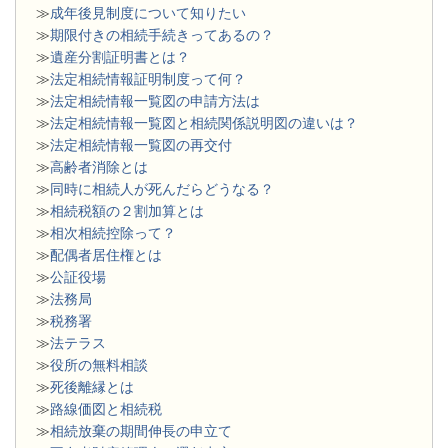
≫
成年後見制度について知りたい
≫
期限付きの相続手続きってあるの？
≫
遺産分割証明書とは？
≫
法定相続情報証明制度って何？
≫
法定相続情報一覧図の申請方法は
≫
法定相続情報一覧図と相続関係説明図の違いは？
≫
法定相続情報一覧図の再交付
≫
高齢者消除とは
≫
同時に相続人が死んだらどうなる？
≫
相続税額の２割加算とは
≫
相次相続控除って？
≫
配偶者居住権とは
≫
公証役場
≫
法務局
≫
税務署
≫
法テラス
≫
役所の無料相談
≫
死後離縁とは
≫
路線価図と相続税
≫
相続放棄の期間伸長の申立て