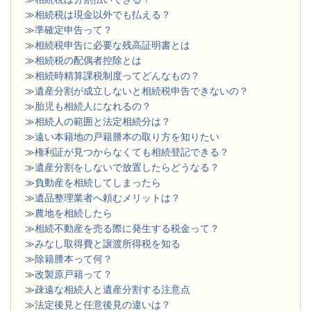
≫
相続税は現金以外でも払える？
≫
準確定申告って？
≫
相続税申告に必要な残高証明書とは
≫
相続税の配偶者控除とは
≫
相続時精算課税制度ってどんなもの？
≫
遺産分割が成立しないと相続税申告できないの？
≫
胎児も相続人になれるの？
≫
相続人の範囲と法定相続分は？
≫
遠い本籍地の戸籍謄本の取り方を知りたい
≫
権利証が見つからなくても相続登記できる？
≫
遺産分割をしないで放置したらどうなる？
≫
負動産を相続してしまったら
≫
遺品整理業者へ頼むメリットは？
≫
農地を相続したら
≫
相続不動産を売る際に発生する税金って？
≫
みなし取得費と譲渡所得税を知る
≫
除籍謄本って何？
≫
改製原戸籍って？
≫
疎遠な相続人と遺産分割する注意点
≫
法定後見と任意後見の違いは？