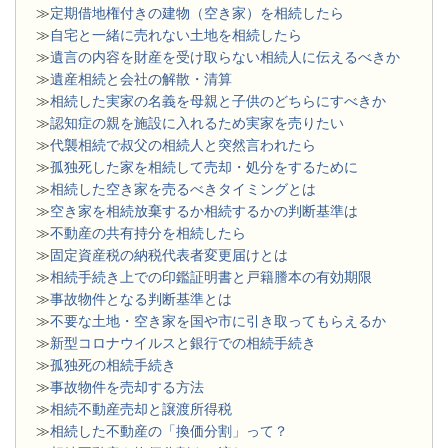
≫
定期借地権付きの建物（空き家）を相続したら
≫
自宅と一緒に売れない土地を相続したら
≫
遺言の内容を財産を受け取らない相続人に伝えるべきか
≫
遺産相続と会社の解散・清算
≫
相続した実家の名義を母親と子供のどちらにすべきか
≫
認知症の親を施設に入れるため実家を売りたい
≫
代襲相続で叔父の相続人と突然言われたら
≫
孤独死した家を相続して売却・処分をするために
≫
相続した空き家を売るべきタイミングとは
≫
空き家を相続放棄するか相続するかの判断基準は
≫
不動産の共有持分を相続したら
≫
固定資産税の納税代表者変更届けとは
≫
相続手続き上での印鑑証明書と戸籍謄本の有効期限
≫
事故物件となる判断基準とは
≫
不要な土地・空き家を国や市に引き取ってもらえるか
≫
新型コロナウイルスと銀行での相続手続き
≫
孤独死の相続手続き
≫
事故物件を売却する方法
≫
相続不動産売却と譲渡所得税
≫
相続した不動産の「換価分割」って？