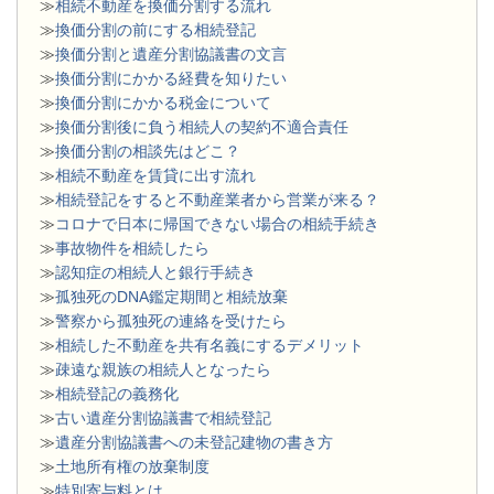
≫
相続不動産を換価分割する流れ
≫
換価分割の前にする相続登記
≫
換価分割と遺産分割協議書の文言
≫
換価分割にかかる経費を知りたい
≫
換価分割にかかる税金について
≫
換価分割後に負う相続人の契約不適合責任
≫
換価分割の相談先はどこ？
≫
相続不動産を賃貸に出す流れ
≫
相続登記をすると不動産業者から営業が来る？
≫
コロナで日本に帰国できない場合の相続手続き
≫
事故物件を相続したら
≫
認知症の相続人と銀行手続き
≫
孤独死のDNA鑑定期間と相続放棄
≫
警察から孤独死の連絡を受けたら
≫
相続した不動産を共有名義にするデメリット
≫
疎遠な親族の相続人となったら
≫
相続登記の義務化
≫
古い遺産分割協議書で相続登記
≫
遺産分割協議書への未登記建物の書き方
≫
土地所有権の放棄制度
≫
特別寄与料とは