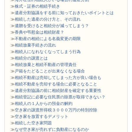
≫
株式・証券の相続手続き
≫
遺産分割協議をする前に知っておきたいポイントとは
≫
相続した遺産の分け方と、その流れ
≫
遺贈を受けると相続分が減ってしまう？
≫
香典や弔慰金は相続財産？
≫
不動産の相続による名義変更の期限
≫
相続放棄手続きの流れ
≫
相続人になれなくなってしまう行為
≫
相続分の譲渡とは
​≫
相続放棄と相続不動産の管理責任
≫
戸籍をたどることが出来なくなる場合
≫
相続不動産は売却してしまった方が良い場合も
≫
相続不動産を売却する場合に必要となること
≫
遺産分割協議の前に相続財産を確定する重要性
≫
相続登記に必要な住民票の除票が取得できない？
≫
相続人の１人からの預金の解約
≫
空き家の譲渡所得税３０００万円の特別控除
≫
空き家を放置するデメリット
≫
相続した空き家問題
​≫
なぜ空き家が売れずに負動産になるのか