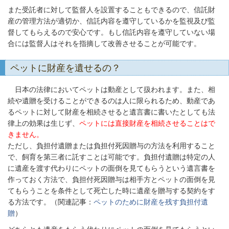
また受託者に対して監督人を設置することもできるので、信託財
産の管理方法が適切か、信託内容を遵守しているかを監視及び監
督してもらえるので安心です。もし信託内容を遵守していない場
合には監督人はそれを指摘して改善させることが可能です。
ペットに財産を遺せるの？
日本の法律においてペットは動産として扱われます。また、相
続や遺贈を受けることができるのは人に限られるため、動産であ
るペットに対して財産を相続させると遺言書に書いたとしても法
律上の効果は生じず、
ペットには直接財産を相続させることはで
きません。
ただし、負担付遺贈または負担付死因贈与の方法を利用すること
で、飼育を第三者に託すことは可能です。負担付遺贈は特定の人
に遺産を渡す代わりにペットの面倒を見てもらうという遺言書を
作っておく方法で、負担付死因贈与は相手方とペットの面倒を見
てもらうことを条件として死亡した時に遺産を贈与する契約をす
る方法です。（関連記事：
ペットのために財産を残す負担付遺
贈
）