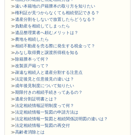
≫
遠い本籍地の戸籍謄本の取り方を知りたい
≫
権利証が見つからなくても相続登記できる？
≫
遺産分割をしないで放置したらどうなる？
≫
負動産を相続してしまったら
≫
遺品整理業者へ頼むメリットは？
≫
農地を相続したら
≫
相続不動産を売る際に発生する税金って？
≫
みなし取得費と譲渡所得税を知る
≫
除籍謄本って何？
≫
改製原戸籍って？
≫
疎遠な相続人と遺産分割する注意点
≫
法定後見と任意後見の違いは？
≫
成年後見制度について知りたい
≫
期限付きの相続手続きってあるの？
≫
遺産分割証明書とは？
≫
法定相続情報証明制度って何？
≫
法定相続情報一覧図の申請方法は
≫
法定相続情報一覧図と相続関係説明図の違いは？
≫
法定相続情報一覧図の再交付
≫
高齢者消除とは