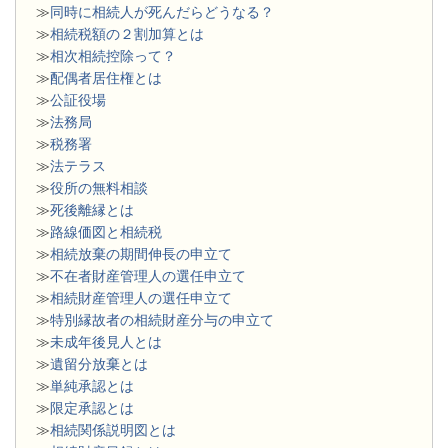
≫
同時に相続人が死んだらどうなる？
≫
相続税額の２割加算とは
≫
相次相続控除って？
≫
配偶者居住権とは
≫
公証役場
≫
法務局
≫
税務署
≫
法テラス
≫
役所の無料相談
≫
死後離縁とは
≫
路線価図と相続税
≫
相続放棄の期間伸長の申立て
≫
不在者財産管理人の選任申立て
≫
相続財産管理人の選任申立て
≫
特別縁故者の相続財産分与の申立て
≫
未成年後見人とは
≫
遺留分放棄とは
≫
単純承認とは
≫
限定承認とは
≫
相続関係説明図とは