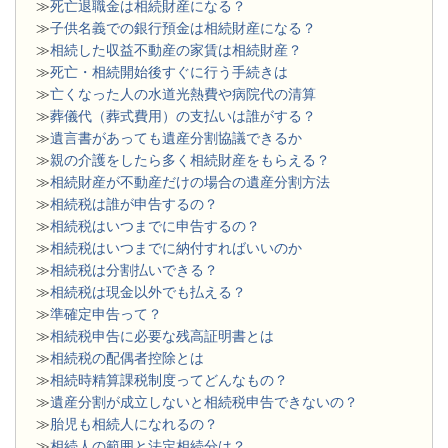
≫
死亡退職金は相続財産になる？
≫
子供名義での銀行預金は相続財産になる？
≫
相続した収益不動産の家賃は相続財産？
≫
死亡・相続開始後すぐに行う手続きは
≫
亡くなった人の水道光熱費や病院代の清算
≫
葬儀代（葬式費用）の支払いは誰がする？
≫
遺言書があっても遺産分割協議できるか
≫
親の介護をしたら多く相続財産をもらえる？
≫
相続財産が不動産だけの場合の遺産分割方法
≫
相続税は誰が申告するの？
≫
相続税はいつまでに申告するの？
≫
相続税はいつまでに納付すればいいのか
≫
相続税は分割払いできる？
≫
相続税は現金以外でも払える？
≫
準確定申告って？
≫
相続税申告に必要な残高証明書とは
≫
相続税の配偶者控除とは
≫
相続時精算課税制度ってどんなもの？
≫
遺産分割が成立しないと相続税申告できないの？
≫
胎児も相続人になれるの？
≫
相続人の範囲と法定相続分は？