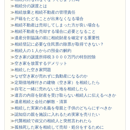
≫
相続分の譲渡とは
​≫
相続放棄と相続不動産の管理責任
≫
戸籍をたどることが出来なくなる場合
≫
相続不動産は売却してしまった方が良い場合も
≫
相続不動産を売却する場合に必要となること
≫
遺産分割協議の前に相続財産を確定する重要性
≫
相続登記に必要な住民票の除票が取得できない？
≫
相続人の１人からの預金の解約
≫
空き家の譲渡所得税３０００万円の特別控除
≫
空き家を放置するデメリット
≫
相続した空き家問題
​≫
なぜ空き家が売れずに負動産になるのか
≫
定期借地権付きの建物（空き家）を相続したら
≫
自宅と一緒に売れない土地を相続したら
≫
遺言の内容を財産を受け取らない相続人に伝えるべきか
≫
遺産相続と会社の解散・清算
≫
相続した実家の名義を母親と子供のどちらにすべきか
≫
認知症の親を施設に入れるため実家を売りたい
≫
代襲相続で叔父の相続人と突然言われたら
≫
孤独死した家を相続して売却・処分をするために