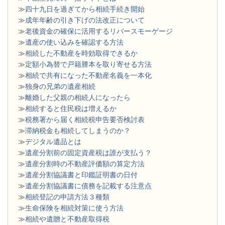
≫
四十九日を過ぎてから相続手続き開始
≫
成年年齢の引き下げの法改正について
≫
老後資金の確保に活用するリバースモーゲージ
≫
遺産の使い込みを確認する方法
≫
相続した不動産を時効取得できるか
≫
定額小為替で戸籍謄本を取り寄せる方法
≫
相続で共有になった不動産名義を一本化
≫
独身の兄弟の遺産相続
≫
離婚した父親の相続人になったら
≫
相続すると住民税は増えるか
≫
税務署から届く相続税申告要否検討表
≫
滞納税金も相続してしまうのか？
≫
デジタル遺品とは
≫
遺産分割前の固定資産税は誰が支払う？
≫
遺産分割時の不動産評価額の算定方法
≫
遺産分割協議書と印鑑証明書の日付
≫
遺産分割協議書に債務を記載する注意点
≫
相続登記の申請方法３種類
≫
生命保険を相続対策に使う方法
≫
相続や遺贈と不動産取得税