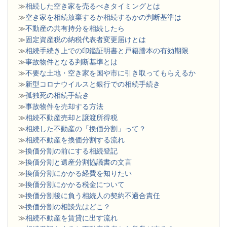
≫
相続した空き家を売るべきタイミングとは
≫
空き家を相続放棄するか相続するかの判断基準は
≫
不動産の共有持分を相続したら
≫
固定資産税の納税代表者変更届けとは
≫
相続手続き上での印鑑証明書と戸籍謄本の有効期限
≫
事故物件となる判断基準とは
≫
不要な土地・空き家を国や市に引き取ってもらえるか
≫
新型コロナウイルスと銀行での相続手続き
≫
孤独死の相続手続き
≫
事故物件を売却する方法
≫
相続不動産売却と譲渡所得税
≫
相続した不動産の「換価分割」って？
≫
相続不動産を換価分割する流れ
≫
換価分割の前にする相続登記
≫
換価分割と遺産分割協議書の文言
≫
換価分割にかかる経費を知りたい
≫
換価分割にかかる税金について
≫
換価分割後に負う相続人の契約不適合責任
≫
換価分割の相談先はどこ？
≫
相続不動産を賃貸に出す流れ