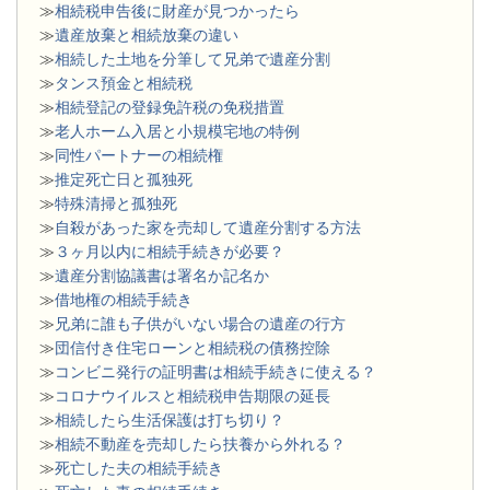
≫
相続税申告後に財産が見つかったら
≫
遺産放棄と相続放棄の違い
≫
相続した土地を分筆して兄弟で遺産分割
≫
タンス預金と相続税
≫
相続登記の登録免許税の免税措置
≫
老人ホーム入居と小規模宅地の特例
≫
同性パートナーの相続権
≫
推定死亡日と孤独死
≫
特殊清掃と孤独死
≫
自殺があった家を売却して遺産分割する方法
≫
３ヶ月以内に相続手続きが必要？
≫
遺産分割協議書は署名か記名か
≫
借地権の相続手続き
≫
兄弟に誰も子供がいない場合の遺産の行方
≫
団信付き住宅ローンと相続税の債務控除
≫
コンビニ発行の証明書は相続手続きに使える？
≫
コロナウイルスと相続税申告期限の延長
≫
相続したら生活保護は打ち切り？
≫
相続不動産を売却したら扶養から外れる？
≫
死亡した夫の相続手続き