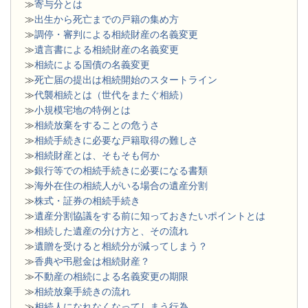
≫
寄与分とは
≫
出生から死亡までの戸籍の集め方
≫
調停・審判による相続財産の名義変更
≫
遺言書による相続財産の名義変更
≫
相続による国債の名義変更
≫
死亡届の提出は相続開始のスタートライン
≫
代襲相続とは（世代をまたぐ相続）
≫
小規模宅地の特例とは
≫
相続放棄をすることの危うさ
≫
相続手続きに必要な戸籍取得の難しさ
≫
相続財産とは、そもそも何か
≫
銀行等での相続手続きに必要になる書類
​≫
海外在住の相続人がいる場合の遺産分割
≫
株式・証券の相続手続き
≫
遺産分割協議をする前に知っておきたいポイントとは
≫
相続した遺産の分け方と、その流れ
≫
遺贈を受けると相続分が減ってしまう？
≫
香典や弔慰金は相続財産？
≫
不動産の相続による名義変更の期限
≫
相続放棄手続きの流れ
≫
相続人になれなくなってしまう行為