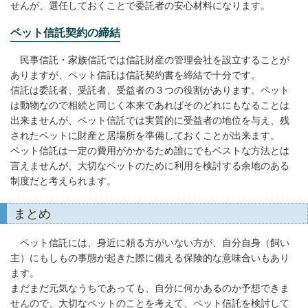
せんが、選任しておくことで委託者の安心材料になります。
ペット信託契約の締結
民事信託・家族信託では信託財産の管理会社を設立することが
ありますが、ペット信託は信託契約書を締結で十分です。
信託は委託者、受託者、受益者の３つの役割があります。ペット
は動物なので相続と同じく本来であればそのどれにもなることは
出来ませんが、ペット信託では実質的に受益者の地位を与え、残
されたペットに財産と居場所を準備しておくことが出来ます。
ペット信託は一定の費用がかかるため誰にでもベストな方法とは
言えませんが、大切なペットのために利用を検討する余地のある
制度だと考えられます。
まとめ
ペット信託には、身近に頼る方がいない方が、自分自身（飼い
主）にもしもの事態が起きた際に備える保険的な意味合いもあり
ます。
まだまだ元気なうちであっても、自分に何かあるのか予想できま
せんので、大切なペットのことを考えて、ペット信託を検討して