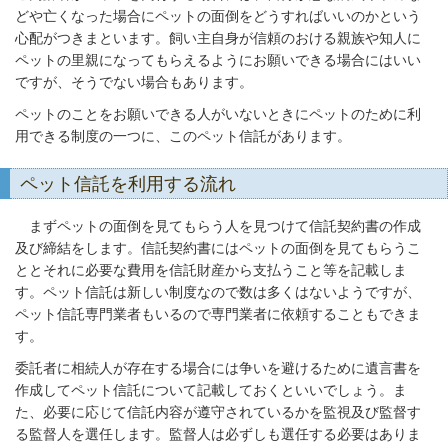
どや亡くなった場合にペットの面倒をどうすればいいのかという
心配がつきまといます。飼い主自身が信頼のおける親族や知人に
ペットの里親になってもらえるようにお願いできる場合にはいい
ですが、そうでない場合もあります。
ペットのことをお願いできる人がいないときにペットのために利
用できる制度の一つに、このペット信託があります。
ペット信託を利用する流れ
まずペットの面倒を見てもらう人を見つけて信託契約書の作成
及び締結をします。信託契約書にはペットの面倒を見てもらうこ
ととそれに必要な費用を信託財産から支払うこと等を記載しま
す。ペット信託は新しい制度なので数は多くはないようですが、
ペット信託専門業者もいるので専門業者に依頼することもできま
す。
委託者に相続人が存在する場合には争いを避けるために遺言書を
作成してペット信託について記載しておくといいでしょう。ま
た、必要に応じて信託内容が遵守されているかを監視及び監督す
る監督人を選任します。監督人は必ずしも選任する必要はありま