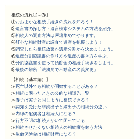
相続の流れ①～⑧】
①
おおまかな相続手続きの流れを知ろう！
②
遺言書の探し方・遺言検索システムの方法を紹介。
③
相続人の調査方法は戸籍集めでやります。
④
肝心な相続財産の調査で遺産を把握しよう！
⑤
調査したら相続放棄か遺産分割かを決めましょう。
⑥
遺産分割協議書の作り方や遺産の書き方を学ぶ。
⑦
分割協議書を使って預貯金の相続手続きをしよう。
⑧
最後の難所「法務局で不動産の名義変更」
【相続（基本編）】
≫
死亡以外でも相続が開始することがある？
≫
相続に困ったときの公的な相談先一覧
≫
養子は実子と同じように相続できる？
≫
認知を受けた非嫡出子と嫡出子の相続分の違い
≫
内縁の配偶者は相続人になる？
≫
行方不明の相続人がいて困っている
≫
相続させたくない相続人の相続権を奪う方法
≫
生命保険金は相続財産になる？