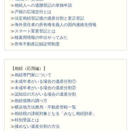
≫
相続人への遺贈登記の単独申請
≫
戸籍の広域交付とは
≫
法定相続登記後の遺産分割と更正登記
≫
海外居住者の所有権名義人の国内連絡先情報
≫
スマート変更登記とは
≫
検索用情報の申出やってみた
≫
所有不動産記録証明制度
【相続（応用編）】
≫
相続専門家について
≫
未成年者がいる場合の遺産分割①
≫
未成年者がいる場合の遺産分割②
≫
認知症の方がいる場合の遺産分割
≫
相続債務の調べ方
≫
横浜地方法務局・不動産管轄一覧
≫
相続税の課税対象となる「みなし相続財産」
≫
特別受益とは
≫
揉めない遺産分割の方法