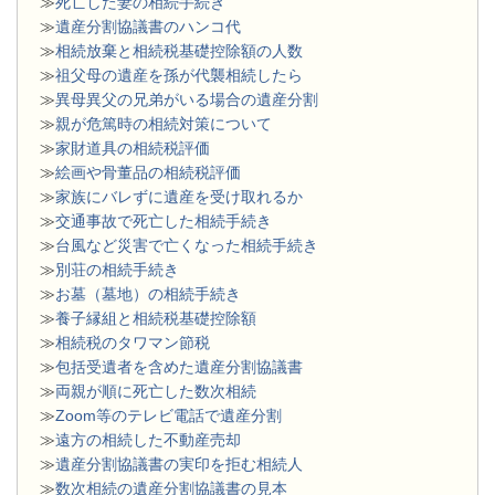
≫
死亡した妻の相続手続き
≫
遺産分割協議書のハンコ代
≫
相続放棄と相続税基礎控除額の人数
≫
祖父母の遺産を孫が代襲相続したら
≫
異母異父の兄弟がいる場合の遺産分割
≫
親が危篤時の相続対策について
≫
家財道具の相続税評価
≫
絵画や骨董品の相続税評価
≫
家族にバレずに遺産を受け取れるか
≫
交通事故で死亡した相続手続き
≫
台風など災害で亡くなった相続手続き
≫
別荘の相続手続き
≫
お墓（墓地）の相続手続き
≫
養子縁組と相続税基礎控除額
≫
相続税のタワマン節税
≫
包括受遺者を含めた遺産分割協議書
≫
両親が順に死亡した数次相続
≫
Zoom等のテレビ電話で遺産分割
≫
遠方の相続した不動産売却
≫
遺産分割協議書の実印を拒む相続人
≫
数次相続の遺産分割協議書の見本