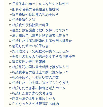
≫
戸籍謄本のホッチキスを外すと無効？
≫
配偶者名義の名義預金と相続税
≫
貸事務所や貸店舗の相続手続き
≫
相続税還付とは
≫
相続税の債務控除の範囲
≫
遺産分割協議書に捨印を押して平気？
≫
法定相続でも遺産分割協議書は作る？
≫
相続した遺産は離婚の財産分与の対象か
≫
急死した親の相続手続き
≫
認知症の母へ父死亡の事実を伝えるか
≫
認知症の相続人が遺産分割できる判断基準
≫
遺産整理の専門家報酬
≫
相続登記の司法書士報酬は誰が払う？
≫
相続税申告の税理士報酬は誰が払う？
≫
相続手続きと印鑑証明書の通数
≫
相続した土地を隣に買ってもらう方法
≫
相続した空き家の特例と老人ホーム
≫
相続した空き家の火災保険
≫
原野商法の土地を相続したら
≫
亡くなった人の携帯電話の解約