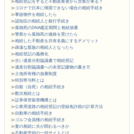
≫
相続登記をすると不動産業者から営業が来る？
≫
コロナで日本に帰国できない場合の相続手続き
≫
事故物件を相続したら
≫
認知症の相続人と銀行手続き
≫
孤独死のDNA鑑定期間と相続放棄
≫
警察から孤独死の連絡を受けたら
≫
相続した不動産を共有名義にするデメリット
≫
疎遠な親族の相続人となったら
≫
相続登記の義務化
≫
古い遺産分割協議書で相続登記
≫
遺産分割協議書への未登記建物の書き方
≫
土地所有権の放棄制度
≫
特別寄与料とは
≫
自殺（自死）の相続手続き
≫
数次相続とは
≫
証券保管振替機構とは
≫
公衆用道路の相続登記の登録免許税の計算方法
≫
自動車の相続手続き
≫
ゴルフ会員権の相続手続き
≫
妻の相続に夫が関わるべきか
≫
不動産売却の一括サイトとは