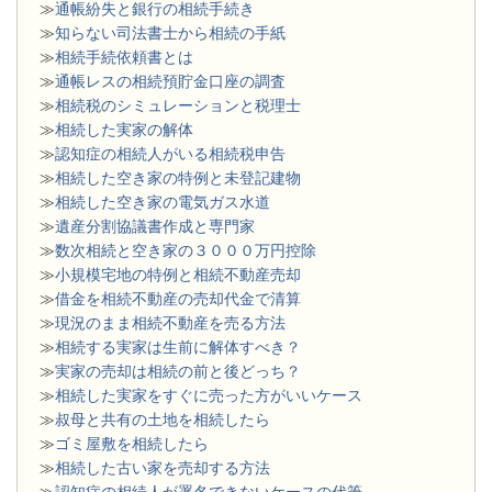
≫
通帳紛失と銀行の相続手続き
≫
知らない司法書士から相続の手紙
≫
相続手続依頼書とは
≫
通帳レスの相続預貯金口座の調査
≫
相続税のシミュレーションと税理士
≫
相続した実家の解体
≫
認知症の相続人がいる相続税申告
≫
相続した空き家の特例と未登記建物
≫
相続した空き家の電気ガス水道
≫
遺産分割協議書作成と専門家
≫
数次相続と空き家の３０００万円控除
≫
小規模宅地の特例と相続不動産売却
≫
借金を相続不動産の売却代金で清算
≫
現況のまま相続不動産を売る方法
≫
相続する実家は生前に解体すべき？
≫
実家の売却は相続の前と後どっち？
≫
相続した実家をすぐに売った方がいいケース
≫
叔母と共有の土地を相続したら
≫
ゴミ屋敷を相続したら
≫
相続した古い家を売却する方法
≫
認知症の相続人が署名できないケースの代筆