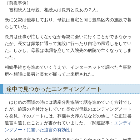
［前提事例］
被相続人は母親、相続人は長男と長女の２人。
既に父親は他界しており、母親は自宅と同じ豊島区内の施設で暮
らしていた。
長男は仕事が忙しくなかなか母親に会いに行くことができなかっ
たが、長女は頻繁に通って施設に行ったり自宅の風通しをしてい
た。しかし、母親は体調を崩して入院先の病院で亡くなってしま
った。
相続手続きを進めていくうえで、インターネットで調べた当事務
所へ相談に長男と長女が揃ってご来所された。
途中で見つかったエンディングノート
はじめの面談の時には遺産分割協議で話を進めていく方針でし
たが、施設の片付けをしていた長女が母親のエンディングノート
を発見。そのノートには、葬儀や火葬方法などの他に「公正証書
遺言を遺したこと」が書かれていました。（関連記事：
エンディ
ングノートに書いた遺言の有効性
）
公正証書遺言そのものが施設で見つからなかったことから、当事