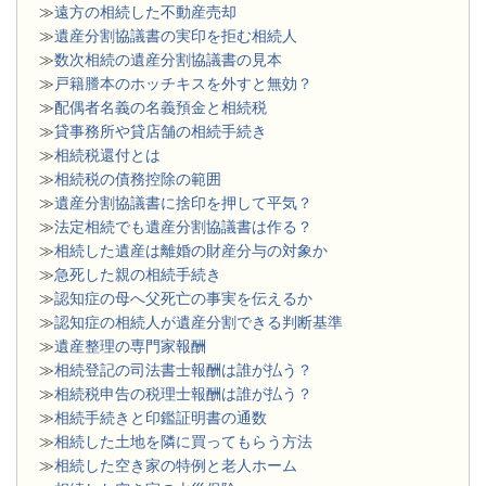
≫
遠方の相続した不動産売却
≫
遺産分割協議書の実印を拒む相続人
≫
数次相続の遺産分割協議書の見本
≫
戸籍謄本のホッチキスを外すと無効？
≫
配偶者名義の名義預金と相続税
≫
貸事務所や貸店舗の相続手続き
≫
相続税還付とは
≫
相続税の債務控除の範囲
≫
遺産分割協議書に捨印を押して平気？
≫
法定相続でも遺産分割協議書は作る？
≫
相続した遺産は離婚の財産分与の対象か
≫
急死した親の相続手続き
≫
認知症の母へ父死亡の事実を伝えるか
≫
認知症の相続人が遺産分割できる判断基準
≫
遺産整理の専門家報酬
≫
相続登記の司法書士報酬は誰が払う？
≫
相続税申告の税理士報酬は誰が払う？
≫
相続手続きと印鑑証明書の通数
≫
相続した土地を隣に買ってもらう方法
≫
相続した空き家の特例と老人ホーム