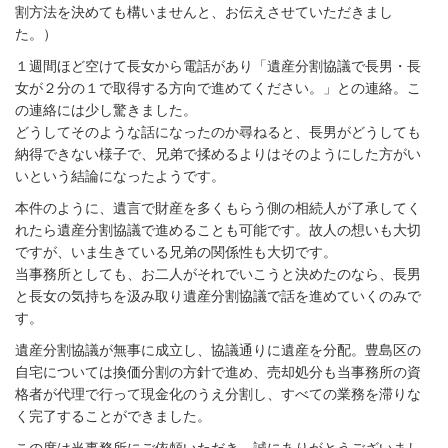
割方法を決めても構いませんと、お伝えさせていただきまし
た。）
１週間ほど空けて長女から電話があり「遺産分割協議で長男・長
女が２分の１で取得する方向で進めてください。」との連絡。こ
の連絡には少し驚きました。
どうしてそのような話になったのか尋ねると、長男がどうしても
納得できない様子で、兄弟で揉めるよりはそのようにした方がい
いという結論になったようです。
本件のように、遺言で財産を多くもらう側の相続人が了承してく
れたら遺産分割協議で進めることも可能です。故人の想いも大切
ですが、いま生きている兄弟の関係性も大切です。
当事務所としても、お二人がそれでいこうと決めたのなら、長男
と長女の気持ちを汲み取り遺産分割協議で話を進めていくのみで
す。
遺産分割協議が無事に成立し、協議通りに遺産を分配。豊島区の
自宅については換価分割の方針で進め、売却処分も当事務所の資
格者が代理で行って現金化のうえ分割し、すべての業務を滞りな
く完了することができました。