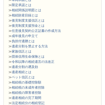
≫
限定承認とは
≫
相続関係説明図とは
≫
相続財産目録とは
≫
後見制度支援信託とは
≫
後見制度支援預金とは
≫
任意後見契約公正証書の作成方法
≫
成年後見の申立て
≫
負担付遺贈とは
≫
遺産分割を禁止する方法
≫
家族信託とは
≫
団体信用生命保険とは
≫
令和以降の相続遺言の法改正
≫
遺産分割の遡及効
≫
遺産相続とは
≫
ペット信託とは
≫
相続税の基礎控除額
≫
相続税の未成年者控除
≫
相続税の障害者控除
≫
遺産相続の完了期間
≫
法定相続分の相続登記