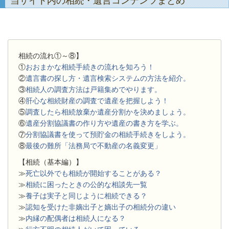
当サイト内の相続・遺言コンテンツまとめ
相続の流れ①～⑧】
①
おおまかな相続手続きの流れを知ろう！
②
遺言書の探し方・遺言検索システムの方法を紹介。
③
相続人の調査方法は戸籍集めでやります。
④
肝心な相続財産の調査で遺産を把握しよう！
⑤
調査したら相続放棄か遺産分割かを決めましょう。
⑥
遺産分割協議書の作り方や遺産の書き方を学ぶ。
⑦
分割協議書を使って預貯金の相続手続きをしよう。
⑧
最後の難所「法務局で不動産の名義変更」
【相続（基本編）】
≫
死亡以外でも相続が開始することがある？
≫
相続に困ったときの公的な相談先一覧
≫
養子は実子と同じように相続できる？
≫
認知を受けた非嫡出子と嫡出子の相続分の違い
≫
内縁の配偶者は相続人になる？