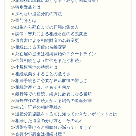
≫
相続税の課税対象となる「みなし相続財産」
≫
特別受益とは
≫
揉めない遺産分割の方法
≫
寄与分とは
≫
出生から死亡までの戸籍の集め方
≫
調停・審判による相続財産の名義変更
≫
遺言書による相続財産の名義変更
≫
相続による国債の名義変更
≫
死亡届の提出は相続開始のスタートライン
≫
代襲相続とは（世代をまたぐ相続）
≫
小規模宅地の特例とは
≫
相続放棄をすることの危うさ
≫
相続手続きに必要な戸籍取得の難しさ
≫
相続財産とは、そもそも何か
≫
銀行等での相続手続きに必要になる書類
​≫
海外在住の相続人がいる場合の遺産分割
≫
株式・証券の相続手続き
≫
遺産分割協議をする前に知っておきたいポイントとは
≫
相続した遺産の分け方と、その流れ
≫
遺贈を受けると相続分が減ってしまう？
≫
香典や弔慰金は相続財産？