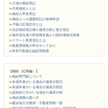
≫
土地の相続登記
≫
代表相続人とは
≫
相続人申告登記
≫
相続人への遺贈登記の単独申請
≫
戸籍の広域交付とは
≫
法定相続登記後の遺産分割と更正登記
≫
海外居住者の所有権名義人の国内連絡先情報
≫
スマート変更登記とは
≫
検索用情報の申出やってみた
≫
所有不動産記録証明制度
【相続（応用編）】
≫
相続専門家について
≫
未成年者がいる場合の遺産分割①
≫
未成年者がいる場合の遺産分割②
≫
認知症の方がいる場合の遺産分割
≫
相続債務の調べ方
≫
横浜地方法務局・不動産管轄一覧