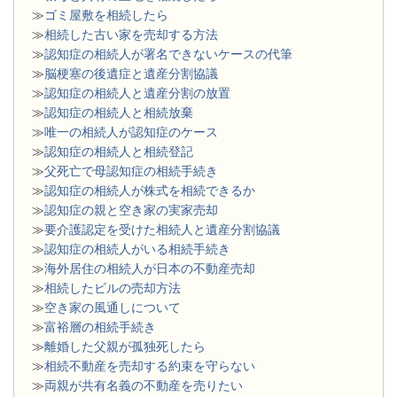
≫
ゴミ屋敷を相続したら
≫
相続した古い家を売却する方法
≫
認知症の相続人が署名できないケースの代筆
≫
脳梗塞の後遺症と遺産分割協議
≫
認知症の相続人と遺産分割の放置
≫
認知症の相続人と相続放棄
≫
唯一の相続人が認知症のケース
≫
認知症の相続人と相続登記
≫
父死亡で母認知症の相続手続き
≫
認知症の相続人が株式を相続できるか
≫
認知症の親と空き家の実家売却
≫
要介護認定を受けた相続人と遺産分割協議
≫
認知症の相続人がいる相続手続き
≫
海外居住の相続人が日本の不動産売却
≫
相続したビルの売却方法
≫
空き家の風通しについて
≫
富裕層の相続手続き
≫
離婚した父親が孤独死したら
≫
相続不動産を売却する約束を守らない
≫
両親が共有名義の不動産を売りたい