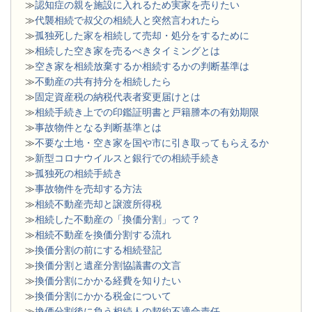
≫
認知症の親を施設に入れるため実家を売りたい
≫
代襲相続で叔父の相続人と突然言われたら
≫
孤独死した家を相続して売却・処分をするために
≫
相続した空き家を売るべきタイミングとは
≫
空き家を相続放棄するか相続するかの判断基準は
≫
不動産の共有持分を相続したら
≫
固定資産税の納税代表者変更届けとは
≫
相続手続き上での印鑑証明書と戸籍謄本の有効期限
≫
事故物件となる判断基準とは
≫
不要な土地・空き家を国や市に引き取ってもらえるか
≫
新型コロナウイルスと銀行での相続手続き
≫
孤独死の相続手続き
≫
事故物件を売却する方法
≫
相続不動産売却と譲渡所得税
≫
相続した不動産の「換価分割」って？
≫
相続不動産を換価分割する流れ
≫
換価分割の前にする相続登記
≫
換価分割と遺産分割協議書の文言
≫
換価分割にかかる経費を知りたい
≫
換価分割にかかる税金について
≫
換価分割後に負う相続人の契約不適合責任