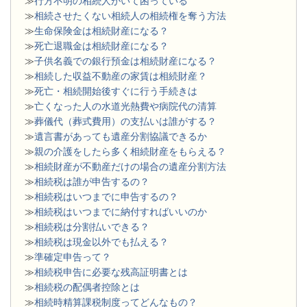
≫
行方不明の相続人がいて困っている
≫
相続させたくない相続人の相続権を奪う方法
≫
生命保険金は相続財産になる？
≫
死亡退職金は相続財産になる？
≫
子供名義での銀行預金は相続財産になる？
≫
相続した収益不動産の家賃は相続財産？
≫
死亡・相続開始後すぐに行う手続きは
≫
亡くなった人の水道光熱費や病院代の清算
≫
葬儀代（葬式費用）の支払いは誰がする？
≫
遺言書があっても遺産分割協議できるか
≫
親の介護をしたら多く相続財産をもらえる？
≫
相続財産が不動産だけの場合の遺産分割方法
≫
相続税は誰が申告するの？
≫
相続税はいつまでに申告するの？
≫
相続税はいつまでに納付すればいいのか
≫
相続税は分割払いできる？
≫
相続税は現金以外でも払える？
≫
準確定申告って？
≫
相続税申告に必要な残高証明書とは
≫
相続税の配偶者控除とは
≫
相続時精算課税制度ってどんなもの？