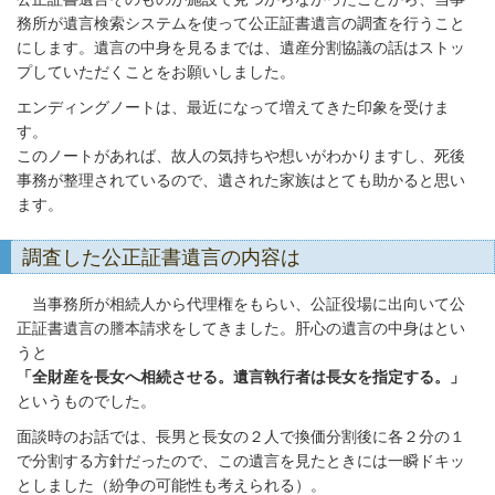
務所が遺言検索システムを使って公正証書遺言の調査を行うこと
にします。遺言の中身を見るまでは、遺産分割協議の話はストッ
プしていただくことをお願いしました。
エンディングノートは、最近になって増えてきた印象を受けま
す。
このノートがあれば、故人の気持ちや想いがわかりますし、死後
事務が整理されているので、遺された家族はとても助かると思い
ます。
調査した公正証書遺言の内容は
当事務所が相続人から代理権をもらい、公証役場に出向いて公
正証書遺言の謄本請求をしてきました。肝心の遺言の中身はとい
うと
「全財産を長女へ相続させる。遺言執行者は長女を指定する。」
というものでした。
面談時のお話では、長男と長女の２人で換価分割後に各２分の１
で分割する方針だったので、この遺言を見たときには一瞬ドキッ
としました（紛争の可能性も考えられる）。