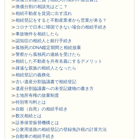
≫
換価分割の相談先はどこ？
≫
相続不動産を賃貸に出す流れ
≫
相続登記をすると不動産業者から営業が来る？
≫
コロナで日本に帰国できない場合の相続手続き
≫
事故物件を相続したら
≫
認知症の相続人と銀行手続き
≫
孤独死のDNA鑑定期間と相続放棄
≫
警察から孤独死の連絡を受けたら
≫
相続した不動産を共有名義にするデメリット
≫
疎遠な親族の相続人となったら
≫
相続登記の義務化
≫
古い遺産分割協議書で相続登記
≫
遺産分割協議書への未登記建物の書き方
≫
土地所有権の放棄制度
≫
特別寄与料とは
≫
自殺（自死）の相続手続き
≫
数次相続とは
≫
証券保管振替機構とは
≫
公衆用道路の相続登記の登録免許税の計算方法
≫
自動車の相続手続き