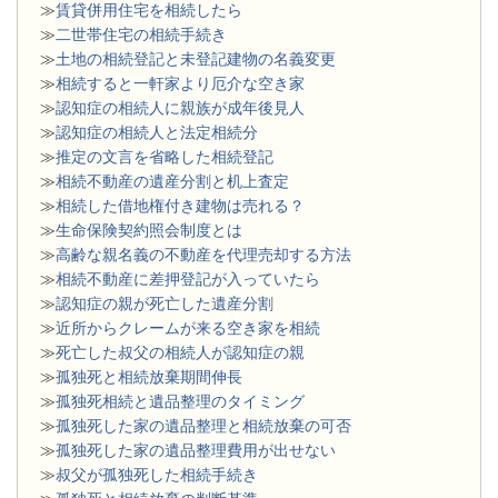
≫
賃貸併用住宅を相続したら
≫
二世帯住宅の相続手続き
≫
土地の相続登記と未登記建物の名義変更
≫
相続すると一軒家より厄介な空き家
≫
認知症の相続人に親族が成年後見人
≫
認知症の相続人と法定相続分
≫
推定の文言を省略した相続登記
≫
相続不動産の遺産分割と机上査定
≫
相続した借地権付き建物は売れる？
≫
生命保険契約照会制度とは
≫
高齢な親名義の不動産を代理売却する方法
≫
相続不動産に差押登記が入っていたら
≫
認知症の親が死亡した遺産分割
≫
近所からクレームが来る空き家を相続
≫
死亡した叔父の相続人が認知症の親
≫
孤独死と相続放棄期間伸長
≫
孤独死相続と遺品整理のタイミング
≫
孤独死した家の遺品整理と相続放棄の可否
≫
孤独死した家の遺品整理費用が出せない
≫
叔父が孤独死した相続手続き