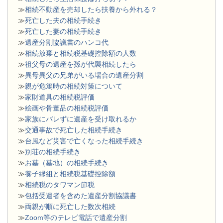
≫
相続不動産を売却したら扶養から外れる？
≫
死亡した夫の相続手続き
≫
死亡した妻の相続手続き
≫
遺産分割協議書のハンコ代
≫
相続放棄と相続税基礎控除額の人数
≫
祖父母の遺産を孫が代襲相続したら
≫
異母異父の兄弟がいる場合の遺産分割
≫
親が危篤時の相続対策について
≫
家財道具の相続税評価
≫
絵画や骨董品の相続税評価
≫
家族にバレずに遺産を受け取れるか
≫
交通事故で死亡した相続手続き
≫
台風など災害で亡くなった相続手続き
≫
別荘の相続手続き
≫
お墓（墓地）の相続手続き
≫
養子縁組と相続税基礎控除額
≫
相続税のタワマン節税
≫
包括受遺者を含めた遺産分割協議書
≫
両親が順に死亡した数次相続
≫
Zoom等のテレビ電話で遺産分割