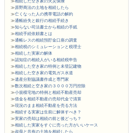
≫
相続した空き家の火災保険
≫
原野商法の土地を相続したら
≫
亡くなった人の携帯電話の解約
≫
通帳紛失と銀行の相続手続き
≫
知らない司法書士から相続の手紙
≫
相続手続依頼書とは
≫
通帳レスの相続預貯金口座の調査
≫
相続税のシミュレーションと税理士
≫
相続した実家の解体
≫
認知症の相続人がいる相続税申告
≫
相続した空き家の特例と未登記建物
≫
相続した空き家の電気ガス水道
≫
遺産分割協議書作成と専門家
≫
数次相続と空き家の３０００万円控除
≫
小規模宅地の特例と相続不動産売却
≫
借金を相続不動産の売却代金で清算
≫
現況のまま相続不動産を売る方法
≫
相続する実家は生前に解体すべき？
≫
実家の売却は相続の前と後どっち？
≫
相続した実家をすぐに売った方がいいケース
≫
叔母と共有の土地を相続したら