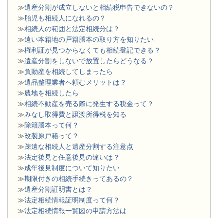
≫
遺産分割が成立しないと相続税申告できないの？
≫
胎児も相続人になれるの？
≫
相続人の範囲と法定相続分は？
≫
遠い本籍地の戸籍謄本の取り方を知りたい
≫
権利証が見つからなくても相続登記できる？
≫
遺産分割をしないで放置したらどうなる？
≫
負動産を相続してしまったら
≫
遺品整理業者へ頼むメリットは？
≫
農地を相続したら
≫
相続不動産を売る際に発生する税金って？
≫
みなし取得費と譲渡所得税を知る
≫
除籍謄本って何？
≫
改製原戸籍って？
≫
疎遠な相続人と遺産分割する注意点
≫
法定後見と任意後見の違いは？
≫
成年後見制度について知りたい
≫
期限付きの相続手続きってあるの？
≫
遺産分割証明書とは？
≫
法定相続情報証明制度って何？
≫
法定相続情報一覧図の申請方法は