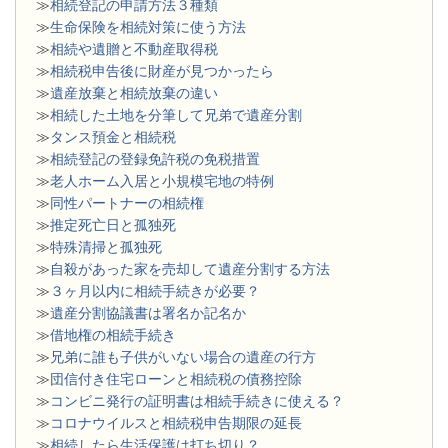
≫
相続登記の申請方法３種類
≫
生命保険を相続対策に使う方法
≫
相続や遺贈と不動産取得税
≫
相続税申告後に財産が見つかったら
≫
遺産放棄と相続放棄の違い
≫
相続した土地を分筆して兄弟で遺産分割
≫
タンス預金と相続税
≫
相続登記の登録免許税の免税措置
≫
老人ホーム入居と小規模宅地の特例
≫
同性パートナーの相続権
≫
推定死亡日と孤独死
≫
特殊清掃と孤独死
≫
自殺があった家を売却して遺産分割する方法
≫
３ヶ月以内に相続手続きが必要？
≫
遺産分割協議書は署名か記名か
≫
借地権の相続手続き
≫
兄弟に誰も子供がいない場合の遺産の行方
≫
団信付き住宅ローンと相続税の債務控除
≫
コンビニ発行の証明書は相続手続きに使える？
≫
コロナウイルスと相続税申告期限の延長
≫
相続したら生活保護は打ち切り？