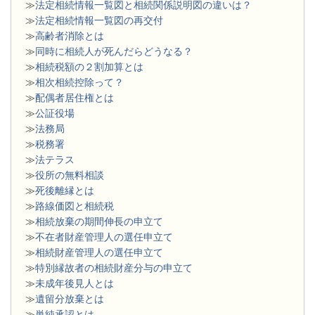
≫
法定相続情報一覧図と相続関係説明図の違いは？
≫
法定相続情報一覧図の再交付
≫
高齢者消除とは
≫
同時に相続人が死んだらどうなる？
≫
相続税額の２割加算とは
≫
相次相続控除って？
≫
配偶者居住権とは
≫
公証役場
≫
法務局
≫
税務署
≫
法テラス
≫
役所の無料相談
≫
死後離縁とは
≫
路線価図と相続税
≫
相続放棄の期間伸長の申立て
≫
不在者財産管理人の選任申立て
≫
相続財産管理人の選任申立て
≫
特別縁故者の相続財産分与の申立て
≫
未成年後見人とは
≫
遺留分放棄とは
≫
単純承認とは