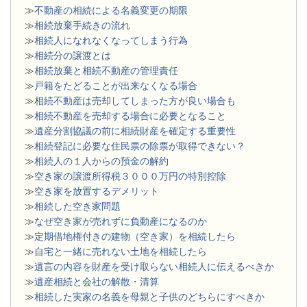
≫
不動産の相続による名義変更の期限
≫
相続放棄手続きの流れ
≫
相続人になれなくなってしまう行為
≫
相続分の譲渡とは
​≫
相続放棄と相続不動産の管理責任
≫
戸籍をたどることが出来なくなる場合
≫
相続不動産は売却してしまった方が良い場合も
≫
相続不動産を売却する場合に必要となること
≫
遺産分割協議の前に相続財産を確定する重要性
≫
相続登記に必要な住民票の除票が取得できない？
≫
相続人の１人からの預金の解約
≫
空き家の譲渡所得税３０００万円の特別控除
≫
空き家を放置するデメリット
≫
相続した空き家問題
​≫
なぜ空き家が売れずに負動産になるのか
≫
定期借地権付きの建物（空き家）を相続したら
≫
自宅と一緒に売れない土地を相続したら
≫
遺言の内容を財産を受け取らない相続人に伝えるべきか
≫
遺産相続と会社の解散・清算
≫
相続した実家の名義を母親と子供のどちらにすべきか