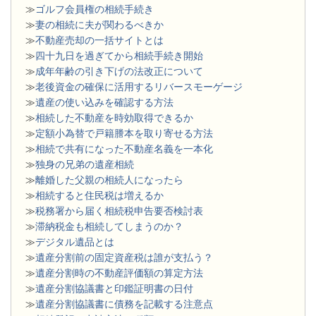
≫
ゴルフ会員権の相続手続き
≫
妻の相続に夫が関わるべきか
≫
不動産売却の一括サイトとは
≫
四十九日を過ぎてから相続手続き開始
≫
成年年齢の引き下げの法改正について
≫
老後資金の確保に活用するリバースモーゲージ
≫
遺産の使い込みを確認する方法
≫
相続した不動産を時効取得できるか
≫
定額小為替で戸籍謄本を取り寄せる方法
≫
相続で共有になった不動産名義を一本化
≫
独身の兄弟の遺産相続
≫
離婚した父親の相続人になったら
≫
相続すると住民税は増えるか
≫
税務署から届く相続税申告要否検討表
≫
滞納税金も相続してしまうのか？
≫
デジタル遺品とは
≫
遺産分割前の固定資産税は誰が支払う？
≫
遺産分割時の不動産評価額の算定方法
≫
遺産分割協議書と印鑑証明書の日付
≫
遺産分割協議書に債務を記載する注意点