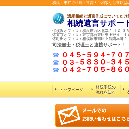
横浜・東京で相続・遺言のご相談なら来店型
遺産相続と遺言作成についてだけ
相続遺言サポー
①横浜オフィス：横浜市西区北幸２-１０-３
②東京オフィス：東京都台東区東上野４－１
③町田オフィス：相模原市南区上鶴間本町２
司法書士・税理士と連携サポート！
☎
０４５ｰ５９４ｰ７０
☎
０３ｰ５８３０ｰ３４
☎
０４２ｰ７０５ｰ８
相続手続の
トップページ
流れを知る