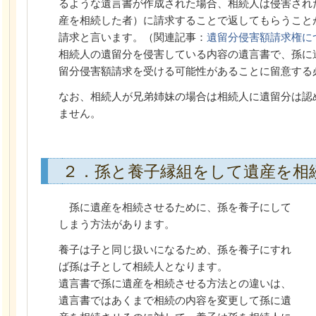
るような遺言書が作成された場合、相続人は侵害され
産を相続した者）に請求することで返してもらうこと
請求と言います。（関連記事：
遺留分侵害額請求権に
相続人の遺留分を侵害している内容の遺言書で、孫に
留分侵害額請求を受ける可能性があることに留意する
なお、相続人が兄弟姉妹の場合は相続人に遺留分は認
ません。
２．孫と養子縁組をして遺産を相
孫に遺産を相続させるために、孫を養子にして
しまう方法があります。
養子は子と同じ扱いになるため、孫を養子にすれ
ば孫は子として相続人となります。
遺言書で孫に遺産を相続させる方法との違いは、
遺言書ではあくまで相続の内容を変更して孫に遺