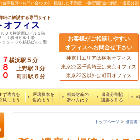
の当事務所へお問い合わせを│相続した不動産・相続預貯金の解約・遺産分割
詳細に解説する専門サイト
トオフィス
６ＫＤＸ横浜西口ビル１階
６－１横田ビル１階
お客様がご相談しやすい
－１２－３６鵜鶴ビル１階
オフィスへお問合せ下さい
７７
神奈川エリアは横浜オフィス
５
横浜駅
分
５８
東京23区千葉埼玉は東京オフィス
３
上野駅
分
６００
６
東京23区以外は町田オフィス
町田駅
分
まず遺言を
戸籍謄本を
相続財産の
遺産分割協
発見しよう
集めよう！
調べ方は？
議書を作る
トップページ
遺言書