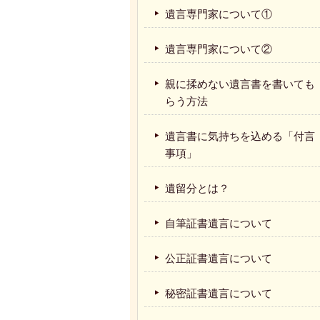
遺言専門家について①
遺言専門家について②
親に揉めない遺言書を書いても
らう方法
遺言書に気持ちを込める「付言
事項」
遺留分とは？
自筆証書遺言について
公正証書遺言について
秘密証書遺言について