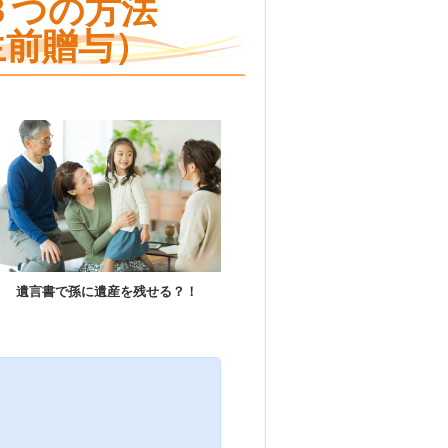
３つの方法
生前贈与）
遺言書で孫に遺産を残せる？！