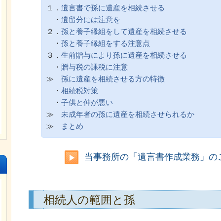
１．
遺言書で孫に遺産を相続させる
・
遺留分には注意を
２．
孫と養子縁組をして遺産を相続させる
・
孫と養子縁組をする注意点
３．
生前贈与により孫に遺産を相続させる
・
贈与税の課税に注意
≫
孫に遺産を相続させる方の特徴
・
相続税対策
・
子供と仲が悪い
≫
未成年者の孫に遺産を相続させられるか
≫
まとめ
当事務所の「遺言書作成業務」の
相続人の範囲と孫