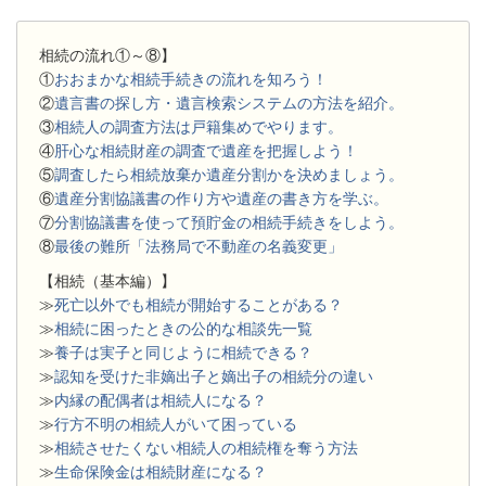
相続の流れ①～⑧】
①
おおまかな相続手続きの流れを知ろう！
②
遺言書の探し方・遺言検索システムの方法を紹介。
③
相続人の調査方法は戸籍集めでやります。
④
肝心な相続財産の調査で遺産を把握しよう！
⑤
調査したら相続放棄か遺産分割かを決めましょう。
⑥
遺産分割協議書の作り方や遺産の書き方を学ぶ。
⑦
分割協議書を使って預貯金の相続手続きをしよう。
⑧
最後の難所「法務局で不動産の名義変更」
【相続（基本編）】
≫
死亡以外でも相続が開始することがある？
≫
相続に困ったときの公的な相談先一覧
≫
養子は実子と同じように相続できる？
≫
認知を受けた非嫡出子と嫡出子の相続分の違い
≫
内縁の配偶者は相続人になる？
≫
行方不明の相続人がいて困っている
≫
相続させたくない相続人の相続権を奪う方法
≫
生命保険金は相続財産になる？