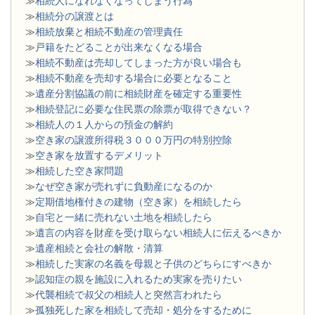
≫
相続人になれなくなってしまう行為
≫
相続分の譲渡とは
​≫
相続放棄と相続不動産の管理責任
≫
戸籍をたどることが出来なくなる場合
≫
相続不動産は売却してしまった方が良い場合も
≫
相続不動産を売却する場合に必要となること
≫
遺産分割協議の前に相続財産を確定する重要性
≫
相続登記に必要な住民票の除票が取得できない？
≫
相続人の１人からの預金の解約
≫
空き家の譲渡所得税３０００万円の特別控除
≫
空き家を放置するデメリット
≫
相続した空き家問題
​≫
なぜ空き家が売れずに負動産になるのか
≫
定期借地権付きの建物（空き家）を相続したら
≫
自宅と一緒に売れない土地を相続したら
≫
遺言の内容を財産を受け取らない相続人に伝えるべきか
≫
遺産相続と会社の解散・清算
≫
相続した実家の名義を母親と子供のどちらにすべきか
≫
認知症の親を施設に入れるため実家を売りたい
≫
代襲相続で叔父の相続人と突然言われたら
≫
孤独死した家を相続して売却・処分をするために