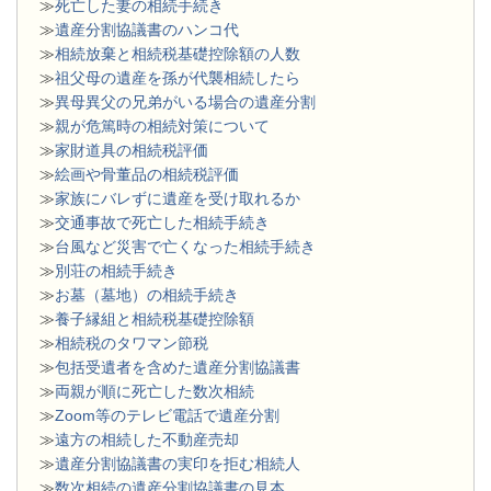
≫
死亡した妻の相続手続き
≫
遺産分割協議書のハンコ代
≫
相続放棄と相続税基礎控除額の人数
≫
祖父母の遺産を孫が代襲相続したら
≫
異母異父の兄弟がいる場合の遺産分割
≫
親が危篤時の相続対策について
≫
家財道具の相続税評価
≫
絵画や骨董品の相続税評価
≫
家族にバレずに遺産を受け取れるか
≫
交通事故で死亡した相続手続き
≫
台風など災害で亡くなった相続手続き
≫
別荘の相続手続き
≫
お墓（墓地）の相続手続き
≫
養子縁組と相続税基礎控除額
≫
相続税のタワマン節税
≫
包括受遺者を含めた遺産分割協議書
≫
両親が順に死亡した数次相続
≫
Zoom等のテレビ電話で遺産分割
≫
遠方の相続した不動産売却
≫
遺産分割協議書の実印を拒む相続人
≫
数次相続の遺産分割協議書の見本