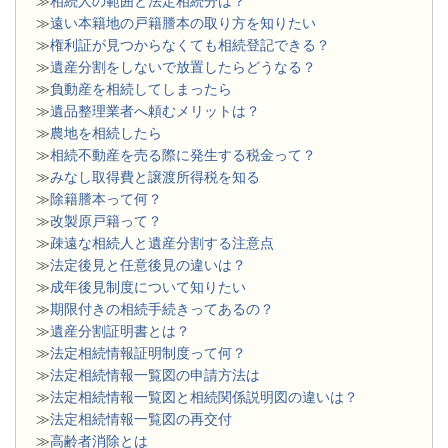
≫
相続人の範囲と法定相続分は？
≫
遠い本籍地の戸籍謄本の取り方を知りたい
≫
権利証が見つからなくても相続登記できる？
≫
遺産分割をしないで放置したらどうなる？
≫
負動産を相続してしまったら
≫
遺品整理業者へ頼むメリットは？
≫
農地を相続したら
≫
相続不動産を売る際に発生する税金って？
≫
みなし取得費と譲渡所得税を知る
≫
除籍謄本って何？
≫
改製原戸籍って？
≫
疎遠な相続人と遺産分割する注意点
≫
法定後見と任意後見の違いは？
≫
成年後見制度について知りたい
≫
期限付きの相続手続きってあるの？
≫
遺産分割証明書とは？
≫
法定相続情報証明制度って何？
≫
法定相続情報一覧図の申請方法は
≫
法定相続情報一覧図と相続関係説明図の違いは？
≫
法定相続情報一覧図の再交付
≫
高齢者消除とは