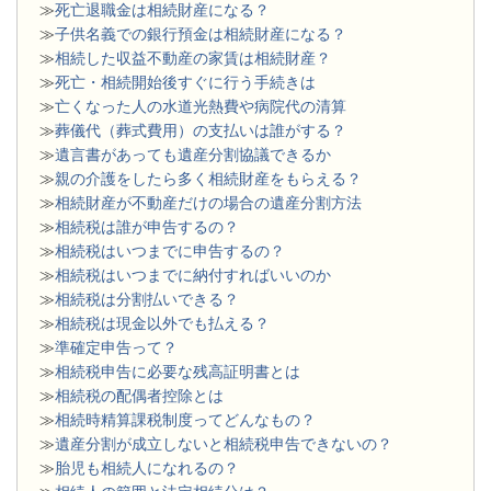
≫
死亡退職金は相続財産になる？
≫
子供名義での銀行預金は相続財産になる？
≫
相続した収益不動産の家賃は相続財産？
≫
死亡・相続開始後すぐに行う手続きは
≫
亡くなった人の水道光熱費や病院代の清算
≫
葬儀代（葬式費用）の支払いは誰がする？
≫
遺言書があっても遺産分割協議できるか
≫
親の介護をしたら多く相続財産をもらえる？
≫
相続財産が不動産だけの場合の遺産分割方法
≫
相続税は誰が申告するの？
≫
相続税はいつまでに申告するの？
≫
相続税はいつまでに納付すればいいのか
≫
相続税は分割払いできる？
≫
相続税は現金以外でも払える？
≫
準確定申告って？
≫
相続税申告に必要な残高証明書とは
≫
相続税の配偶者控除とは
≫
相続時精算課税制度ってどんなもの？
≫
遺産分割が成立しないと相続税申告できないの？
≫
胎児も相続人になれるの？