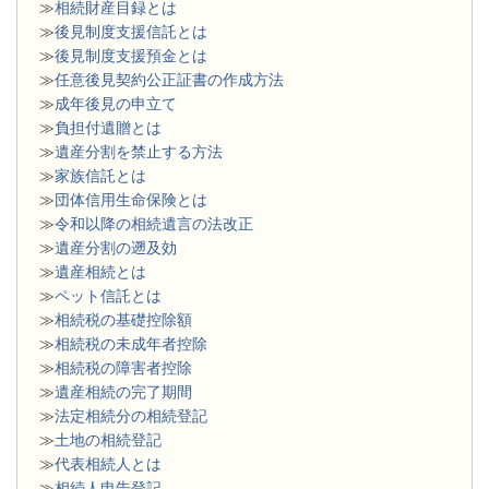
≫
相続財産目録とは
≫
後見制度支援信託とは
≫
後見制度支援預金とは
≫
任意後見契約公正証書の作成方法
≫
成年後見の申立て
≫
負担付遺贈とは
≫
遺産分割を禁止する方法
≫
家族信託とは
≫
団体信用生命保険とは
≫
令和以降の相続遺言の法改正
≫
遺産分割の遡及効
≫
遺産相続とは
≫
ペット信託とは
≫
相続税の基礎控除額
≫
相続税の未成年者控除
≫
相続税の障害者控除
≫
遺産相続の完了期間
≫
法定相続分の相続登記
≫
土地の相続登記
≫
代表相続人とは
≫
相続人申告登記