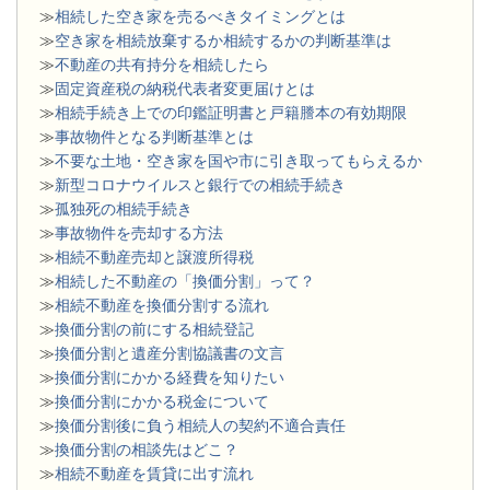
≫
相続した空き家を売るべきタイミングとは
≫
空き家を相続放棄するか相続するかの判断基準は
≫
不動産の共有持分を相続したら
≫
固定資産税の納税代表者変更届けとは
≫
相続手続き上での印鑑証明書と戸籍謄本の有効期限
≫
事故物件となる判断基準とは
≫
不要な土地・空き家を国や市に引き取ってもらえるか
≫
新型コロナウイルスと銀行での相続手続き
≫
孤独死の相続手続き
≫
事故物件を売却する方法
≫
相続不動産売却と譲渡所得税
≫
相続した不動産の「換価分割」って？
≫
相続不動産を換価分割する流れ
≫
換価分割の前にする相続登記
≫
換価分割と遺産分割協議書の文言
≫
換価分割にかかる経費を知りたい
≫
換価分割にかかる税金について
≫
換価分割後に負う相続人の契約不適合責任
≫
換価分割の相談先はどこ？
≫
相続不動産を賃貸に出す流れ