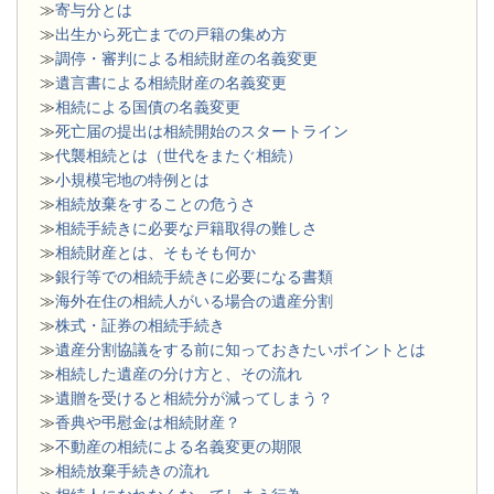
≫
寄与分とは
≫
出生から死亡までの戸籍の集め方
≫
調停・審判による相続財産の名義変更
≫
遺言書による相続財産の名義変更
≫
相続による国債の名義変更
≫
死亡届の提出は相続開始のスタートライン
≫
代襲相続とは（世代をまたぐ相続）
≫
小規模宅地の特例とは
≫
相続放棄をすることの危うさ
≫
相続手続きに必要な戸籍取得の難しさ
≫
相続財産とは、そもそも何か
≫
銀行等での相続手続きに必要になる書類
​≫
海外在住の相続人がいる場合の遺産分割
≫
株式・証券の相続手続き
≫
遺産分割協議をする前に知っておきたいポイントとは
≫
相続した遺産の分け方と、その流れ
≫
遺贈を受けると相続分が減ってしまう？
≫
香典や弔慰金は相続財産？
≫
不動産の相続による名義変更の期限
≫
相続放棄手続きの流れ