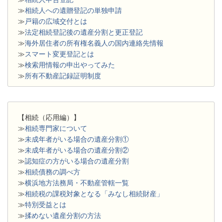
≫
相続人への遺贈登記の単独申請
≫
戸籍の広域交付とは
≫
法定相続登記後の遺産分割と更正登記
≫
海外居住者の所有権名義人の国内連絡先情報
≫
スマート変更登記とは
≫
検索用情報の申出やってみた
≫
所有不動産記録証明制度
【相続（応用編）】
≫
相続専門家について
≫
未成年者がいる場合の遺産分割①
≫
未成年者がいる場合の遺産分割②
≫
認知症の方がいる場合の遺産分割
≫
相続債務の調べ方
≫
横浜地方法務局・不動産管轄一覧
≫
相続税の課税対象となる「みなし相続財産」
≫
特別受益とは
≫
揉めない遺産分割の方法