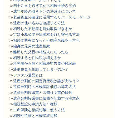
≫
四十九日を過ぎてから相続手続き開始
≫
成年年齢の引き下げの法改正について
≫
老後資金の確保に活用するリバースモーゲージ
≫
遺産の使い込みを確認する方法
≫
相続した不動産を時効取得できるか
≫
定額小為替で戸籍謄本を取り寄せる方法
≫
相続で共有になった不動産名義を一本化
≫
独身の兄弟の遺産相続
≫
離婚した父親の相続人になったら
≫
相続すると住民税は増えるか
≫
税務署から届く相続税申告要否検討表
≫
滞納税金も相続してしまうのか？
≫
デジタル遺品とは
≫
遺産分割前の固定資産税は誰が支払う？
≫
遺産分割時の不動産評価額の算定方法
≫
遺産分割協議書と印鑑証明書の日付
≫
遺産分割協議書に債務を記載する注意点
≫
相続登記の申請方法３種類
≫
生命保険を相続対策に使う方法
≫
相続や遺贈と不動産取得税