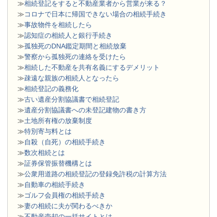
≫
相続登記をすると不動産業者から営業が来る？
≫
コロナで日本に帰国できない場合の相続手続き
≫
事故物件を相続したら
≫
認知症の相続人と銀行手続き
≫
孤独死のDNA鑑定期間と相続放棄
≫
警察から孤独死の連絡を受けたら
≫
相続した不動産を共有名義にするデメリット
≫
疎遠な親族の相続人となったら
≫
相続登記の義務化
≫
古い遺産分割協議書で相続登記
≫
遺産分割協議書への未登記建物の書き方
≫
土地所有権の放棄制度
≫
特別寄与料とは
≫
自殺（自死）の相続手続き
≫
数次相続とは
≫
証券保管振替機構とは
≫
公衆用道路の相続登記の登録免許税の計算方法
≫
自動車の相続手続き
≫
ゴルフ会員権の相続手続き
≫
妻の相続に夫が関わるべきか
≫
不動産売却の一括サイトとは