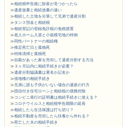
≫
相続税申告後に財産が見つかったら
≫
遺産放棄と相続放棄の違い
≫
相続した土地を分筆して兄弟で遺産分割
≫
タンス預金と相続税
≫
相続登記の登録免許税の免税措置
≫
老人ホーム入居と小規模宅地の特例
≫
同性パートナーの相続権
≫
推定死亡日と孤独死
≫
特殊清掃と孤独死
≫
自殺があった家を売却して遺産分割する方法
≫
３ヶ月以内に相続手続きが必要？
≫
遺産分割協議書は署名か記名か
≫
借地権の相続手続き
≫
兄弟に誰も子供がいない場合の遺産の行方
≫
団信付き住宅ローンと相続税の債務控除
≫
コンビニ発行の証明書は相続手続きに使える？
≫
コロナウイルスと相続税申告期限の延長
≫
相続したら生活保護は打ち切り？
≫
相続不動産を売却したら扶養から外れる？
≫
死亡した夫の相続手続き