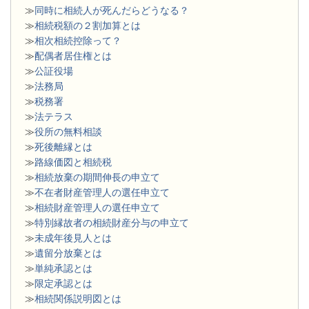
≫
同時に相続人が死んだらどうなる？
≫
相続税額の２割加算とは
≫
相次相続控除って？
≫
配偶者居住権とは
≫
公証役場
≫
法務局
≫
税務署
≫
法テラス
≫
役所の無料相談
≫
死後離縁とは
≫
路線価図と相続税
≫
相続放棄の期間伸長の申立て
≫
不在者財産管理人の選任申立て
≫
相続財産管理人の選任申立て
≫
特別縁故者の相続財産分与の申立て
≫
未成年後見人とは
≫
遺留分放棄とは
≫
単純承認とは
≫
限定承認とは
≫
相続関係説明図とは