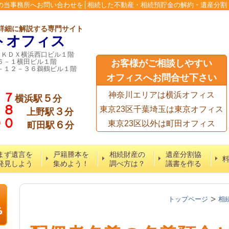
の当事務所へお問い合わせを│相続した不動産・相続預貯金の解約・遺産分割
詳細に解説する専門サイト
トオフィス
６ＫＤＸ横浜西口ビル１階
６－１横田ビル１階
お客様がご相談しやすい
－１２－３６鵜鶴ビル１階
オフィスへお問合せ下さい
７７
神奈川エリアは横浜オフィス
５
横浜駅
分
５８
東京23区千葉埼玉は東京オフィス
３
上野駅
分
６００
６
東京23区以外は町田オフィス
町田駅
分
まず遺言を
戸籍謄本を
相続財産の
遺産分割協
発見しよう
集めよう！
調べ方は？
議書を作る
トップページ
相