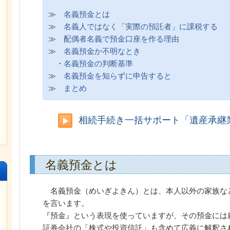
≫
名義預金とは
≫
名義人ではなく「実際の預託者」に課税する
≫
配偶者名義で預金口座を作る理由
≫
名義預金か不明なとき
・
名義預金の判断基準
≫
名義預金を知らずに申告すると
≫
まとめ
相続手続き一括サポート「遺産承継
名義預金とは
名義預金（めいぎよきん）とは、本人以外の家族な
を言います。
『預金』という表現を使っていますが、その預金には
証券会社の「株式や投資信託」も含めて広義に解釈さ