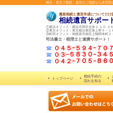
横浜・東京で相続・遺言のご相談なら来店型
遺産相続と遺言作成についてだけ
相続遺言サポー
①横浜オフィス：横浜市西区北幸２-１０-３
②東京オフィス：東京都台東区東上野４－１
③町田オフィス：相模原市南区上鶴間本町２
司法書士・税理士と連携サポート！
☎
０４５ｰ５９４ｰ７０
☎
０３ｰ５８３０ｰ３４
☎
０４２ｰ７０５ｰ８
相続手続の
トップページ
流れを知る