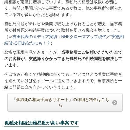
続相談が急激に増加しています。孤独死の相続は取扱いが難し
く、時間と手間がかかる事案であるが故に、他の事務所で断られ
ている方が多いからだと思われます。
孤独死問題がテレビや新聞で取り上げられることが増え、当事務
所が孤独死の相続事案について取材を受ける機会も増えました。
（≫
吉田代表のメディア実績：NHKクローズアップ現代／"突然相
続”ある日あなたにも！？
）
悲惨な現場も見てきましたが、
当事務所にご依頼いただいた全て
のお客様が、突然降りかかってきた孤独死の相続問題を解決して
います。
今は悩みが多くて精神的に辛くても、ひとつひとつ着実に手続き
を進めていけば必ずゴールに進んでいきますので、当事務所と一
緒に問題に立ち向かっていきましょう。
「孤独死の相続手続きサポート」の詳細と料金はこち
ら
孤独死相続は難易度が高い事案です