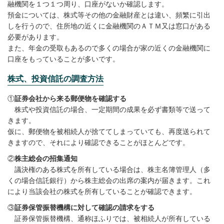
融機関を１つ１つ周り、口座がないか確認します。
預金については、株式等その他の金融財産とは違い、頻繁に引出
しを行うので、住所地の近くに金融機関のＡＴＭ又は窓口がある
必要があります。
また、年金の受取もあるので多くの場合が家の近くの金融機関に
口座をもっていることが多いです。
株式、投資信託の調査方法
①
証券会社から来る郵便物を確認する
株式や投資信託の場合、一定期間の成果を必ず書類等で送って
きます。
仮に、郵便物を被相続人が捨ててしまっていても、再度送られて
きますので、それにより確認できることがほとんどです。
②
株主総会の招集通知
議決権のある株式を所有している場合は、株主名簿管理人（多
くの場合信託銀行）から株主総会の出席の案内が届きます。これ
により当該会社の株式を所有していることが確認できます。
③
証券保管振替機構に対して確認の請求をする
証券保管振替機構、通称ほふりでは、被相続人が所有している