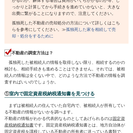
がるのか、解体する場合は費用がいくらかかるのか等、し
っかりと計算してから手続きを進めていかないと、大きな
出費に繋がることになりますので、注意してください。
孤独死した不動産の売却処分の方法について詳しくはこち
らを参考にしてください。≫
孤独死した家を相続して売
却・処分をするために
不動産の調査方法は？
孤独死した被相続人の情報を取得しない限り、相続するのかの
検討も、相続手続きも進めることはできません。それでは、被相
続人の情報は全くない中で、どのような方法で不動産の情報を調
査すればいいのでしょうか。
①
室内で固定資産税納税通知書を見つける
まずは被相続人の住んでいた自宅内で、被相続人が所有してい
る不動産の情報がないかを調べます。
不動産の情報がわかる代表的なものとしてあげられるのは
固定資
産税納税通知書
です。固定資産税納税通知書とは、地方自治体が
固定資産税を課税している不動産の所有者に送っている書類で、