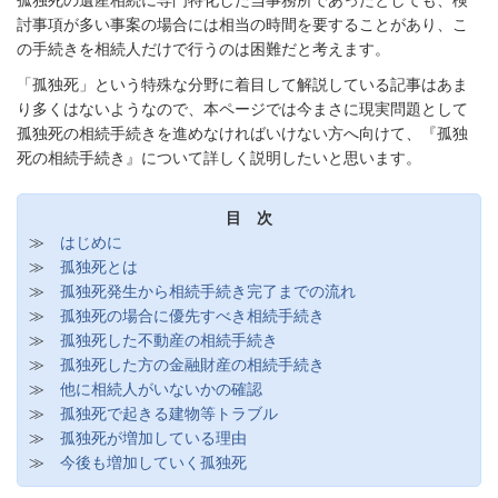
孤独死の遺産相続に専門特化した当事務所であったとしても、検
討事項が多い事案の場合には相当の時間を要することがあり、こ
の手続きを相続人だけで行うのは困難だと考えます。
「孤独死」という特殊な分野に着目して解説している記事はあま
り多くはないようなので、本ページでは今まさに現実問題として
孤独死の相続手続きを進めなければいけない方へ向けて、『孤独
死の相続手続き』について詳しく説明したいと思います。
目 次
≫
はじめに
≫
孤独死とは
≫
孤独死発生から相続手続き完了までの流れ
≫
孤独死の場合に優先すべき相続手続き
≫
孤独死した不動産の相続手続き
≫
孤独死した方の金融財産の相続手続き
≫
他に相続人がいないかの確認
≫
孤独死で起きる建物等トラブル
≫
孤独死が増加している理由
≫
今後も増加していく孤独死