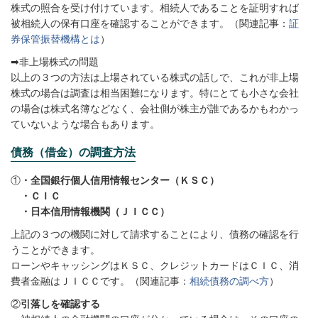
株式の照合を受け付けています。相続人であることを証明すれば
被相続人の保有口座を確認することができます。（関連記事：
証
券保管振替機構とは
）
➡非上場株式の問題
以上の３つの方法は上場されている株式の話しで、これが非上場
株式の場合は調査は相当困難になります。特にとても小さな会社
の場合は株式名簿などなく、会社側が株主が誰であるかもわかっ
ていないような場合もあります。
債務（借金）の調査方法
①
・全国銀行個人信用情報センター（ＫＳＣ）
・ＣＩＣ
・日本信用情報機関（ＪＩＣＣ）
上記の３つの機関に対して請求することにより、債務の確認を行
うことができます。
ローンやキャッシングはＫＳＣ、クレジットカードはＣＩＣ、消
費者金融はＪＩＣＣです。（関連記事：
相続債務の調べ方
）
②
引落しを確認する