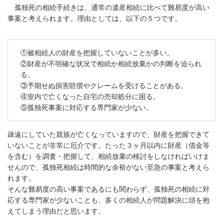
孤独死の相続手続きは、通常の遺産相続に比べて難易度が高い
事案と考えられます。理由としては、以下の５つです。
①被相続人の財産を把握していないことが多い。
②財産が不明確な状況で相続か相続放棄かの判断を迫られ
る。
③予期せぬ損害賠償やクレームを受けることがある。
④室内で亡くなった自宅の売却処分に困る。
⑤孤独死事案に対応する専門家が少ない。
疎遠にしていた親族が亡くなっていますので、財産を把握できて
いないことが非常に厄介です。たった３ヶ月以内に財産（借金等
を含む）を調査・把握して、相続放棄の検討をしなければいけま
せんので、孤独死相続は時間的な余裕がない至急の事案と考えら
れます。
そんな難易度の高い事案であるにも関わらず、孤独死の相続に対
応する専門家が少ないことも、多くの相続人が問題解決に頭を抱
えてしまう理由だと思います。