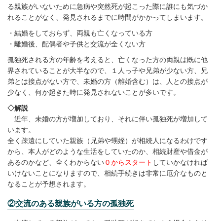
る親族がいないために急病や突然死が起こった際に誰にも気づか
れることがなく、発見されるまでに時間がかかってしまいます。
・結婚をしておらず、両親も亡くなっている方
・離婚後、配偶者や子供と交流が全くない方
孤独死される方の年齢を考えると、亡くなった方の両親は既に他
界されていることが大半なので、１人っ子や兄弟が少ない方、兄
弟とは接点がない方で、未婚の方（離婚含む）は、人との接点が
少なく、何か起きた時に発見されないことが多いです。
◇解説
近年、未婚の方が増加しており、それに伴い孤独死が増加して
います。
全く疎遠にしていた親族（兄弟や甥姪）が相続人になるわけです
から、本人がどのような生活をしていたのか、相続財産や借金が
あるのかなど、全くわからない
０からスタート
していかなければ
いけないことになりますので、相続手続きは非常に厄介なものと
なることが予想されます。
②交流のある親族がいる方の孤独死