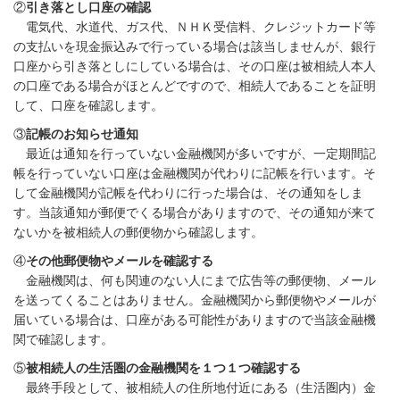
②
引き落とし口座の確認
電気代、水道代、ガス代、ＮＨＫ受信料、クレジットカード等
の支払いを現金振込みで行っている場合は該当しませんが、銀行
口座から引き落としにしている場合は、その口座は被相続人本人
の口座である場合がほとんどですので、相続人であることを証明
して、口座を確認します。
③
記帳のお知らせ通知
最近は通知を行っていない金融機関が多いですが、一定期間記
帳を行っていない口座は金融機関が代わりに記帳を行います。そ
して金融機関が記帳を代わりに行った場合は、その通知をしま
す。当該通知が郵便でくる場合がありますので、その通知が来て
ないかを被相続人の郵便物から確認します。
④
その他郵便物やメールを確認する
金融機関は、何も関連のない人にまで広告等の郵便物、メール
を送ってくることはありません。金融機関から郵便物やメールが
届いている場合は、口座がある可能性がありますので当該金融機
関で確認します。
⑤
被相続人の生活圏の金融機関を１つ１つ確認する
最終手段として、被相続人の住所地付近にある（生活圏内）金