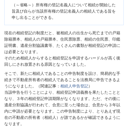
（～省略～）所有権の登記名義人について相続が開始した
旨及び自らが当該所有権の登記名義人の相続人である旨を
申し出ることができる。
現在の相続登記の制度だと、被相続人の出生から死亡までの戸籍
除籍謄本、相続人の戸籍謄本、住民票除票、相続の住民票、印鑑
証明書、遺産分割協議書等、たくさんの書類が相続登記の申請に
は必要となります。
そのため相続人からすると相続登記を申請するハードルが高く後
回しにされ放置される原因となっていました。
そこで、新たに相続人であることの申告制度を設け、簡易的な手
続きで不動産所有者の相続人であることを法務局に申告できるよ
うになりました。（関連記事：
相続人申告登記
）
当該申告を行うことにより、相続登記申請義務を果たしたことと
なり、３年の相続登記申請期限がなくなります。ただ、その後に
遺産分割協議が行われて、合意に至った場合は、合意から３年以
内に申請が必要となります。この申告制度により、とりあえず現
在の不動産の所有者（相続人）が誰であるかが確認できるように
なります。