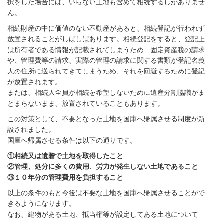
択をした場合には、いらない土地も含めて相続するしかありませ
ん。
相続財産の中に価値のない不動産があると、相続登記が行われず
放置されることがしばしばあります。相続登記をすると、登記上
は所有者である情報が記載されてしまうため、固定資産税の請求
や、管理費等の請求、実際の管理の請求に関する書類が登記名義
人の住所に送られてきてしまうため、それを回避するために登記
が放置されます。
または、相続人全員が相続を希望しないために遺産分割協議がま
とまらないまま、放置されていることもあります。
この対策として、不要となった土地を国庫へ帰属させる制度が新
設されました。
国庫へ帰属させる条件は以下の通りです。
①相続又は遺贈で土地を取得したこと
②管理、処分に多くの費用、労力が発生しない土地であること
③１０年分の管理費用を負担すること
以上の条件のもと今後は不要な土地を国庫へ帰属させることがで
きるようになります。
なお、建物がある土地、抵当権等が設定してある土地について