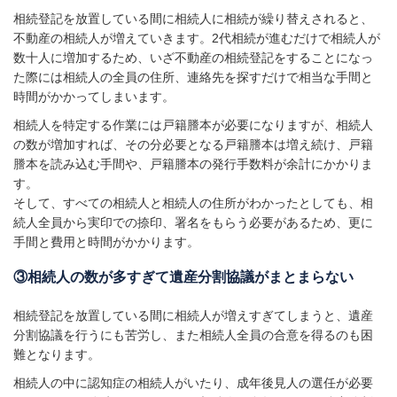
相続登記を放置している間に相続人に相続が繰り替えされると、
不動産の相続人が増えていきます。2代相続が進むだけで相続人が
数十人に増加するため、いざ不動産の相続登記をすることになっ
た際には相続人の全員の住所、連絡先を探すだけで相当な手間と
時間がかかってしまいます。
相続人を特定する作業には戸籍謄本が必要になりますが、相続人
の数が増加すれば、その分必要となる戸籍謄本は増え続け、戸籍
謄本を読み込む手間や、戸籍謄本の発行手数料が余計にかかりま
す。
そして、すべての相続人と相続人の住所がわかったとしても、相
続人全員から実印での捺印、署名をもらう必要があるため、更に
手間と費用と時間がかかります。
③相続人の数が多すぎて遺産分割協議がまとまらない
相続登記を放置している間に相続人が増えすぎてしまうと、遺産
分割協議を行うにも苦労し、また相続人全員の合意を得るのも困
難となります。
相続人の中に認知症の相続人がいたり、成年後見人の選任が必要