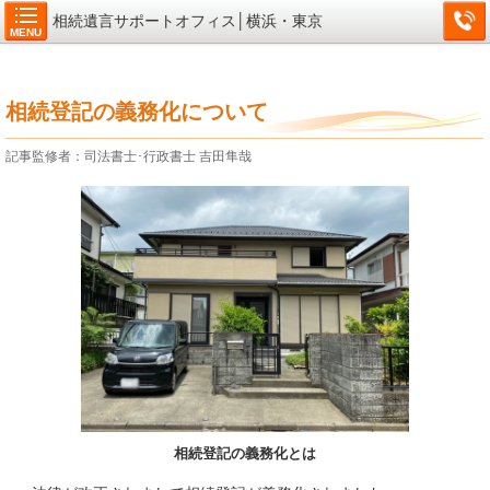
相続遺言サポートオフィス│横浜・東京
MENU
相続登記の義務化について
記事監修者：司法書士･行政書士 吉田隼哉
相続登記の義務化とは