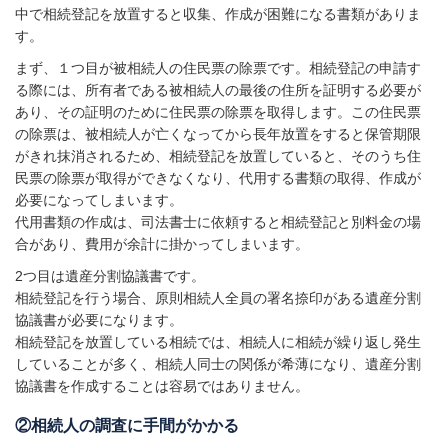
中で相続登記を放置すると収集、作成が困難になる書類がありま
す。
まず、１つ目が被相続人の住民票の除票です。相続登記の申請す
る際には、所有者である被相続人の最後の住所を証明する必要が
あり、その証明のために住民票の除票を取得します。この住民票
の除票は、被相続人が亡くなってから長年放置をすると保管期限
がきれ抹消されるため、相続登記を放置していると、そのうち住
民票の除票が取得ができなくなり、代用する書類の取得、作成が
必要になってしまいます。
代用書類の作成は、司法書士に依頼すると相続登記と別料金の場
合があり、費用が余計に掛かってしまいます。
2つ目は遺産分割協議書です。
相続登記を行う場合、原則相続人全員の署名捺印がある遺産分割
協議書が必要になります。
相続登記を放置している相続では、相続人に相続が繰り返し発生
していることが多く、相続人同士の関係が希薄になり、遺産分割
協議書を作成することは容易ではありません。
②相続人の調査に手間がかかる