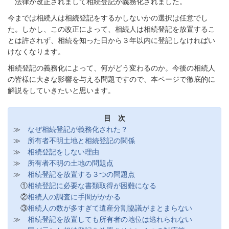
法律が改正されまして相続登記が義務化されました。
今までは相続人は相続登記をするかしないかの選択は任意でし
た。しかし、この改正によって、相続人は相続登記を放置するこ
とは許されず、相続を知った日から３年以内に登記しなければい
けなくなります。
相続登記の義務化によって、何がどう変わるのか。今後の相続人
の皆様に大きな影響を与える問題ですので、本ページで徹底的に
解説をしていきたいと思います。
目 次
≫
なぜ相続登記が義務化された？
≫
所有者不明土地と相続登記の関係
≫
相続登記をしない理由
≫
所有者不明の土地の問題点
≫
相続登記を放置する３つの問題点
①
相続登記に必要な書類取得が困難になる
②
相続人の調査に手間がかかる
③
相続人の数が多すぎて遺産分割協議がまとまらない
≫
相続登記を放置しても所有者の地位は逃れられない