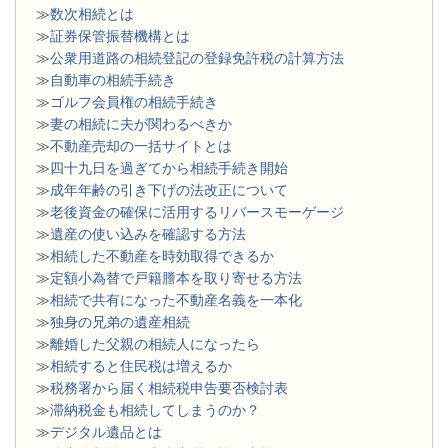
≫
数次相続とは
≫
証券保管振替機構とは
≫
公衆用道路の相続登記の登録免許税の計算方法
≫
自動車の相続手続き
≫
ゴルフ会員権の相続手続き
≫
妻の相続に夫が関わるべきか
≫
不動産売却の一括サイトとは
≫
四十九日を過ぎてから相続手続き開始
≫
成年年齢の引き下げの法改正について
≫
老後資金の確保に活用するリバースモーゲージ
≫
遺産の使い込みを確認する方法
≫
相続した不動産を時効取得できるか
≫
定額小為替で戸籍謄本を取り寄せる方法
≫
相続で共有になった不動産名義を一本化
≫
独身の兄弟の遺産相続
≫
離婚した父親の相続人になったら
≫
相続すると住民税は増えるか
≫
税務署から届く相続税申告要否検討表
≫
滞納税金も相続してしまうのか？
≫
デジタル遺品とは