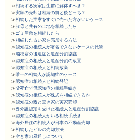
≫
相続する実家は生前に解体すべき？
≫
実家の売却は相続の前と後どっち？
≫
相続した実家をすぐに売った方がいいケース
≫
叔母と共有の土地を相続したら
≫
ゴミ屋敷を相続したら
≫
相続した古い家を売却する方法
≫
認知症の相続人が署名できないケースの代筆
≫
脳梗塞の後遺症と遺産分割協議
≫
認知症の相続人と遺産分割の放置
≫
認知症の相続人と相続放棄
≫
唯一の相続人が認知症のケース
≫
認知症の相続人と相続登記
≫
父死亡で母認知症の相続手続き
≫
認知症の相続人が株式を相続できるか
≫
認知症の親と空き家の実家売却
≫
要介護認定を受けた相続人と遺産分割協議
≫
認知症の相続人がいる相続手続き
≫
海外居住の相続人が日本の不動産売却
≫
相続したビルの売却方法
≫
空き家の風通しについて