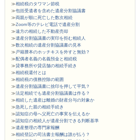
≫
相続税のタワマン節税
≫
包括受遺者を含めた遺産分割協議書
≫
両親が順に死亡した数次相続
≫
Zoom等のテレビ電話で遺産分割
≫
遠方の相続した不動産売却
≫
遺産分割協議書の実印を拒む相続人
≫
数次相続の遺産分割協議書の見本
≫
戸籍謄本のホッチキスを外すと無効？
≫
配偶者名義の名義預金と相続税
≫
貸事務所や貸店舗の相続手続き
≫
相続税還付とは
≫
相続税の債務控除の範囲
≫
遺産分割協議書に捨印を押して平気？
≫
法定相続でも遺産分割協議書は作る？
≫
相続した遺産は離婚の財産分与の対象か
≫
急死した親の相続手続き
≫
認知症の母へ父死亡の事実を伝えるか
≫
認知症の相続人が遺産分割できる判断基準
≫
遺産整理の専門家報酬
≫
相続登記の司法書士報酬は誰が払う？