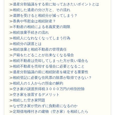
≫
遺産分割協議をする前に知っておきたいポイントとは
≫
相続した遺産の分け方と、その流れ
≫
遺贈を受けると相続分が減ってしまう？
≫
香典や弔慰金は相続財産？
≫
不動産の相続による名義変更の期限
≫
相続放棄手続きの流れ
≫
相続人になれなくなってしまう行為
≫
相続分の譲渡とは
​≫
相続放棄と相続不動産の管理責任
≫
戸籍をたどることが出来なくなる場合
≫
相続不動産は売却してしまった方が良い場合も
≫
相続不動産を売却する場合に必要となること
≫
遺産分割協議の前に相続財産を確定する重要性
≫
相続登記に必要な住民票の除票が取得できない？
≫
相続人の１人からの預金の解約
≫
空き家の譲渡所得税３０００万円の特別控除
≫
空き家を放置するデメリット
≫
相続した空き家問題
​≫
なぜ空き家が売れずに負動産になるのか
≫
定期借地権付きの建物（空き家）を相続したら