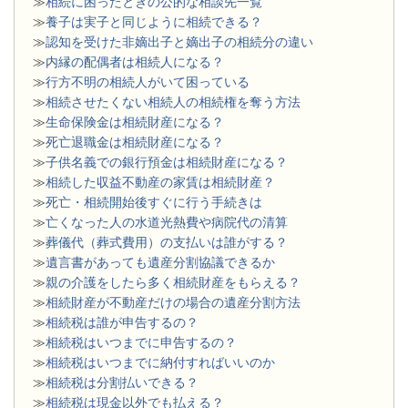
≫
相続に困ったときの公的な相談先一覧
≫
養子は実子と同じように相続できる？
≫
認知を受けた非嫡出子と嫡出子の相続分の違い
≫
内縁の配偶者は相続人になる？
≫
行方不明の相続人がいて困っている
≫
相続させたくない相続人の相続権を奪う方法
≫
生命保険金は相続財産になる？
≫
死亡退職金は相続財産になる？
≫
子供名義での銀行預金は相続財産になる？
≫
相続した収益不動産の家賃は相続財産？
≫
死亡・相続開始後すぐに行う手続きは
≫
亡くなった人の水道光熱費や病院代の清算
≫
葬儀代（葬式費用）の支払いは誰がする？
≫
遺言書があっても遺産分割協議できるか
≫
親の介護をしたら多く相続財産をもらえる？
≫
相続財産が不動産だけの場合の遺産分割方法
≫
相続税は誰が申告するの？
≫
相続税はいつまでに申告するの？
≫
相続税はいつまでに納付すればいいのか
≫
相続税は分割払いできる？
≫
相続税は現金以外でも払える？