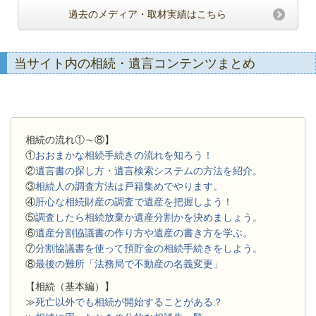
過去のメディア・取材実績はこちら
当サイト内の相続・遺言コンテンツまとめ
相続の流れ①～⑧】
①
おおまかな相続手続きの流れを知ろう！
②
遺言書の探し方・遺言検索システムの方法を紹介。
③
相続人の調査方法は戸籍集めでやります。
④
肝心な相続財産の調査で遺産を把握しよう！
⑤
調査したら相続放棄か遺産分割かを決めましょう。
⑥
遺産分割協議書の作り方や遺産の書き方を学ぶ。
⑦
分割協議書を使って預貯金の相続手続きをしよう。
⑧
最後の難所「法務局で不動産の名義変更」
【相続（基本編）】
≫
死亡以外でも相続が開始することがある？