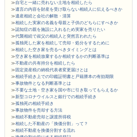
≫
自宅と一緒に売れない土地を相続したら
≫
遺言の内容を財産を受け取らない相続人に伝えるべきか
≫
遺産相続と会社の解散・清算
≫
相続した実家の名義を母親と子供のどちらにすべきか
≫
認知症の親を施設に入れるため実家を売りたい
≫
代襲相続で叔父の相続人と突然言われたら
≫
孤独死した家を相続して売却・処分をするために
≫
相続した空き家を売るべきタイミングとは
≫
空き家を相続放棄するか相続するかの判断基準は
≫
不動産の共有持分を相続したら
≫
固定資産税の納税代表者変更届けとは
≫
相続手続き上での印鑑証明書と戸籍謄本の有効期限
≫
事故物件となる判断基準とは
≫
不要な土地・空き家を国や市に引き取ってもらえるか
≫
新型コロナウイルスと銀行での相続手続き
≫
孤独死の相続手続き
≫
事故物件を売却する方法
≫
相続不動産売却と譲渡所得税
≫
相続した不動産の「換価分割」って？
≫
相続不動産を換価分割する流れ
≫
換価分割の前にする相続登記