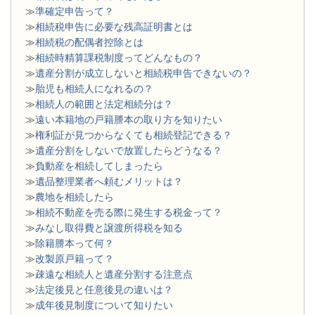
≫
準確定申告って？
≫
相続税申告に必要な残高証明書とは
≫
相続税の配偶者控除とは
≫
相続時精算課税制度ってどんなもの？
≫
遺産分割が成立しないと相続税申告できないの？
≫
胎児も相続人になれるの？
≫
相続人の範囲と法定相続分は？
≫
遠い本籍地の戸籍謄本の取り方を知りたい
≫
権利証が見つからなくても相続登記できる？
≫
遺産分割をしないで放置したらどうなる？
≫
負動産を相続してしまったら
≫
遺品整理業者へ頼むメリットは？
≫
農地を相続したら
≫
相続不動産を売る際に発生する税金って？
≫
みなし取得費と譲渡所得税を知る
≫
除籍謄本って何？
≫
改製原戸籍って？
≫
疎遠な相続人と遺産分割する注意点
≫
法定後見と任意後見の違いは？
≫
成年後見制度について知りたい