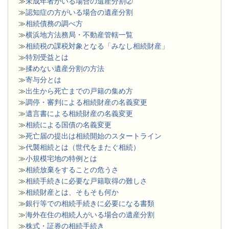
≫
未成年者がいる場合の遺産分割②
≫
認知症の方がいる場合の遺産分割
≫
相続債務の調べ方
≫
横浜地方法務局・不動産管轄一覧
≫
相続税の課税対象となる「みなし相続財産」
≫
特別受益とは
≫
揉めない遺産分割の方法
≫
寄与分とは
≫
出生から死亡までの戸籍の集め方
≫
調停・審判による相続財産の名義変更
≫
遺言書による相続財産の名義変更
≫
相続による国債の名義変更
≫
死亡届の提出は相続開始のスタートライン
≫
代襲相続とは（世代をまたぐ相続）
≫
小規模宅地の特例とは
≫
相続放棄をすることの危うさ
≫
相続手続きに必要な戸籍取得の難しさ
≫
相続財産とは、そもそも何か
≫
銀行等での相続手続きに必要になる書類
​≫
海外在住の相続人がいる場合の遺産分割
≫
株式・証券の相続手続き