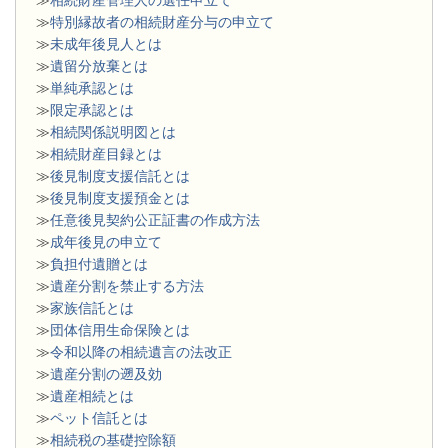
≫
特別縁故者の相続財産分与の申立て
≫
未成年後見人とは
≫
遺留分放棄とは
≫
単純承認とは
≫
限定承認とは
≫
相続関係説明図とは
≫
相続財産目録とは
≫
後見制度支援信託とは
≫
後見制度支援預金とは
≫
任意後見契約公正証書の作成方法
≫
成年後見の申立て
≫
負担付遺贈とは
≫
遺産分割を禁止する方法
≫
家族信託とは
≫
団体信用生命保険とは
≫
令和以降の相続遺言の法改正
≫
遺産分割の遡及効
≫
遺産相続とは
≫
ペット信託とは
≫
相続税の基礎控除額