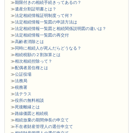
≫
期限付きの相続手続きってあるの？
≫
遺産分割証明書とは？
≫
法定相続情報証明制度って何？
≫
法定相続情報一覧図の申請方法は
≫
法定相続情報一覧図と相続関係説明図の違いは？
≫
法定相続情報一覧図の再交付
≫
高齢者消除とは
≫
同時に相続人が死んだらどうなる？
≫
相続税額の２割加算とは
≫
相次相続控除って？
≫
配偶者居住権とは
≫
公証役場
≫
法務局
≫
税務署
≫
法テラス
≫
役所の無料相談
≫
死後離縁とは
≫
路線価図と相続税
≫
相続放棄の期間伸長の申立て
≫
不在者財産管理人の選任申立て
≫
相続財産管理人の選任申立て