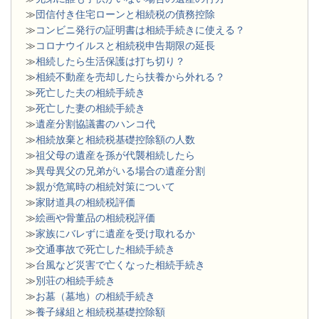
≫
団信付き住宅ローンと相続税の債務控除
≫
コンビニ発行の証明書は相続手続きに使える？
≫
コロナウイルスと相続税申告期限の延長
≫
相続したら生活保護は打ち切り？
≫
相続不動産を売却したら扶養から外れる？
≫
死亡した夫の相続手続き
≫
死亡した妻の相続手続き
≫
遺産分割協議書のハンコ代
≫
相続放棄と相続税基礎控除額の人数
≫
祖父母の遺産を孫が代襲相続したら
≫
異母異父の兄弟がいる場合の遺産分割
≫
親が危篤時の相続対策について
≫
家財道具の相続税評価
≫
絵画や骨董品の相続税評価
≫
家族にバレずに遺産を受け取れるか
≫
交通事故で死亡した相続手続き
≫
台風など災害で亡くなった相続手続き
≫
別荘の相続手続き
≫
お墓（墓地）の相続手続き
≫
養子縁組と相続税基礎控除額