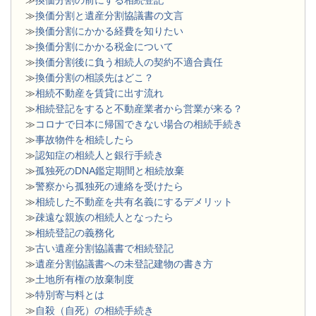
≫
換価分割と遺産分割協議書の文言
≫
換価分割にかかる経費を知りたい
≫
換価分割にかかる税金について
≫
換価分割後に負う相続人の契約不適合責任
≫
換価分割の相談先はどこ？
≫
相続不動産を賃貸に出す流れ
≫
相続登記をすると不動産業者から営業が来る？
≫
コロナで日本に帰国できない場合の相続手続き
≫
事故物件を相続したら
≫
認知症の相続人と銀行手続き
≫
孤独死のDNA鑑定期間と相続放棄
≫
警察から孤独死の連絡を受けたら
≫
相続した不動産を共有名義にするデメリット
≫
疎遠な親族の相続人となったら
≫
相続登記の義務化
≫
古い遺産分割協議書で相続登記
≫
遺産分割協議書への未登記建物の書き方
≫
土地所有権の放棄制度
≫
特別寄与料とは
≫
自殺（自死）の相続手続き