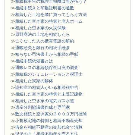
≫
相続税申告の税理士報酬は誰が払う？
≫
相続手続きと印鑑証明書の通数
≫
相続した土地を隣に買ってもらう方法
≫
相続した空き家の特例と老人ホーム
≫
相続した空き家の火災保険
≫
原野商法の土地を相続したら
≫
亡くなった人の携帯電話の解約
≫
通帳紛失と銀行の相続手続き
≫
知らない司法書士から相続の手紙
≫
相続手続依頼書とは
≫
通帳レスの相続預貯金口座の調査
≫
相続税のシミュレーションと税理士
≫
相続した実家の解体
≫
認知症の相続人がいる相続税申告
≫
相続した空き家の特例と未登記建物
≫
相続した空き家の電気ガス水道
≫
遺産分割協議書作成と専門家
≫
数次相続と空き家の３０００万円控除
≫
小規模宅地の特例と相続不動産売却
≫
借金を相続不動産の売却代金で清算
≫
現況のまま相続不動産を売る方法