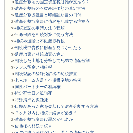
≫
遺産分割前の固定資産税は誰が支払う？
≫
遺産分割時の不動産評価額の算定方法
≫
遺産分割協議書と印鑑証明書の日付
≫
遺産分割協議書に債務を記載する注意点
≫
相続登記の申請方法３種類
≫
生命保険を相続対策に使う方法
≫
相続や遺贈と不動産取得税
≫
相続税申告後に財産が見つかったら
≫
遺産放棄と相続放棄の違い
≫
相続した土地を分筆して兄弟で遺産分割
≫
タンス預金と相続税
≫
相続登記の登録免許税の免税措置
≫
老人ホーム入居と小規模宅地の特例
≫
同性パートナーの相続権
≫
推定死亡日と孤独死
≫
特殊清掃と孤独死
≫
自殺があった家を売却して遺産分割する方法
≫
３ヶ月以内に相続手続きが必要？
≫
遺産分割協議書は署名か記名か
≫
借地権の相続手続き
≫
兄弟に誰も子供がいない場合の遺産の行方