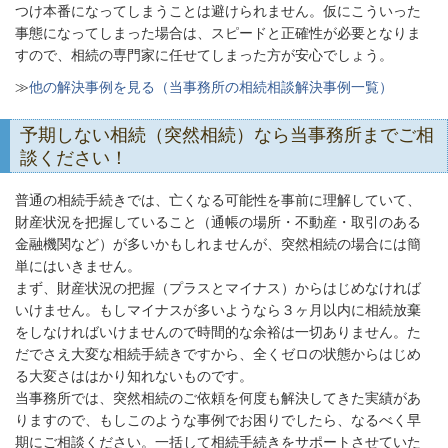
つけ本番になってしまうことは避けられません。仮にこういった
事態になってしまった場合は、スピードと正確性が必要となりま
すので、相続の専門家に任せてしまった方が安心でしょう。
≫
他の解決事例を見る（当事務所の相続相談解決事例一覧）
予期しない相続（突然相続）なら当事務所までご相
談ください！
普通の相続手続きでは、亡くなる可能性を事前に理解していて、
財産状況を把握していること（通帳の場所・不動産・取引のある
金融機関など）が多いかもしれませんが、突然相続の場合には簡
単にはいきません。
まず、財産状況の把握（プラスとマイナス）からはじめなければ
いけません。もしマイナスが多いようなら３ヶ月以内に相続放棄
をしなければいけませんので時間的な余裕は一切ありません。た
だでさえ大変な相続手続きですから、全くゼロの状態からはじめ
る大変さははかり知れないものです。
当事務所では、突然相続のご依頼を何度も解決してきた実績があ
りますので、もしこのような事例でお困りでしたら、なるべく早
期にご相談ください。一括して相続手続きをサポートさせていた