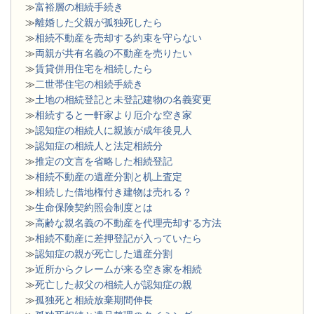
≫
富裕層の相続手続き
≫
離婚した父親が孤独死したら
≫
相続不動産を売却する約束を守らない
≫
両親が共有名義の不動産を売りたい
≫
賃貸併用住宅を相続したら
≫
二世帯住宅の相続手続き
≫
土地の相続登記と未登記建物の名義変更
≫
相続すると一軒家より厄介な空き家
≫
認知症の相続人に親族が成年後見人
≫
認知症の相続人と法定相続分
≫
推定の文言を省略した相続登記
≫
相続不動産の遺産分割と机上査定
≫
相続した借地権付き建物は売れる？
≫
生命保険契約照会制度とは
≫
高齢な親名義の不動産を代理売却する方法
≫
相続不動産に差押登記が入っていたら
≫
認知症の親が死亡した遺産分割
≫
近所からクレームが来る空き家を相続
≫
死亡した叔父の相続人が認知症の親
≫
孤独死と相続放棄期間伸長