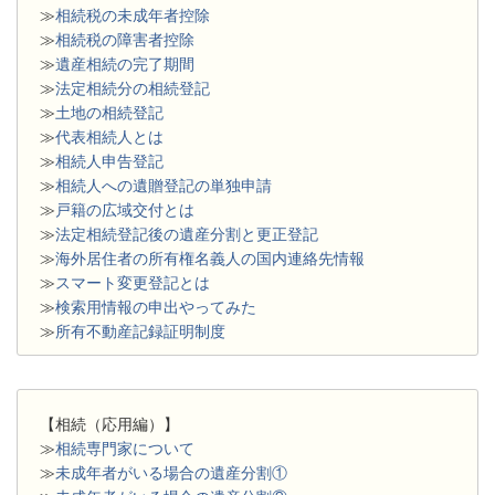
≫
相続税の未成年者控除
≫
相続税の障害者控除
≫
遺産相続の完了期間
≫
法定相続分の相続登記
≫
土地の相続登記
≫
代表相続人とは
≫
相続人申告登記
≫
相続人への遺贈登記の単独申請
≫
戸籍の広域交付とは
≫
法定相続登記後の遺産分割と更正登記
≫
海外居住者の所有権名義人の国内連絡先情報
≫
スマート変更登記とは
≫
検索用情報の申出やってみた
≫
所有不動産記録証明制度
【相続（応用編）】
≫
相続専門家について
≫
未成年者がいる場合の遺産分割①