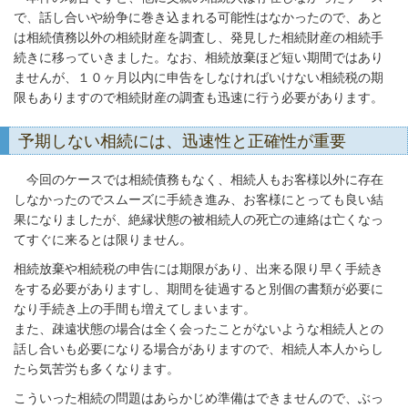
で、話し合いや紛争に巻き込まれる可能性はなかったので、あと
は相続債務以外の相続財産を調査し、発見した相続財産の相続手
続きに移っていきました。なお、相続放棄ほど短い期間ではあり
ませんが、１０ヶ月以内に申告をしなければいけない相続税の期
限もありますので相続財産の調査も迅速に行う必要があります。
予期しない相続には、迅速性と正確性が重要
今回のケースでは相続債務もなく、相続人もお客様以外に存在
しなかったのでスムーズに手続き進み、お客様にとっても良い結
果になりましたが、絶縁状態の被相続人の死亡の連絡は亡くなっ
てすぐに来るとは限りません。
相続放棄や相続税の申告には期限があり、出来る限り早く手続き
をする必要がありますし、期間を徒過すると別個の書類が必要に
なり手続き上の手間も増えてしまいます。
また、疎遠状態の場合は全く会ったことがないような相続人との
話し合いも必要になりる場合がありますので、相続人本人からし
たら気苦労も多くなります。
こういった相続の問題はあらかじめ準備はできませんので、ぶっ