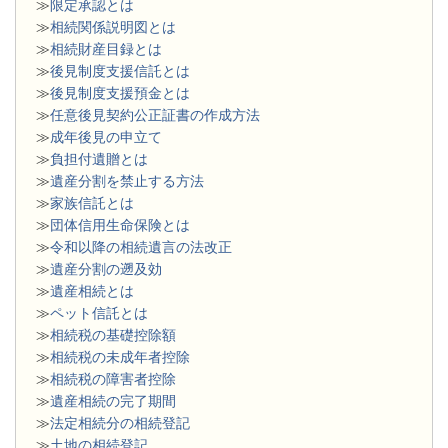
≫
限定承認とは
≫
相続関係説明図とは
≫
相続財産目録とは
≫
後見制度支援信託とは
≫
後見制度支援預金とは
≫
任意後見契約公正証書の作成方法
≫
成年後見の申立て
≫
負担付遺贈とは
≫
遺産分割を禁止する方法
≫
家族信託とは
≫
団体信用生命保険とは
≫
令和以降の相続遺言の法改正
≫
遺産分割の遡及効
≫
遺産相続とは
≫
ペット信託とは
≫
相続税の基礎控除額
≫
相続税の未成年者控除
≫
相続税の障害者控除
≫
遺産相続の完了期間
≫
法定相続分の相続登記
≫
土地の相続登記