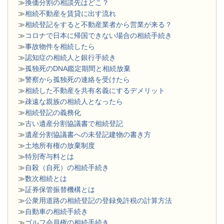
≫
換価分割の相談先はどこ？
≫
相続不動産を賃貸に出す流れ
≫
相続登記をすると不動産業者から営業が来る？
≫
コロナで日本に帰国できない場合の相続手続き
≫
事故物件を相続したら
≫
認知症の相続人と銀行手続き
≫
孤独死のDNA鑑定期間と相続放棄
≫
警察から孤独死の連絡を受けたら
≫
相続した不動産を共有名義にするデメリット
≫
疎遠な親族の相続人となったら
≫
相続登記の義務化
≫
古い遺産分割協議書で相続登記
≫
遺産分割協議書への未登記建物の書き方
≫
土地所有権の放棄制度
≫
特別寄与料とは
≫
自殺（自死）の相続手続き
≫
数次相続とは
≫
証券保管振替機構とは
≫
公衆用道路の相続登記の登録免許税の計算方法
≫
自動車の相続手続き
≫
ゴルフ会員権の相続手続き