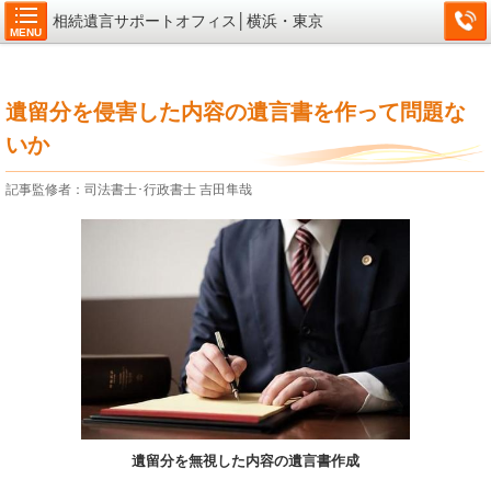
相続遺言サポートオフィス│横浜・東京
MENU
遺留分を侵害した内容の遺言書を作って問題な
いか
記事監修者：司法書士･行政書士 吉田隼哉
遺留分を無視した内容の遺言書作成