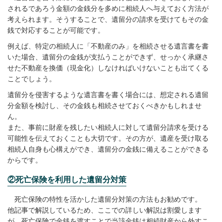
されるであろう金額の金銭分を多めに相続人へ与えておく方法が
考えられます。そうすることで、遺留分の請求を受けてもその金
銭で対応することが可能です。
例えば、特定の相続人に「不動産のみ」を相続させる遺言書を書
いた場合、遺留分の金銭が支払うことができず、せっかく承継さ
せた不動産を換価（現金化）しなければいけないことも出てくる
ことでしょう。
遺留分を侵害するような遺言書を書く場合には、想定される遺留
分金額を検討し、その金銭も相続させておくべきかもしれませ
ん。
また、事前に財産を残したい相続人に対して遺留分請求を受ける
可能性を伝えておくことも大切です。その方が、遺産を受け取る
相続人自身も心構えができ、遺留分の金銭に備えることができる
からです。
②死亡保険を利用した遺留分対策
死亡保険の特性を活かした遺留分対策の方法もお勧めです。
他記事で解説しているため、ここでの詳しい解説は割愛します
が、死亡保険で金銭を渡すことで当該金銭は相続財産から外すこ