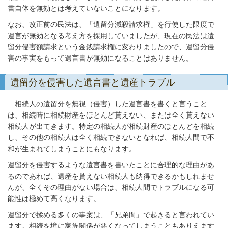
書自体を無効とは考えていないことになります。
なお、改正前の民法は、「遺留分減殺請求権」を行使した限度で
遺言が無効となる考え方を採用していましたが、現在の民法は遺
留分侵害額請求という金銭請求権に変わりましたので、遺留分侵
害の事実をもって遺言書が無効になることはありません。
遺留分を侵害した遺言書と遺産トラブル
相続人の遺留分を無視（侵害）した遺言書を書くと言うこと
は、相続時に相続財産をほとんど貰えない、または全く貰えない
相続人が出てきます。特定の相続人が相続財産のほとんどを相続
し、その他の相続人は全く相続できないとなれば、相続人間で不
和が生まれてしまうことにもなります。
遺留分を侵害するような遺言書を書いたことに合理的な理由があ
るのであれば、遺産を貰えない相続人も納得できるかもしれませ
んが、全くその理由がない場合は、相続人間でトラブルになる可
能性は極めて高くなります。
遺留分で揉める多くの事案は、「兄弟間」で起きると言われてい
ます。相続を境に家族関係が悪くなってしまうこともありえます