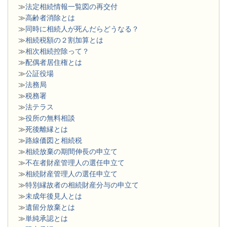
≫
法定相続情報一覧図の再交付
≫
高齢者消除とは
≫
同時に相続人が死んだらどうなる？
≫
相続税額の２割加算とは
≫
相次相続控除って？
≫
配偶者居住権とは
≫
公証役場
≫
法務局
≫
税務署
≫
法テラス
≫
役所の無料相談
≫
死後離縁とは
≫
路線価図と相続税
≫
相続放棄の期間伸長の申立て
≫
不在者財産管理人の選任申立て
≫
相続財産管理人の選任申立て
≫
特別縁故者の相続財産分与の申立て
≫
未成年後見人とは
≫
遺留分放棄とは
≫
単純承認とは