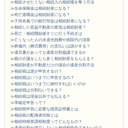
≫
相続させたくない相続人の相続権を奪う方法
≫
生命保険金は相続財産になる？
≫
死亡退職金は相続財産になる？
≫
子供名義での銀行預金は相続財産になる？
≫
相続した収益不動産の家賃は相続財産？
≫
死亡・相続開始後すぐに行う手続きは
≫
亡くなった人の水道光熱費や病院代の清算
≫
葬儀代（葬式費用）の支払いは誰がする？
≫
遺言書があっても遺産分割協議できるか
≫
親の介護をしたら多く相続財産をもらえる？
≫
相続財産が不動産だけの場合の遺産分割方法
≫
相続税は誰が申告するの？
≫
相続税はいつまでに申告するの？
≫
相続税はいつまでに納付すればいいのか
≫
相続税は分割払いできる？
≫
相続税は現金以外でも払える？
≫
準確定申告って？
≫
相続税申告に必要な残高証明書とは
≫
相続税の配偶者控除とは
≫
相続時精算課税制度ってどんなもの？
≫
遺産分割が成立しないと相続税申告できないの？