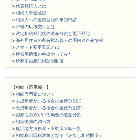
≫
代表相続人とは
≫
相続人申告登記
≫
相続人への遺贈登記の単独申請
≫
戸籍の広域交付とは
≫
法定相続登記後の遺産分割と更正登記
≫
海外居住者の所有権名義人の国内連絡先情報
≫
スマート変更登記とは
≫
検索用情報の申出やってみた
≫
所有不動産記録証明制度
【相続（応用編）】
≫
相続専門家について
≫
未成年者がいる場合の遺産分割①
≫
未成年者がいる場合の遺産分割②
≫
認知症の方がいる場合の遺産分割
≫
相続債務の調べ方
≫
横浜地方法務局・不動産管轄一覧
≫
相続税の課税対象となる「みなし相続財産」