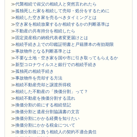
≫
代襲相続で叔父の相続人と突然言われたら
≫
孤独死した家を相続して売却・処分をするために
≫
相続した空き家を売るべきタイミングとは
≫
空き家を相続放棄するか相続するかの判断基準は
≫
不動産の共有持分を相続したら
≫
固定資産税の納税代表者変更届けとは
≫
相続手続き上での印鑑証明書と戸籍謄本の有効期限
≫
事故物件となる判断基準とは
≫
不要な土地・空き家を国や市に引き取ってもらえるか
≫
新型コロナウイルスと銀行での相続手続き
≫
孤独死の相続手続き
≫
事故物件を売却する方法
≫
相続不動産売却と譲渡所得税
≫
相続した不動産の「換価分割」って？
≫
相続不動産を換価分割する流れ
≫
換価分割の前にする相続登記
≫
換価分割と遺産分割協議書の文言
≫
換価分割にかかる経費を知りたい
≫
換価分割にかかる税金について
≫
換価分割後に負う相続人の契約不適合責任