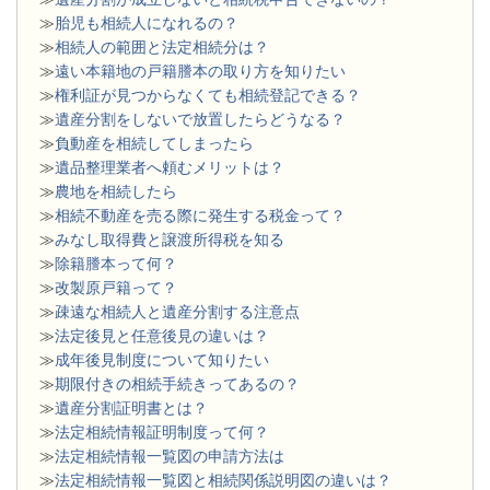
≫
胎児も相続人になれるの？
≫
相続人の範囲と法定相続分は？
≫
遠い本籍地の戸籍謄本の取り方を知りたい
≫
権利証が見つからなくても相続登記できる？
≫
遺産分割をしないで放置したらどうなる？
≫
負動産を相続してしまったら
≫
遺品整理業者へ頼むメリットは？
≫
農地を相続したら
≫
相続不動産を売る際に発生する税金って？
≫
みなし取得費と譲渡所得税を知る
≫
除籍謄本って何？
≫
改製原戸籍って？
≫
疎遠な相続人と遺産分割する注意点
≫
法定後見と任意後見の違いは？
≫
成年後見制度について知りたい
≫
期限付きの相続手続きってあるの？
≫
遺産分割証明書とは？
≫
法定相続情報証明制度って何？
≫
法定相続情報一覧図の申請方法は
≫
法定相続情報一覧図と相続関係説明図の違いは？