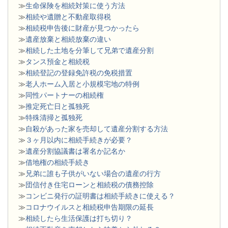
≫
生命保険を相続対策に使う方法
≫
相続や遺贈と不動産取得税
≫
相続税申告後に財産が見つかったら
≫
遺産放棄と相続放棄の違い
≫
相続した土地を分筆して兄弟で遺産分割
≫
タンス預金と相続税
≫
相続登記の登録免許税の免税措置
≫
老人ホーム入居と小規模宅地の特例
≫
同性パートナーの相続権
≫
推定死亡日と孤独死
≫
特殊清掃と孤独死
≫
自殺があった家を売却して遺産分割する方法
≫
３ヶ月以内に相続手続きが必要？
≫
遺産分割協議書は署名か記名か
≫
借地権の相続手続き
≫
兄弟に誰も子供がいない場合の遺産の行方
≫
団信付き住宅ローンと相続税の債務控除
≫
コンビニ発行の証明書は相続手続きに使える？
≫
コロナウイルスと相続税申告期限の延長
≫
相続したら生活保護は打ち切り？