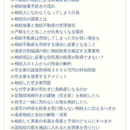
≫
相続放棄手続きの流れ
≫
相続人になれなくなってしまう行為
≫
相続分の譲渡とは
​≫
相続放棄と相続不動産の管理責任
≫
戸籍をたどることが出来なくなる場合
≫
相続不動産は売却してしまった方が良い場合も
≫
相続不動産を売却する場合に必要となること
≫
遺産分割協議の前に相続財産を確定する重要性
≫
相続登記に必要な住民票の除票が取得できない？
≫
相続人の１人からの預金の解約
≫
空き家の譲渡所得税３０００万円の特別控除
≫
空き家を放置するデメリット
≫
相続した空き家問題
​≫
なぜ空き家が売れずに負動産になるのか
≫
定期借地権付きの建物（空き家）を相続したら
≫
自宅と一緒に売れない土地を相続したら
≫
遺言の内容を財産を受け取らない相続人に伝えるべきか
≫
遺産相続と会社の解散・清算
≫
相続した実家の名義を母親と子供のどちらにすべきか
≫
認知症の親を施設に入れるため実家を売りたい