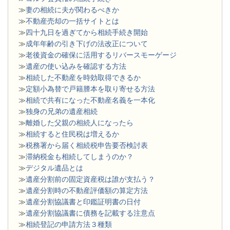
≫
妻の相続に夫が関わるべきか
≫
不動産売却の一括サイトとは
≫
四十九日を過ぎてから相続手続き開始
≫
成年年齢の引き下げの法改正について
≫
老後資金の確保に活用するリバースモーゲージ
≫
遺産の使い込みを確認する方法
≫
相続した不動産を時効取得できるか
≫
定額小為替で戸籍謄本を取り寄せる方法
≫
相続で共有になった不動産名義を一本化
≫
独身の兄弟の遺産相続
≫
離婚した父親の相続人になったら
≫
相続すると住民税は増えるか
≫
税務署から届く相続税申告要否検討表
≫
滞納税金も相続してしまうのか？
≫
デジタル遺品とは
≫
遺産分割前の固定資産税は誰が支払う？
≫
遺産分割時の不動産評価額の算定方法
≫
遺産分割協議書と印鑑証明書の日付
≫
遺産分割協議書に債務を記載する注意点
≫
相続登記の申請方法３種類