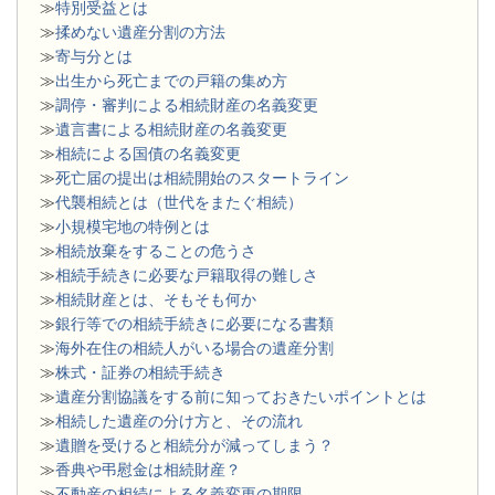
≫
特別受益とは
≫
揉めない遺産分割の方法
≫
寄与分とは
≫
出生から死亡までの戸籍の集め方
≫
調停・審判による相続財産の名義変更
≫
遺言書による相続財産の名義変更
≫
相続による国債の名義変更
≫
死亡届の提出は相続開始のスタートライン
≫
代襲相続とは（世代をまたぐ相続）
≫
小規模宅地の特例とは
≫
相続放棄をすることの危うさ
≫
相続手続きに必要な戸籍取得の難しさ
≫
相続財産とは、そもそも何か
≫
銀行等での相続手続きに必要になる書類
​≫
海外在住の相続人がいる場合の遺産分割
≫
株式・証券の相続手続き
≫
遺産分割協議をする前に知っておきたいポイントとは
≫
相続した遺産の分け方と、その流れ
≫
遺贈を受けると相続分が減ってしまう？
≫
香典や弔慰金は相続財産？
≫
不動産の相続による名義変更の期限