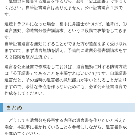
遺留分を侵害する遺言を作るなら、必ず「公正証書」で作って
ください。自筆証書遺言はありえません。公正証書遺言１択で
す。
遺産トラブルになった場合、相手に弁護士がつけば、通常は、①
遺言無効、②遺留分侵害額請求、という２段階で攻撃をしてきま
す。
自筆証書遺言を無効にすることができた方が遺産を多く受け取れ
ますので、まず遺言無効を訴え、予備的に遺留分侵害額請求をす
る２段階攻撃が主流です。
遺言を公正証書で作成をしておけば、遺言無効に対する防御方法
は「公正証書」であることを主張すればいいだけです。自筆証書
遺言だと、その当時の遺言者の意思能力が争いとなることがあり
ますので、余計な争点を作らないためにも、必ず公正証書遺言で
作成をしてください。
まとめ
どうしても遺留分を侵害する内容の遺言書を作りたいと考えた
場合、本記事に書かれていることを参考にしながら、遺言書作成
を進めてください。