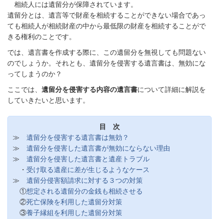
相続人には遺留分が保障されています。
遺留分とは、遺言等で財産を相続することができない場合であっ
ても相続人が相続財産の中から最低限の財産を相続することがで
きる権利のことです。
では、遺言書を作成する際に、この遺留分を無視しても問題ない
のでしょうか。それとも、遺留分を侵害する遺言書は、無効にな
ってしまうのか？
ここでは、
遺留分を侵害する内容の遺言書
について詳細に解説を
していきたいと思います。
目 次
≫
遺留分を侵害する遺言書は無効？
≫
遺留分を侵害した遺言書が無効にならない理由
≫
遺留分を侵害した遺言書と遺産トラブル
・
受け取る遺産に差が生じるようなケース
≫
遺留分侵害額請求に対する３つの対策
①
想定される遺留分の金銭も相続させる
②
死亡保険を利用した遺留分対策
③
養子縁組を利用した遺留分対策