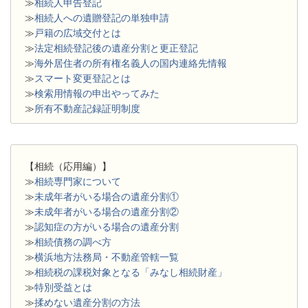
≫
相続人申告登記
≫
相続人への遺贈登記の単独申請
≫
戸籍の広域交付とは
≫
法定相続登記後の遺産分割と更正登記
≫
海外居住者の所有権名義人の国内連絡先情報
≫
スマート変更登記とは
≫
検索用情報の申出やってみた
≫
所有不動産記録証明制度
【相続（応用編）】
≫
相続専門家について
≫
未成年者がいる場合の遺産分割①
≫
未成年者がいる場合の遺産分割②
≫
認知症の方がいる場合の遺産分割
≫
相続債務の調べ方
≫
横浜地方法務局・不動産管轄一覧
≫
相続税の課税対象となる「みなし相続財産」
≫
特別受益とは
≫
揉めない遺産分割の方法