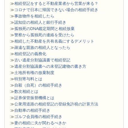
≫
相続登記をすると不動産業者から営業が来る？
≫
コロナで日本に帰国できない場合の相続手続き
≫
事故物件を相続したら
≫
認知症の相続人と銀行手続き
≫
孤独死のDNA鑑定期間と相続放棄
≫
警察から孤独死の連絡を受けたら
≫
相続した不動産を共有名義にするデメリット
≫
疎遠な親族の相続人となったら
≫
相続登記の義務化
≫
古い遺産分割協議書で相続登記
≫
遺産分割協議書への未登記建物の書き方
≫
土地所有権の放棄制度
≫
特別寄与料とは
≫
自殺（自死）の相続手続き
≫
数次相続とは
≫
証券保管振替機構とは
≫
公衆用道路の相続登記の登録免許税の計算方法
≫
自動車の相続手続き
≫
ゴルフ会員権の相続手続き
≫
妻の相続に夫が関わるべきか