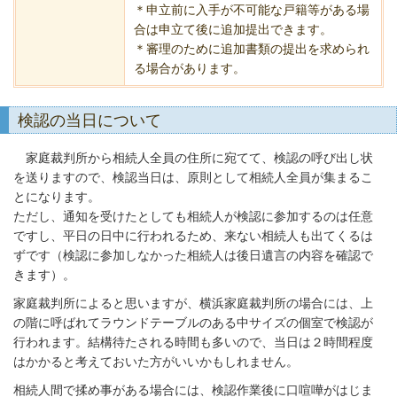
＊申立前に入手が不可能な戸籍等がある場
合は申立て後に追加提出できます。
＊審理のために追加書類の提出を求められ
る場合があります。
検認の当日について
家庭裁判所から相続人全員の住所に宛てて、検認の呼び出し状
を送りますので、検認当日は、原則として相続人全員が集まるこ
とになります。
ただし、通知を受けたとしても相続人が検認に参加するのは任意
ですし、平日の日中に行われるため、来ない相続人も出てくるは
ずです（検認に参加しなかった相続人は後日遺言の内容を確認で
きます）。
家庭裁判所によると思いますが、横浜家庭裁判所の場合には、上
の階に呼ばれてラウンドテーブルのある中サイズの個室で検認が
行われます。結構待たされる時間も多いので、当日は２時間程度
はかかると考えておいた方がいいかもしれません。
相続人間で揉め事がある場合には、検認作業後に口喧嘩がはじま