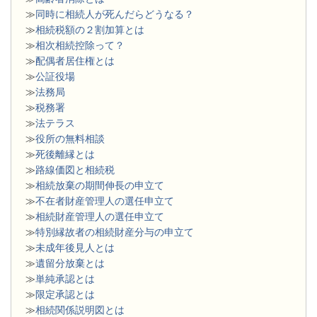
≫
同時に相続人が死んだらどうなる？
≫
相続税額の２割加算とは
≫
相次相続控除って？
≫
配偶者居住権とは
≫
公証役場
≫
法務局
≫
税務署
≫
法テラス
≫
役所の無料相談
≫
死後離縁とは
≫
路線価図と相続税
≫
相続放棄の期間伸長の申立て
≫
不在者財産管理人の選任申立て
≫
相続財産管理人の選任申立て
≫
特別縁故者の相続財産分与の申立て
≫
未成年後見人とは
≫
遺留分放棄とは
≫
単純承認とは
≫
限定承認とは
≫
相続関係説明図とは