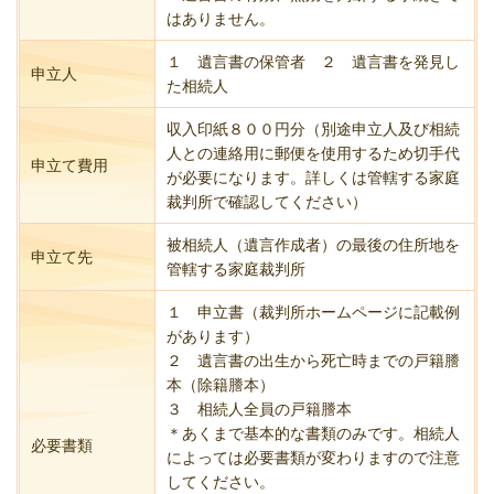
はありません。
１ 遺言書の保管者 ２ 遺言書を発見し
申立人
た相続人
収入印紙８００円分（別途申立人及び相続
人との連絡用に郵便を使用するため切手代
申立て費用
が必要になります。詳しくは管轄する家庭
裁判所で確認してください）
被相続人（遺言作成者）の最後の住所地を
申立て先
管轄する家庭裁判所
１ 申立書（裁判所ホームページに記載例
があります）
２ 遺言書の出生から死亡時までの戸籍謄
本（除籍謄本）
３ 相続人全員の戸籍謄本
＊あくまで基本的な書類のみです。相続人
必要書類
によっては必要書類が変わりますので注意
してください。