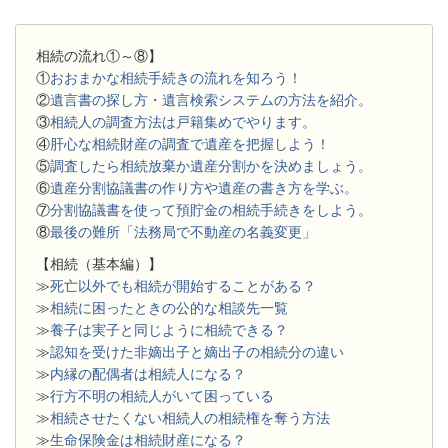
相続の流れ①～⑧】
①
おおまかな相続手続きの流れを知ろう！
②
遺言書の探し方・遺言検索システムの方法を紹介。
③
相続人の調査方法は戸籍集めでやります。
④
肝心な相続財産の調査で遺産を把握しよう！
⑤
調査したら相続放棄か遺産分割かを決めましょう。
⑥
遺産分割協議書の作り方や遺産の書き方を学ぶ。
⑦
分割協議書を使って預貯金の相続手続きをしよう。
⑧
最後の難所「法務局で不動産の名義変更」
【相続（基本編）】
≫
死亡以外でも相続が開始することがある？
≫
相続に困ったときの公的な相談先一覧
≫
養子は実子と同じように相続できる？
≫
認知を受けた非嫡出子と嫡出子の相続分の違い
≫
内縁の配偶者は相続人になる？
≫
行方不明の相続人がいて困っている
≫
相続させたくない相続人の相続権を奪う方法
≫
生命保険金は相続財産になる？