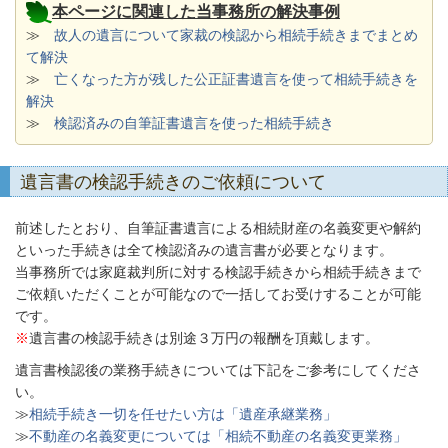
本ページに関連した当事務所の解決事例
≫
故人の遺言について家裁の検認から相続手続きまでまとめ
て解決
≫
亡くなった方が残した公正証書遺言を使って相続手続きを
解決
≫
検認済みの自筆証書遺言を使った相続手続き
遺言書の検認手続きのご依頼について
前述したとおり、自筆証書遺言による相続財産の名義変更や解約
といった手続きは全て検認済みの遺言書が必要となります。
当事務所では家庭裁判所に対する検認手続きから相続手続きまで
ご依頼いただくことが可能なので一括してお受けすることが可能
です。
※
遺言書の検認手続きは別途３万円の報酬を頂戴します。
遺言書検認後の業務手続きについては下記をご参考にしてくださ
い。
≫
相続手続き一切を任せたい方は「遺産承継業務」
≫
不動産の名義変更については「相続不動産の名義変更業務」