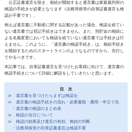
公正証書遺言を除き、相続が開始すると遺言書は家庭裁判所の
検認の手続きが必要となります（法務局保管の自筆証書遺言も検
認が不要です）。
例えば遺言書に不動産に関する記載があった場合、検認を経てい
ない遺言書では登記手続きはできません。また、預貯金の相続に
よる名義変更においても検認を経ていない遺言書では手続きは行
えません。このように、「遺言書の検認手続き」は、相続手続き
を開始するためのスタートラインのようなものですから、先行し
てやるべきです。
本記事では、自筆証書遺言を見つけたお客様に向けて、遺言書の
検認手続きについて詳細に解説をしていきたいと思います。
目 次
≫
遺言書を見つけたらまずは検認を
≫
遺言書の検認手続きの流れ・必要書類・費用・申立て先
・
遺言書の検認のまとめ表
≫
検認の当日について
≫
検認の効果及び遺言の有効、無効の判断
・
法務局保管の自筆証書遺言は検認不要