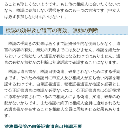
ることも珍しくないようです。もし他の相続人に会いたくないの
なら、検認に参加しない選択をするのも一つの方法です（申立人
は必ず参加しなければいけない）。
検認の効果及び遺言の有効、無効の判断
検認の手続きの効果はあくまで証拠保全的な側面しかなく、遺
言の内容の有効、無効の判断までには及びません。検認を経たか
らといって無効だった遺言が有効になるわけではありません。遺
言の有効か無効かの判断は別途訴訟で確認することになります。
検認は遺言書が、検認日後偽造、破棄されないためにする手続
きです。そのため検認日に申立人及び相続人が立ち合い内容を確
認するわけです。自筆証書遺言、秘密証書遺言が検認を必要とし
て公正証書遺言に検認が必要ないのは、公正証書遺言は公証役場
に原本が保管されているので相続人による偽造、変造、破棄の心
配がないからです。また検認の終了は相続人全員に通知されるた
め遺言書が存在することを相続人全員に周知させる効果もありま
す。
法務局保管の自筆証書遺言は検認不要