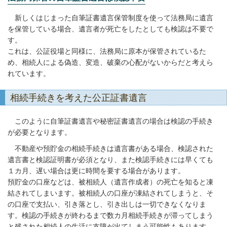
新しくはじまった自筆証書遺言保管制度を使って法務局に遺言
を保管している場合、遺言者が死亡をしたとしても検認は不要で
す。
これは、公証役場と同様に、法務局に原本が保管されているた
め、相続人による偽造、変造、破棄の心配がないからだと考えら
れています。
相続手続きを考えた公正証書遺言
このように自筆証書遺言や秘密証書遺言の場合は検認の手続き
が必要となります。
不動産や預貯金の相続手続きは遺言書がある場合、検認された
遺言書と検認証明書が必須となり、また検認手続きには早くても
１カ月、遅い場合は更に時間を要する場合があります。
預貯金の口座などは、被相続人（遺言作成者）の死亡を知ると凍
結されてしまいます。被相続人の口座が凍結されてしまうと、そ
の口座で支払い、引き落とし、引き出しは一切できなくなりま
す。検認の手続きが終わるまで数カ月相続手続きが滞ってしまう
と残された相続人の生活に支障が出てしまう可能性もあります。