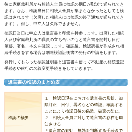
後に家庭裁判所から相続人全員に検認の期日が郵送で送られてき
ます。なお、検認当日に相続人全員が集まらなかったとしても検
認はされます（欠席した相続人には検認の終了通知が送られてき
ます）。但し、申立人は欠席できません。
検認日当日に申立人は遺言書と印鑑を持参します。出席した相続
人及び家庭裁判所の職員の立ち合いのもと遺言書を開封し日付、
筆跡、署名、本文を確認します。確認後、検認調書が作成され相
続手続きをする場合は別途検認証明書の発行の申請をします。
発行してもらった検認証明書と遺言書を使って不動産の相続登記
手続きや銀行の名義変更手続きをしていきます。
遺言書の検認のまとめ表
１ 検認日現在における遺言書の形状、加
除訂正、日付、署名などの確認。確認する
ことにより検認日後の偽造、破棄の防止。
検認の概要
２ 相続人全員に対して遺言書の存在を周
知させる
＊遺言書の有効、無効を判断する手続きで