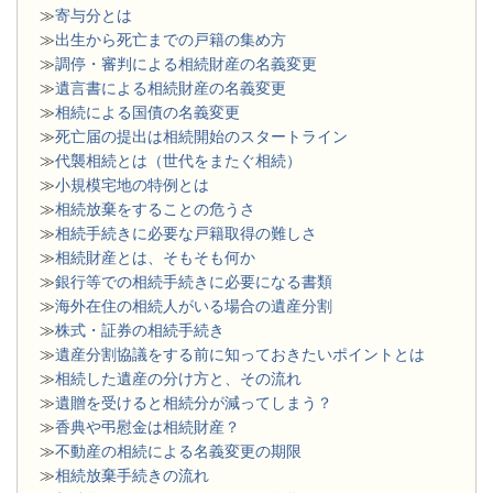
≫
寄与分とは
≫
出生から死亡までの戸籍の集め方
≫
調停・審判による相続財産の名義変更
≫
遺言書による相続財産の名義変更
≫
相続による国債の名義変更
≫
死亡届の提出は相続開始のスタートライン
≫
代襲相続とは（世代をまたぐ相続）
≫
小規模宅地の特例とは
≫
相続放棄をすることの危うさ
≫
相続手続きに必要な戸籍取得の難しさ
≫
相続財産とは、そもそも何か
≫
銀行等での相続手続きに必要になる書類
​≫
海外在住の相続人がいる場合の遺産分割
≫
株式・証券の相続手続き
≫
遺産分割協議をする前に知っておきたいポイントとは
≫
相続した遺産の分け方と、その流れ
≫
遺贈を受けると相続分が減ってしまう？
≫
香典や弔慰金は相続財産？
≫
不動産の相続による名義変更の期限
≫
相続放棄手続きの流れ