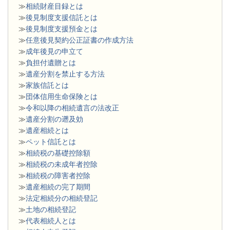
≫
相続財産目録とは
≫
後見制度支援信託とは
≫
後見制度支援預金とは
≫
任意後見契約公正証書の作成方法
≫
成年後見の申立て
≫
負担付遺贈とは
≫
遺産分割を禁止する方法
≫
家族信託とは
≫
団体信用生命保険とは
≫
令和以降の相続遺言の法改正
≫
遺産分割の遡及効
≫
遺産相続とは
≫
ペット信託とは
≫
相続税の基礎控除額
≫
相続税の未成年者控除
≫
相続税の障害者控除
≫
遺産相続の完了期間
≫
法定相続分の相続登記
≫
土地の相続登記
≫
代表相続人とは