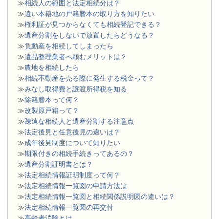
≫
相続人の範囲と法定相続分は？
≫
遠い本籍地の戸籍謄本の取り方を知りたい
≫
権利証が見つからなくても相続登記できる？
≫
遺産分割をしないで放置したらどうなる？
≫
負動産を相続してしまったら
≫
遺品整理業者へ頼むメリットは？
≫
農地を相続したら
≫
相続不動産を売る際に発生する税金って？
≫
みなし取得費と譲渡所得税を知る
≫
除籍謄本って何？
≫
改製原戸籍って？
≫
疎遠な相続人と遺産分割する注意点
≫
法定後見と任意後見の違いは？
≫
成年後見制度について知りたい
≫
期限付きの相続手続きってあるの？
≫
遺産分割証明書とは？
≫
法定相続情報証明制度って何？
≫
法定相続情報一覧図の申請方法は
≫
法定相続情報一覧図と相続関係説明図の違いは？
≫
法定相続情報一覧図の再交付
≫
高齢者消除とは