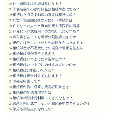
≫
死亡退職金は相続財産になる？
≫
子供名義での銀行預金は相続財産になる？
≫
相続した収益不動産の家賃は相続財産？
≫
死亡・相続開始後すぐに行う手続きは
≫
亡くなった人の水道光熱費や病院代の清算
≫
葬儀代（葬式費用）の支払いは誰がする？
≫
遺言書があっても遺産分割協議できるか
≫
親の介護をしたら多く相続財産をもらえる？
≫
相続財産が不動産だけの場合の遺産分割方法
≫
相続税は誰が申告するの？
≫
相続税はいつまでに申告するの？
≫
相続税はいつまでに納付すればいいのか
≫
相続税は分割払いできる？
≫
相続税は現金以外でも払える？
≫
準確定申告って？
≫
相続税申告に必要な残高証明書とは
≫
相続税の配偶者控除とは
≫
相続時精算課税制度ってどんなもの？
≫
遺産分割が成立しないと相続税申告できないの？
≫
胎児も相続人になれるの？