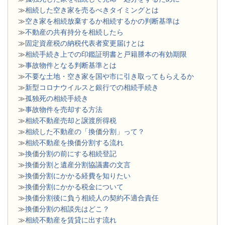
≫
相続した空き家を売るべきタイミングとは
≫
空き家を相続放棄するか相続するかの判断基準は
≫
不動産の共有持分を相続したら
≫
固定資産税の納税代表者変更届けとは
≫
相続手続き上での印鑑証明書と戸籍謄本の有効期限
≫
事故物件となる判断基準とは
≫
不要な土地・空き家を国や市に引き取ってもらえるか
≫
新型コロナウイルスと銀行での相続手続き
≫
孤独死の相続手続き
≫
事故物件を売却する方法
≫
相続不動産売却と譲渡所得税
≫
相続した不動産の「換価分割」って？
≫
相続不動産を換価分割する流れ
≫
換価分割の前にする相続登記
≫
換価分割と遺産分割協議書の文言
≫
換価分割にかかる経費を知りたい
≫
換価分割にかかる税金について
≫
換価分割後に負う相続人の契約不適合責任
≫
換価分割の相談先はどこ？
≫
相続不動産を賃貸に出す流れ