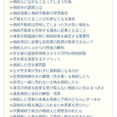
≫
相続人になれなくなってしまう行為
≫
相続分の譲渡とは
​≫
相続放棄と相続不動産の管理責任
≫
戸籍をたどることが出来なくなる場合
≫
相続不動産は売却してしまった方が良い場合も
≫
相続不動産を売却する場合に必要となること
≫
遺産分割協議の前に相続財産を確定する重要性
≫
相続登記に必要な住民票の除票が取得できない？
≫
相続人の１人からの預金の解約
≫
空き家の譲渡所得税３０００万円の特別控除
≫
空き家を放置するデメリット
≫
相続した空き家問題
​≫
なぜ空き家が売れずに負動産になるのか
≫
定期借地権付きの建物（空き家）を相続したら
≫
自宅と一緒に売れない土地を相続したら
≫
遺言の内容を財産を受け取らない相続人に伝えるべきか
≫
遺産相続と会社の解散・清算
≫
相続した実家の名義を母親と子供のどちらにすべきか
≫
認知症の親を施設に入れるため実家を売りたい
≫
代襲相続で叔父の相続人と突然言われたら
≫
孤独死した家を相続して売却・処分をするために