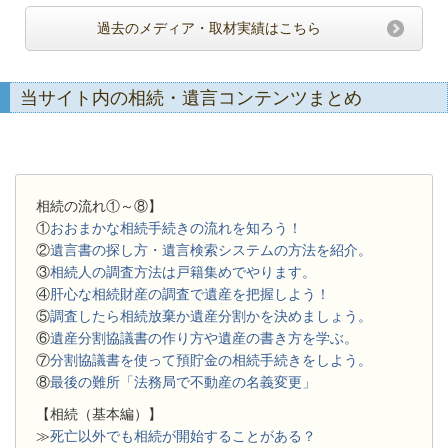
過去のメディア・取材実績はこちら
当サイト内の相続・遺言コンテンツまとめ
相続の流れ①～⑧】
①
おおまかな相続手続きの流れを知ろう！
②
遺言書の探し方・遺言検索システムの方法を紹介。
③
相続人の調査方法は戸籍集めでやります。
④
肝心な相続財産の調査で遺産を把握しよう！
⑤
調査したら相続放棄か遺産分割かを決めましょう。
⑥
遺産分割協議書の作り方や遺産の書き方を学ぶ。
⑦
分割協議書を使って預貯金の相続手続きをしよう。
⑧
最後の難所「法務局で不動産の名義変更」
【相続（基本編）】
≫
死亡以外でも相続が開始することがある？