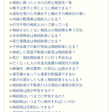
≫
相続に困ったときの公的な相談先一覧
≫
養子は実子と同じように相続できる？
≫
認知を受けた非嫡出子と嫡出子の相続分の違い
≫
内縁の配偶者は相続人になる？
≫
行方不明の相続人がいて困っている
≫
相続させたくない相続人の相続権を奪う方法
≫
生命保険金は相続財産になる？
≫
死亡退職金は相続財産になる？
≫
子供名義での銀行預金は相続財産になる？
≫
相続した収益不動産の家賃は相続財産？
≫
死亡・相続開始後すぐに行う手続きは
≫
亡くなった人の水道光熱費や病院代の清算
≫
葬儀代（葬式費用）の支払いは誰がする？
≫
遺言書があっても遺産分割協議できるか
≫
親の介護をしたら多く相続財産をもらえる？
≫
相続財産が不動産だけの場合の遺産分割方法
≫
相続税は誰が申告するの？
≫
相続税はいつまでに申告するの？
≫
相続税はいつまでに納付すればいいのか
≫
相続税は分割払いできる？