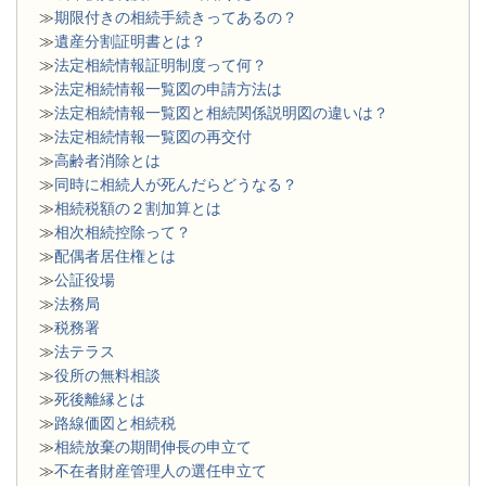
≫
期限付きの相続手続きってあるの？
≫
遺産分割証明書とは？
≫
法定相続情報証明制度って何？
≫
法定相続情報一覧図の申請方法は
≫
法定相続情報一覧図と相続関係説明図の違いは？
≫
法定相続情報一覧図の再交付
≫
高齢者消除とは
≫
同時に相続人が死んだらどうなる？
≫
相続税額の２割加算とは
≫
相次相続控除って？
≫
配偶者居住権とは
≫
公証役場
≫
法務局
≫
税務署
≫
法テラス
≫
役所の無料相談
≫
死後離縁とは
≫
路線価図と相続税
≫
相続放棄の期間伸長の申立て
≫
不在者財産管理人の選任申立て