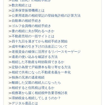
≫
自殺（自死）の相続手続き
≫
数次相続とは
≫
証券保管振替機構とは
≫
公衆用道路の相続登記の登録免許税の計算方法
≫
自動車の相続手続き
≫
ゴルフ会員権の相続手続き
≫
妻の相続に夫が関わるべきか
≫
不動産売却の一括サイトとは
≫
四十九日を過ぎてから相続手続き開始
≫
成年年齢の引き下げの法改正について
≫
老後資金の確保に活用するリバースモーゲージ
≫
遺産の使い込みを確認する方法
≫
相続した不動産を時効取得できるか
≫
定額小為替で戸籍謄本を取り寄せる方法
≫
相続で共有になった不動産名義を一本化
≫
独身の兄弟の遺産相続
≫
離婚した父親の相続人になったら
≫
相続すると住民税は増えるか
≫
税務署から届く相続税申告要否検討表
≫
滞納税金も相続してしまうのか？
≫
デジタル遺品とは