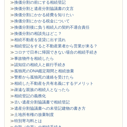
≫
換価分割の前にする相続登記
≫
換価分割と遺産分割協議書の文言
≫
換価分割にかかる経費を知りたい
≫
換価分割にかかる税金について
≫
換価分割後に負う相続人の契約不適合責任
≫
換価分割の相談先はどこ？
≫
相続不動産を賃貸に出す流れ
≫
相続登記をすると不動産業者から営業が来る？
≫
コロナで日本に帰国できない場合の相続手続き
≫
事故物件を相続したら
≫
認知症の相続人と銀行手続き
≫
孤独死のDNA鑑定期間と相続放棄
≫
警察から孤独死の連絡を受けたら
≫
相続した不動産を共有名義にするデメリット
≫
疎遠な親族の相続人となったら
≫
相続登記の義務化
≫
古い遺産分割協議書で相続登記
≫
遺産分割協議書への未登記建物の書き方
≫
土地所有権の放棄制度
≫
特別寄与料とは