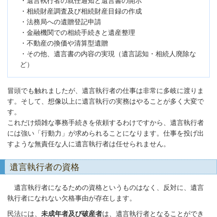
・遺言執行者の就任通知と遺言書の開示
・相続財産調査及び相続財産目録の作成
・法務局への遺贈登記申請
・金融機関での相続手続きと遺産整理
・不動産の換価や清算型遺贈
・その他、遺言書の内容の実現（遺言認知・相続人廃除な
ど）
冒頭でも触れましたが、遺言執行者の仕事は非常に多岐に渡りま
す。そして、想像以上に遺言執行の実務はやることが多く大変で
す。
これだけ煩雑な事務手続きを依頼するわけですから、遺言執行者
には強い「行動力」が求められることになります。仕事を投げ出
すような無責任な人に遺言執行者は任せられません。
遺言執行者の資格
遺言執行者になるための資格というものはなく、反対に、遺言
執行者になれない欠格事由が存在します。
民法には、
未成年者及び破産者
は、遺言執行者となることができ