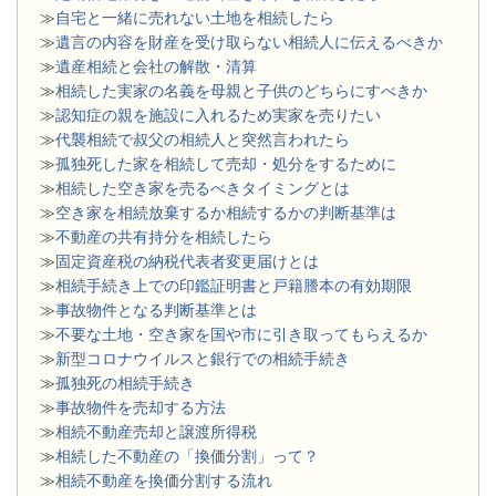
≫
自宅と一緒に売れない土地を相続したら
≫
遺言の内容を財産を受け取らない相続人に伝えるべきか
≫
遺産相続と会社の解散・清算
≫
相続した実家の名義を母親と子供のどちらにすべきか
≫
認知症の親を施設に入れるため実家を売りたい
≫
代襲相続で叔父の相続人と突然言われたら
≫
孤独死した家を相続して売却・処分をするために
≫
相続した空き家を売るべきタイミングとは
≫
空き家を相続放棄するか相続するかの判断基準は
≫
不動産の共有持分を相続したら
≫
固定資産税の納税代表者変更届けとは
≫
相続手続き上での印鑑証明書と戸籍謄本の有効期限
≫
事故物件となる判断基準とは
≫
不要な土地・空き家を国や市に引き取ってもらえるか
≫
新型コロナウイルスと銀行での相続手続き
≫
孤独死の相続手続き
≫
事故物件を売却する方法
≫
相続不動産売却と譲渡所得税
≫
相続した不動産の「換価分割」って？
≫
相続不動産を換価分割する流れ