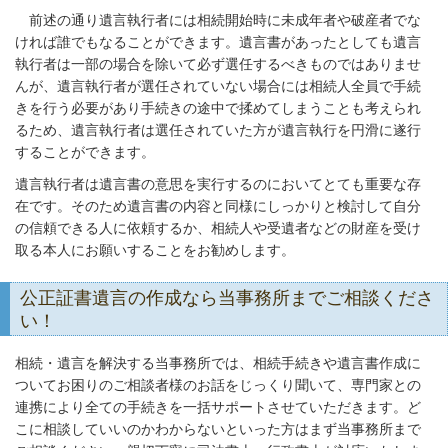
前述の通り遺言執行者には相続開始時に未成年者や破産者でな
ければ誰でもなることができます。遺言書があったとしても遺言
執行者は一部の場合を除いて必ず選任するべきものではありませ
んが、遺言執行者が選任されていない場合には相続人全員で手続
きを行う必要があり手続きの途中で揉めてしまうことも考えられ
るため、遺言執行者は選任されていた方が遺言執行を円滑に遂行
することができます。
遺言執行者は遺言書の意思を実行するのにおいてとても重要な存
在です。そのため遺言書の内容と同様にしっかりと検討して自分
の信頼できる人に依頼するか、相続人や受遺者などの財産を受け
取る本人にお願いすることをお勧めします。
公正証書遺言の作成なら当事務所までご相談くださ
い！
相続・遺言を解決する当事務所では、相続手続きや遺言書作成に
ついてお困りのご相談者様のお話をじっくり聞いて、専門家との
連携により全ての手続きを一括サポートさせていただきます。ど
こに相談していいのかわからないといった方はまず当事務所まで