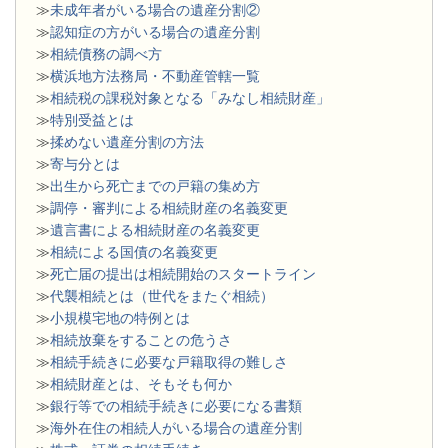
≫
未成年者がいる場合の遺産分割②
≫
認知症の方がいる場合の遺産分割
≫
相続債務の調べ方
≫
横浜地方法務局・不動産管轄一覧
≫
相続税の課税対象となる「みなし相続財産」
≫
特別受益とは
≫
揉めない遺産分割の方法
≫
寄与分とは
≫
出生から死亡までの戸籍の集め方
≫
調停・審判による相続財産の名義変更
≫
遺言書による相続財産の名義変更
≫
相続による国債の名義変更
≫
死亡届の提出は相続開始のスタートライン
≫
代襲相続とは（世代をまたぐ相続）
≫
小規模宅地の特例とは
≫
相続放棄をすることの危うさ
≫
相続手続きに必要な戸籍取得の難しさ
≫
相続財産とは、そもそも何か
≫
銀行等での相続手続きに必要になる書類
​≫
海外在住の相続人がいる場合の遺産分割