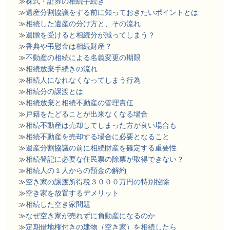
≫
株式・証券の相続手続き
≫
遺産分割協議をする前に知っておきたいポイントとは
≫
相続した遺産の分け方と、その流れ
≫
遺贈を受けると相続分が減ってしまう？
≫
香典や弔慰金は相続財産？
≫
不動産の相続による名義変更の期限
≫
相続放棄手続きの流れ
≫
相続人になれなくなってしまう行為
≫
相続分の譲渡とは
​≫
相続放棄と相続不動産の管理責任
≫
戸籍をたどることが出来なくなる場合
≫
相続不動産は売却してしまった方が良い場合も
≫
相続不動産を売却する場合に必要となること
≫
遺産分割協議の前に相続財産を確定する重要性
≫
相続登記に必要な住民票の除票が取得できない？
≫
相続人の１人からの預金の解約
≫
空き家の譲渡所得税３０００万円の特別控除
≫
空き家を放置するデメリット
≫
相続した空き家問題
​≫
なぜ空き家が売れずに負動産になるのか
≫
定期借地権付きの建物（空き家）を相続したら