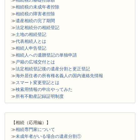
≫
相続税の基礎控除額
≫
相続税の未成年者控除
≫
相続税の障害者控除
≫
遺産相続の完了期間
≫
法定相続分の相続登記
≫
土地の相続登記
≫
代表相続人とは
≫
相続人申告登記
≫
相続人への遺贈登記の単独申請
≫
戸籍の広域交付とは
≫
法定相続登記後の遺産分割と更正登記
≫
海外居住者の所有権名義人の国内連絡先情報
≫
スマート変更登記とは
≫
検索用情報の申出やってみた
≫
所有不動産記録証明制度
【相続（応用編）】
≫
相続専門家について
≫
未成年者がいる場合の遺産分割①