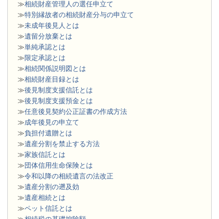
≫
相続財産管理人の選任申立て
≫
特別縁故者の相続財産分与の申立て
≫
未成年後見人とは
≫
遺留分放棄とは
≫
単純承認とは
≫
限定承認とは
≫
相続関係説明図とは
≫
相続財産目録とは
≫
後見制度支援信託とは
≫
後見制度支援預金とは
≫
任意後見契約公正証書の作成方法
≫
成年後見の申立て
≫
負担付遺贈とは
≫
遺産分割を禁止する方法
≫
家族信託とは
≫
団体信用生命保険とは
≫
令和以降の相続遺言の法改正
≫
遺産分割の遡及効
≫
遺産相続とは
≫
ペット信託とは