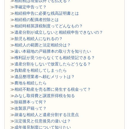
≫
相続税は現金以外でも払える？
≫
準確定申告って？
≫
相続税申告に必要な残高証明書とは
≫
相続税の配偶者控除とは
≫
相続時精算課税制度ってどんなもの？
≫
遺産分割が成立しないと相続税申告できないの？
≫
胎児も相続人になれるの？
≫
相続人の範囲と法定相続分は？
≫
遠い本籍地の戸籍謄本の取り方を知りたい
≫
権利証が見つからなくても相続登記できる？
≫
遺産分割をしないで放置したらどうなる？
≫
負動産を相続してしまったら
≫
遺品整理業者へ頼むメリットは？
≫
農地を相続したら
≫
相続不動産を売る際に発生する税金って？
≫
みなし取得費と譲渡所得税を知る
≫
除籍謄本って何？
≫
改製原戸籍って？
≫
疎遠な相続人と遺産分割する注意点
≫
法定後見と任意後見の違いは？
≫
成年後見制度について知りたい