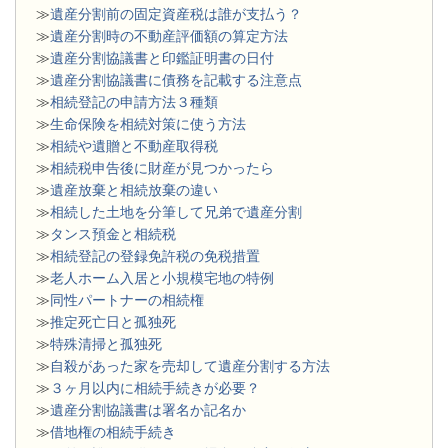
≫
遺産分割前の固定資産税は誰が支払う？
≫
遺産分割時の不動産評価額の算定方法
≫
遺産分割協議書と印鑑証明書の日付
≫
遺産分割協議書に債務を記載する注意点
≫
相続登記の申請方法３種類
≫
生命保険を相続対策に使う方法
≫
相続や遺贈と不動産取得税
≫
相続税申告後に財産が見つかったら
≫
遺産放棄と相続放棄の違い
≫
相続した土地を分筆して兄弟で遺産分割
≫
タンス預金と相続税
≫
相続登記の登録免許税の免税措置
≫
老人ホーム入居と小規模宅地の特例
≫
同性パートナーの相続権
≫
推定死亡日と孤独死
≫
特殊清掃と孤独死
≫
自殺があった家を売却して遺産分割する方法
≫
３ヶ月以内に相続手続きが必要？
≫
遺産分割協議書は署名か記名か
≫
借地権の相続手続き