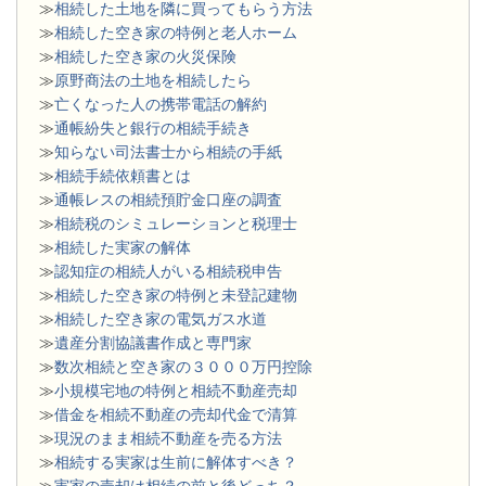
≫
相続した土地を隣に買ってもらう方法
≫
相続した空き家の特例と老人ホーム
≫
相続した空き家の火災保険
≫
原野商法の土地を相続したら
≫
亡くなった人の携帯電話の解約
≫
通帳紛失と銀行の相続手続き
≫
知らない司法書士から相続の手紙
≫
相続手続依頼書とは
≫
通帳レスの相続預貯金口座の調査
≫
相続税のシミュレーションと税理士
≫
相続した実家の解体
≫
認知症の相続人がいる相続税申告
≫
相続した空き家の特例と未登記建物
≫
相続した空き家の電気ガス水道
≫
遺産分割協議書作成と専門家
≫
数次相続と空き家の３０００万円控除
≫
小規模宅地の特例と相続不動産売却
≫
借金を相続不動産の売却代金で清算
≫
現況のまま相続不動産を売る方法
≫
相続する実家は生前に解体すべき？
≫
実家の売却は相続の前と後どっち？