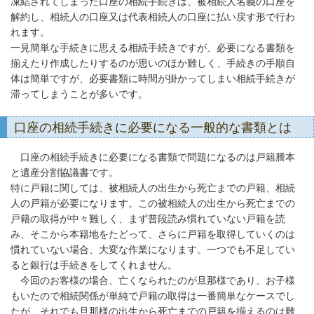
凍結されてしまった口座の相続手続きは、被相続人名義の口座を
解約し、相続人の口座又は代表相続人の口座に払い戻す形で行わ
れます。
一見簡単な手続きに思える相続手続きですが、必要になる書類を
揃えたり作成したりするのが思いのほか難しく、手続きの手順自
体は簡単ですが、必要書類に時間が掛かってしまい相続手続きが
滞ってしまうことが多いです。
口座の相続手続きに必要になる一般的な書類とは
口座の相続手続きに必要になる書類で問題になるのは戸籍謄本
と遺産分割協議書です。
特に戸籍に関しては、被相続人の出生から死亡までの戸籍、相続
人の戸籍が必要になります。この被相続人の出生から死亡までの
戸籍の取得が中々難しく、まず普段読み慣れていない戸籍を読
み、そこから本籍地をたどって、さらに戸籍を取得していくのは
慣れていない場合、大変な作業になります。一つでも不足してい
ると銀行は手続きをしてくれません。
今回のお客様の場合、亡くなられたのが旦那様であり、お子様
もいたので相続関係が単純で戸籍の取得は一番簡単なケースでし
たが、それでも旦那様の出生から死亡までの戸籍を揃えるのは難