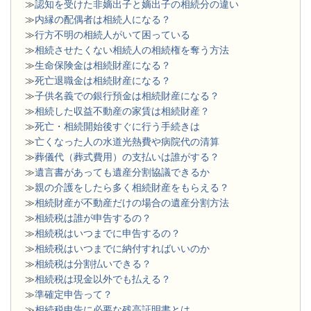
≫
認知を受けた非嫡出子と嫡出子の相続分の違い
≫
内縁の配偶者は相続人になる？
≫
行方不明の相続人がいて困っている
≫
相続させたくない相続人の相続権を奪う方法
≫
生命保険金は相続財産になる？
≫
死亡退職金は相続財産になる？
≫
子供名義での銀行預金は相続財産になる？
≫
相続した収益不動産の家賃は相続財産？
≫
死亡・相続開始後すぐに行う手続きは
≫
亡くなった人の水道光熱費や病院代の清算
≫
葬儀代（葬式費用）の支払いは誰がする？
≫
遺言書があっても遺産分割協議できるか
≫
親の介護をしたら多く相続財産をもらえる？
≫
相続財産が不動産だけの場合の遺産分割方法
≫
相続税は誰が申告するの？
≫
相続税はいつまでに申告するの？
≫
相続税はいつまでに納付すればいいのか
≫
相続税は分割払いできる？
≫
相続税は現金以外でも払える？
≫
準確定申告って？
≫
相続税申告に必要な残高証明書とは