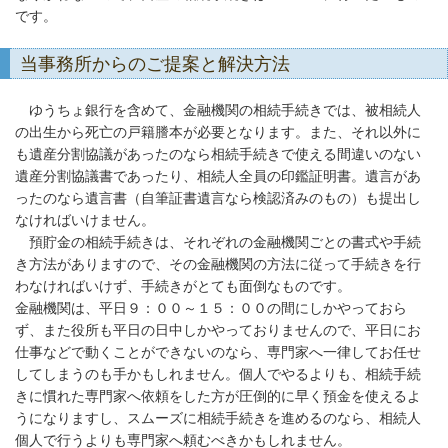
です。
当事務所からのご提案と解決方法
ゆうちょ銀行を含めて、金融機関の相続手続きでは、被相続人
の出生から死亡の戸籍謄本が必要となります。また、それ以外に
も遺産分割協議があったのなら相続手続きで使える間違いのない
遺産分割協議書であったり、相続人全員の印鑑証明書。遺言があ
ったのなら遺言書（自筆証書遺言なら検認済みのもの）も提出し
なければいけません。
預貯金の相続手続きは、それぞれの金融機関ごとの書式や手続
き方法がありますので、その金融機関の方法に従って手続きを行
わなければいけず、手続きがとても面倒なものです。
金融機関は、平日９：００～１５：００の間にしかやっておら
ず、また役所も平日の日中しかやっておりませんので、平日にお
仕事などで動くことができないのなら、専門家へ一律してお任せ
してしまうのも手かもしれません。個人でやるよりも、相続手続
きに慣れた専門家へ依頼をした方が圧倒的に早く預金を使えるよ
うになりますし、スムーズに相続手続きを進めるのなら、相続人
個人で行うよりも専門家へ頼むべきかもしれません。