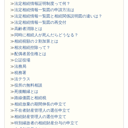
≫
法定相続情報証明制度って何？
≫
法定相続情報一覧図の申請方法は
≫
法定相続情報一覧図と相続関係説明図の違いは？
≫
法定相続情報一覧図の再交付
≫
高齢者消除とは
≫
同時に相続人が死んだらどうなる？
≫
相続税額の２割加算とは
≫
相次相続控除って？
≫
配偶者居住権とは
≫
公証役場
≫
法務局
≫
税務署
≫
法テラス
≫
役所の無料相談
≫
死後離縁とは
≫
路線価図と相続税
≫
相続放棄の期間伸長の申立て
≫
不在者財産管理人の選任申立て
≫
相続財産管理人の選任申立て
≫
特別縁故者の相続財産分与の申立て