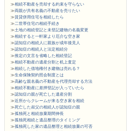
≫
相続不動産を売却する約束を守らない
≫
両親が共有名義の不動産を売りたい
≫
賃貸併用住宅を相続したら
≫
二世帯住宅の相続手続き
≫
土地の相続登記と未登記建物の名義変更
≫
相続すると一軒家より厄介な空き家
≫
認知症の相続人に親族が成年後見人
≫
認知症の相続人と法定相続分
≫
推定の文言を省略した相続登記
≫
相続不動産の遺産分割と机上査定
≫
相続した借地権付き建物は売れる？
≫
生命保険契約照会制度とは
≫
高齢な親名義の不動産を代理売却する方法
≫
相続不動産に差押登記が入っていたら
≫
認知症の親が死亡した遺産分割
≫
近所からクレームが来る空き家を相続
≫
死亡した叔父の相続人が認知症の親
≫
孤独死と相続放棄期間伸長
≫
孤独死相続と遺品整理のタイミング
≫
孤独死した家の遺品整理と相続放棄の可否