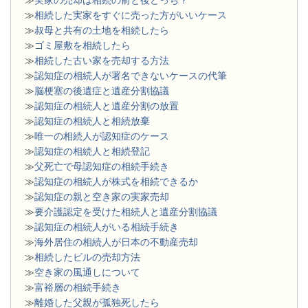
≫
相続した実家をすぐに売った方がいいケース
≫
叔母と共有の土地を相続したら
≫
ゴミ屋敷を相続したら
≫
相続した古い家を売却する方法
≫
認知症の相続人が署名できないケースの代筆
≫
脳梗塞の後遺症と遺産分割協議
≫
認知症の相続人と遺産分割の放置
≫
認知症の相続人と相続放棄
≫
唯一の相続人が認知症のケース
≫
認知症の相続人と相続登記
≫
父死亡で母認知症の相続手続き
≫
認知症の相続人が株式を相続できるか
≫
認知症の親と空き家の実家売却
≫
要介護認定を受けた相続人と遺産分割協議
≫
認知症の相続人がいる相続手続き
≫
海外居住の相続人が日本の不動産売却
≫
相続したビルの売却方法
≫
空き家の風通しについて
≫
富裕層の相続手続き
≫
離婚した父親が孤独死したら