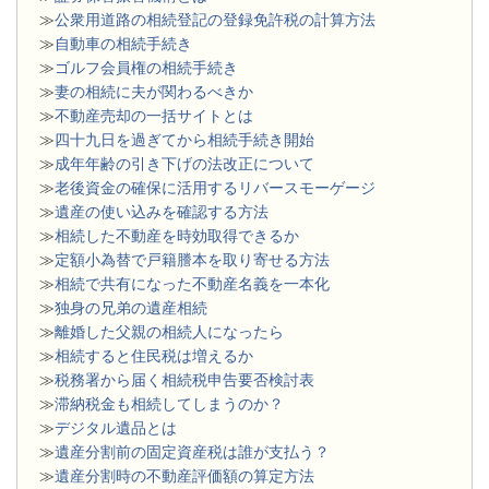
≫
公衆用道路の相続登記の登録免許税の計算方法
≫
自動車の相続手続き
≫
ゴルフ会員権の相続手続き
≫
妻の相続に夫が関わるべきか
≫
不動産売却の一括サイトとは
≫
四十九日を過ぎてから相続手続き開始
≫
成年年齢の引き下げの法改正について
≫
老後資金の確保に活用するリバースモーゲージ
≫
遺産の使い込みを確認する方法
≫
相続した不動産を時効取得できるか
≫
定額小為替で戸籍謄本を取り寄せる方法
≫
相続で共有になった不動産名義を一本化
≫
独身の兄弟の遺産相続
≫
離婚した父親の相続人になったら
≫
相続すると住民税は増えるか
≫
税務署から届く相続税申告要否検討表
≫
滞納税金も相続してしまうのか？
≫
デジタル遺品とは
≫
遺産分割前の固定資産税は誰が支払う？
≫
遺産分割時の不動産評価額の算定方法