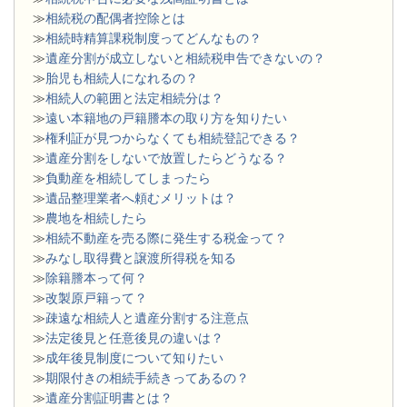
≫
相続税の配偶者控除とは
≫
相続時精算課税制度ってどんなもの？
≫
遺産分割が成立しないと相続税申告できないの？
≫
胎児も相続人になれるの？
≫
相続人の範囲と法定相続分は？
≫
遠い本籍地の戸籍謄本の取り方を知りたい
≫
権利証が見つからなくても相続登記できる？
≫
遺産分割をしないで放置したらどうなる？
≫
負動産を相続してしまったら
≫
遺品整理業者へ頼むメリットは？
≫
農地を相続したら
≫
相続不動産を売る際に発生する税金って？
≫
みなし取得費と譲渡所得税を知る
≫
除籍謄本って何？
≫
改製原戸籍って？
≫
疎遠な相続人と遺産分割する注意点
≫
法定後見と任意後見の違いは？
≫
成年後見制度について知りたい
≫
期限付きの相続手続きってあるの？
≫
遺産分割証明書とは？