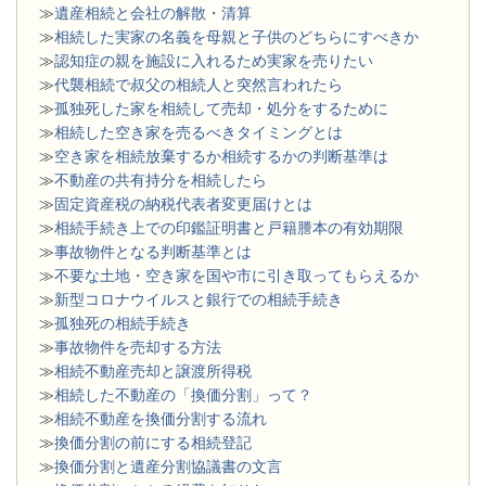
≫
遺産相続と会社の解散・清算
≫
相続した実家の名義を母親と子供のどちらにすべきか
≫
認知症の親を施設に入れるため実家を売りたい
≫
代襲相続で叔父の相続人と突然言われたら
≫
孤独死した家を相続して売却・処分をするために
≫
相続した空き家を売るべきタイミングとは
≫
空き家を相続放棄するか相続するかの判断基準は
≫
不動産の共有持分を相続したら
≫
固定資産税の納税代表者変更届けとは
≫
相続手続き上での印鑑証明書と戸籍謄本の有効期限
≫
事故物件となる判断基準とは
≫
不要な土地・空き家を国や市に引き取ってもらえるか
≫
新型コロナウイルスと銀行での相続手続き
≫
孤独死の相続手続き
≫
事故物件を売却する方法
≫
相続不動産売却と譲渡所得税
≫
相続した不動産の「換価分割」って？
≫
相続不動産を換価分割する流れ
≫
換価分割の前にする相続登記
≫
換価分割と遺産分割協議書の文言