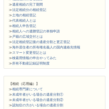
≫
遺産相続の完了期間
≫
法定相続分の相続登記
≫
土地の相続登記
≫
代表相続人とは
≫
相続人申告登記
≫
相続人への遺贈登記の単独申請
≫
戸籍の広域交付とは
≫
法定相続登記後の遺産分割と更正登記
≫
海外居住者の所有権名義人の国内連絡先情報
≫
スマート変更登記とは
≫
検索用情報の申出やってみた
≫
所有不動産記録証明制度
【相続（応用編）】
≫
相続専門家について
≫
未成年者がいる場合の遺産分割①
≫
未成年者がいる場合の遺産分割②
≫
認知症の方がいる場合の遺産分割