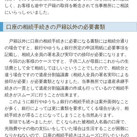
しく、お客様も途中で戸籍の取得を断念されて当事務所にご相談
にいらっしゃいました。
口座の相続手続きの戸籍以外の必要書類
戸籍以外に口座の相続手続きに必要になる書類には相続分通り
の場合ですと、銀行やゆうちょ銀行所定の申請用紙に必要事項を
記載し、相続人全員の署名及び実印での捺印が必要になります。
今回のお客様のケースですと、子供二人が母親にこれからの生
活費として全て相続してほしいということでしたので、相続分と
違う場合ですので遺産分割協議書（相続人全員の署名実印による
捺印が必要）が必要書類となりました。当事務所では遺産承継手
続きの一貫として遺産分割協議書の作成も行っているので相続手
続きがスムーズに行うことが出来ます。
このように銀行やゆうちょ銀行の相続手続きは案外面倒なこと
が多く、銀行によっては更に書類を要求してくる場合があり、相
続手続きが滞ることになってしまうことも当然あります。
冒頭でも述べましたが、亡くなられた被相続人名義の口座で、
光熱費やその他の支払いをしていた場合は生活することが困難に
なりかねないので、口座の相続手続きはスムーズに行いたいもの