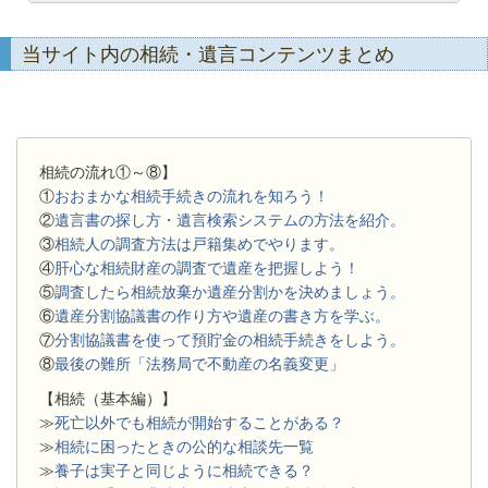
当サイト内の相続・遺言コンテンツまとめ
相続の流れ①～⑧】
①
おおまかな相続手続きの流れを知ろう！
②
遺言書の探し方・遺言検索システムの方法を紹介。
③
相続人の調査方法は戸籍集めでやります。
④
肝心な相続財産の調査で遺産を把握しよう！
⑤
調査したら相続放棄か遺産分割かを決めましょう。
⑥
遺産分割協議書の作り方や遺産の書き方を学ぶ。
⑦
分割協議書を使って預貯金の相続手続きをしよう。
⑧
最後の難所「法務局で不動産の名義変更」
【相続（基本編）】
≫
死亡以外でも相続が開始することがある？
≫
相続に困ったときの公的な相談先一覧
≫
養子は実子と同じように相続できる？