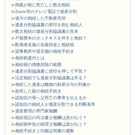
≫
両親が順に死亡した数次相続
≫
Zoom等のテレビ電話で遺産分割
≫
遠方の相続した不動産売却
≫
遺産分割協議書の実印を拒む相続人
≫
数次相続の遺産分割協議書の見本
≫
戸籍謄本のホッチキスを外すと無効？
≫
配偶者名義の名義預金と相続税
≫
貸事務所や貸店舗の相続手続き
≫
相続税還付とは
≫
相続税の債務控除の範囲
≫
遺産分割協議書に捨印を押して平気？
≫
法定相続でも遺産分割協議書は作る？
≫
相続した遺産は離婚の財産分与の対象か
≫
急死した親の相続手続き
≫
認知症の母へ父死亡の事実を伝えるか
≫
認知症の相続人が遺産分割できる判断基準
≫
遺産整理の専門家報酬
≫
相続登記の司法書士報酬は誰が払う？
≫
相続税申告の税理士報酬は誰が払う？
≫
相続手続きと印鑑証明書の通数