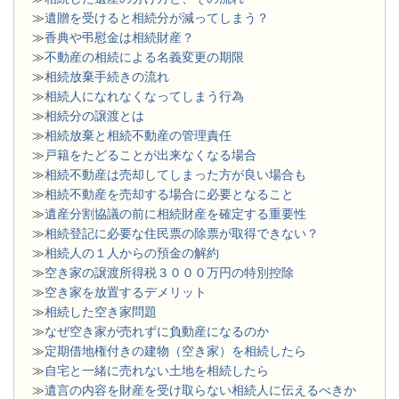
≫
遺贈を受けると相続分が減ってしまう？
≫
香典や弔慰金は相続財産？
≫
不動産の相続による名義変更の期限
≫
相続放棄手続きの流れ
≫
相続人になれなくなってしまう行為
≫
相続分の譲渡とは
​≫
相続放棄と相続不動産の管理責任
≫
戸籍をたどることが出来なくなる場合
≫
相続不動産は売却してしまった方が良い場合も
≫
相続不動産を売却する場合に必要となること
≫
遺産分割協議の前に相続財産を確定する重要性
≫
相続登記に必要な住民票の除票が取得できない？
≫
相続人の１人からの預金の解約
≫
空き家の譲渡所得税３０００万円の特別控除
≫
空き家を放置するデメリット
≫
相続した空き家問題
​≫
なぜ空き家が売れずに負動産になるのか
≫
定期借地権付きの建物（空き家）を相続したら
≫
自宅と一緒に売れない土地を相続したら
≫
遺言の内容を財産を受け取らない相続人に伝えるべきか