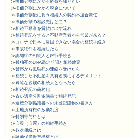
≫
換価分割にかかる経費を知りたい
≫
換価分割にかかる税金について
≫
換価分割後に負う相続人の契約不適合責任
≫
換価分割の相談先はどこ？
≫
相続不動産を賃貸に出す流れ
≫
相続登記をすると不動産業者から営業が来る？
≫
コロナで日本に帰国できない場合の相続手続き
≫
事故物件を相続したら
≫
認知症の相続人と銀行手続き
≫
孤独死のDNA鑑定期間と相続放棄
≫
警察から孤独死の連絡を受けたら
≫
相続した不動産を共有名義にするデメリット
≫
疎遠な親族の相続人となったら
≫
相続登記の義務化
≫
古い遺産分割協議書で相続登記
≫
遺産分割協議書への未登記建物の書き方
≫
土地所有権の放棄制度
≫
特別寄与料とは
≫
自殺（自死）の相続手続き
≫
数次相続とは
≫
証券保管振替機構とは