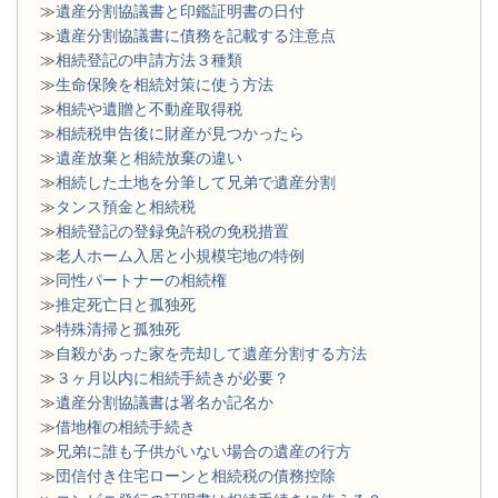
≫
遺産分割協議書と印鑑証明書の日付
≫
遺産分割協議書に債務を記載する注意点
≫
相続登記の申請方法３種類
≫
生命保険を相続対策に使う方法
≫
相続や遺贈と不動産取得税
≫
相続税申告後に財産が見つかったら
≫
遺産放棄と相続放棄の違い
≫
相続した土地を分筆して兄弟で遺産分割
≫
タンス預金と相続税
≫
相続登記の登録免許税の免税措置
≫
老人ホーム入居と小規模宅地の特例
≫
同性パートナーの相続権
≫
推定死亡日と孤独死
≫
特殊清掃と孤独死
≫
自殺があった家を売却して遺産分割する方法
≫
３ヶ月以内に相続手続きが必要？
≫
遺産分割協議書は署名か記名か
≫
借地権の相続手続き
≫
兄弟に誰も子供がいない場合の遺産の行方
≫
団信付き住宅ローンと相続税の債務控除