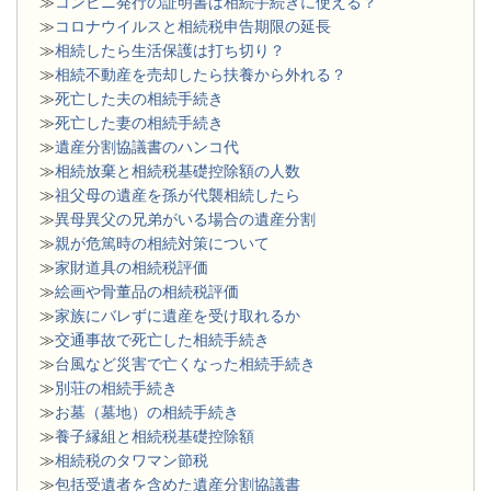
≫
コンビニ発行の証明書は相続手続きに使える？
≫
コロナウイルスと相続税申告期限の延長
≫
相続したら生活保護は打ち切り？
≫
相続不動産を売却したら扶養から外れる？
≫
死亡した夫の相続手続き
≫
死亡した妻の相続手続き
≫
遺産分割協議書のハンコ代
≫
相続放棄と相続税基礎控除額の人数
≫
祖父母の遺産を孫が代襲相続したら
≫
異母異父の兄弟がいる場合の遺産分割
≫
親が危篤時の相続対策について
≫
家財道具の相続税評価
≫
絵画や骨董品の相続税評価
≫
家族にバレずに遺産を受け取れるか
≫
交通事故で死亡した相続手続き
≫
台風など災害で亡くなった相続手続き
≫
別荘の相続手続き
≫
お墓（墓地）の相続手続き
≫
養子縁組と相続税基礎控除額
≫
相続税のタワマン節税
≫
包括受遺者を含めた遺産分割協議書