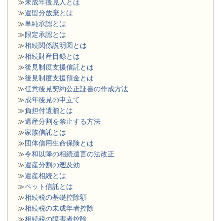
≫
未成年後見人とは
≫
遺留分放棄とは
≫
単純承認とは
≫
限定承認とは
≫
相続関係説明図とは
≫
相続財産目録とは
≫
後見制度支援信託とは
≫
後見制度支援預金とは
≫
任意後見契約公正証書の作成方法
≫
成年後見の申立て
≫
負担付遺贈とは
≫
遺産分割を禁止する方法
≫
家族信託とは
≫
団体信用生命保険とは
≫
令和以降の相続遺言の法改正
≫
遺産分割の遡及効
≫
遺産相続とは
≫
ペット信託とは
≫
相続税の基礎控除額
≫
相続税の未成年者控除
≫
相続税の障害者控除