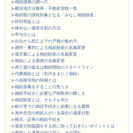
≫
相続債務の調べ方
≫
横浜地方法務局・不動産管轄一覧
≫
相続税の課税対象となる「みなし相続財産」
≫
特別受益とは
≫
揉めない遺産分割の方法
≫
寄与分とは
≫
出生から死亡までの戸籍の集め方
≫
調停・審判による相続財産の名義変更
≫
遺言書による相続財産の名義変更
≫
相続による国債の名義変更
≫
死亡届の提出は相続開始のスタートライン
≫
代襲相続とは（世代をまたぐ相続）
≫
小規模宅地の特例とは
≫
相続放棄をすることの危うさ
≫
相続手続きに必要な戸籍取得の難しさ
≫
相続財産とは、そもそも何か
≫
銀行等での相続手続きに必要になる書類
​≫
海外在住の相続人がいる場合の遺産分割
≫
株式・証券の相続手続き
≫
遺産分割協議をする前に知っておきたいポイントとは
≫
相続した遺産の分け方と、その流れ