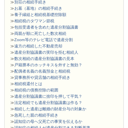
≫
別荘の相続手続き
≫
お墓（墓地）の相続手続き
≫
養子縁組と相続税基礎控除額
≫
相続税のタワマン節税
≫
包括受遺者を含めた遺産分割協議書
≫
両親が順に死亡した数次相続
≫
Zoom等のテレビ電話で遺産分割
≫
遠方の相続した不動産売却
≫
遺産分割協議書の実印を拒む相続人
≫
数次相続の遺産分割協議書の見本
≫
戸籍謄本のホッチキスを外すと無効？
≫
配偶者名義の名義預金と相続税
≫
貸事務所や貸店舗の相続手続き
≫
相続税還付とは
≫
相続税の債務控除の範囲
≫
遺産分割協議書に捨印を押して平気？
≫
法定相続でも遺産分割協議書は作る？
≫
相続した遺産は離婚の財産分与の対象か
≫
急死した親の相続手続き
≫
認知症の母へ父死亡の事実を伝えるか
≫
認知症の相続人が遺産分割できる判断基準