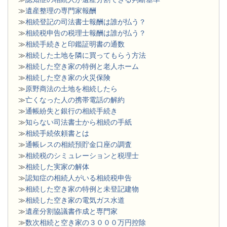
≫
遺産整理の専門家報酬
≫
相続登記の司法書士報酬は誰が払う？
≫
相続税申告の税理士報酬は誰が払う？
≫
相続手続きと印鑑証明書の通数
≫
相続した土地を隣に買ってもらう方法
≫
相続した空き家の特例と老人ホーム
≫
相続した空き家の火災保険
≫
原野商法の土地を相続したら
≫
亡くなった人の携帯電話の解約
≫
通帳紛失と銀行の相続手続き
≫
知らない司法書士から相続の手紙
≫
相続手続依頼書とは
≫
通帳レスの相続預貯金口座の調査
≫
相続税のシミュレーションと税理士
≫
相続した実家の解体
≫
認知症の相続人がいる相続税申告
≫
相続した空き家の特例と未登記建物
≫
相続した空き家の電気ガス水道
≫
遺産分割協議書作成と専門家
≫
数次相続と空き家の３０００万円控除