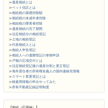
≫
遺産相続とは
≫
ペット信託とは
≫
相続税の基礎控除額
≫
相続税の未成年者控除
≫
相続税の障害者控除
≫
遺産相続の完了期間
≫
法定相続分の相続登記
≫
土地の相続登記
≫
代表相続人とは
≫
相続人申告登記
≫
相続人への遺贈登記の単独申請
≫
戸籍の広域交付とは
≫
法定相続登記後の遺産分割と更正登記
≫
海外居住者の所有権名義人の国内連絡先情報
≫
スマート変更登記とは
≫
検索用情報の申出やってみた
≫
所有不動産記録証明制度
【相続（応用編）】