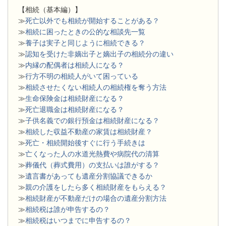
【相続（基本編）】
≫
死亡以外でも相続が開始することがある？
≫
相続に困ったときの公的な相談先一覧
≫
養子は実子と同じように相続できる？
≫
認知を受けた非嫡出子と嫡出子の相続分の違い
≫
内縁の配偶者は相続人になる？
≫
行方不明の相続人がいて困っている
≫
相続させたくない相続人の相続権を奪う方法
≫
生命保険金は相続財産になる？
≫
死亡退職金は相続財産になる？
≫
子供名義での銀行預金は相続財産になる？
≫
相続した収益不動産の家賃は相続財産？
≫
死亡・相続開始後すぐに行う手続きは
≫
亡くなった人の水道光熱費や病院代の清算
≫
葬儀代（葬式費用）の支払いは誰がする？
≫
遺言書があっても遺産分割協議できるか
≫
親の介護をしたら多く相続財産をもらえる？
≫
相続財産が不動産だけの場合の遺産分割方法
≫
相続税は誰が申告するの？
≫
相続税はいつまでに申告するの？