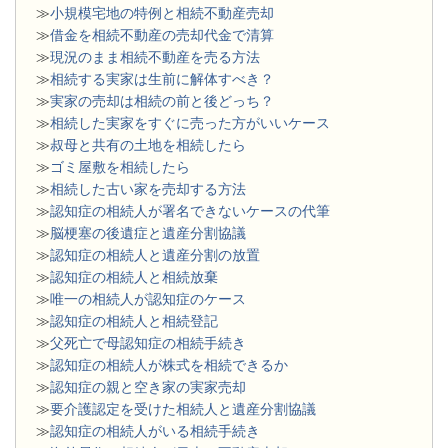
≫
小規模宅地の特例と相続不動産売却
≫
借金を相続不動産の売却代金で清算
≫
現況のまま相続不動産を売る方法
≫
相続する実家は生前に解体すべき？
≫
実家の売却は相続の前と後どっち？
≫
相続した実家をすぐに売った方がいいケース
≫
叔母と共有の土地を相続したら
≫
ゴミ屋敷を相続したら
≫
相続した古い家を売却する方法
≫
認知症の相続人が署名できないケースの代筆
≫
脳梗塞の後遺症と遺産分割協議
≫
認知症の相続人と遺産分割の放置
≫
認知症の相続人と相続放棄
≫
唯一の相続人が認知症のケース
≫
認知症の相続人と相続登記
≫
父死亡で母認知症の相続手続き
≫
認知症の相続人が株式を相続できるか
≫
認知症の親と空き家の実家売却
≫
要介護認定を受けた相続人と遺産分割協議
≫
認知症の相続人がいる相続手続き