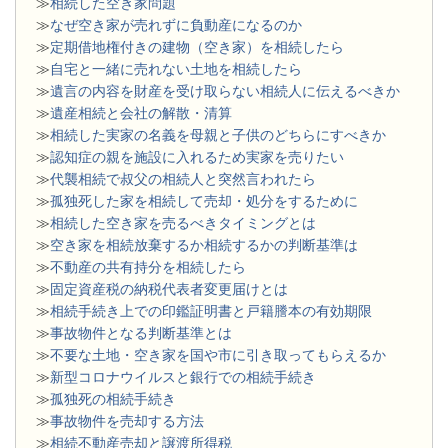
≫
相続した空き家問題
​≫
なぜ空き家が売れずに負動産になるのか
≫
定期借地権付きの建物（空き家）を相続したら
≫
自宅と一緒に売れない土地を相続したら
≫
遺言の内容を財産を受け取らない相続人に伝えるべきか
≫
遺産相続と会社の解散・清算
≫
相続した実家の名義を母親と子供のどちらにすべきか
≫
認知症の親を施設に入れるため実家を売りたい
≫
代襲相続で叔父の相続人と突然言われたら
≫
孤独死した家を相続して売却・処分をするために
≫
相続した空き家を売るべきタイミングとは
≫
空き家を相続放棄するか相続するかの判断基準は
≫
不動産の共有持分を相続したら
≫
固定資産税の納税代表者変更届けとは
≫
相続手続き上での印鑑証明書と戸籍謄本の有効期限
≫
事故物件となる判断基準とは
≫
不要な土地・空き家を国や市に引き取ってもらえるか
≫
新型コロナウイルスと銀行での相続手続き
≫
孤独死の相続手続き
≫
事故物件を売却する方法
≫
相続不動産売却と譲渡所得税