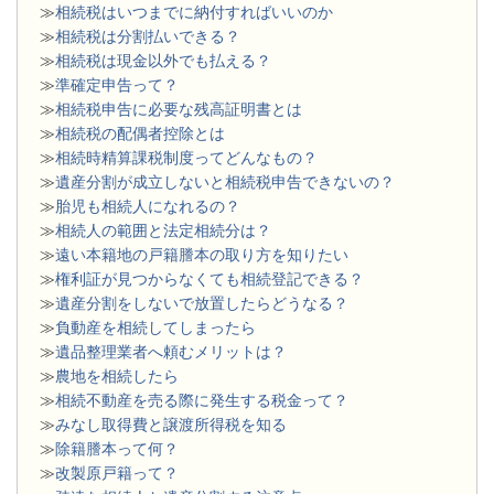
≫
相続税はいつまでに納付すればいいのか
≫
相続税は分割払いできる？
≫
相続税は現金以外でも払える？
≫
準確定申告って？
≫
相続税申告に必要な残高証明書とは
≫
相続税の配偶者控除とは
≫
相続時精算課税制度ってどんなもの？
≫
遺産分割が成立しないと相続税申告できないの？
≫
胎児も相続人になれるの？
≫
相続人の範囲と法定相続分は？
≫
遠い本籍地の戸籍謄本の取り方を知りたい
≫
権利証が見つからなくても相続登記できる？
≫
遺産分割をしないで放置したらどうなる？
≫
負動産を相続してしまったら
≫
遺品整理業者へ頼むメリットは？
≫
農地を相続したら
≫
相続不動産を売る際に発生する税金って？
≫
みなし取得費と譲渡所得税を知る
≫
除籍謄本って何？
≫
改製原戸籍って？