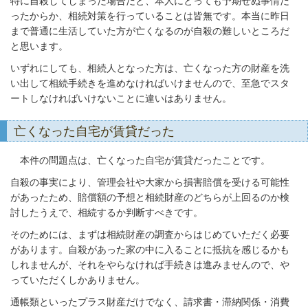
特に自殺してしまった場合だと、本人にとっても予期せぬ事情だ
ったからか、相続対策を行っていることは皆無です。本当に昨日
まで普通に生活していた方が亡くなるのが自殺の難しいところだ
と思います。
いずれにしても、相続人となった方は、亡くなった方の財産を洗
い出して相続手続きを進めなければいけませんので、至急でスタ
ートしなければいけないことに違いはありません。
亡くなった自宅が賃貸だった
本件の問題点は、亡くなった自宅が賃貸だったことです。
自殺の事実により、管理会社や大家から損害賠償を受ける可能性
があったため、賠償額の予想と相続財産のどちらが上回るのか検
討したうえで、相続するか判断すべきです。
そのためには、まずは相続財産の調査からはじめていただく必要
があります。自殺があった家の中に入ることに抵抗を感じるかも
しれませんが、それをやらなければ手続きは進みませんので、や
っていただくしかありません。
通帳類といったプラス財産だけでなく、請求書・滞納関係・消費