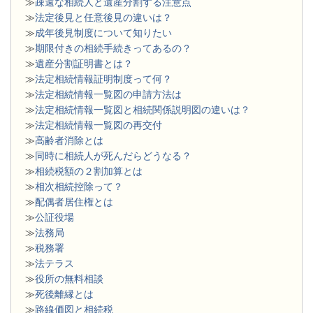
≫
疎遠な相続人と遺産分割する注意点
≫
法定後見と任意後見の違いは？
≫
成年後見制度について知りたい
≫
期限付きの相続手続きってあるの？
≫
遺産分割証明書とは？
≫
法定相続情報証明制度って何？
≫
法定相続情報一覧図の申請方法は
≫
法定相続情報一覧図と相続関係説明図の違いは？
≫
法定相続情報一覧図の再交付
≫
高齢者消除とは
≫
同時に相続人が死んだらどうなる？
≫
相続税額の２割加算とは
≫
相次相続控除って？
≫
配偶者居住権とは
≫
公証役場
≫
法務局
≫
税務署
≫
法テラス
≫
役所の無料相談
≫
死後離縁とは
≫
路線価図と相続税