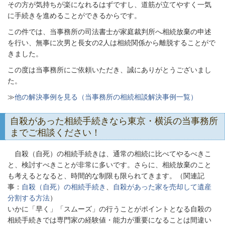
その方が気持ちが楽になれるはずですし、道筋が立てやすく一気
に手続きを進めることができるからです。
この件では、当事務所の司法書士が家庭裁判所へ相続放棄の申述
を行い、無事に次男と長女の2人は相続関係から離脱することがで
きました。
この度は当事務所にご依頼いただき、誠にありがとうございまし
た。
≫
他の解決事例を見る（当事務所の相続相談解決事例一覧）
自殺があった相続手続きなら東京・横浜の当事務所
までご相談ください！
自殺（自死）の相続手続きは、通常の相続に比べてやるべきこ
と、検討すべきことが非常に多いです。さらに、相続放棄のこと
も考えるとなると、時間的な制限も限られてきます。（関連記
事：
自殺（自死）の相続手続き
、
自殺があった家を売却して遺産
分割する方法
）
いかに「早く」「スムーズ」の行うことがポイントとなる自殺の
相続手続きでは専門家の経験値・能力が重要になることは間違い