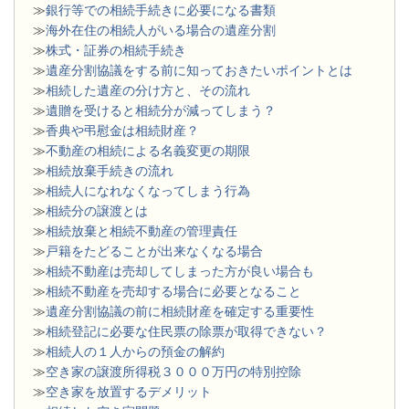
≫
銀行等での相続手続きに必要になる書類
​≫
海外在住の相続人がいる場合の遺産分割
≫
株式・証券の相続手続き
≫
遺産分割協議をする前に知っておきたいポイントとは
≫
相続した遺産の分け方と、その流れ
≫
遺贈を受けると相続分が減ってしまう？
≫
香典や弔慰金は相続財産？
≫
不動産の相続による名義変更の期限
≫
相続放棄手続きの流れ
≫
相続人になれなくなってしまう行為
≫
相続分の譲渡とは
​≫
相続放棄と相続不動産の管理責任
≫
戸籍をたどることが出来なくなる場合
≫
相続不動産は売却してしまった方が良い場合も
≫
相続不動産を売却する場合に必要となること
≫
遺産分割協議の前に相続財産を確定する重要性
≫
相続登記に必要な住民票の除票が取得できない？
≫
相続人の１人からの預金の解約
≫
空き家の譲渡所得税３０００万円の特別控除
≫
空き家を放置するデメリット