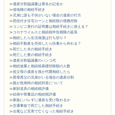
≫
遺産分割協議書は署名か記名か
≫
借地権の相続手続き
≫
兄弟に誰も子供がいない場合の遺産の行方
≫
団信付き住宅ローンと相続税の債務控除
≫
コンビニ発行の証明書は相続手続きに使える？
≫
コロナウイルスと相続税申告期限の延長
≫
相続したら生活保護は打ち切り？
≫
相続不動産を売却したら扶養から外れる？
≫
死亡した夫の相続手続き
≫
死亡した妻の相続手続き
≫
遺産分割協議書のハンコ代
≫
相続放棄と相続税基礎控除額の人数
≫
祖父母の遺産を孫が代襲相続したら
≫
異母異父の兄弟がいる場合の遺産分割
≫
親が危篤時の相続対策について
≫
家財道具の相続税評価
≫
絵画や骨董品の相続税評価
≫
家族にバレずに遺産を受け取れるか
≫
交通事故で死亡した相続手続き
≫
台風など災害で亡くなった相続手続き