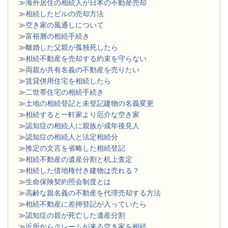
≫
海外居住の相続人が日本の不動産売却
≫
相続したビルの売却方法
≫
空き家の風通しについて
≫
富裕層の相続手続き
≫
離婚した父親が孤独死したら
≫
相続不動産を売却する約束を守らない
≫
両親が共有名義の不動産を売りたい
≫
賃貸併用住宅を相続したら
≫
二世帯住宅の相続手続き
≫
土地の相続登記と未登記建物の名義変更
≫
相続すると一軒家より厄介な空き家
≫
認知症の相続人に親族が成年後見人
≫
認知症の相続人と法定相続分
≫
推定の文言を省略した相続登記
≫
相続不動産の遺産分割と机上査定
≫
相続した借地権付き建物は売れる？
≫
生命保険契約照会制度とは
≫
高齢な親名義の不動産を代理売却する方法
≫
相続不動産に差押登記が入っていたら
≫
認知症の親が死亡した遺産分割
≫
近所からクレームが来る空き家を相続