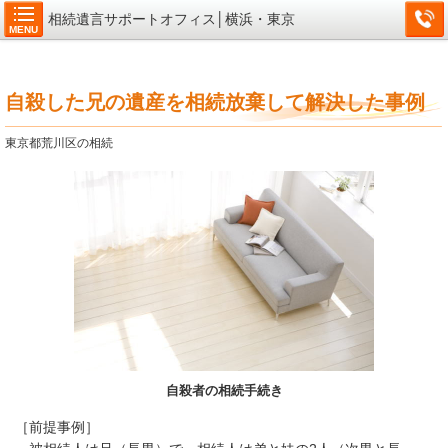
相続遺言サポートオフィス│横浜・東京
MENU
自殺した兄の遺産を相続放棄して解決した事例
東京都荒川区の相続
自殺者の相続手続き
［前提事例］