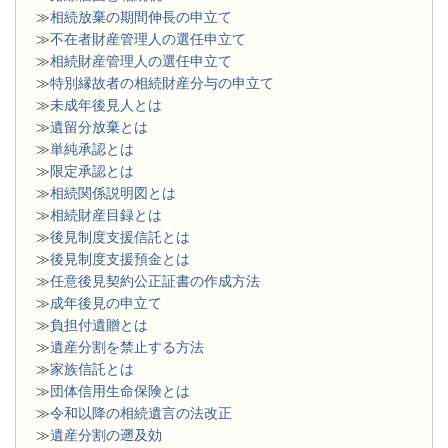
≫
相続放棄の期間伸長の申立て
≫
不在者財産管理人の選任申立て
≫
相続財産管理人の選任申立て
≫
特別縁故者の相続財産分与の申立て
≫
未成年後見人とは
≫
遺留分放棄とは
≫
単純承認とは
≫
限定承認とは
≫
相続関係説明図とは
≫
相続財産目録とは
≫
後見制度支援信託とは
≫
後見制度支援預金とは
≫
任意後見契約公正証書の作成方法
≫
成年後見の申立て
≫
負担付遺贈とは
≫
遺産分割を禁止する方法
≫
家族信託とは
≫
団体信用生命保険とは
≫
令和以降の相続遺言の法改正
≫
遺産分割の遡及効