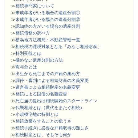
≫
相続専門家について
≫
未成年者がいる場合の遺産分割①
≫
未成年者がいる場合の遺産分割②
≫
認知症の方がいる場合の遺産分割
≫
相続債務の調べ方
≫
横浜地方法務局・不動産管轄一覧
≫
相続税の課税対象となる「みなし相続財産」
≫
特別受益とは
≫
揉めない遺産分割の方法
≫
寄与分とは
≫
出生から死亡までの戸籍の集め方
≫
調停・審判による相続財産の名義変更
≫
遺言書による相続財産の名義変更
≫
相続による国債の名義変更
≫
死亡届の提出は相続開始のスタートライン
≫
代襲相続とは（世代をまたぐ相続）
≫
小規模宅地の特例とは
≫
相続放棄をすることの危うさ
≫
相続手続きに必要な戸籍取得の難しさ
≫
相続財産とは、そもそも何か