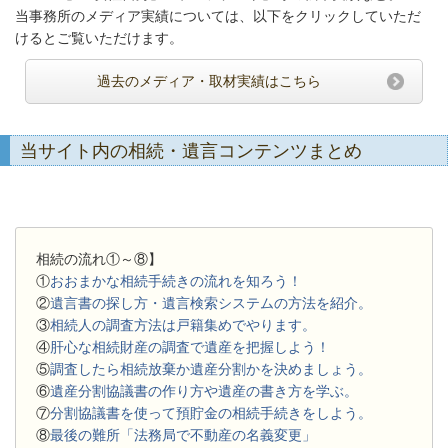
当事務所のメディア実績については、以下をクリックしていただ
けるとご覧いただけます。
過去のメディア・取材実績はこちら
当サイト内の相続・遺言コンテンツまとめ
相続の流れ①～⑧】
①
おおまかな相続手続きの流れを知ろう！
②
遺言書の探し方・遺言検索システムの方法を紹介。
③
相続人の調査方法は戸籍集めでやります。
④
肝心な相続財産の調査で遺産を把握しよう！
⑤
調査したら相続放棄か遺産分割かを決めましょう。
⑥
遺産分割協議書の作り方や遺産の書き方を学ぶ。
⑦
分割協議書を使って預貯金の相続手続きをしよう。
⑧
最後の難所「法務局で不動産の名義変更」