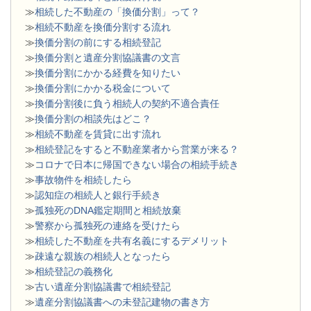
≫
相続した不動産の「換価分割」って？
≫
相続不動産を換価分割する流れ
≫
換価分割の前にする相続登記
≫
換価分割と遺産分割協議書の文言
≫
換価分割にかかる経費を知りたい
≫
換価分割にかかる税金について
≫
換価分割後に負う相続人の契約不適合責任
≫
換価分割の相談先はどこ？
≫
相続不動産を賃貸に出す流れ
≫
相続登記をすると不動産業者から営業が来る？
≫
コロナで日本に帰国できない場合の相続手続き
≫
事故物件を相続したら
≫
認知症の相続人と銀行手続き
≫
孤独死のDNA鑑定期間と相続放棄
≫
警察から孤独死の連絡を受けたら
≫
相続した不動産を共有名義にするデメリット
≫
疎遠な親族の相続人となったら
≫
相続登記の義務化
≫
古い遺産分割協議書で相続登記
≫
遺産分割協議書への未登記建物の書き方