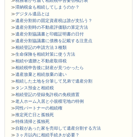
≫
税務署から届く相続税申告要否検討表
≫
滞納税金も相続してしまうのか？
≫
デジタル遺品とは
≫
遺産分割前の固定資産税は誰が支払う？
≫
遺産分割時の不動産評価額の算定方法
≫
遺産分割協議書と印鑑証明書の日付
≫
遺産分割協議書に債務を記載する注意点
≫
相続登記の申請方法３種類
≫
生命保険を相続対策に使う方法
≫
相続や遺贈と不動産取得税
≫
相続税申告後に財産が見つかったら
≫
遺産放棄と相続放棄の違い
≫
相続した土地を分筆して兄弟で遺産分割
≫
タンス預金と相続税
≫
相続登記の登録免許税の免税措置
≫
老人ホーム入居と小規模宅地の特例
≫
同性パートナーの相続権
≫
推定死亡日と孤独死
≫
特殊清掃と孤独死
≫
自殺があった家を売却して遺産分割する方法
≫
３ヶ月以内に相続手続きが必要？