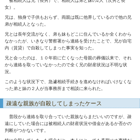
被相続人は兄（長男）で、相続人は弟と妹の2人（次男と長
女）。
兄は、独身で子供もおらず、両親は既に他界しているので他の兄
弟が相続人となった。
兄とは長年交流がなく、弟も妹もどこに住んでいるか全くわから
なかったが、いきなり警察署から連絡を受けたことで、兄が自宅
内（賃貸）で自殺してしまった事実を知った。
兄と会ったのは、１０年前に亡くなった母親の葬儀以来で、それ
から連絡を取っていなかったので全く兄の財産状況は不明な状
況。
このような状況下で、急遽相続手続きを進めなければいけなくな
った弟と妹の２人が当事務所まで相談に来られた。
疎遠な親族が自殺してしまったケース
普段から連絡を取り合っていた親族ならまだいいのですが、疎
遠にしていた場合には被相続人の財産状況や借金があるか否かの
判断がつかないです。