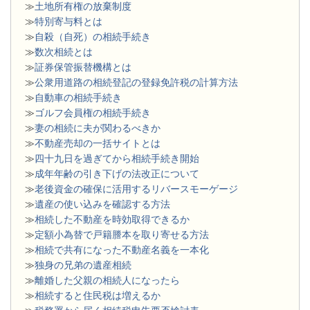
≫
土地所有権の放棄制度
≫
特別寄与料とは
≫
自殺（自死）の相続手続き
≫
数次相続とは
≫
証券保管振替機構とは
≫
公衆用道路の相続登記の登録免許税の計算方法
≫
自動車の相続手続き
≫
ゴルフ会員権の相続手続き
≫
妻の相続に夫が関わるべきか
≫
不動産売却の一括サイトとは
≫
四十九日を過ぎてから相続手続き開始
≫
成年年齢の引き下げの法改正について
≫
老後資金の確保に活用するリバースモーゲージ
≫
遺産の使い込みを確認する方法
≫
相続した不動産を時効取得できるか
≫
定額小為替で戸籍謄本を取り寄せる方法
≫
相続で共有になった不動産名義を一本化
≫
独身の兄弟の遺産相続
≫
離婚した父親の相続人になったら
≫
相続すると住民税は増えるか