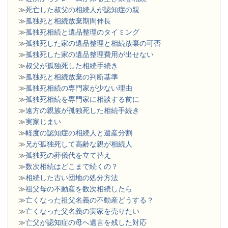
≫
死亡した叔父の相続人が認知症の親
≫
孤独死と相続放棄期間伸長
≫
孤独死相続と遺品整理のタイミング
≫
孤独死した家の遺品整理と相続放棄の可否
≫
孤独死した家の遺品整理費用が出せない
≫
叔父が孤独死した相続手続き
≫
孤独死と相続放棄の判断基準
≫
孤独死相続の専門家が少ない理由
≫
孤独死相続を専門家に相談する前に
≫
遠方の親族が孤独死した相続手続き
≫
実家じまい
≫
軽度の認知症の相続人と遺産分割
≫
兄が孤独死して高齢な親が相続人
≫
孤独死の葬儀代を立て替え
≫
数次相続はどこまで続くの？
≫
相続した古い団地の処分方法
≫
祖父母の不動産を数次相続したら
≫
亡くなった祖父名義の不動産どうする？
≫
亡くなった父名義の実家を売りたい
≫
亡父が認知症の母へ遺言を残した対応