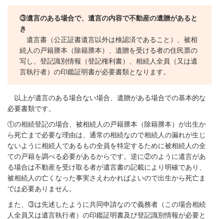
③遺言
のある場合で、遺言の内容で不動産の遺贈があると
き
遺言書（公正証書遺言以外は検認済であること）、被相
続人の戸籍謄本（除籍謄本）、遺贈を受ける者の住民票の
写し、登記識別情報（登記権利書）、相続人全員（又は遺
言執行者）の印鑑証明書が必要書類となります。
以上が遺言のある場合ない場合、遺贈がある場合での基本的な
必要書類です。
①の相続登記の場合、被相続人の戸籍謄本（除籍謄本）が出生か
ら死亡まで必要な理由は、通常の相続なので相続人の漏れが生じ
ないように相続人であるもの全員を特定するために被相続人の全
ての戸籍を調べる必要があるからです。逆に②のように遺言があ
る場合は不動産を受け取る者が遺言書の記載により明確であり、
被相続人の亡くなった事実さえわかればよいので出生から死亡ま
では必要ありません。
また、③は先述したように共同申請なので義務者（この場合相続
人全員又は遺言執行者）の印鑑証明書及び登記識別情報が必要と