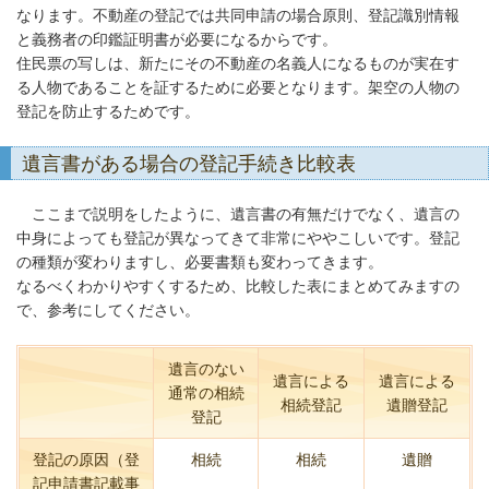
なります。不動産の登記では共同申請の場合原則、登記識別情報
と義務者の印鑑証明書が必要になるからです。
住民票の写しは、新たにその不動産の名義人になるものが実在す
る人物であることを証するために必要となります。架空の人物の
登記を防止するためです。
遺言書がある場合の登記手続き比較表
ここまで説明をしたように、遺言書の有無だけでなく、遺言の
中身によっても登記が異なってきて非常にややこしいです。登記
の種類が変わりますし、必要書類も変わってきます。
なるべくわかりやすくするため、比較した表にまとめてみますの
で、参考にしてください。
遺言のない
遺言による
遺言による
通常の相続
相続登記
遺贈登記
登記
登記の原因（登
相続
相続
遺贈
記申請書記載事