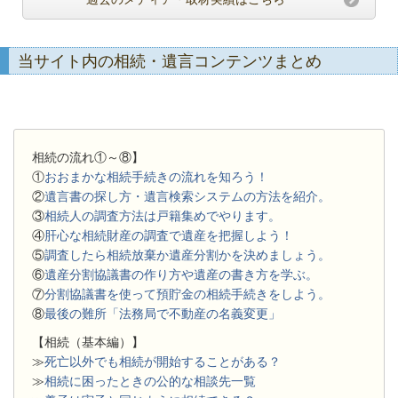
当サイト内の相続・遺言コンテンツまとめ
相続の流れ①～⑧】
①
おおまかな相続手続きの流れを知ろう！
②
遺言書の探し方・遺言検索システムの方法を紹介。
③
相続人の調査方法は戸籍集めでやります。
④
肝心な相続財産の調査で遺産を把握しよう！
⑤
調査したら相続放棄か遺産分割かを決めましょう。
⑥
遺産分割協議書の作り方や遺産の書き方を学ぶ。
⑦
分割協議書を使って預貯金の相続手続きをしよう。
⑧
最後の難所「法務局で不動産の名義変更」
【相続（基本編）】
≫
死亡以外でも相続が開始することがある？
≫
相続に困ったときの公的な相談先一覧