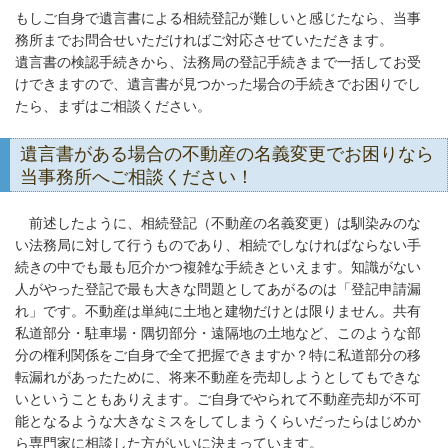
もしご自身で遺言書による相続登記が難しいと感じたなら、当事
務所までお問合せいただければご対応させていただきます。
遺言書の検認手続きから、法務局の登記手続きまで一括してお受
けできますので、遺言書が見つかった場合の手続きでお困りでし
たら、まずはご相談ください。
遺言書がある場合の不動産の名義変更でお困りなら
当事務所へご相談ください！
前述したように、相続登記（不動産の名義変更）は馴染みのな
い法務局に対して行うものであり、相続でしなければならない手
続きの中でも最も厄介かつ複雑な手続きといえます。知識がない
人がやった登記で最も大きな問題としてあがるのは「登記申請漏
れ」です。不動産は単純に土地と建物だけとは限りません。共有
私道部分・駐車場・隅切部分・遠隔地の土地など、このような部
分の権利関係をご自身で全て把握できますか？特に私道部分の移
転漏れがあったために、将来不動産を売却しようとしてもできな
いということもありえます。ご自身でやられて不動産売却が不可
能となるような大きなミスをしてしまうくらいだったらはじめか
ら専門家に相談した方がいいに決まっています。