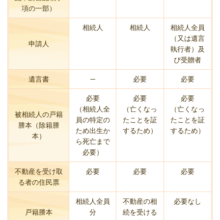
項の一部）
相続人
相続人
相続人全員
（又は遺言
申請人
執行者）及
び受贈者
遺言書
─
必要
必要
必要
必要
必要
（相続人全
（亡くなっ
（亡くなっ
被相続人の戸籍
員の特定の
たことを証
たことを証
謄本（除籍謄
ため出生か
するため）
するため）
本）
ら死亡まで
必要）
不動産を受け取
必要
必要
必要
る者の住民票
相続人全員
不動産の相
必要なし
戸籍謄本
分
続を受ける