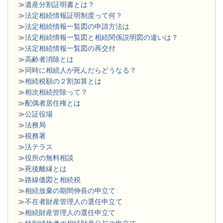
≫
遺産分割証明書とは？
≫
法定相続情報証明制度って何？
≫
法定相続情報一覧図の申請方法は
≫
法定相続情報一覧図と相続関係説明図の違いは？
≫
法定相続情報一覧図の再交付
≫
高齢者消除とは
≫
同時に相続人が死んだらどうなる？
≫
相続税額の２割加算とは
≫
相次相続控除って？
≫
配偶者居住権とは
≫
公証役場
≫
法務局
≫
税務署
≫
法テラス
≫
役所の無料相談
≫
死後離縁とは
≫
路線価図と相続税
≫
相続放棄の期間伸長の申立て
≫
不在者財産管理人の選任申立て
≫
相続財産管理人の選任申立て