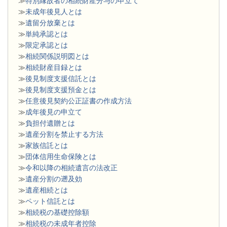
≫
特別縁故者の相続財産分与の申立て
≫
未成年後見人とは
≫
遺留分放棄とは
≫
単純承認とは
≫
限定承認とは
≫
相続関係説明図とは
≫
相続財産目録とは
≫
後見制度支援信託とは
≫
後見制度支援預金とは
≫
任意後見契約公正証書の作成方法
≫
成年後見の申立て
≫
負担付遺贈とは
≫
遺産分割を禁止する方法
≫
家族信託とは
≫
団体信用生命保険とは
≫
令和以降の相続遺言の法改正
≫
遺産分割の遡及効
≫
遺産相続とは
≫
ペット信託とは
≫
相続税の基礎控除額
≫
相続税の未成年者控除