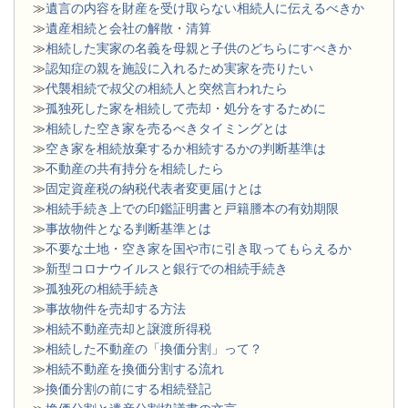
≫
遺言の内容を財産を受け取らない相続人に伝えるべきか
≫
遺産相続と会社の解散・清算
≫
相続した実家の名義を母親と子供のどちらにすべきか
≫
認知症の親を施設に入れるため実家を売りたい
≫
代襲相続で叔父の相続人と突然言われたら
≫
孤独死した家を相続して売却・処分をするために
≫
相続した空き家を売るべきタイミングとは
≫
空き家を相続放棄するか相続するかの判断基準は
≫
不動産の共有持分を相続したら
≫
固定資産税の納税代表者変更届けとは
≫
相続手続き上での印鑑証明書と戸籍謄本の有効期限
≫
事故物件となる判断基準とは
≫
不要な土地・空き家を国や市に引き取ってもらえるか
≫
新型コロナウイルスと銀行での相続手続き
≫
孤独死の相続手続き
≫
事故物件を売却する方法
≫
相続不動産売却と譲渡所得税
≫
相続した不動産の「換価分割」って？
≫
相続不動産を換価分割する流れ
≫
換価分割の前にする相続登記