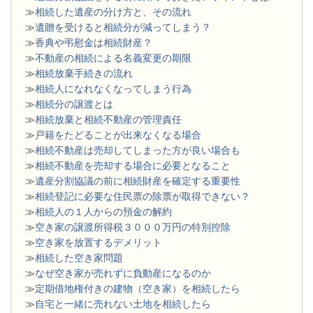
≫
相続した遺産の分け方と、その流れ
≫
遺贈を受けると相続分が減ってしまう？
≫
香典や弔慰金は相続財産？
≫
不動産の相続による名義変更の期限
≫
相続放棄手続きの流れ
≫
相続人になれなくなってしまう行為
≫
相続分の譲渡とは
​≫
相続放棄と相続不動産の管理責任
≫
戸籍をたどることが出来なくなる場合
≫
相続不動産は売却してしまった方が良い場合も
≫
相続不動産を売却する場合に必要となること
≫
遺産分割協議の前に相続財産を確定する重要性
≫
相続登記に必要な住民票の除票が取得できない？
≫
相続人の１人からの預金の解約
≫
空き家の譲渡所得税３０００万円の特別控除
≫
空き家を放置するデメリット
≫
相続した空き家問題
​≫
なぜ空き家が売れずに負動産になるのか
≫
定期借地権付きの建物（空き家）を相続したら
≫
自宅と一緒に売れない土地を相続したら