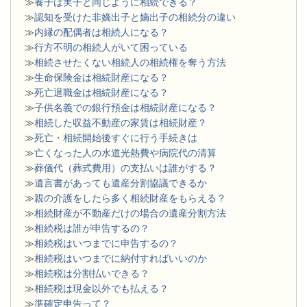
≫
養子は実子と同じように相続できる？
≫
認知を受けた非嫡出子と嫡出子の相続分の違い
≫
内縁の配偶者は相続人になる？
≫
行方不明の相続人がいて困っている
≫
相続させたくない相続人の相続権を奪う方法
≫
生命保険金は相続財産になる？
≫
死亡退職金は相続財産になる？
≫
子供名義での銀行預金は相続財産になる？
≫
相続した収益不動産の家賃は相続財産？
≫
死亡・相続開始後すぐに行う手続きは
≫
亡くなった人の水道光熱費や病院代の清算
≫
葬儀代（葬式費用）の支払いは誰がする？
≫
遺言書があっても遺産分割協議できるか
≫
親の介護をしたら多く相続財産をもらえる？
≫
相続財産が不動産だけの場合の遺産分割方法
≫
相続税は誰が申告するの？
≫
相続税はいつまでに申告するの？
≫
相続税はいつまでに納付すればいいのか
≫
相続税は分割払いできる？
≫
相続税は現金以外でも払える？
≫
準確定申告って？