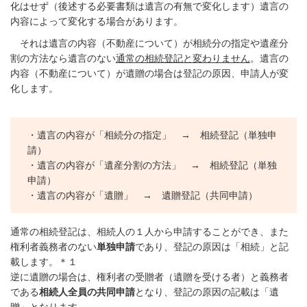
化はせず（後述する必要書類は遺言の有無で変化します）遺言の
内容によって変化する場合があります。
それは遺言の内容（不動産について）が相続分の指定や遺産分
割の方法なら遺言のない
通常の相続登記と変わりません
。遺言の
内容（不動産について）が遺贈の場合は登記の原因、申請人が変
化します。
・遺言の内容が「相続分の指定」 → 相続登記（単独申
請）
・遺言の内容が「遺産分割の方法」 → 相続登記（単独
申請）
・遺言の内容が「遺贈」 → 遺贈登記（共同申請）
通常の相続登記は、相続人の１人から申請することができ、また
権利者義務者のない
単独申請
であり、登記の原因は「相続」と記
載します。＊１
逆に遺贈の場合は、権利者の受贈者（遺贈を受ける者）と義務者
である
相続人全員の共同申請
となり、登記の原因の記載は「遺