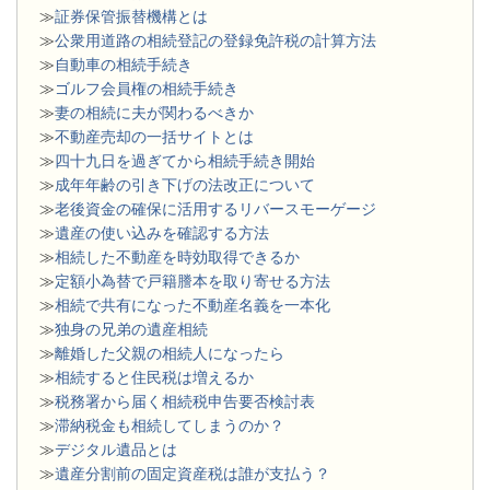
≫
証券保管振替機構とは
≫
公衆用道路の相続登記の登録免許税の計算方法
≫
自動車の相続手続き
≫
ゴルフ会員権の相続手続き
≫
妻の相続に夫が関わるべきか
≫
不動産売却の一括サイトとは
≫
四十九日を過ぎてから相続手続き開始
≫
成年年齢の引き下げの法改正について
≫
老後資金の確保に活用するリバースモーゲージ
≫
遺産の使い込みを確認する方法
≫
相続した不動産を時効取得できるか
≫
定額小為替で戸籍謄本を取り寄せる方法
≫
相続で共有になった不動産名義を一本化
≫
独身の兄弟の遺産相続
≫
離婚した父親の相続人になったら
≫
相続すると住民税は増えるか
≫
税務署から届く相続税申告要否検討表
≫
滞納税金も相続してしまうのか？
≫
デジタル遺品とは
≫
遺産分割前の固定資産税は誰が支払う？