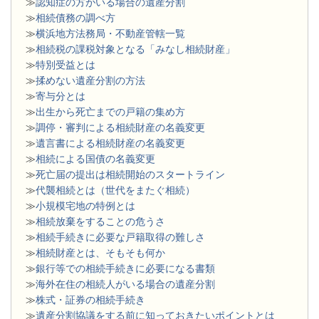
≫
認知症の方がいる場合の遺産分割
≫
相続債務の調べ方
≫
横浜地方法務局・不動産管轄一覧
≫
相続税の課税対象となる「みなし相続財産」
≫
特別受益とは
≫
揉めない遺産分割の方法
≫
寄与分とは
≫
出生から死亡までの戸籍の集め方
≫
調停・審判による相続財産の名義変更
≫
遺言書による相続財産の名義変更
≫
相続による国債の名義変更
≫
死亡届の提出は相続開始のスタートライン
≫
代襲相続とは（世代をまたぐ相続）
≫
小規模宅地の特例とは
≫
相続放棄をすることの危うさ
≫
相続手続きに必要な戸籍取得の難しさ
≫
相続財産とは、そもそも何か
≫
銀行等での相続手続きに必要になる書類
​≫
海外在住の相続人がいる場合の遺産分割
≫
株式・証券の相続手続き
≫
遺産分割協議をする前に知っておきたいポイントとは