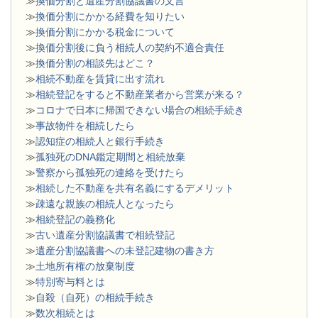
≫
換価分割と遺産分割協議書の文言
≫
換価分割にかかる経費を知りたい
≫
換価分割にかかる税金について
≫
換価分割後に負う相続人の契約不適合責任
≫
換価分割の相談先はどこ？
≫
相続不動産を賃貸に出す流れ
≫
相続登記をすると不動産業者から営業が来る？
≫
コロナで日本に帰国できない場合の相続手続き
≫
事故物件を相続したら
≫
認知症の相続人と銀行手続き
≫
孤独死のDNA鑑定期間と相続放棄
≫
警察から孤独死の連絡を受けたら
≫
相続した不動産を共有名義にするデメリット
≫
疎遠な親族の相続人となったら
≫
相続登記の義務化
≫
古い遺産分割協議書で相続登記
≫
遺産分割協議書への未登記建物の書き方
≫
土地所有権の放棄制度
≫
特別寄与料とは
≫
自殺（自死）の相続手続き
≫
数次相続とは