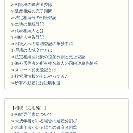
≫
相続税の障害者控除
≫
遺産相続の完了期間
≫
法定相続分の相続登記
≫
土地の相続登記
≫
代表相続人とは
≫
相続人申告登記
≫
相続人への遺贈登記の単独申請
≫
戸籍の広域交付とは
≫
法定相続登記後の遺産分割と更正登記
≫
海外居住者の所有権名義人の国内連絡先情報
≫
スマート変更登記とは
≫
検索用情報の申出やってみた
≫
所有不動産記録証明制度
【相続（応用編）】
≫
相続専門家について
≫
未成年者がいる場合の遺産分割①
≫
未成年者がいる場合の遺産分割②