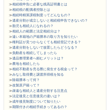
≫
相続税申告に必要な残高証明書とは
≫
相続税の配偶者控除とは
≫
相続時精算課税制度ってどんなもの？
≫
遺産分割が成立しないと相続税申告できないの？
≫
胎児も相続人になれるの？
≫
相続人の範囲と法定相続分は？
≫
遠い本籍地の戸籍謄本の取り方を知りたい
≫
権利証が見つからなくても相続登記できる？
≫
遺産分割をしないで放置したらどうなる？
≫
負動産を相続してしまったら
≫
遺品整理業者へ頼むメリットは？
≫
農地を相続したら
≫
相続不動産を売る際に発生する税金って？
≫
みなし取得費と譲渡所得税を知る
≫
除籍謄本って何？
≫
改製原戸籍って？
≫
疎遠な相続人と遺産分割する注意点
≫
法定後見と任意後見の違いは？
≫
成年後見制度について知りたい
≫
期限付きの相続手続きってあるの？