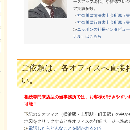
ーズアップ現代」や雑誌プレジ
ア実績多数。
・
神奈川県司法書士会所属（登
・
神奈川県行政書士会所属（登
≫
ニッポンの社長インタビュー
ナル」はこちら
ご依頼は、各オフィスへ直接
い。
相続専門来店型の当事務所では、お客様が行きやすい
可能！
下
記の３オフィス（
横浜駅・上野駅・町田駅）の中か
地図をクリックすると各オフィスの詳細ページへ進め
≫
電話したらどんなことを聞かれるの？