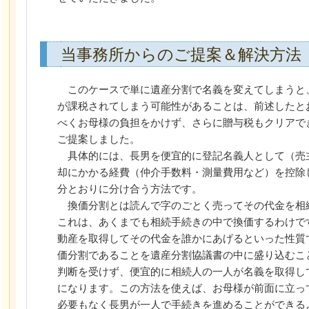
当事務所からのご提案＆解決方法
このケースで単に遺産分割で名義を変えてしまうと
が課税されてしまう可能性があることは、前述したと
べくお母様の負担をかけず、さらに贈与税もクリアで
ご提案しました。
具体的には、長男を便宜的に登記名義人として（売
却にかかる経費（仲介手数料・測量費用など）を控除
分とおりに分け合う方法です。
換価分割とは読んで字のごとく売ってその代金を相
これは、あくまでも相続手続きの中で換価するわけで
動産を取得してその代金を誰かにあげるといった性質
価分割であることを遺産分割協議書の中に盛り込むこ
判断を受けず、便宜的に相続人の一人が名義を取得し
になります。この方法を使えば、お母様が前面に立っ
必要もなく長男が一人で手続きを進めることができる