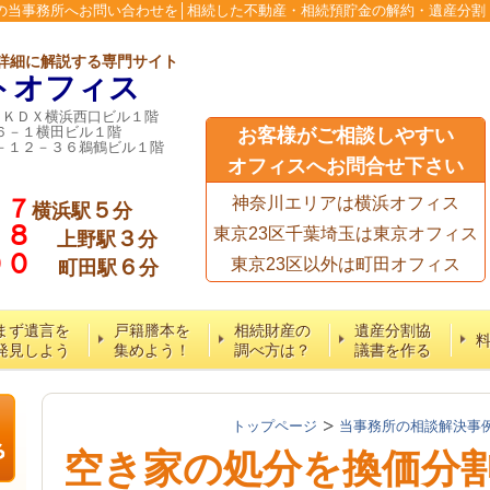
の当事務所へお問い合わせを│相続した不動産・相続預貯金の解約・遺産分割
詳細に解説する専門サイト
トオフィス
６ＫＤＸ横浜西口ビル１階
６－１横田ビル１階
お客様がご相談しやすい
－１２－３６鵜鶴ビル１階
オフィスへお問合せ下さい
７７
神奈川エリアは横浜オフィス
５
横浜駅
分
５８
東京23区千葉埼玉は東京オフィス
３
上野駅
分
６００
６
東京23区以外は町田オフィス
町田駅
分
まず遺言を
戸籍謄本を
相続財産の
遺産分割協
発見しよう
集めよう！
調べ方は？
議書を作る
トップページ
当事務所の相談解決事
空き家の処分を換価分