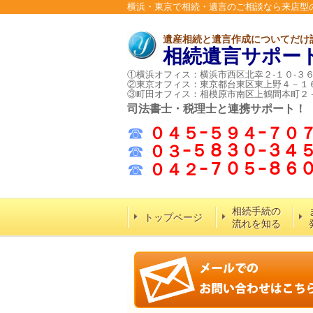
横浜・東京で相続・遺言のご相談なら来店型
遺産相続と遺言作成についてだけ
相続遺言サポー
①横浜オフィス：横浜市西区北幸２-１０-３
②東京オフィス：東京都台東区東上野４－１
③町田オフィス：相模原市南区上鶴間本町２
司法書士・税理士と連携サポート！
☎
０４５ｰ５９４ｰ７０
☎
０３ｰ５８３０ｰ３４
☎
０４２ｰ７０５ｰ８
相続手続の
トップページ
流れを知る