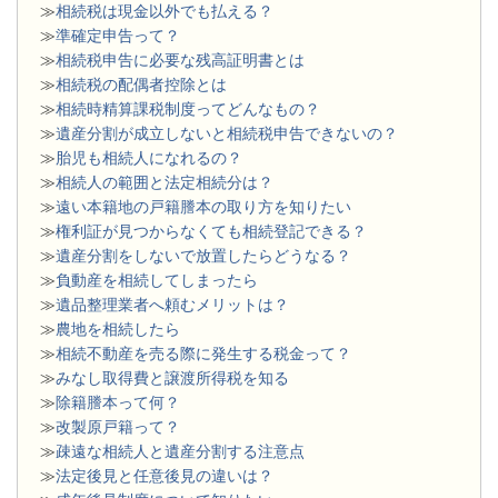
≫
相続税は現金以外でも払える？
≫
準確定申告って？
≫
相続税申告に必要な残高証明書とは
≫
相続税の配偶者控除とは
≫
相続時精算課税制度ってどんなもの？
≫
遺産分割が成立しないと相続税申告できないの？
≫
胎児も相続人になれるの？
≫
相続人の範囲と法定相続分は？
≫
遠い本籍地の戸籍謄本の取り方を知りたい
≫
権利証が見つからなくても相続登記できる？
≫
遺産分割をしないで放置したらどうなる？
≫
負動産を相続してしまったら
≫
遺品整理業者へ頼むメリットは？
≫
農地を相続したら
≫
相続不動産を売る際に発生する税金って？
≫
みなし取得費と譲渡所得税を知る
≫
除籍謄本って何？
≫
改製原戸籍って？
≫
疎遠な相続人と遺産分割する注意点
≫
法定後見と任意後見の違いは？