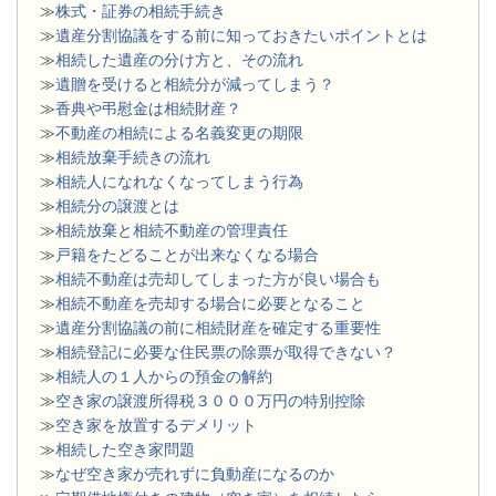
≫
株式・証券の相続手続き
≫
遺産分割協議をする前に知っておきたいポイントとは
≫
相続した遺産の分け方と、その流れ
≫
遺贈を受けると相続分が減ってしまう？
≫
香典や弔慰金は相続財産？
≫
不動産の相続による名義変更の期限
≫
相続放棄手続きの流れ
≫
相続人になれなくなってしまう行為
≫
相続分の譲渡とは
​≫
相続放棄と相続不動産の管理責任
≫
戸籍をたどることが出来なくなる場合
≫
相続不動産は売却してしまった方が良い場合も
≫
相続不動産を売却する場合に必要となること
≫
遺産分割協議の前に相続財産を確定する重要性
≫
相続登記に必要な住民票の除票が取得できない？
≫
相続人の１人からの預金の解約
≫
空き家の譲渡所得税３０００万円の特別控除
≫
空き家を放置するデメリット
≫
相続した空き家問題
​≫
なぜ空き家が売れずに負動産になるのか