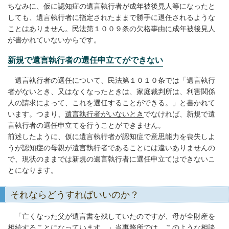
ちなみに、仮に認知症の遺言執行者が成年被後見人等になったと
しても、遺言執行者に指定されたままで勝手に退任されるような
ことはありません。民法第１００９条の欠格事由に成年被後見人
が書かれていないからです。
新規で遺言執行者の選任申立てができない
遺言執行者の選任について、民法第１０１０条では「遺言執行
者がないとき、又はなくなったときは、家庭裁判所は、利害関係
人の請求によって、これを選任することができる。」と書かれて
います。つまり、
遺言執行者がいないとき
でなければ、新規で遺
言執行者の選任申立てを行うことができません。
前述したように、仮に遺言執行者が認知症で意思能力を喪失しよ
うが認知症の母親が遺言執行者であることには違いありませんの
で、現状のままでは新規の遺言執行者に選任申立てはできないこ
とになります。
それならどうすればいいのか？
「亡くなった父が遺言書を残していたのですが、母が全財産を
相続することになっています。」当事務所では、このような相談