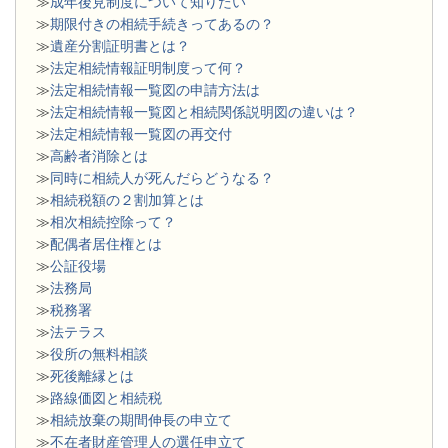
≫
成年後見制度について知りたい
≫
期限付きの相続手続きってあるの？
≫
遺産分割証明書とは？
≫
法定相続情報証明制度って何？
≫
法定相続情報一覧図の申請方法は
≫
法定相続情報一覧図と相続関係説明図の違いは？
≫
法定相続情報一覧図の再交付
≫
高齢者消除とは
≫
同時に相続人が死んだらどうなる？
≫
相続税額の２割加算とは
≫
相次相続控除って？
≫
配偶者居住権とは
≫
公証役場
≫
法務局
≫
税務署
≫
法テラス
≫
役所の無料相談
≫
死後離縁とは
≫
路線価図と相続税
≫
相続放棄の期間伸長の申立て
≫
不在者財産管理人の選任申立て