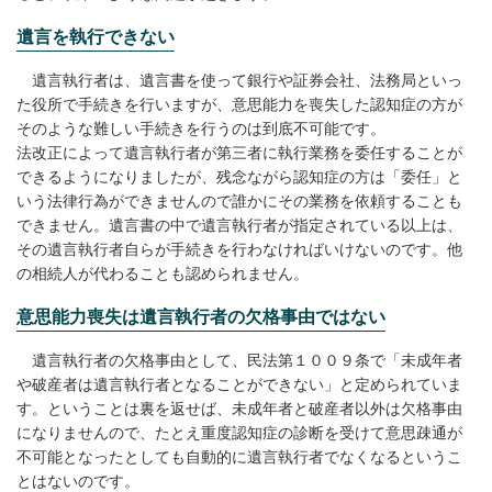
遺言を執行できない
遺言執行者は、遺言書を使って銀行や証券会社、法務局といっ
た役所で手続きを行いますが、意思能力を喪失した認知症の方が
そのような難しい手続きを行うのは到底不可能です。
法改正によって遺言執行者が第三者に執行業務を委任することが
できるようになりましたが、残念ながら認知症の方は「委任」と
いう法律行為ができませんので誰かにその業務を依頼することも
できません。遺言書の中で遺言執行者が指定されている以上は、
その遺言執行者自らが手続きを行わなければいけないのです。他
の相続人が代わることも認められません。
意思能力喪失は遺言執行者の欠格事由ではない
遺言執行者の欠格事由として、民法第１００９条で「未成年者
や破産者は遺言執行者となることができない」と定められていま
す。ということは裏を返せば、未成年者と破産者以外は欠格事由
になりませんので、たとえ重度認知症の診断を受けて意思疎通が
不可能となったとしても自動的に遺言執行者でなくなるというこ
とはないのです。