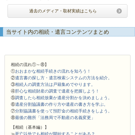
過去のメディア・取材実績はこちら
当サイト内の相続・遺言コンテンツまとめ
相続の流れ①～⑧】
①
おおまかな相続手続きの流れを知ろう！
②
遺言書の探し方・遺言検索システムの方法を紹介。
③
相続人の調査方法は戸籍集めでやります。
④
肝心な相続財産の調査で遺産を把握しよう！
⑤
調査したら相続放棄か遺産分割かを決めましょう。
⑥
遺産分割協議書の作り方や遺産の書き方を学ぶ。
⑦
分割協議書を使って預貯金の相続手続きをしよう。
⑧
最後の難所「法務局で不動産の名義変更」
【相続（基本編）】
≫
死亡以外でも相続が開始することがある？