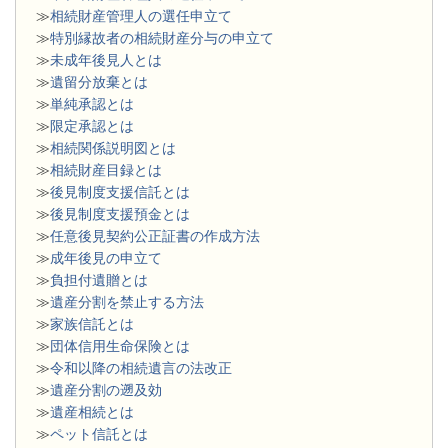
≫
相続財産管理人の選任申立て
≫
特別縁故者の相続財産分与の申立て
≫
未成年後見人とは
≫
遺留分放棄とは
≫
単純承認とは
≫
限定承認とは
≫
相続関係説明図とは
≫
相続財産目録とは
≫
後見制度支援信託とは
≫
後見制度支援預金とは
≫
任意後見契約公正証書の作成方法
≫
成年後見の申立て
≫
負担付遺贈とは
≫
遺産分割を禁止する方法
≫
家族信託とは
≫
団体信用生命保険とは
≫
令和以降の相続遺言の法改正
≫
遺産分割の遡及効
≫
遺産相続とは
≫
ペット信託とは