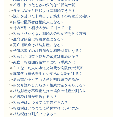
≫
相続に困ったときの公的な相談先一覧
≫
養子は実子と同じように相続できる？
≫
認知を受けた非嫡出子と嫡出子の相続分の違い
≫
内縁の配偶者は相続人になる？
≫
行方不明の相続人がいて困っている
≫
相続させたくない相続人の相続権を奪う方法
≫
生命保険金は相続財産になる？
≫
死亡退職金は相続財産になる？
≫
子供名義での銀行預金は相続財産になる？
≫
相続した収益不動産の家賃は相続財産？
≫
死亡・相続開始後すぐに行う手続きは
≫
亡くなった人の水道光熱費や病院代の清算
≫
葬儀代（葬式費用）の支払いは誰がする？
≫
遺言書があっても遺産分割協議できるか
≫
親の介護をしたら多く相続財産をもらえる？
≫
相続財産が不動産だけの場合の遺産分割方法
≫
相続税は誰が申告するの？
≫
相続税はいつまでに申告するの？
≫
相続税はいつまでに納付すればいいのか
≫
相続税は分割払いできる？