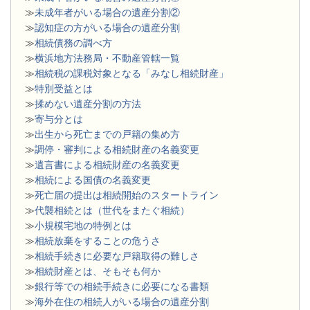
≫
未成年者がいる場合の遺産分割②
≫
認知症の方がいる場合の遺産分割
≫
相続債務の調べ方
≫
横浜地方法務局・不動産管轄一覧
≫
相続税の課税対象となる「みなし相続財産」
≫
特別受益とは
≫
揉めない遺産分割の方法
≫
寄与分とは
≫
出生から死亡までの戸籍の集め方
≫
調停・審判による相続財産の名義変更
≫
遺言書による相続財産の名義変更
≫
相続による国債の名義変更
≫
死亡届の提出は相続開始のスタートライン
≫
代襲相続とは（世代をまたぐ相続）
≫
小規模宅地の特例とは
≫
相続放棄をすることの危うさ
≫
相続手続きに必要な戸籍取得の難しさ
≫
相続財産とは、そもそも何か
≫
銀行等での相続手続きに必要になる書類
​≫
海外在住の相続人がいる場合の遺産分割