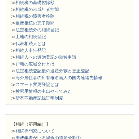
≫
相続税の基礎控除額
≫
相続税の未成年者控除
≫
相続税の障害者控除
≫
遺産相続の完了期間
≫
法定相続分の相続登記
≫
土地の相続登記
≫
代表相続人とは
≫
相続人申告登記
≫
相続人への遺贈登記の単独申請
≫
戸籍の広域交付とは
≫
法定相続登記後の遺産分割と更正登記
≫
海外居住者の所有権名義人の国内連絡先情報
≫
スマート変更登記とは
≫
検索用情報の申出やってみた
≫
所有不動産記録証明制度
【相続（応用編）】
≫
相続専門家について
≫
未成年者がいる場合の遺産分割①