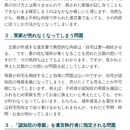
善の分け方とは限りませんので、残された家族が話し合うことも
できないまま確定しまうのはなかなか厳しいと感じます。当然な
がら、税務上不利な内容で作られた遺言書であっても、その内容
に従うしか方法がなくなってしまいます。
２．実家が売れなくなってしまう問題
父親が作成する遺言書で典型的な内容は「自宅は妻へ相続させ
る。」です。妻の住む場所が無くなることを恐れた父親の想いで
すので、その気持ちはとてもよくわかります。ですが、良かれと
考えた父親のこの想いが問題を起こしてしまいます。
母親が自宅を相続すること自体に問題はないのですが、自宅が認
知症の母親名義になってしまうと、売りたくても売ることが不可
能になってしまいます。例えば、子供達が認知症の母親を施設に
入れるため実家を売ってお金に換えたいと考えたとしても、それ
が叶わなくなってしまいます。もちろん、成年後見人を選任すれ
ば自宅売却まで辿り着けるかもしれませんが、それだと手間・時
間・お金が掛かってしまいます。
３．「認知症の母親」を遺言執行者に指定される問題