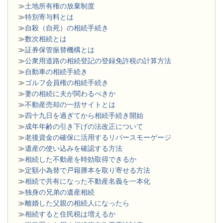
≫
土地所有権の放棄制度
≫
特別寄与料とは
≫
自殺（自死）の相続手続き
≫
数次相続とは
≫
証券保管振替機構とは
≫
公衆用道路の相続登記の登録免許税の計算方法
≫
自動車の相続手続き
≫
ゴルフ会員権の相続手続き
≫
妻の相続に夫が関わるべきか
≫
不動産売却の一括サイトとは
≫
四十九日を過ぎてから相続手続き開始
≫
成年年齢の引き下げの法改正について
≫
老後資金の確保に活用するリバースモーゲージ
≫
遺産の使い込みを確認する方法
≫
相続した不動産を時効取得できるか
≫
定額小為替で戸籍謄本を取り寄せる方法
≫
相続で共有になった不動産名義を一本化
≫
独身の兄弟の遺産相続
≫
離婚した父親の相続人になったら
≫
相続すると住民税は増えるか