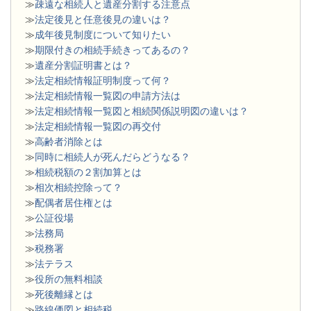
≫
疎遠な相続人と遺産分割する注意点
≫
法定後見と任意後見の違いは？
≫
成年後見制度について知りたい
≫
期限付きの相続手続きってあるの？
≫
遺産分割証明書とは？
≫
法定相続情報証明制度って何？
≫
法定相続情報一覧図の申請方法は
≫
法定相続情報一覧図と相続関係説明図の違いは？
≫
法定相続情報一覧図の再交付
≫
高齢者消除とは
≫
同時に相続人が死んだらどうなる？
≫
相続税額の２割加算とは
≫
相次相続控除って？
≫
配偶者居住権とは
≫
公証役場
≫
法務局
≫
税務署
≫
法テラス
≫
役所の無料相談
≫
死後離縁とは
≫
路線価図と相続税