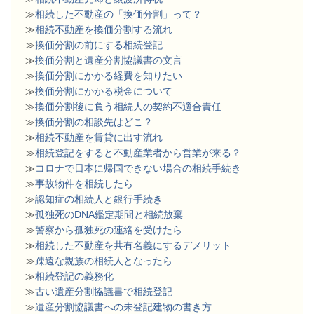
≫
相続した不動産の「換価分割」って？
≫
相続不動産を換価分割する流れ
≫
換価分割の前にする相続登記
≫
換価分割と遺産分割協議書の文言
≫
換価分割にかかる経費を知りたい
≫
換価分割にかかる税金について
≫
換価分割後に負う相続人の契約不適合責任
≫
換価分割の相談先はどこ？
≫
相続不動産を賃貸に出す流れ
≫
相続登記をすると不動産業者から営業が来る？
≫
コロナで日本に帰国できない場合の相続手続き
≫
事故物件を相続したら
≫
認知症の相続人と銀行手続き
≫
孤独死のDNA鑑定期間と相続放棄
≫
警察から孤独死の連絡を受けたら
≫
相続した不動産を共有名義にするデメリット
≫
疎遠な親族の相続人となったら
≫
相続登記の義務化
≫
古い遺産分割協議書で相続登記
≫
遺産分割協議書への未登記建物の書き方