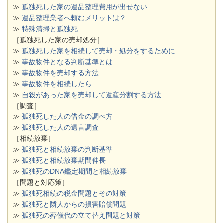
≫
孤独死した家の遺品整理費用が出せない
≫
遺品整理業者へ頼むメリットは？
≫
特殊清掃と孤独死
［孤独死した家の売却処分］
≫
孤独死した家を相続して売却・処分をするために
≫
事故物件となる判断基準とは
≫
事故物件を売却する方法
≫
事故物件を相続したら
≫
自殺があった家を売却して遺産分割する方法
［調査］
≫
孤独死した人の借金の調べ方
≫
孤独死した人の遺言調査
［相続放棄］
≫
孤独死と相続放棄の判断基準
≫
孤独死と相続放棄期間伸長
≫
孤独死のDNA鑑定期間と相続放棄
［問題と対応策］
≫
孤独死相続の税金問題とその対策
≫
孤独死と隣人からの損害賠償問題
≫
孤独死の葬儀代の立て替え問題と対策