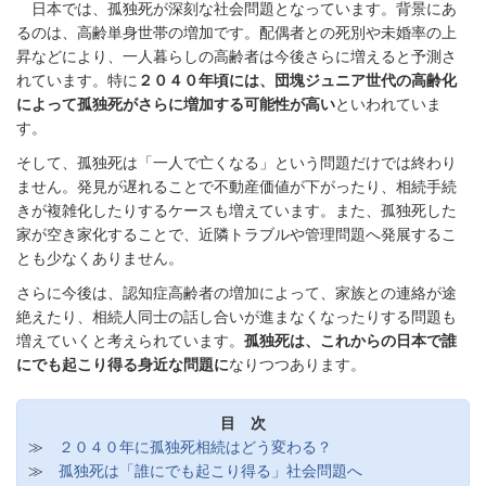
日本では、孤独死が深刻な社会問題となっています。背景にあ
るのは、高齢単身世帯の増加です。配偶者との死別や未婚率の上
昇などにより、一人暮らしの高齢者は今後さらに増えると予測さ
れています。特に
２０４０年頃には、団塊ジュニア世代の高齢化
によって孤独死がさらに増加する可能性が高い
といわれていま
す。
そして、孤独死は「一人で亡くなる」という問題だけでは終わり
ません。発見が遅れることで不動産価値が下がったり、相続手続
きが複雑化したりするケースも増えています。また、孤独死した
家が空き家化することで、近隣トラブルや管理問題へ発展するこ
とも少なくありません。
さらに今後は、認知症高齢者の増加によって、家族との連絡が途
絶えたり、相続人同士の話し合いが進まなくなったりする問題も
増えていくと考えられています。
孤独死は、これからの日本で誰
にでも起こり得る身近な問題に
なりつつあります。
目 次
≫
２０４０年に孤独死相続はどう変わる？
≫
孤独死は「誰にでも起こり得る」社会問題へ