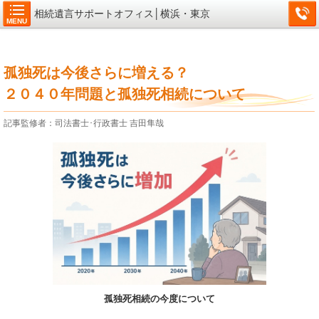
相続遺言サポートオフィス│横浜・東京
MENU
孤独死は今後さらに増える？
２０４０年問題と孤独死相続について
記事監修者：司法書士･行政書士 吉田隼哉
孤独死相続の今度について