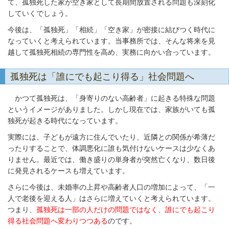
て、孤独死した家が空き家として長期間放置される問題も深刻化
していくでしょう。
今後は、「孤独死」「相続」「空き家」が密接に結びつく時代に
なっていくと考えられています。当事務所では、そんな将来を見
越して孤独死相続の専門性を高め、実務に向かい合っています。
孤独死は「誰にでも起こり得る」社会問題へ
かつて孤独死は、「身寄りのない高齢者」に起きる特殊な問題
というイメージがありました。しかし現在では、家族がいても孤
独死が起きる時代になっています。
実際には、子どもが遠方に住んでいたり、近隣との関係が希薄だ
ったりすることで、体調悪化に誰も気付けないケースは少なくあ
りません。最近では、働き盛りの単身者が突然亡くなり、数日後
に発見されるケースも増えています。
さらに今後は、未婚率の上昇や高齢者人口の増加によって、「一
人で老後を迎える人」はさらに増えていくと考えられています。
つまり、
孤独死は一部の人だけの問題ではなく、誰にでも起こり
得る社会問題へ変わりつつある
のです。