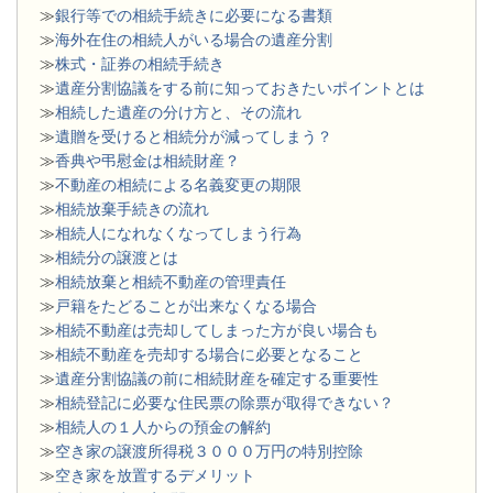
≫
銀行等での相続手続きに必要になる書類
​≫
海外在住の相続人がいる場合の遺産分割
≫
株式・証券の相続手続き
≫
遺産分割協議をする前に知っておきたいポイントとは
≫
相続した遺産の分け方と、その流れ
≫
遺贈を受けると相続分が減ってしまう？
≫
香典や弔慰金は相続財産？
≫
不動産の相続による名義変更の期限
≫
相続放棄手続きの流れ
≫
相続人になれなくなってしまう行為
≫
相続分の譲渡とは
​≫
相続放棄と相続不動産の管理責任
≫
戸籍をたどることが出来なくなる場合
≫
相続不動産は売却してしまった方が良い場合も
≫
相続不動産を売却する場合に必要となること
≫
遺産分割協議の前に相続財産を確定する重要性
≫
相続登記に必要な住民票の除票が取得できない？
≫
相続人の１人からの預金の解約
≫
空き家の譲渡所得税３０００万円の特別控除
≫
空き家を放置するデメリット