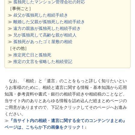
≫
孤独死したマンション管理会社の対応
［事例ごと］
≫
叔父が孤独死した相続手続き
≫
離婚した父親が孤独死した相続手続き
≫
遠方の親族が孤独死した相続手続き
≫
兄が孤独死して高齢な親が相続人
≫
孤独死があったゴミ屋敷の相続
［その他］
≫
推定死亡日と孤独死
≫
推定の文言を省略した相続登記
なお、「相続」と「遺言」のことをもっと詳しく知りたいとい
うお客様のために、相続と遺言に関する情報・基本知識から応用
知識・参考資料や書式・銀行の相続手続きや相続税のことなど、
当サイト内のありとあらゆる情報を詰め込んだ総まとめページの
ご用意がありますので、下記をクリックしてそのページへお進み
ください。
≫
『当サイト内の相続・遺言に関する全てのコンテンツまとめ』
ページは、こちらか下の画像をクリック！
↓