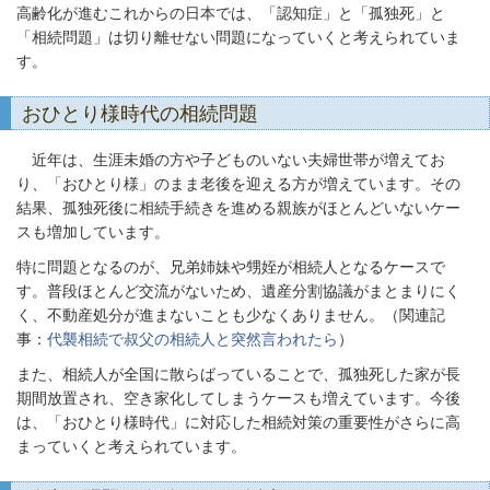
高齢化が進むこれからの日本では、「認知症」と「孤独死」と
「相続問題」は切り離せない問題になっていくと考えられていま
す。
おひとり様時代の相続問題
近年は、生涯未婚の方や子どものいない夫婦世帯が増えてお
り、「おひとり様」のまま老後を迎える方が増えています。その
結果、孤独死後に相続手続きを進める親族がほとんどいないケー
スも増加しています。
特に問題となるのが、兄弟姉妹や甥姪が相続人となるケースで
す。普段ほとんど交流がないため、遺産分割協議がまとまりにく
く、不動産処分が進まないことも少なくありません。（関連記
事：
代襲相続で叔父の相続人と突然言われたら
）
また、相続人が全国に散らばっていることで、孤独死した家が長
期間放置され、空き家化してしまうケースも増えています。今後
は、「おひとり様時代」に対応した相続対策の重要性がさらに高
まっていくと考えられています。