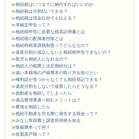
≫
相続税はいつまでに納付すればいいのか
≫
相続税は分割払いできる？
≫
相続税は現金以外でも払える？
≫
準確定申告って？
≫
相続税申告に必要な残高証明書とは
≫
相続税の配偶者控除とは
≫
相続時精算課税制度ってどんなもの？
≫
遺産分割が成立しないと相続税申告できないの？
≫
胎児も相続人になれるの？
≫
相続人の範囲と法定相続分は？
≫
遠い本籍地の戸籍謄本の取り方を知りたい
≫
権利証が見つからなくても相続登記できる？
≫
遺産分割をしないで放置したらどうなる？
≫
負動産を相続してしまったら
≫
遺品整理業者へ頼むメリットは？
≫
農地を相続したら
≫
相続不動産を売る際に発生する税金って？
≫
みなし取得費と譲渡所得税を知る
≫
除籍謄本って何？
≫
改製原戸籍って？