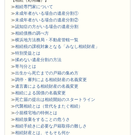
≫
相続専門家について
≫
未成年者がいる場合の遺産分割①
≫
未成年者がいる場合の遺産分割②
≫
認知症の方がいる場合の遺産分割
≫
相続債務の調べ方
≫
横浜地方法務局・不動産管轄一覧
≫
相続税の課税対象となる「みなし相続財産」
≫
特別受益とは
≫
揉めない遺産分割の方法
≫
寄与分とは
≫
出生から死亡までの戸籍の集め方
≫
調停・審判による相続財産の名義変更
≫
遺言書による相続財産の名義変更
≫
相続による国債の名義変更
≫
死亡届の提出は相続開始のスタートライン
≫
代襲相続とは（世代をまたぐ相続）
≫
小規模宅地の特例とは
≫
相続放棄をすることの危うさ
≫
相続手続きに必要な戸籍取得の難しさ
≫
相続財産とは、そもそも何か