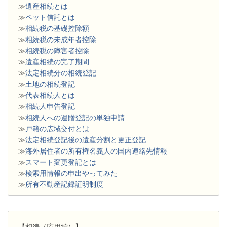
≫
遺産相続とは
≫
ペット信託とは
≫
相続税の基礎控除額
≫
相続税の未成年者控除
≫
相続税の障害者控除
≫
遺産相続の完了期間
≫
法定相続分の相続登記
≫
土地の相続登記
≫
代表相続人とは
≫
相続人申告登記
≫
相続人への遺贈登記の単独申請
≫
戸籍の広域交付とは
≫
法定相続登記後の遺産分割と更正登記
≫
海外居住者の所有権名義人の国内連絡先情報
≫
スマート変更登記とは
≫
検索用情報の申出やってみた
≫
所有不動産記録証明制度
【相続（応用編）】