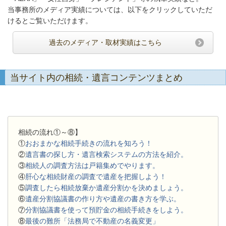
当事務所のメディア実績については、以下をクリックしていただ
けるとご覧いただけます。
過去のメディア・取材実績はこちら
当サイト内の相続・遺言コンテンツまとめ
相続の流れ①～⑧】
①
おおまかな相続手続きの流れを知ろう！
②
遺言書の探し方・遺言検索システムの方法を紹介。
③
相続人の調査方法は戸籍集めでやります。
④
肝心な相続財産の調査で遺産を把握しよう！
⑤
調査したら相続放棄か遺産分割かを決めましょう。
⑥
遺産分割協議書の作り方や遺産の書き方を学ぶ。
⑦
分割協議書を使って預貯金の相続手続きをしよう。
⑧
最後の難所「法務局で不動産の名義変更」