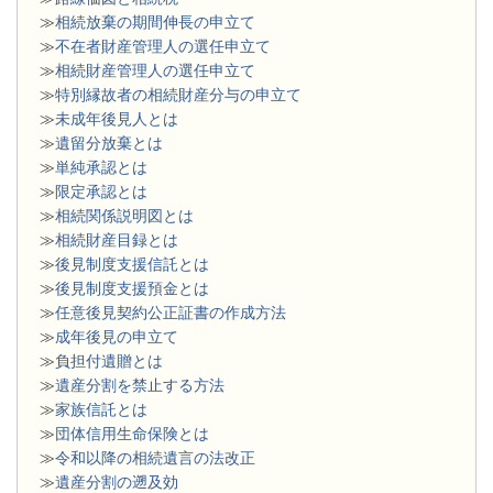
≫
相続放棄の期間伸長の申立て
≫
不在者財産管理人の選任申立て
≫
相続財産管理人の選任申立て
≫
特別縁故者の相続財産分与の申立て
≫
未成年後見人とは
≫
遺留分放棄とは
≫
単純承認とは
≫
限定承認とは
≫
相続関係説明図とは
≫
相続財産目録とは
≫
後見制度支援信託とは
≫
後見制度支援預金とは
≫
任意後見契約公正証書の作成方法
≫
成年後見の申立て
≫
負担付遺贈とは
≫
遺産分割を禁止する方法
≫
家族信託とは
≫
団体信用生命保険とは
≫
令和以降の相続遺言の法改正
≫
遺産分割の遡及効