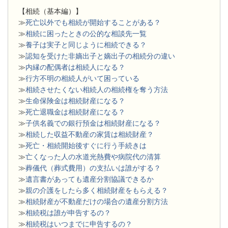
【相続（基本編）】
≫
死亡以外でも相続が開始することがある？
≫
相続に困ったときの公的な相談先一覧
≫
養子は実子と同じように相続できる？
≫
認知を受けた非嫡出子と嫡出子の相続分の違い
≫
内縁の配偶者は相続人になる？
≫
行方不明の相続人がいて困っている
≫
相続させたくない相続人の相続権を奪う方法
≫
生命保険金は相続財産になる？
≫
死亡退職金は相続財産になる？
≫
子供名義での銀行預金は相続財産になる？
≫
相続した収益不動産の家賃は相続財産？
≫
死亡・相続開始後すぐに行う手続きは
≫
亡くなった人の水道光熱費や病院代の清算
≫
葬儀代（葬式費用）の支払いは誰がする？
≫
遺言書があっても遺産分割協議できるか
≫
親の介護をしたら多く相続財産をもらえる？
≫
相続財産が不動産だけの場合の遺産分割方法
≫
相続税は誰が申告するの？
≫
相続税はいつまでに申告するの？