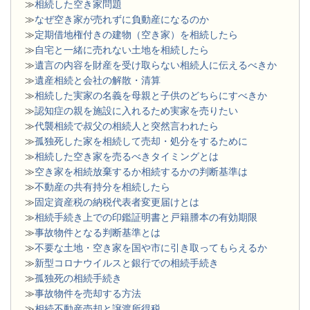
≫
相続した空き家問題
​≫
なぜ空き家が売れずに負動産になるのか
≫
定期借地権付きの建物（空き家）を相続したら
≫
自宅と一緒に売れない土地を相続したら
≫
遺言の内容を財産を受け取らない相続人に伝えるべきか
≫
遺産相続と会社の解散・清算
≫
相続した実家の名義を母親と子供のどちらにすべきか
≫
認知症の親を施設に入れるため実家を売りたい
≫
代襲相続で叔父の相続人と突然言われたら
≫
孤独死した家を相続して売却・処分をするために
≫
相続した空き家を売るべきタイミングとは
≫
空き家を相続放棄するか相続するかの判断基準は
≫
不動産の共有持分を相続したら
≫
固定資産税の納税代表者変更届けとは
≫
相続手続き上での印鑑証明書と戸籍謄本の有効期限
≫
事故物件となる判断基準とは
≫
不要な土地・空き家を国や市に引き取ってもらえるか
≫
新型コロナウイルスと銀行での相続手続き
≫
孤独死の相続手続き
≫
事故物件を売却する方法
≫
相続不動産売却と譲渡所得税