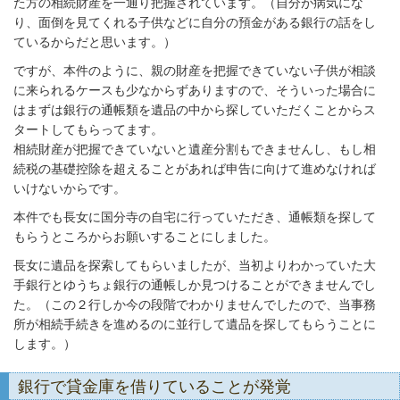
た方の相続財産を一通り把握されています。（自分が病気にな
り、面倒を見てくれる子供などに自分の預金がある銀行の話をし
ているからだと思います。）
ですが、本件のように、親の財産を把握できていない子供が相談
に来られるケースも少なからずありますので、そういった場合に
はまずは銀行の通帳類を遺品の中から探していただくことからス
タートしてもらってます。
相続財産が把握できていないと遺産分割もできませんし、もし相
続税の基礎控除を超えることがあれば申告に向けて進めなければ
いけないからです。
本件でも長女に国分寺の自宅に行っていただき、通帳類を探して
もらうところからお願いすることにしました。
長女に遺品を探索してもらいましたが、当初よりわかっていた大
手銀行とゆうちょ銀行の通帳しか見つけることができませんでし
た。（この２行しか今の段階でわかりませんでしたので、当事務
所が相続手続きを進めるのに並行して遺品を探してもらうことに
します。）
銀行で貸金庫を借りていることが発覚