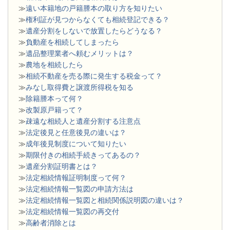
≫
遠い本籍地の戸籍謄本の取り方を知りたい
≫
権利証が見つからなくても相続登記できる？
≫
遺産分割をしないで放置したらどうなる？
≫
負動産を相続してしまったら
≫
遺品整理業者へ頼むメリットは？
≫
農地を相続したら
≫
相続不動産を売る際に発生する税金って？
≫
みなし取得費と譲渡所得税を知る
≫
除籍謄本って何？
≫
改製原戸籍って？
≫
疎遠な相続人と遺産分割する注意点
≫
法定後見と任意後見の違いは？
≫
成年後見制度について知りたい
≫
期限付きの相続手続きってあるの？
≫
遺産分割証明書とは？
≫
法定相続情報証明制度って何？
≫
法定相続情報一覧図の申請方法は
≫
法定相続情報一覧図と相続関係説明図の違いは？
≫
法定相続情報一覧図の再交付
≫
高齢者消除とは