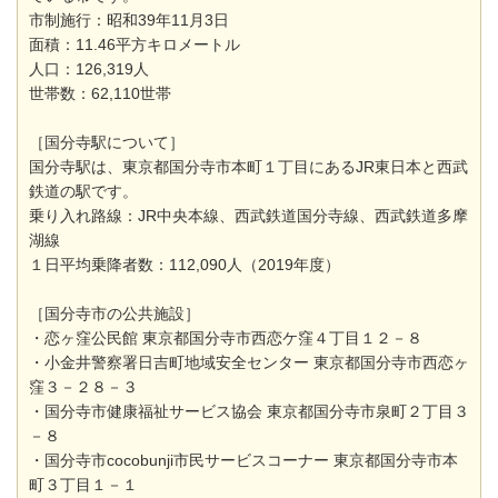
市制施行：昭和39年11月3日
面積：11.46平方キロメートル
人口：126,319人
世帯数：62,110世帯
［国分寺駅について］
国分寺駅は、東京都国分寺市本町１丁目にあるJR東日本と西武
鉄道の駅です。
乗り入れ路線：JR中央本線、西武鉄道国分寺線、西武鉄道多摩
湖線
１日平均乗降者数：112,090人（2019年度）
［国分寺市の公共施設］
・恋ヶ窪公民館 東京都国分寺市西恋ケ窪４丁目１２－８
・小金井警察署日吉町地域安全センター 東京都国分寺市西恋ヶ
窪３－２８－３
・国分寺市健康福祉サービス協会 東京都国分寺市泉町２丁目３
－８
・国分寺市cocobunji市民サービスコーナー 東京都国分寺市本
町３丁目１－１