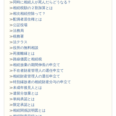
≫
同時に相続人が死んだらどうなる？
≫
相続税額の２割加算とは
≫
相次相続控除って？
≫
配偶者居住権とは
≫
公証役場
≫
法務局
≫
税務署
≫
法テラス
≫
役所の無料相談
≫
死後離縁とは
≫
路線価図と相続税
≫
相続放棄の期間伸長の申立て
≫
不在者財産管理人の選任申立て
≫
相続財産管理人の選任申立て
≫
特別縁故者の相続財産分与の申立て
≫
未成年後見人とは
≫
遺留分放棄とは
≫
単純承認とは
≫
限定承認とは
≫
相続関係説明図とは
≫
相続財産目録とは