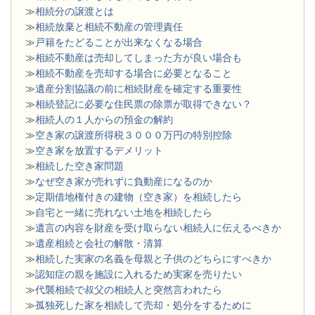
≫
相続分の譲渡とは
​≫
相続放棄と相続不動産の管理責任
≫
戸籍をたどることが出来なくなる場合
≫
相続不動産は売却してしまった方が良い場合も
≫
相続不動産を売却する場合に必要となること
≫
遺産分割協議の前に相続財産を確定する重要性
≫
相続登記に必要な住民票の除票が取得できない？
≫
相続人の１人からの預金の解約
≫
空き家の譲渡所得税３０００万円の特別控除
≫
空き家を放置するデメリット
≫
相続した空き家問題
​≫
なぜ空き家が売れずに負動産になるのか
≫
定期借地権付きの建物（空き家）を相続したら
≫
自宅と一緒に売れない土地を相続したら
≫
遺言の内容を財産を受け取らない相続人に伝えるべきか
≫
遺産相続と会社の解散・清算
≫
相続した実家の名義を母親と子供のどちらにすべきか
≫
認知症の親を施設に入れるため実家を売りたい
≫
代襲相続で叔父の相続人と突然言われたら
≫
孤独死した家を相続して売却・処分をするために