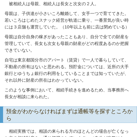
被相続人は母親、相続人は長女と次女の２人。
母親は、子供達が小さいころ離婚して、女手一つで育ててきた。
若いころはじめたスナック経営が軌道に乗り、一番景気が良い時
には３店舗も運営していた。（10年以上も前に店は閉めている）
母親は自分自身の稼ぎがあったこともあり、自分で全ての財産を
管理していて、長女も次女も母親の財産がどの程度あるのか把握
できていない。
自宅は東京都国分市のアパート（賃貸）で一人で暮らしていて、
不動産の所有はないと思われる。預貯金については、近所の大手
銀行とゆうちょ銀行の利用をしていることまでは知っていたが、
それ以外に財産の所在はわかっていない。
このような事例において、相続手続きを進めるため、当事務所へ
長女が相談に来られた。
預金がわからなければまずは通帳等を探すところか
ら
相続実務では、相談の来られる方のほとんどの場合が亡くなっ