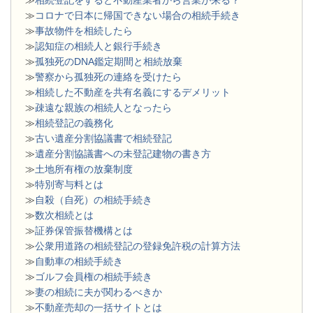
≫
コロナで日本に帰国できない場合の相続手続き
≫
事故物件を相続したら
≫
認知症の相続人と銀行手続き
≫
孤独死のDNA鑑定期間と相続放棄
≫
警察から孤独死の連絡を受けたら
≫
相続した不動産を共有名義にするデメリット
≫
疎遠な親族の相続人となったら
≫
相続登記の義務化
≫
古い遺産分割協議書で相続登記
≫
遺産分割協議書への未登記建物の書き方
≫
土地所有権の放棄制度
≫
特別寄与料とは
≫
自殺（自死）の相続手続き
≫
数次相続とは
≫
証券保管振替機構とは
≫
公衆用道路の相続登記の登録免許税の計算方法
≫
自動車の相続手続き
≫
ゴルフ会員権の相続手続き
≫
妻の相続に夫が関わるべきか
≫
不動産売却の一括サイトとは