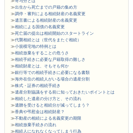
≫
寄与分とは
≫
出生から死亡までの戸籍の集め方
≫
調停・審判による相続財産の名義変更
≫
遺言書による相続財産の名義変更
≫
相続による国債の名義変更
≫
死亡届の提出は相続開始のスタートライン
≫
代襲相続とは（世代をまたぐ相続）
≫
小規模宅地の特例とは
≫
相続放棄をすることの危うさ
≫
相続手続きに必要な戸籍取得の難しさ
≫
相続財産とは、そもそも何か
≫
銀行等での相続手続きに必要になる書類
​≫
海外在住の相続人がいる場合の遺産分割
≫
株式・証券の相続手続き
≫
遺産分割協議をする前に知っておきたいポイントとは
≫
相続した遺産の分け方と、その流れ
≫
遺贈を受けると相続分が減ってしまう？
≫
香典や弔慰金は相続財産？
≫
不動産の相続による名義変更の期限
≫
相続放棄手続きの流れ
≫
相続人になれなくなってしまう行為