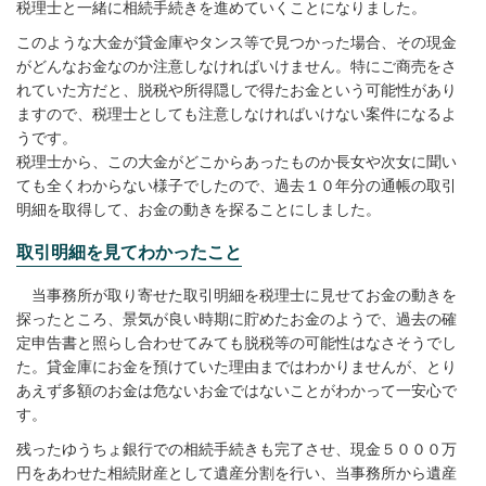
税理士と一緒に相続手続きを進めていくことになりました。
このような大金が貸金庫やタンス等で見つかった場合、その現金
がどんなお金なのか注意しなければいけません。特にご商売をさ
れていた方だと、脱税や所得隠しで得たお金という可能性があり
ますので、税理士としても注意しなければいけない案件になるよ
うです。
税理士から、この大金がどこからあったものか長女や次女に聞い
ても全くわからない様子でしたので、過去１０年分の通帳の取引
明細を取得して、お金の動きを探ることにしました。
取引明細を見てわかったこと
当事務所が取り寄せた取引明細を税理士に見せてお金の動きを
探ったところ、景気が良い時期に貯めたお金のようで、過去の確
定申告書と照らし合わせてみても脱税等の可能性はなさそうでし
た。貸金庫にお金を預けていた理由まではわかりませんが、とり
あえず多額のお金は危ないお金ではないことがわかって一安心で
す。
残ったゆうちょ銀行での相続手続きも完了させ、現金５０００万
円をあわせた相続財産として遺産分割を行い、当事務所から遺産