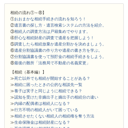
相続の流れ①～⑧】
①
おおまかな相続手続きの流れを知ろう！
②
遺言書の探し方・遺言検索システムの方法を紹介。
③
相続人の調査方法は戸籍集めでやります。
④
肝心な相続財産の調査で遺産を把握しよう！
⑤
調査したら相続放棄か遺産分割かを決めましょう。
⑥
遺産分割協議書の作り方や遺産の書き方を学ぶ。
⑦
分割協議書を使って預貯金の相続手続きをしよう。
⑧
最後の難所「法務局で不動産の名義変更」
【相続（基本編）】
≫
死亡以外でも相続が開始することがある？
≫
相続に困ったときの公的な相談先一覧
≫
養子は実子と同じように相続できる？
≫
認知を受けた非嫡出子と嫡出子の相続分の違い
≫
内縁の配偶者は相続人になる？
≫
行方不明の相続人がいて困っている
≫
相続させたくない相続人の相続権を奪う方法
≫
生命保険金は相続財産になる？