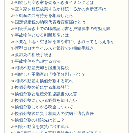
≫
相続した空き家を売るべきタイミングとは
≫
空き家を相続放棄するか相続するかの判断基準は
≫
不動産の共有持分を相続したら
≫
固定資産税の納税代表者変更届けとは
≫
相続手続き上での印鑑証明書と戸籍謄本の有効期限
≫
事故物件となる判断基準とは
≫
不要な土地・空き家を国や市に引き取ってもらえるか
≫
新型コロナウイルスと銀行での相続手続き
≫
孤独死の相続手続き
≫
事故物件を売却する方法
≫
相続不動産売却と譲渡所得税
≫
相続した不動産の「換価分割」って？
≫
相続不動産を換価分割する流れ
≫
換価分割の前にする相続登記
≫
換価分割と遺産分割協議書の文言
≫
換価分割にかかる経費を知りたい
≫
換価分割にかかる税金について
≫
換価分割後に負う相続人の契約不適合責任
≫
換価分割の相談先はどこ？
≫
相続不動産を賃貸に出す流れ
≫
相続登記をすると不動産業者から営業が来る？