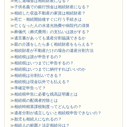
≫
死亡退職金は相続財産になる？
≫
子供名義での銀行預金は相続財産になる？
≫
相続した収益不動産の家賃は相続財産？
≫
死亡・相続開始後すぐに行う手続きは
≫
亡くなった人の水道光熱費や病院代の清算
≫
葬儀代（葬式費用）の支払いは誰がする？
≫
遺言書があっても遺産分割協議できるか
≫
親の介護をしたら多く相続財産をもらえる？
≫
相続財産が不動産だけの場合の遺産分割方法
≫
相続税は誰が申告するの？
≫
相続税はいつまでに申告するの？
≫
相続税はいつまでに納付すればいいのか
≫
相続税は分割払いできる？
≫
相続税は現金以外でも払える？
≫
準確定申告って？
≫
相続税申告に必要な残高証明書とは
≫
相続税の配偶者控除とは
≫
相続時精算課税制度ってどんなもの？
≫
遺産分割が成立しないと相続税申告できないの？
≫
胎児も相続人になれるの？
≫
相続人の範囲と法定相続分は？