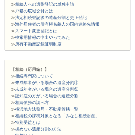
≫
相続人への遺贈登記の単独申請
≫
戸籍の広域交付とは
≫
法定相続登記後の遺産分割と更正登記
≫
海外居住者の所有権名義人の国内連絡先情報
≫
スマート変更登記とは
≫
検索用情報の申出やってみた
≫
所有不動産記録証明制度
【相続（応用編）】
≫
相続専門家について
≫
未成年者がいる場合の遺産分割①
≫
未成年者がいる場合の遺産分割②
≫
認知症の方がいる場合の遺産分割
≫
相続債務の調べ方
≫
横浜地方法務局・不動産管轄一覧
≫
相続税の課税対象となる「みなし相続財産」
≫
特別受益とは
≫
揉めない遺産分割の方法