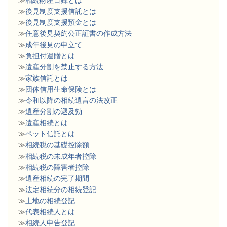
≫
後見制度支援信託とは
≫
後見制度支援預金とは
≫
任意後見契約公正証書の作成方法
≫
成年後見の申立て
≫
負担付遺贈とは
≫
遺産分割を禁止する方法
≫
家族信託とは
≫
団体信用生命保険とは
≫
令和以降の相続遺言の法改正
≫
遺産分割の遡及効
≫
遺産相続とは
≫
ペット信託とは
≫
相続税の基礎控除額
≫
相続税の未成年者控除
≫
相続税の障害者控除
≫
遺産相続の完了期間
≫
法定相続分の相続登記
≫
土地の相続登記
≫
代表相続人とは
≫
相続人申告登記