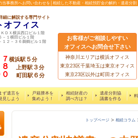
の当事務所へお問い合わせを│相続した不動産・相続預貯金の解約・遺産分割
詳細に解説する専門サイト
トオフィス
６ＫＤＸ横浜西口ビル１階
６－１横田ビル１階
お客様がご相談しやすい
－１２－３６鵜鶴ビル１階
オフィスへお問合せ下さい
７７
神奈川エリアは横浜オフィス
５
横浜駅
分
５８
東京23区千葉埼玉は東京オフィス
３
上野駅
分
６００
６
東京23区以外は町田オフィス
町田駅
分
まず遺言を
戸籍謄本を
相続財産の
遺産分割協
発見しよう
集めよう！
調べ方は？
議書を作る
トップページ
相続コラム