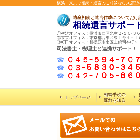
横浜・東京で相続・遺言のご相談なら来店型
遺産相続と遺言作成についてだけ
相続遺言サポー
①横浜オフィス：横浜市西区北幸２-１０-３
②東京オフィス：東京都台東区東上野４－１
③町田オフィス：相模原市南区上鶴間本町２
司法書士・税理士と連携サポート！
☎
０４５ｰ５９４ｰ７０
☎
０３ｰ５８３０ｰ３４
☎
０４２ｰ７０５ｰ８
相続手続の
トップページ
流れを知る