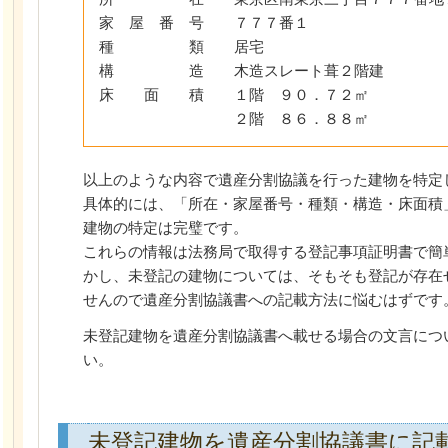
家 屋 番 号 ７７７番１
種 類 居宅
構 造 木造スレート葺２階建
床 面 積 １階 ９０．７２㎡
２階 ８６．８８㎡
以上のような内容で遺産分割協議を行った建物を特定
具体的には、「所在・家屋番号・種類・構造・床面積
建物の特定は完璧です。
これらの情報は法務局で取得する登記事項証明書で簡
かし、未登記の建物については、そもそも登記が存在
せんので遺産分割協議書への記載方法に悩むはずです
未登記建物を遺産分割協議書へ載せる場合の文言につ
い。
未登記建物を遺産分割協議書に記