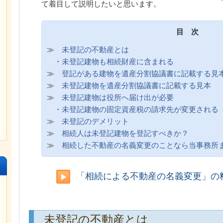
て着目して説明したいと思います。
目 次
≫
未登記の不動産とは
・
未登記建物も相続財産に含まれる
≫
登記がある建物を遺産分割協議書に記載する見
≫
未登記建物を遺産分割協議書に記載する見本
≫
未登記建物は役所へ届け出が必要
・
未登記建物の固定資産税の請求先が変更される
≫
未登記のデメリット
≫
相続人は未登記建物を登記すべきか？
≫
相続した不動産の名義変更のことなら当事務所
「相続による不動産の名義変更」の
未登記の不動産とは