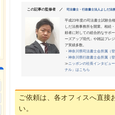
この記事の監修者 ／
司法書士・行政書士法人よしだ法
平成23年度の司法書士試験合
しだ法務事務所を開業。相続・
頼者に対しての総合的なサポー
ーズアップ現代」や雑誌プレジ
ア実績多数。
・
神奈川県司法書士会所属（登
・
神奈川県行政書士会所属（登
≫
ニッポンの社長インタビュー
ナル」はこちら
ご依頼は、各オフィスへ直接
い。