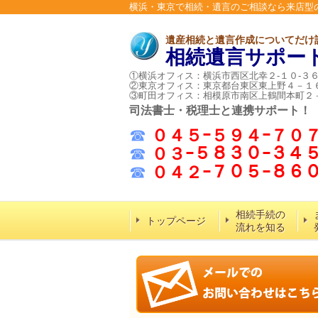
横浜・東京で相続・遺言のご相談なら来店型
遺産相続と遺言作成についてだけ
相続遺言サポー
①横浜オフィス：横浜市西区北幸２-１０-３
②東京オフィス：東京都台東区東上野４－１
③町田オフィス：相模原市南区上鶴間本町２
司法書士・税理士と連携サポート！
☎
０４５ｰ５９４ｰ７０
☎
０３ｰ５８３０ｰ３４
☎
０４２ｰ７０５ｰ８
相続手続の
トップページ
流れを知る