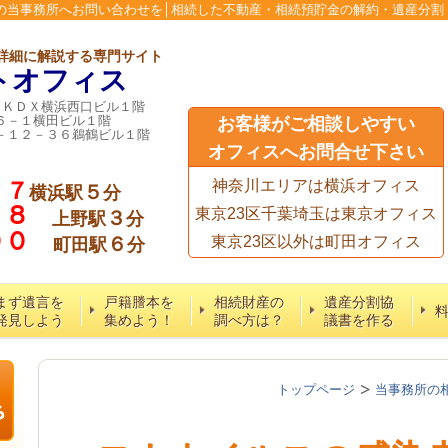
の当事務所へお問い合わせを│相続した不動産・相続預貯金の解約・遺産分割
詳細に解説する専門サイト
トオフィス
６ＫＤＸ横浜西口ビル１階
６－１横田ビル１階
お客様がご相談しやすい
－１２－３６鵜鶴ビル１階
オフィスへお問合せ下さい
７７
神奈川エリアは横浜オフィス
５
横浜駅
分
５８
東京23区千葉埼玉は東京オフィス
３
上野駅
分
６００
６
東京23区以外は町田オフィス
町田駅
分
まず遺言を
戸籍謄本を
相続財産の
遺産分割協
発見しよう
集めよう！
調べ方は？
議書を作る
トップページ
当事務所の