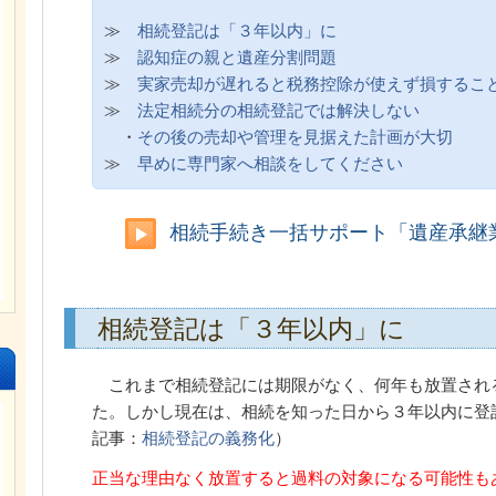
≫
相続登記は「３年以内」に
≫
認知症の親と遺産分割問題
≫
実家売却が遅れると税務控除が使えず損するこ
≫
法定相続分の相続登記では解決しない
・
その後の売却や管理を見据えた計画が大切
≫
早めに専門家へ相談をしてください
相続手続き一括サポート「遺産承継
相続登記は「３年以内」に
これまで相続登記には期限がなく、何年も放置され
た。しかし現在は、相続を知った日から３年以内に登
記事：
相続登記の義務化
）
正当な理由なく放置すると過料の対象になる可能性も