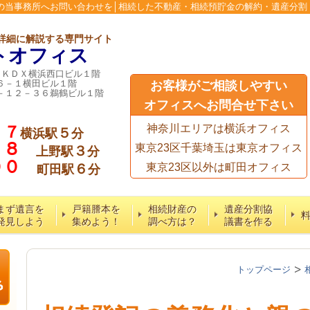
の当事務所へお問い合わせを│相続した不動産・相続預貯金の解約・遺産分割
詳細に解説する専門サイト
トオフィス
６ＫＤＸ横浜西口ビル１階
６－１横田ビル１階
お客様がご相談しやすい
－１２－３６鵜鶴ビル１階
オフィスへお問合せ下さい
７７
神奈川エリアは横浜オフィス
５
横浜駅
分
５８
東京23区千葉埼玉は東京オフィス
３
上野駅
分
６００
６
東京23区以外は町田オフィス
町田駅
分
まず遺言を
戸籍謄本を
相続財産の
遺産分割協
発見しよう
集めよう！
調べ方は？
議書を作る
トップページ