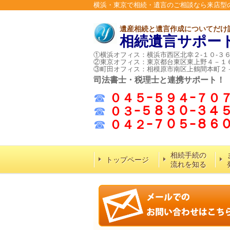
横浜・東京で相続・遺言のご相談なら来店型
遺産相続と遺言作成についてだけ
相続遺言サポー
①横浜オフィス：横浜市西区北幸２-１０-３
②東京オフィス：東京都台東区東上野４－１
③町田オフィス：相模原市南区上鶴間本町２
司法書士・税理士と連携サポート！
☎
０４５ｰ５９４ｰ７０
☎
０３ｰ５８３０ｰ３４
☎
０４２ｰ７０５ｰ８
相続手続の
トップページ
流れを知る