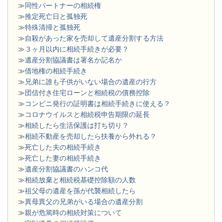
≫
同性パートナーの相続権
≫
推定死亡日と孤独死
≫
特殊清掃と孤独死
≫
自殺があった家を売却して遺産分割する方法
≫
３ヶ月以内に相続手続きが必要？
≫
遺産分割協議書は署名か記名か
≫
借地権の相続手続き
≫
兄弟に誰も子供がいない場合の遺産の行方
≫
団信付き住宅ローンと相続税の債務控除
≫
コンビニ発行の証明書は相続手続きに使える？
≫
コロナウイルスと相続税申告期限の延長
≫
相続したら生活保護は打ち切り？
≫
相続不動産を売却したら扶養から外れる？
≫
死亡した夫の相続手続き
≫
死亡した妻の相続手続き
≫
遺産分割協議書のハンコ代
≫
相続放棄と相続税基礎控除額の人数
≫
祖父母の遺産を孫が代襲相続したら
≫
異母異父の兄弟がいる場合の遺産分割
≫
親が危篤時の相続対策について