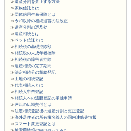
≫
遺産分割を禁止する方法
≫
家族信託とは
≫
団体信用生命保険とは
≫
令和以降の相続遺言の法改正
≫
遺産分割の遡及効
≫
遺産相続とは
≫
ペット信託とは
≫
相続税の基礎控除額
≫
相続税の未成年者控除
≫
相続税の障害者控除
≫
遺産相続の完了期間
≫
法定相続分の相続登記
≫
土地の相続登記
≫
代表相続人とは
≫
相続人申告登記
≫
相続人への遺贈登記の単独申請
≫
戸籍の広域交付とは
≫
法定相続登記後の遺産分割と更正登記
≫
海外居住者の所有権名義人の国内連絡先情報
≫
スマート変更登記とは
≫
検索用情報の申出やってみた