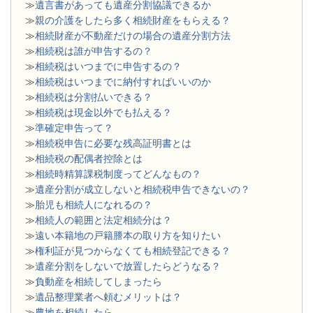
≫
遺言書があっても遺産分割協議できるか
≫
親の介護をしたら多く相続財産をもらえる？
≫
相続財産が不動産だけの場合の遺産分割方法
≫
相続税は誰が申告するの？
≫
相続税はいつまでに申告するの？
≫
相続税はいつまでに納付すればいいのか
≫
相続税は分割払いできる？
≫
相続税は現金以外でも払える？
≫
準確定申告って？
≫
相続税申告に必要な残高証明書とは
≫
相続税の配偶者控除とは
≫
相続時精算課税制度ってどんなもの？
≫
遺産分割が成立しないと相続税申告できないの？
≫
胎児も相続人になれるの？
≫
相続人の範囲と法定相続分は？
≫
遠い本籍地の戸籍謄本の取り方を知りたい
≫
権利証が見つからなくても相続登記できる？
≫
遺産分割をしないで放置したらどうなる？
≫
負動産を相続してしまったら
≫
遺品整理業者へ頼むメリットは？
≫
農地を相続したら