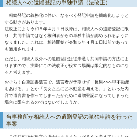
相続人への遺贈登記の単独申請（法改正）
相続登記の義務化に伴い、なるべく登記申請を簡略化しようと
する動きがあります。
法改正により令和５年４月１日以降は、相続人への遺贈登記に限
り、共同申請ではなく権利者からの単独申請が認められるように
なりました。これは、相続開始が令和５年４月１日以前であって
も適用されます。
ただし、相続人以外への遺贈登記は従来通り共同申請の方法によ
りますので、実際にこの法改正が役立つ場面は限定的なものにな
ると考えます。
おそらく自筆証書遺言で、遺言者が予期せず「長男○○へ甲不動産
をあげる。」とか「長女△△に乙不動産を与える。」といった内
容で遺言書を作ってしまったがために遺贈登記になってしまった
場合に限られるのではないでしょうか。
当事務所が相続人への遺贈登記の単独申請を行った
事案
この法改正が役立つ場面はあまりないだろうと考えていました