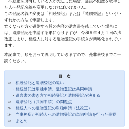
不動産を所有している人が死亡した場合、当該不動産を取得し
た人へ登記名義を変更しなければいけません。
この登記名義の変更は「相続登記」または「遺贈登記」というい
ずれかの方法で申請します。
亡くなった方が遺贈する旨の内容の遺言書を残していた場合に
は、遺贈登記を申請する形になりますが、令和５年４月１日の法
改正により、相続人に対する遺贈登記の手続きが簡略化されてい
ます。
本記事で、順をおって説明していきますので、是非最後までご一
読ください。
目 次
≫
相続登記と遺贈登記の違い
・
相続登記は単独申請、遺贈登記は共同申請
・
遺言書の書き方で相続登記と遺贈登記が決まる
≫
遺贈登記（共同申請）の問題点
≫
相続人への遺贈登記の単独申請（法改正）
≫
当事務所が相続人への遺贈登記の単独申請を行った事案
≫
まとめ