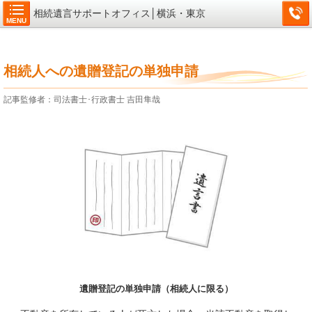
相続遺言サポートオフィス│横浜・東京
MENU
相続人への遺贈登記の単独申請
記事監修者：司法書士･行政書士 吉田隼哉
遺贈登記の単独申請（相続人に限る）