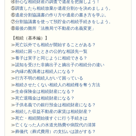
④
肝心な相続財産の調査で遺産を把握しよう！
⑤
調査したら相続放棄か遺産分割かを決めましょう。
⑥
遺産分割協議書の作り方や遺産の書き方を学ぶ。
⑦
分割協議書を使って預貯金の相続手続きをしよう。
⑧
最後の難所「法務局で不動産の名義変更」
【相続（基本編）】
≫
死亡以外でも相続が開始することがある？
≫
相続に困ったときの公的な相談先一覧
≫
養子は実子と同じように相続できる？
≫
認知を受けた非嫡出子と嫡出子の相続分の違い
≫
内縁の配偶者は相続人になる？
≫
行方不明の相続人がいて困っている
≫
相続させたくない相続人の相続権を奪う方法
≫
生命保険金は相続財産になる？
≫
死亡退職金は相続財産になる？
≫
子供名義での銀行預金は相続財産になる？
≫
相続した収益不動産の家賃は相続財産？
≫
死亡・相続開始後すぐに行う手続きは
≫
亡くなった人の水道光熱費や病院代の清算
≫
葬儀代（葬式費用）の支払いは誰がする？