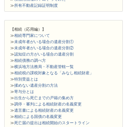
≫
所有不動産記録証明制度
【相続（応用編）】
≫
相続専門家について
≫
未成年者がいる場合の遺産分割①
≫
未成年者がいる場合の遺産分割②
≫
認知症の方がいる場合の遺産分割
≫
相続債務の調べ方
≫
横浜地方法務局・不動産管轄一覧
≫
相続税の課税対象となる「みなし相続財産」
≫
特別受益とは
≫
揉めない遺産分割の方法
≫
寄与分とは
≫
出生から死亡までの戸籍の集め方
≫
調停・審判による相続財産の名義変更
≫
遺言書による相続財産の名義変更
≫
相続による国債の名義変更
≫
死亡届の提出は相続開始のスタートライン