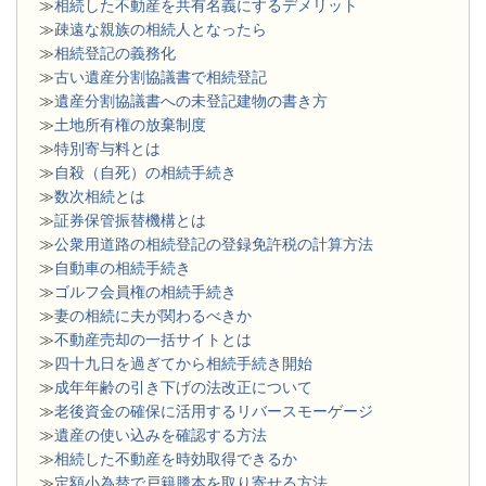
≫
相続した不動産を共有名義にするデメリット
≫
疎遠な親族の相続人となったら
≫
相続登記の義務化
≫
古い遺産分割協議書で相続登記
≫
遺産分割協議書への未登記建物の書き方
≫
土地所有権の放棄制度
≫
特別寄与料とは
≫
自殺（自死）の相続手続き
≫
数次相続とは
≫
証券保管振替機構とは
≫
公衆用道路の相続登記の登録免許税の計算方法
≫
自動車の相続手続き
≫
ゴルフ会員権の相続手続き
≫
妻の相続に夫が関わるべきか
≫
不動産売却の一括サイトとは
≫
四十九日を過ぎてから相続手続き開始
≫
成年年齢の引き下げの法改正について
≫
老後資金の確保に活用するリバースモーゲージ
≫
遺産の使い込みを確認する方法
≫
相続した不動産を時効取得できるか
≫
定額小為替で戸籍謄本を取り寄せる方法