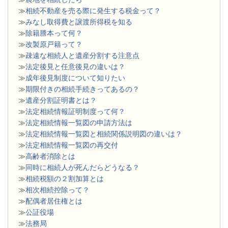
≫
相続不動産を売る際に発生する税金って？
≫
みなし取得費と譲渡所得税を知る
≫
除籍謄本って何？
≫
改製原戸籍って？
≫
疎遠な相続人と遺産分割する注意点
≫
法定後見と任意後見の違いは？
≫
成年後見制度について知りたい
≫
期限付きの相続手続きってあるの？
≫
遺産分割証明書とは？
≫
法定相続情報証明制度って何？
≫
法定相続情報一覧図の申請方法は
≫
法定相続情報一覧図と相続関係説明図の違いは？
≫
法定相続情報一覧図の再交付
≫
高齢者消除とは
≫
同時に相続人が死んだらどうなる？
≫
相続税額の２割加算とは
≫
相次相続控除って？
≫
配偶者居住権とは
≫
公証役場
≫
法務局