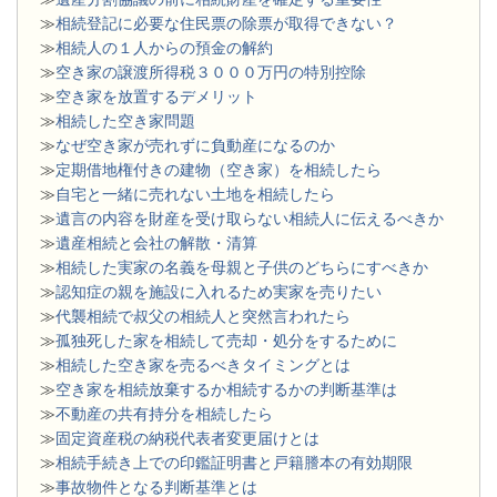
≫
相続登記に必要な住民票の除票が取得できない？
≫
相続人の１人からの預金の解約
≫
空き家の譲渡所得税３０００万円の特別控除
≫
空き家を放置するデメリット
≫
相続した空き家問題
​≫
なぜ空き家が売れずに負動産になるのか
≫
定期借地権付きの建物（空き家）を相続したら
≫
自宅と一緒に売れない土地を相続したら
≫
遺言の内容を財産を受け取らない相続人に伝えるべきか
≫
遺産相続と会社の解散・清算
≫
相続した実家の名義を母親と子供のどちらにすべきか
≫
認知症の親を施設に入れるため実家を売りたい
≫
代襲相続で叔父の相続人と突然言われたら
≫
孤独死した家を相続して売却・処分をするために
≫
相続した空き家を売るべきタイミングとは
≫
空き家を相続放棄するか相続するかの判断基準は
≫
不動産の共有持分を相続したら
≫
固定資産税の納税代表者変更届けとは
≫
相続手続き上での印鑑証明書と戸籍謄本の有効期限
≫
事故物件となる判断基準とは