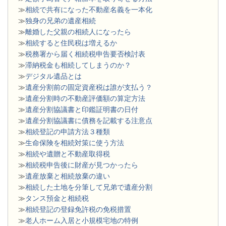
≫
相続で共有になった不動産名義を一本化
≫
独身の兄弟の遺産相続
≫
離婚した父親の相続人になったら
≫
相続すると住民税は増えるか
≫
税務署から届く相続税申告要否検討表
≫
滞納税金も相続してしまうのか？
≫
デジタル遺品とは
≫
遺産分割前の固定資産税は誰が支払う？
≫
遺産分割時の不動産評価額の算定方法
≫
遺産分割協議書と印鑑証明書の日付
≫
遺産分割協議書に債務を記載する注意点
≫
相続登記の申請方法３種類
≫
生命保険を相続対策に使う方法
≫
相続や遺贈と不動産取得税
≫
相続税申告後に財産が見つかったら
≫
遺産放棄と相続放棄の違い
≫
相続した土地を分筆して兄弟で遺産分割
≫
タンス預金と相続税
≫
相続登記の登録免許税の免税措置
≫
老人ホーム入居と小規模宅地の特例