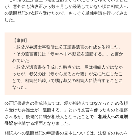
が、意外にも法改正から数ヶ月しか経過していない頃に相続人へ
の遺贈登記の依頼を受けたので、さっそく単独申請を行ってみま
した。
【事例】
・叔父が弁護士事務所に公正証書遺言の作成を依頼した。
・その遺言書には「甥○○へ甲不動産を遺贈する。」と書か
れていた。
・叔父が遺言書を作成した時点では、甥は相続人ではなか
ったが、叔父の妹（甥から見ると母親）が先に死亡したこ
とで、相続開始時点で甥は叔父の相続人に該当することに
なった。
公正証書遺言の作成時点では、甥が相続人ではなかったため依頼
を受けた弁護士が「遺贈する。」という文言を使ったものと推察
されるが、後発的に甥が相続人となったことで、
相続人への遺贈
登記
を申請する場面となりました。
相続人への遺贈登記の申請書の見本については、法務省のものを