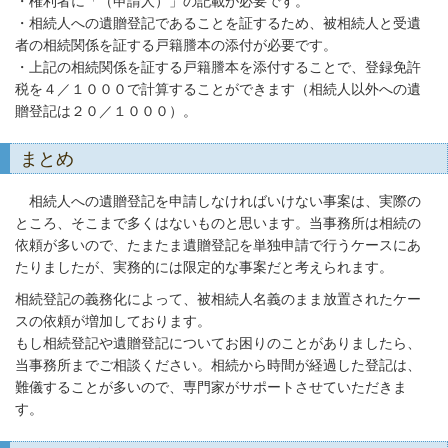
・権利者に「（申請人）」の記載が必要です。
・相続人への遺贈登記であることを証するため、被相続人と受遺
者の相続関係を証する戸籍謄本の添付が必要です。
・上記の相続関係を証する戸籍謄本を添付することで、登録免許
税を４／１０００で計算することができます（相続人以外への遺
贈登記は２０／１０００）。
まとめ
相続人への遺贈登記を申請しなければいけない事案は、実際の
ところ、そこまで多くはないものと思います。当事務所は相続の
依頼が多いので、たまたま遺贈登記を単独申請で行うケースにあ
たりましたが、実務的には限定的な事案だと考えられます。
相続登記の義務化によって、被相続人名義のまま放置されたケー
スの依頼が増加しております。
もし相続登記や遺贈登記についてお困りのことがありましたら、
当事務所までご相談ください。相続から時間が経過した登記は、
難儀することが多いので、専門家がサポートさせていただきま
す。