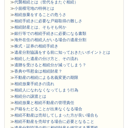
≫
代襲相続とは（世代をまたぐ相続）
≫
小規模宅地の特例とは
≫
相続放棄をすることの危うさ
≫
相続手続きに必要な戸籍取得の難しさ
≫
相続財産とは、そもそも何か
≫
銀行等での相続手続きに必要になる書類
​≫
海外在住の相続人がいる場合の遺産分割
≫
株式・証券の相続手続き
≫
遺産分割協議をする前に知っておきたいポイントとは
≫
相続した遺産の分け方と、その流れ
≫
遺贈を受けると相続分が減ってしまう？
≫
香典や弔慰金は相続財産？
≫
不動産の相続による名義変更の期限
≫
相続放棄手続きの流れ
≫
相続人になれなくなってしまう行為
≫
相続分の譲渡とは
​≫
相続放棄と相続不動産の管理責任
≫
戸籍をたどることが出来なくなる場合
≫
相続不動産は売却してしまった方が良い場合も
≫
相続不動産を売却する場合に必要となること
≫
遺産分割協議の前に相続財産を確定する重要性