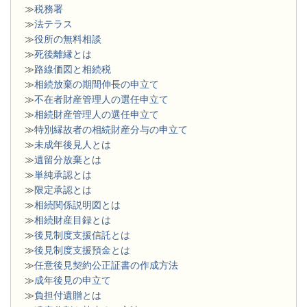
≫
税務署
≫
法テラス
≫
役所の無料相談
≫
死後離縁とは
≫
路線価図と相続税
≫
相続放棄の期間伸長の申立て
≫
不在者財産管理人の選任申立て
≫
相続財産管理人の選任申立て
≫
特別縁故者の相続財産分与の申立て
≫
未成年後見人とは
≫
遺留分放棄とは
≫
単純承認とは
≫
限定承認とは
≫
相続関係説明図とは
≫
相続財産目録とは
≫
後見制度支援信託とは
≫
後見制度支援預金とは
≫
任意後見契約公正証書の作成方法
≫
成年後見の申立て
≫
負担付遺贈とは