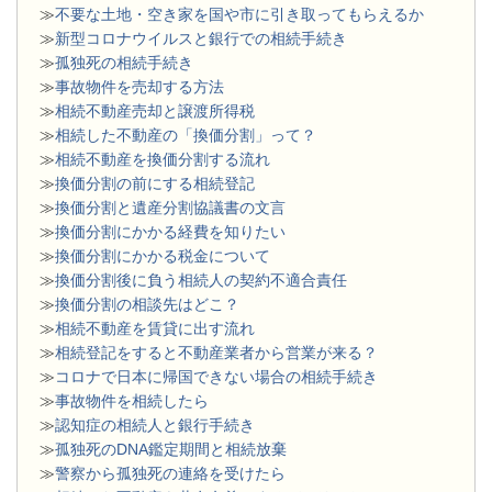
≫
不要な土地・空き家を国や市に引き取ってもらえるか
≫
新型コロナウイルスと銀行での相続手続き
≫
孤独死の相続手続き
≫
事故物件を売却する方法
≫
相続不動産売却と譲渡所得税
≫
相続した不動産の「換価分割」って？
≫
相続不動産を換価分割する流れ
≫
換価分割の前にする相続登記
≫
換価分割と遺産分割協議書の文言
≫
換価分割にかかる経費を知りたい
≫
換価分割にかかる税金について
≫
換価分割後に負う相続人の契約不適合責任
≫
換価分割の相談先はどこ？
≫
相続不動産を賃貸に出す流れ
≫
相続登記をすると不動産業者から営業が来る？
≫
コロナで日本に帰国できない場合の相続手続き
≫
事故物件を相続したら
≫
認知症の相続人と銀行手続き
≫
孤独死のDNA鑑定期間と相続放棄
≫
警察から孤独死の連絡を受けたら