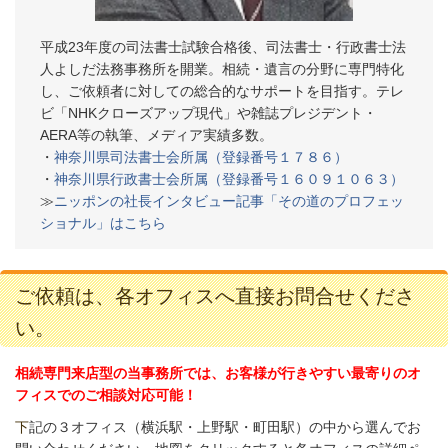
平成23年度の司法書士試験合格後、司法書士・行政書士法
人よしだ法務事務所を開業。相続・遺言の分野に専門特化
し、ご依頼者に対しての総合的なサポートを目指す。テレ
ビ「NHKクローズアップ現代」や雑誌プレジデント・
AERA等の執筆、メディア実績多数。
・
神奈川県司法書士会所属（登録番号１７８６）
・
神奈川県行政書士会所属（登録番号１６０９１０６３）
≫
ニッポンの社長インタビュー記事「その道のプロフェッ
ショナル」はこちら
ご依頼は、各オフィスへ直接お問合せくださ
い。
相続専門来店型の当事務所では、お客様が行きやすい最寄りのオ
フィスでのご相談対応可能！
下
記の３オフィス（
横浜駅・上野駅・町田駅）の中から選んでお