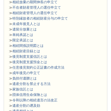
≫
相続放棄の期間伸長の申立て
≫
不在者財産管理人の選任申立て
≫
相続財産管理人の選任申立て
≫
特別縁故者の相続財産分与の申立て
≫
未成年後見人とは
≫
遺留分放棄とは
≫
単純承認とは
≫
限定承認とは
≫
相続関係説明図とは
≫
相続財産目録とは
≫
後見制度支援信託とは
≫
後見制度支援預金とは
≫
任意後見契約公正証書の作成方法
≫
成年後見の申立て
≫
負担付遺贈とは
≫
遺産分割を禁止する方法
≫
家族信託とは
≫
団体信用生命保険とは
≫
令和以降の相続遺言の法改正
≫
遺産分割の遡及効