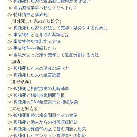
≫
孤独死した家の遺品整理費用が出せない
≫
遺品整理業者へ頼むメリットは？
≫
特殊清掃と孤独死
［孤独死した家の売却処分］
≫
孤独死した家を相続して売却・処分をするために
≫
事故物件となる判断基準とは
≫
事故物件を売却する方法
≫
事故物件を相続したら
≫
自殺があった家を売却して遺産分割する方法
［調査］
≫
孤独死した人の借金の調べ方
≫
孤独死した人の遺言調査
［相続放棄］
≫
孤独死と相続放棄の判断基準
≫
孤独死と相続放棄期間伸長
≫
孤独死のDNA鑑定期間と相続放棄
［問題と対応策］
≫
孤独死相続の税金問題とその対策
≫
孤独死と隣人からの損害賠償問題
≫
孤独死の葬儀代の立て替え問題と対策
≫
孤独死したマンション管理会社の対応