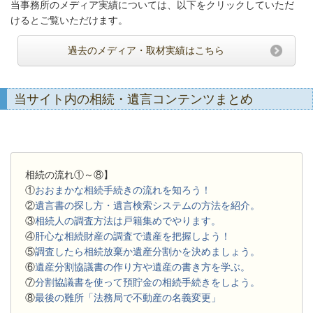
当事務所のメディア実績については、以下をクリックしていただ
けるとご覧いただけます。
過去のメディア・取材実績はこちら
当サイト内の相続・遺言コンテンツまとめ
相続の流れ①～⑧】
①
おおまかな相続手続きの流れを知ろう！
②
遺言書の探し方・遺言検索システムの方法を紹介。
③
相続人の調査方法は戸籍集めでやります。
④
肝心な相続財産の調査で遺産を把握しよう！
⑤
調査したら相続放棄か遺産分割かを決めましょう。
⑥
遺産分割協議書の作り方や遺産の書き方を学ぶ。
⑦
分割協議書を使って預貯金の相続手続きをしよう。
⑧
最後の難所「法務局で不動産の名義変更」