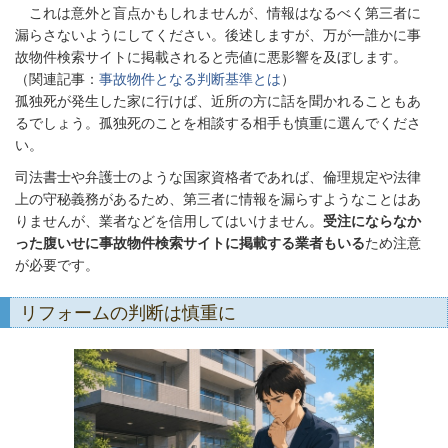
これは意外と盲点かもしれませんが、情報はなるべく第三者に
漏らさないようにしてください。後述しますが、万が一誰かに事
故物件検索サイトに掲載されると売値に悪影響を及ぼします。
（関連記事：
事故物件となる判断基準とは
）
孤独死が発生した家に行けば、近所の方に話を聞かれることもあ
るでしょう。孤独死のことを相談する相手も慎重に選んでくださ
い。
司法書士や弁護士のような国家資格者であれば、倫理規定や法律
上の守秘義務があるため、第三者に情報を漏らすようなことはあ
りませんが、業者などを信用してはいけません。
受注にならなか
った腹いせに事故物件検索サイトに掲載する業者もいる
ため注意
が必要です。
リフォームの判断は慎重に