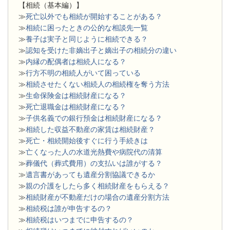
【相続（基本編）】
≫
死亡以外でも相続が開始することがある？
≫
相続に困ったときの公的な相談先一覧
≫
養子は実子と同じように相続できる？
≫
認知を受けた非嫡出子と嫡出子の相続分の違い
≫
内縁の配偶者は相続人になる？
≫
行方不明の相続人がいて困っている
≫
相続させたくない相続人の相続権を奪う方法
≫
生命保険金は相続財産になる？
≫
死亡退職金は相続財産になる？
≫
子供名義での銀行預金は相続財産になる？
≫
相続した収益不動産の家賃は相続財産？
≫
死亡・相続開始後すぐに行う手続きは
≫
亡くなった人の水道光熱費や病院代の清算
≫
葬儀代（葬式費用）の支払いは誰がする？
≫
遺言書があっても遺産分割協議できるか
≫
親の介護をしたら多く相続財産をもらえる？
≫
相続財産が不動産だけの場合の遺産分割方法
≫
相続税は誰が申告するの？
≫
相続税はいつまでに申告するの？