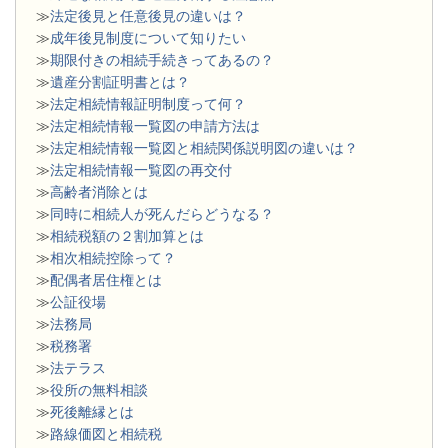
≫
法定後見と任意後見の違いは？
≫
成年後見制度について知りたい
≫
期限付きの相続手続きってあるの？
≫
遺産分割証明書とは？
≫
法定相続情報証明制度って何？
≫
法定相続情報一覧図の申請方法は
≫
法定相続情報一覧図と相続関係説明図の違いは？
≫
法定相続情報一覧図の再交付
≫
高齢者消除とは
≫
同時に相続人が死んだらどうなる？
≫
相続税額の２割加算とは
≫
相次相続控除って？
≫
配偶者居住権とは
≫
公証役場
≫
法務局
≫
税務署
≫
法テラス
≫
役所の無料相談
≫
死後離縁とは
≫
路線価図と相続税