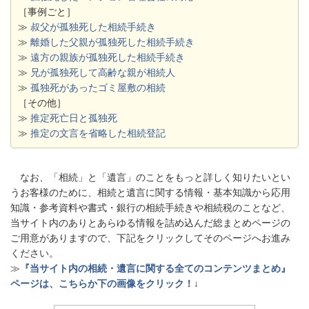
［事例ごと］
≫
叔父が孤独死した相続手続き
≫
離婚した父親が孤独死した相続手続き
≫
遠方の親族が孤独死した相続手続き
≫
兄が孤独死して高齢な親が相続人
≫
孤独死があったゴミ屋敷の相続
［その他］
≫
推定死亡日と孤独死
≫
推定の文言を省略した相続登記
なお、「相続」と「遺言」のことをもっと詳しく知りたいとい
うお客様のために、相続と遺言に関する情報・基本知識から応用
知識・参考資料や書式・銀行の相続手続きや相続税のことなど、
当サイト内のありとあらゆる情報を詰め込んだ総まとめページの
ご用意がありますので、下記をクリックしてそのページへお進み
ください。
≫
『当サイト内の相続・遺言に関する全てのコンテンツまとめ』
ページは、こちらか下の画像をクリック！
↓