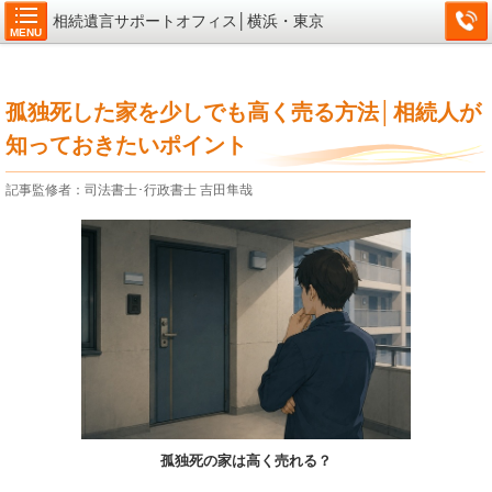
相続遺言サポートオフィス│横浜・東京
MENU
孤独死した家を少しでも高く売る方法│相続人が
知っておきたいポイント
記事監修者：司法書士･行政書士 吉田隼哉
孤独死の家は高く売れる？