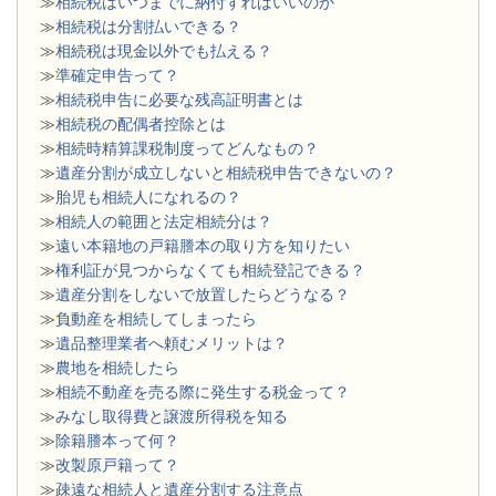
≫
相続税はいつまでに納付すればいいのか
≫
相続税は分割払いできる？
≫
相続税は現金以外でも払える？
≫
準確定申告って？
≫
相続税申告に必要な残高証明書とは
≫
相続税の配偶者控除とは
≫
相続時精算課税制度ってどんなもの？
≫
遺産分割が成立しないと相続税申告できないの？
≫
胎児も相続人になれるの？
≫
相続人の範囲と法定相続分は？
≫
遠い本籍地の戸籍謄本の取り方を知りたい
≫
権利証が見つからなくても相続登記できる？
≫
遺産分割をしないで放置したらどうなる？
≫
負動産を相続してしまったら
≫
遺品整理業者へ頼むメリットは？
≫
農地を相続したら
≫
相続不動産を売る際に発生する税金って？
≫
みなし取得費と譲渡所得税を知る
≫
除籍謄本って何？
≫
改製原戸籍って？
≫
疎遠な相続人と遺産分割する注意点