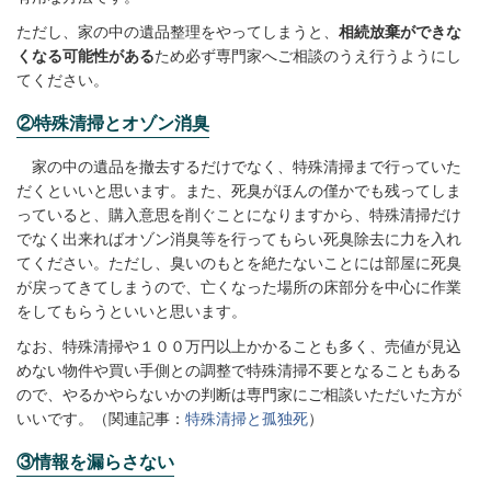
ただし、家の中の遺品整理をやってしまうと、
相続放棄ができな
くなる可能性がある
ため必ず専門家へご相談のうえ行うようにし
てください。
②特殊清掃とオゾン消臭
家の中の遺品を撤去するだけでなく、特殊清掃まで行っていた
だくといいと思います。また、死臭がほんの僅かでも残ってしま
っていると、購入意思を削ぐことになりますから、特殊清掃だけ
でなく出来ればオゾン消臭等を行ってもらい死臭除去に力を入れ
てください。ただし、臭いのもとを絶たないことには部屋に死臭
が戻ってきてしまうので、亡くなった場所の床部分を中心に作業
をしてもらうといいと思います。
なお、特殊清掃や１００万円以上かかることも多く、売値が見込
めない物件や買い手側との調整で特殊清掃不要となることもある
ので、やるかやらないかの判断は専門家にご相談いただいた方が
いいです。（関連記事：
特殊清掃と孤独死
）
③情報を漏らさない