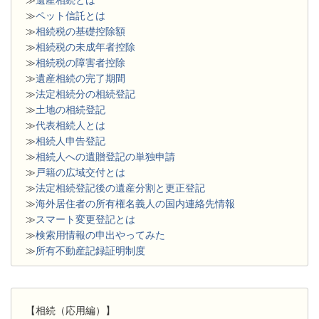
≫
遺産相続とは
≫
ペット信託とは
≫
相続税の基礎控除額
≫
相続税の未成年者控除
≫
相続税の障害者控除
≫
遺産相続の完了期間
≫
法定相続分の相続登記
≫
土地の相続登記
≫
代表相続人とは
≫
相続人申告登記
≫
相続人への遺贈登記の単独申請
≫
戸籍の広域交付とは
≫
法定相続登記後の遺産分割と更正登記
≫
海外居住者の所有権名義人の国内連絡先情報
≫
スマート変更登記とは
≫
検索用情報の申出やってみた
≫
所有不動産記録証明制度
【相続（応用編）】