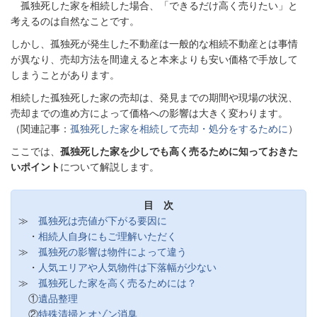
孤独死した家を相続した場合、「できるだけ高く売りたい」と
考えるのは自然なことです。
しかし、孤独死が発生した不動産は一般的な相続不動産とは事情
が異なり、売却方法を間違えると本来よりも安い価格で手放して
しまうことがあります。
相続した孤独死した家の売却は、発見までの期間や現場の状況、
売却までの進め方によって価格への影響は大きく変わります。
（関連記事：
孤独死した家を相続して売却・処分をするために
）
ここでは、
孤独死した家を少しでも高く売るために知っておきた
いポイント
について解説します。
目 次
≫
孤独死は売値が下がる要因に
・
相続人自身にもご理解いただく
≫
孤独死の影響は物件によって違う
・
人気エリアや人気物件は下落幅が少ない
≫
孤独死した家を高く売るためには？
①
遺品整理
②
特殊清掃とオゾン消臭