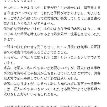
そうことができます。
たしかに、自分よりも先に長男が死亡した場合には、遺言書を書
き直せばいいのですが、それだと手間がかかりますし、何よりも
もしご本人が高齢になって意思能力が喪失してしまうと遺言書の
書き直しをすることができません。
保険的な意味合いですが、本件のような予備的内容のように、極
力ご本人の希望を叶えられるよう最大限のご提案をさせていただ
きます。
一通りの打ち合わせを完了させて、約１ヶ月後には無事に公正証
書での遺言作成を終えることができました。
もちろん、子供たちに知られずに書くということもクリアできて
います。
遺言には証人２名の立ち会いが必要なのですが、証人には当事務
所の国家資格者と事務員が立ち合わせていただきますので、お客
様の方で証人を探していただく必要はありません。
余談にはなりますが、なるべく誰にも知られずに遺言を作る場合
には、証人の立ち会いもやっていただける弊所のような事務所へ
依頼をした方がいいかもしれません。