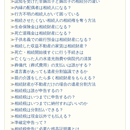
≫
認知を受けた非嫡出子と嫡出子の相続分の違い
≫
内縁の配偶者は相続人になる？
≫
行方不明の相続人がいて困っている
≫
相続させたくない相続人の相続権を奪う方法
≫
生命保険金は相続財産になる？
≫
死亡退職金は相続財産になる？
≫
子供名義での銀行預金は相続財産になる？
≫
相続した収益不動産の家賃は相続財産？
≫
死亡・相続開始後すぐに行う手続きは
≫
亡くなった人の水道光熱費や病院代の清算
≫
葬儀代（葬式費用）の支払いは誰がする？
≫
遺言書があっても遺産分割協議できるか
≫
親の介護をしたら多く相続財産をもらえる？
≫
相続財産が不動産だけの場合の遺産分割方法
≫
相続税は誰が申告するの？
≫
相続税はいつまでに申告するの？
≫
相続税はいつまでに納付すればいいのか
≫
相続税は分割払いできる？
≫
相続税は現金以外でも払える？
≫
準確定申告って？
≫
相続税申告に必要な残高証明書とは