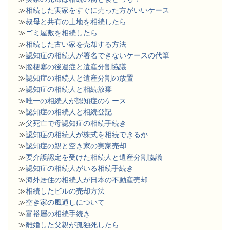
≫
相続した実家をすぐに売った方がいいケース
≫
叔母と共有の土地を相続したら
≫
ゴミ屋敷を相続したら
≫
相続した古い家を売却する方法
≫
認知症の相続人が署名できないケースの代筆
≫
脳梗塞の後遺症と遺産分割協議
≫
認知症の相続人と遺産分割の放置
≫
認知症の相続人と相続放棄
≫
唯一の相続人が認知症のケース
≫
認知症の相続人と相続登記
≫
父死亡で母認知症の相続手続き
≫
認知症の相続人が株式を相続できるか
≫
認知症の親と空き家の実家売却
≫
要介護認定を受けた相続人と遺産分割協議
≫
認知症の相続人がいる相続手続き
≫
海外居住の相続人が日本の不動産売却
≫
相続したビルの売却方法
≫
空き家の風通しについて
≫
富裕層の相続手続き
≫
離婚した父親が孤独死したら