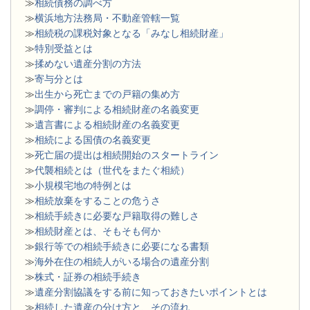
≫
相続債務の調べ方
≫
横浜地方法務局・不動産管轄一覧
≫
相続税の課税対象となる「みなし相続財産」
≫
特別受益とは
≫
揉めない遺産分割の方法
≫
寄与分とは
≫
出生から死亡までの戸籍の集め方
≫
調停・審判による相続財産の名義変更
≫
遺言書による相続財産の名義変更
≫
相続による国債の名義変更
≫
死亡届の提出は相続開始のスタートライン
≫
代襲相続とは（世代をまたぐ相続）
≫
小規模宅地の特例とは
≫
相続放棄をすることの危うさ
≫
相続手続きに必要な戸籍取得の難しさ
≫
相続財産とは、そもそも何か
≫
銀行等での相続手続きに必要になる書類
​≫
海外在住の相続人がいる場合の遺産分割
≫
株式・証券の相続手続き
≫
遺産分割協議をする前に知っておきたいポイントとは
≫
相続した遺産の分け方と、その流れ