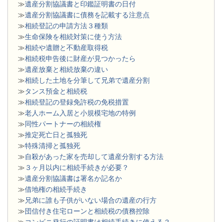
≫
遺産分割協議書と印鑑証明書の日付
≫
遺産分割協議書に債務を記載する注意点
≫
相続登記の申請方法３種類
≫
生命保険を相続対策に使う方法
≫
相続や遺贈と不動産取得税
≫
相続税申告後に財産が見つかったら
≫
遺産放棄と相続放棄の違い
≫
相続した土地を分筆して兄弟で遺産分割
≫
タンス預金と相続税
≫
相続登記の登録免許税の免税措置
≫
老人ホーム入居と小規模宅地の特例
≫
同性パートナーの相続権
≫
推定死亡日と孤独死
≫
特殊清掃と孤独死
≫
自殺があった家を売却して遺産分割する方法
≫
３ヶ月以内に相続手続きが必要？
≫
遺産分割協議書は署名か記名か
≫
借地権の相続手続き
≫
兄弟に誰も子供がいない場合の遺産の行方
≫
団信付き住宅ローンと相続税の債務控除
≫
コンビニ発行の証明書は相続手続きに使える？