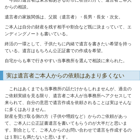
今回の遺言者は東京都あきる野市に在住の方で、遺言者ご本人
からの相談。
遺言者の家族関係は、父親（遺言者）・長男・長女・次女。
ご本人は自分の財産を残す相手や割合など既に決まっていて、エ
ンディングノートも書いている。
終活の一環として、子供たちに内緒で遺言を書きたい希望を持っ
ている。遺言はもちろん公正証書での作成を希望。
自宅からも車で行きやすい当事務所を選んで相談に来られた。
実は遺言者ご本人からの依頼はあまり多くない
これはあくまでも当事務所の話だけかもしれませんが、過去の
ご依頼実績を見る限り、遺言者ご本人が当事務所へアクセスして
来られて、自分の意思で遺言作成を依頼されることは実はそんな
に多くはありません。
財産を受け取る側の方（子供や甥姪など）からのご依頼があっ
て、ご本人に公正証書遺言を書いてもらうのが大半だと思いま
す。割合として、ご本人からのお問い合わせで遺言を作成するの
は１割にも満たないと思います。