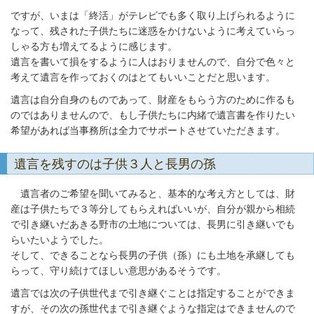
ですが、いまは「終活」がテレビでも多く取り上げられるように
なって、残された子供たちに迷惑をかけないように考えていらっ
しゃる方も増えてるように感じます。
遺言を書いて損をするように人はおりませんので、自分で色々と
考えて遺言を作っておくのはとてもいいことだと思います。
遺言は自分自身のものであって、財産をもらう方のために作るも
のではありませんので、もし子供たちに内緒で遺言書を作りたい
希望があれば当事務所は全力でサポートさせていただきます。
遺言を残すのは子供３人と長男の孫
遺言者のご希望を聞いてみると、基本的な考え方としては、財
産は子供たちで３等分してもらえればいいが、自分が親から相続
で引き継いだあきる野市の土地については、長男に引き継いでも
らいたいようでした。
そして、できることなら長男の子供（孫）にも土地を承継しても
らって、守り続けてほしい意思があるそうです。
遺言では次の子供世代まで引き継ぐことは指定することができま
すが、その次の孫世代まで引き継ぐような指定はできませんので