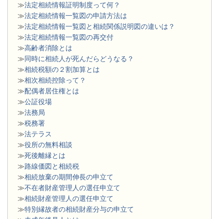
≫
法定相続情報証明制度って何？
≫
法定相続情報一覧図の申請方法は
≫
法定相続情報一覧図と相続関係説明図の違いは？
≫
法定相続情報一覧図の再交付
≫
高齢者消除とは
≫
同時に相続人が死んだらどうなる？
≫
相続税額の２割加算とは
≫
相次相続控除って？
≫
配偶者居住権とは
≫
公証役場
≫
法務局
≫
税務署
≫
法テラス
≫
役所の無料相談
≫
死後離縁とは
≫
路線価図と相続税
≫
相続放棄の期間伸長の申立て
≫
不在者財産管理人の選任申立て
≫
相続財産管理人の選任申立て
≫
特別縁故者の相続財産分与の申立て