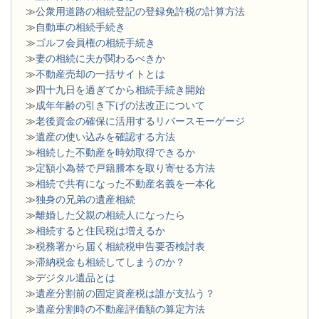
≫
公衆用道路の相続登記の登録免許税の計算方法
≫
自動車の相続手続き
≫
ゴルフ会員権の相続手続き
≫
妻の相続に夫が関わるべきか
≫
不動産売却の一括サイトとは
≫
四十九日を過ぎてから相続手続き開始
≫
成年年齢の引き下げの法改正について
≫
老後資金の確保に活用するリバースモーゲージ
≫
遺産の使い込みを確認する方法
≫
相続した不動産を時効取得できるか
≫
定額小為替で戸籍謄本を取り寄せる方法
≫
相続で共有になった不動産名義を一本化
≫
独身の兄弟の遺産相続
≫
離婚した父親の相続人になったら
≫
相続すると住民税は増えるか
≫
税務署から届く相続税申告要否検討表
≫
滞納税金も相続してしまうのか？
≫
デジタル遺品とは
≫
遺産分割前の固定資産税は誰が支払う？
≫
遺産分割時の不動産評価額の算定方法