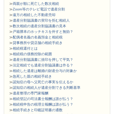
≫
両親が順に死亡した数次相続
≫
Zoom等のテレビ電話で遺産分割
≫
遠方の相続した不動産売却
≫
遺産分割協議書の実印を拒む相続人
≫
数次相続の遺産分割協議書の見本
≫
戸籍謄本のホッチキスを外すと無効？
≫
配偶者名義の名義預金と相続税
≫
貸事務所や貸店舗の相続手続き
≫
相続税還付とは
≫
相続税の債務控除の範囲
≫
遺産分割協議書に捨印を押して平気？
≫
法定相続でも遺産分割協議書は作る？
≫
相続した遺産は離婚の財産分与の対象か
≫
急死した親の相続手続き
≫
認知症の母へ父死亡の事実を伝えるか
≫
認知症の相続人が遺産分割できる判断基準
≫
遺産整理の専門家報酬
≫
相続登記の司法書士報酬は誰が払う？
≫
相続税申告の税理士報酬は誰が払う？
≫
相続手続きと印鑑証明書の通数