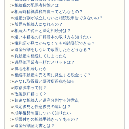
≫
相続税の配偶者控除とは
≫
相続時精算課税制度ってどんなもの？
≫
遺産分割が成立しないと相続税申告できないの？
≫
胎児も相続人になれるの？
≫
相続人の範囲と法定相続分は？
≫
遠い本籍地の戸籍謄本の取り方を知りたい
≫
権利証が見つからなくても相続登記できる？
≫
遺産分割をしないで放置したらどうなる？
≫
負動産を相続してしまったら
≫
遺品整理業者へ頼むメリットは？
≫
農地を相続したら
≫
相続不動産を売る際に発生する税金って？
≫
みなし取得費と譲渡所得税を知る
≫
除籍謄本って何？
≫
改製原戸籍って？
≫
疎遠な相続人と遺産分割する注意点
≫
法定後見と任意後見の違いは？
≫
成年後見制度について知りたい
≫
期限付きの相続手続きってあるの？
≫
遺産分割証明書とは？