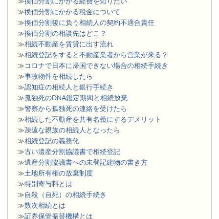
≫
換価分割にかかる経費を知りたい
≫
換価分割にかかる税金について
≫
換価分割後に負う相続人の契約不適合責任
≫
換価分割の相談先はどこ？
≫
相続不動産を賃貸に出す流れ
≫
相続登記をすると不動産業者から営業が来る？
≫
コロナで日本に帰国できない場合の相続手続き
≫
事故物件を相続したら
≫
認知症の相続人と銀行手続き
≫
孤独死のDNA鑑定期間と相続放棄
≫
警察から孤独死の連絡を受けたら
≫
相続した不動産を共有名義にするデメリット
≫
疎遠な親族の相続人となったら
≫
相続登記の義務化
≫
古い遺産分割協議書で相続登記
≫
遺産分割協議書への未登記建物の書き方
≫
土地所有権の放棄制度
≫
特別寄与料とは
≫
自殺（自死）の相続手続き
≫
数次相続とは
≫
証券保管振替機構とは