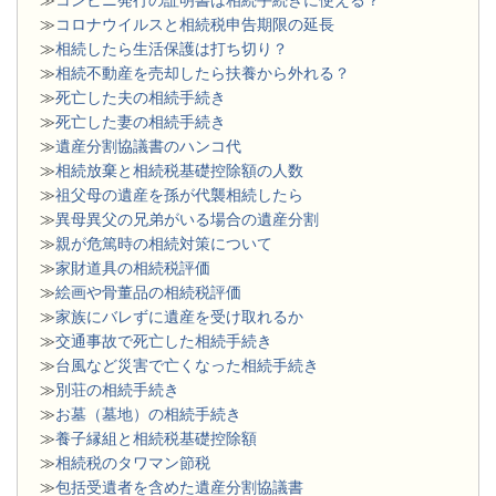
≫
コロナウイルスと相続税申告期限の延長
≫
相続したら生活保護は打ち切り？
≫
相続不動産を売却したら扶養から外れる？
≫
死亡した夫の相続手続き
≫
死亡した妻の相続手続き
≫
遺産分割協議書のハンコ代
≫
相続放棄と相続税基礎控除額の人数
≫
祖父母の遺産を孫が代襲相続したら
≫
異母異父の兄弟がいる場合の遺産分割
≫
親が危篤時の相続対策について
≫
家財道具の相続税評価
≫
絵画や骨董品の相続税評価
≫
家族にバレずに遺産を受け取れるか
≫
交通事故で死亡した相続手続き
≫
台風など災害で亡くなった相続手続き
≫
別荘の相続手続き
≫
お墓（墓地）の相続手続き
≫
養子縁組と相続税基礎控除額
≫
相続税のタワマン節税
≫
包括受遺者を含めた遺産分割協議書