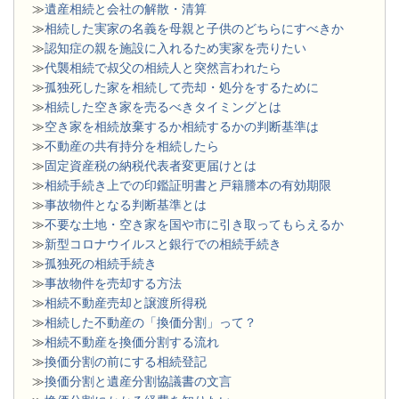
≫
遺産相続と会社の解散・清算
≫
相続した実家の名義を母親と子供のどちらにすべきか
≫
認知症の親を施設に入れるため実家を売りたい
≫
代襲相続で叔父の相続人と突然言われたら
≫
孤独死した家を相続して売却・処分をするために
≫
相続した空き家を売るべきタイミングとは
≫
空き家を相続放棄するか相続するかの判断基準は
≫
不動産の共有持分を相続したら
≫
固定資産税の納税代表者変更届けとは
≫
相続手続き上での印鑑証明書と戸籍謄本の有効期限
≫
事故物件となる判断基準とは
≫
不要な土地・空き家を国や市に引き取ってもらえるか
≫
新型コロナウイルスと銀行での相続手続き
≫
孤独死の相続手続き
≫
事故物件を売却する方法
≫
相続不動産売却と譲渡所得税
≫
相続した不動産の「換価分割」って？
≫
相続不動産を換価分割する流れ
≫
換価分割の前にする相続登記
≫
換価分割と遺産分割協議書の文言