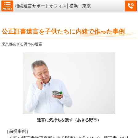
相続遺言サポートオフィス│横浜・東京
MENU
公正証書遺言を子供たちに内緒で作った事例
東京都あきる野市の遺言
遺言に気持ちを残す（あきる野市）
［前提事例］