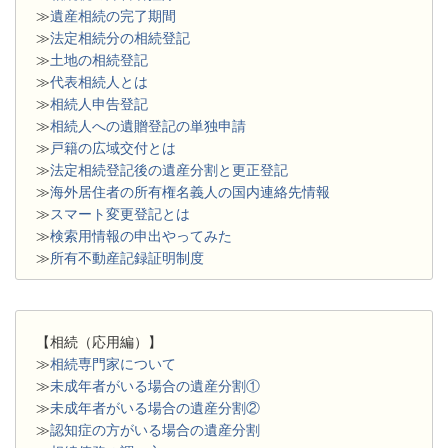
≫
遺産相続の完了期間
≫
法定相続分の相続登記
≫
土地の相続登記
≫
代表相続人とは
≫
相続人申告登記
≫
相続人への遺贈登記の単独申請
≫
戸籍の広域交付とは
≫
法定相続登記後の遺産分割と更正登記
≫
海外居住者の所有権名義人の国内連絡先情報
≫
スマート変更登記とは
≫
検索用情報の申出やってみた
≫
所有不動産記録証明制度
【相続（応用編）】
≫
相続専門家について
≫
未成年者がいる場合の遺産分割①
≫
未成年者がいる場合の遺産分割②
≫
認知症の方がいる場合の遺産分割