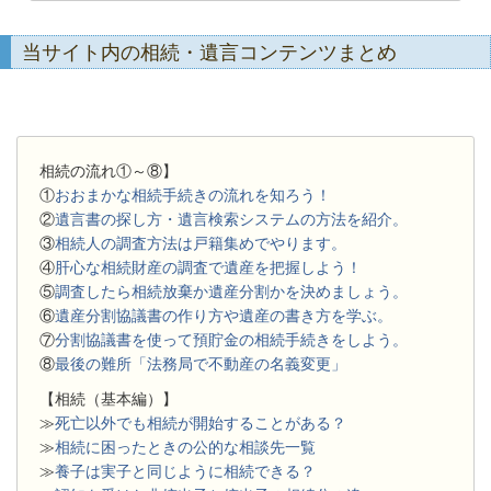
当サイト内の相続・遺言コンテンツまとめ
相続の流れ①～⑧】
①
おおまかな相続手続きの流れを知ろう！
②
遺言書の探し方・遺言検索システムの方法を紹介。
③
相続人の調査方法は戸籍集めでやります。
④
肝心な相続財産の調査で遺産を把握しよう！
⑤
調査したら相続放棄か遺産分割かを決めましょう。
⑥
遺産分割協議書の作り方や遺産の書き方を学ぶ。
⑦
分割協議書を使って預貯金の相続手続きをしよう。
⑧
最後の難所「法務局で不動産の名義変更」
【相続（基本編）】
≫
死亡以外でも相続が開始することがある？
≫
相続に困ったときの公的な相談先一覧
≫
養子は実子と同じように相続できる？