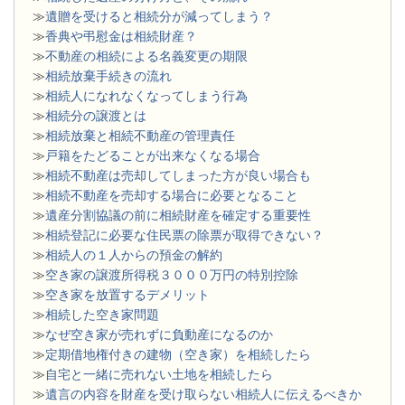
≫
遺贈を受けると相続分が減ってしまう？
≫
香典や弔慰金は相続財産？
≫
不動産の相続による名義変更の期限
≫
相続放棄手続きの流れ
≫
相続人になれなくなってしまう行為
≫
相続分の譲渡とは
​≫
相続放棄と相続不動産の管理責任
≫
戸籍をたどることが出来なくなる場合
≫
相続不動産は売却してしまった方が良い場合も
≫
相続不動産を売却する場合に必要となること
≫
遺産分割協議の前に相続財産を確定する重要性
≫
相続登記に必要な住民票の除票が取得できない？
≫
相続人の１人からの預金の解約
≫
空き家の譲渡所得税３０００万円の特別控除
≫
空き家を放置するデメリット
≫
相続した空き家問題
​≫
なぜ空き家が売れずに負動産になるのか
≫
定期借地権付きの建物（空き家）を相続したら
≫
自宅と一緒に売れない土地を相続したら
≫
遺言の内容を財産を受け取らない相続人に伝えるべきか