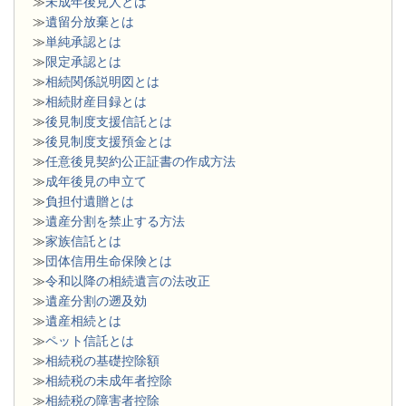
≫
未成年後見人とは
≫
遺留分放棄とは
≫
単純承認とは
≫
限定承認とは
≫
相続関係説明図とは
≫
相続財産目録とは
≫
後見制度支援信託とは
≫
後見制度支援預金とは
≫
任意後見契約公正証書の作成方法
≫
成年後見の申立て
≫
負担付遺贈とは
≫
遺産分割を禁止する方法
≫
家族信託とは
≫
団体信用生命保険とは
≫
令和以降の相続遺言の法改正
≫
遺産分割の遡及効
≫
遺産相続とは
≫
ペット信託とは
≫
相続税の基礎控除額
≫
相続税の未成年者控除
≫
相続税の障害者控除