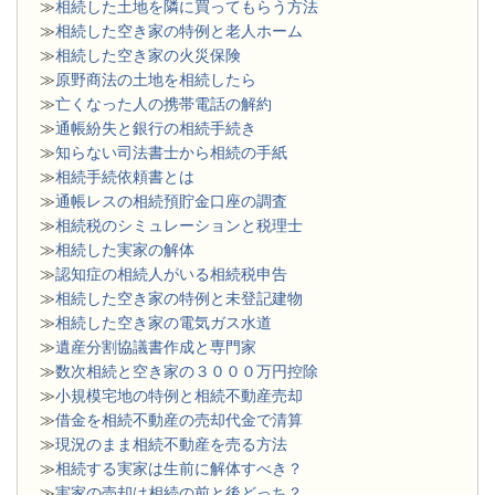
≫
相続した土地を隣に買ってもらう方法
≫
相続した空き家の特例と老人ホーム
≫
相続した空き家の火災保険
≫
原野商法の土地を相続したら
≫
亡くなった人の携帯電話の解約
≫
通帳紛失と銀行の相続手続き
≫
知らない司法書士から相続の手紙
≫
相続手続依頼書とは
≫
通帳レスの相続預貯金口座の調査
≫
相続税のシミュレーションと税理士
≫
相続した実家の解体
≫
認知症の相続人がいる相続税申告
≫
相続した空き家の特例と未登記建物
≫
相続した空き家の電気ガス水道
≫
遺産分割協議書作成と専門家
≫
数次相続と空き家の３０００万円控除
≫
小規模宅地の特例と相続不動産売却
≫
借金を相続不動産の売却代金で清算
≫
現況のまま相続不動産を売る方法
≫
相続する実家は生前に解体すべき？
≫
実家の売却は相続の前と後どっち？