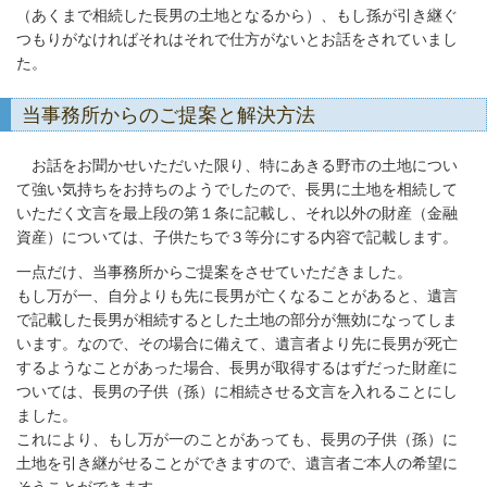
（あくまで相続した長男の土地となるから）、もし孫が引き継ぐ
つもりがなければそれはそれで仕方がないとお話をされていまし
た。
当事務所からのご提案と解決方法
お話をお聞かせいただいた限り、特にあきる野市の土地につい
て強い気持ちをお持ちのようでしたので、長男に土地を相続して
いただく文言を最上段の第１条に記載し、それ以外の財産（金融
資産）については、子供たちで３等分にする内容で記載します。
一点だけ、当事務所からご提案をさせていただきました。
もし万が一、自分よりも先に長男が亡くなることがあると、遺言
で記載した長男が相続するとした土地の部分が無効になってしま
います。なので、その場合に備えて、遺言者より先に長男が死亡
するようなことがあった場合、長男が取得するはずだった財産に
ついては、長男の子供（孫）に相続させる文言を入れることにし
ました。
これにより、もし万が一のことがあっても、長男の子供（孫）に
土地を引き継がせることができますので、遺言者ご本人の希望に