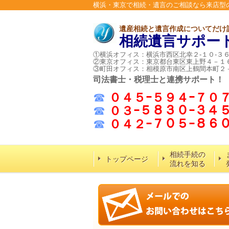
横浜・東京で相続・遺言のご相談なら来店型
遺産相続と遺言作成についてだけ
相続遺言サポー
①横浜オフィス：横浜市西区北幸２-１０-３
②東京オフィス：東京都台東区東上野４－１
③町田オフィス：相模原市南区上鶴間本町２
司法書士・税理士と連携サポート！
☎
０４５ｰ５９４ｰ７０
☎
０３ｰ５８３０ｰ３４
☎
０４２ｰ７０５ｰ８
相続手続の
トップページ
流れを知る