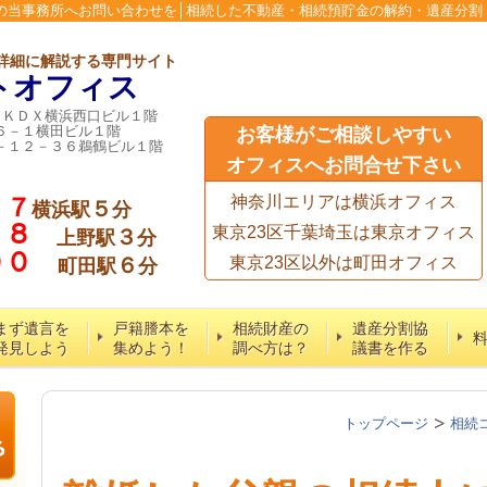
の当事務所へお問い合わせを│相続した不動産・相続預貯金の解約・遺産分割
詳細に解説する専門サイト
トオフィス
６ＫＤＸ横浜西口ビル１階
６－１横田ビル１階
お客様がご相談しやすい
－１２－３６鵜鶴ビル１階
オフィスへお問合せ下さい
７７
神奈川エリアは横浜オフィス
５
横浜駅
分
５８
東京23区千葉埼玉は東京オフィス
３
上野駅
分
６００
６
東京23区以外は町田オフィス
町田駅
分
まず遺言を
戸籍謄本を
相続財産の
遺産分割協
発見しよう
集めよう！
調べ方は？
議書を作る
トップページ
相続