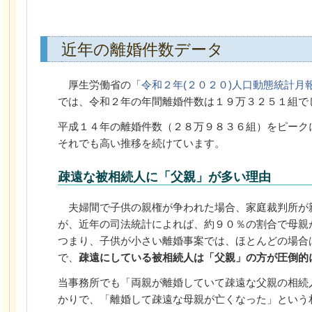
近年の離婚件数データ
厚生労働省の「
令和２年(２０２０)人口動態統計月
では、令和２年の年間離婚件数は１９万３２５１組で
平成１４年の離婚件数（２８万９８３６組）をピーク
それでも高い推移を続けています。
疎遠な被相続人に「父親」が多い理由
夫婦間で子供の親権が争われた場合、家庭裁判所が
が、近年の司法統計によれば、約９０％の割合で母親
つまり、子供が小さい離婚事案では、ほとんどの場合
で、
疎遠にしている被相続人は「父親」の方が圧倒的
当事務所でも「両親が離婚していて疎遠な父親の相続
かりで、「離婚して疎遠な母親が亡くなった」という