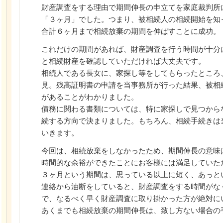
財産調査をする理由で期間伸長の申立てを家庭裁判所
「３ヶ月」でした。つまり、被相続人の相続開始を知
合計６ヶ月まで相続放棄の期間を伸ばすことに成功。
これだけの期間があれば、財産調査を行う時間が十分
と相続財産を確認していただければ大丈夫です。
相続人である長女に、家探し等をしてもらったところ
見。残高証明書の申請を当事務所が行った結果、被相
があることがわかりました。
債務に関わる書類については、特に家探しで見つから
続する方向で決まりました。もちろん、相続手続きは
いきます。
今回は、相続放棄をしなかったため、期間伸長の意味
時間的な余裕ができたことにお客様には満足していた
３ヶ月という期間は、思っている以上に短く、あっと
連絡から油断をしていると、財産調査をする時間がな
で、なるべく早く財産調査に取り掛かった方が絶対に
あくまでも相続放棄の期間伸長は、致し方ない場合の