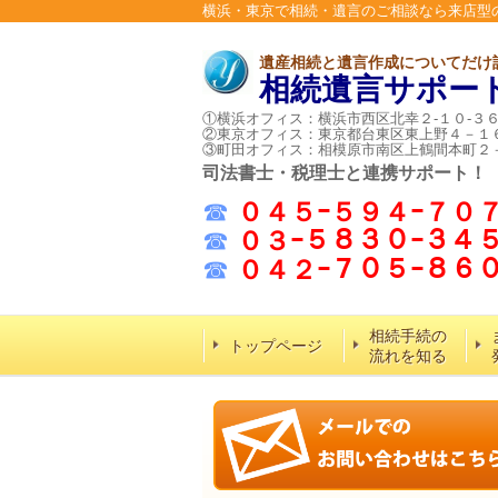
横浜・東京で相続・遺言のご相談なら来店型
遺産相続と遺言作成についてだけ
相続遺言サポー
①横浜オフィス：横浜市西区北幸２-１０-３
②東京オフィス：東京都台東区東上野４－１
③町田オフィス：相模原市南区上鶴間本町２
司法書士・税理士と連携サポート！
☎
０４５ｰ５９４ｰ７０
☎
０３ｰ５８３０ｰ３４
☎
０４２ｰ７０５ｰ８
相続手続の
トップページ
流れを知る