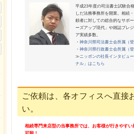
平成23年度の司法書士試験合
しだ法務事務所を開業。相続・
頼者に対しての総合的なサポー
ーズアップ現代」や雑誌プレジ
ア実績多数。
・
神奈川県司法書士会所属（登
・
神奈川県行政書士会所属（登
≫
ニッポンの社長インタビュー
ナル」はこちら
ご依頼は、各オフィスへ直接
い。
相続専門来店型の当事務所では、お客様が行きやすい
可能！