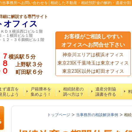
の当事務所へお問い合わせを│相続した不動産・相続預貯金の解約・遺産分割
詳細に解説する専門サイト
トオフィス
６ＫＤＸ横浜西口ビル１階
６－１横田ビル１階
お客様がご相談しやすい
－１２－３６鵜鶴ビル１階
オフィスへお問合せ下さい
７７
神奈川エリアは横浜オフィス
５
横浜駅
分
５８
東京23区千葉埼玉は東京オフィス
３
上野駅
分
６００
６
東京23区以外は町田オフィス
町田駅
分
まず遺言を
戸籍謄本を
相続財産の
遺産分割協
発見しよう
集めよう！
調べ方は？
議書を作る
トップページ
当事務所の相談解決事例
相続