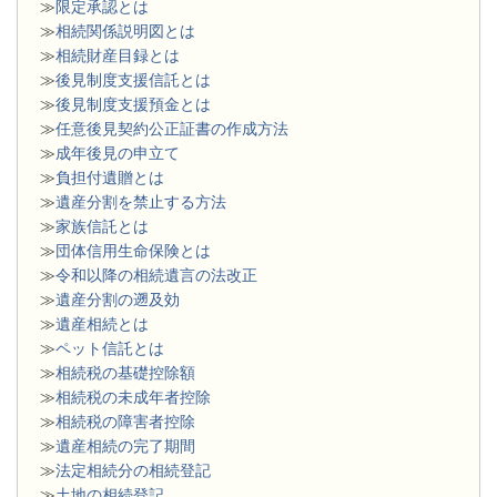
≫
限定承認とは
≫
相続関係説明図とは
≫
相続財産目録とは
≫
後見制度支援信託とは
≫
後見制度支援預金とは
≫
任意後見契約公正証書の作成方法
≫
成年後見の申立て
≫
負担付遺贈とは
≫
遺産分割を禁止する方法
≫
家族信託とは
≫
団体信用生命保険とは
≫
令和以降の相続遺言の法改正
≫
遺産分割の遡及効
≫
遺産相続とは
≫
ペット信託とは
≫
相続税の基礎控除額
≫
相続税の未成年者控除
≫
相続税の障害者控除
≫
遺産相続の完了期間
≫
法定相続分の相続登記
≫
土地の相続登記