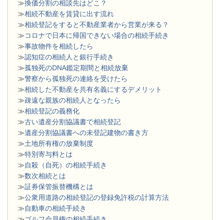
≫
換価分割の相談先はどこ？
≫
相続不動産を賃貸に出す流れ
≫
相続登記をすると不動産業者から営業が来る？
≫
コロナで日本に帰国できない場合の相続手続き
≫
事故物件を相続したら
≫
認知症の相続人と銀行手続き
≫
孤独死のDNA鑑定期間と相続放棄
≫
警察から孤独死の連絡を受けたら
≫
相続した不動産を共有名義にするデメリット
≫
疎遠な親族の相続人となったら
≫
相続登記の義務化
≫
古い遺産分割協議書で相続登記
≫
遺産分割協議書への未登記建物の書き方
≫
土地所有権の放棄制度
≫
特別寄与料とは
≫
自殺（自死）の相続手続き
≫
数次相続とは
≫
証券保管振替機構とは
≫
公衆用道路の相続登記の登録免許税の計算方法
≫
自動車の相続手続き
≫
ゴルフ会員権の相続手続き