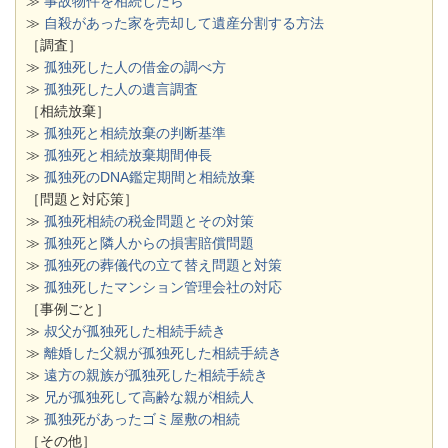
≫
事故物件を相続したら
≫
自殺があった家を売却して遺産分割する方法
［調査］
≫
孤独死した人の借金の調べ方
≫
孤独死した人の遺言調査
［相続放棄］
≫
孤独死と相続放棄の判断基準
≫
孤独死と相続放棄期間伸長
≫
孤独死のDNA鑑定期間と相続放棄
［問題と対応策］
≫
孤独死相続の税金問題とその対策
≫
孤独死と隣人からの損害賠償問題
≫
孤独死の葬儀代の立て替え問題と対策
≫
孤独死したマンション管理会社の対応
［事例ごと］
≫
叔父が孤独死した相続手続き
≫
離婚した父親が孤独死した相続手続き
≫
遠方の親族が孤独死した相続手続き
≫
兄が孤独死して高齢な親が相続人
≫
孤独死があったゴミ屋敷の相続
［その他］