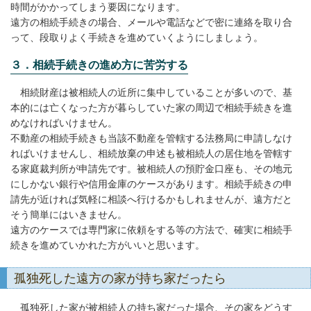
時間がかかってしまう要因になります。
遠方の相続手続きの場合、メールや電話などで密に連絡を取り合
って、段取りよく手続きを進めていくようにしましょう。
３．相続手続きの進め方に苦労する
相続財産は被相続人の近所に集中していることが多いので、基
本的には亡くなった方が暮らしていた家の周辺で相続手続きを進
めなければいけません。
不動産の相続手続きも当該不動産を管轄する法務局に申請しなけ
ればいけませんし、相続放棄の申述も被相続人の居住地を管轄す
る家庭裁判所が申請先です。被相続人の預貯金口座も、その地元
にしかない銀行や信用金庫のケースがあります。相続手続きの申
請先が近ければ気軽に相談へ行けるかもしれませんが、遠方だと
そう簡単にはいきません。
遠方のケースでは専門家に依頼をする等の方法で、確実に相続手
続きを進めていかれた方がいいと思います。
孤独死した遠方の家が持ち家だったら
孤独死した家が被相続人の持ち家だった場合、その家をどうす