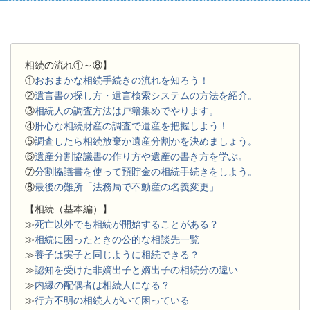
相続の流れ①～⑧】
①
おおまかな相続手続きの流れを知ろう！
②
遺言書の探し方・遺言検索システムの方法を紹介。
③
相続人の調査方法は戸籍集めでやります。
④
肝心な相続財産の調査で遺産を把握しよう！
⑤
調査したら相続放棄か遺産分割かを決めましょう。
⑥
遺産分割協議書の作り方や遺産の書き方を学ぶ。
⑦
分割協議書を使って預貯金の相続手続きをしよう。
⑧
最後の難所「法務局で不動産の名義変更」
【相続（基本編）】
≫
死亡以外でも相続が開始することがある？
≫
相続に困ったときの公的な相談先一覧
≫
養子は実子と同じように相続できる？
≫
認知を受けた非嫡出子と嫡出子の相続分の違い
≫
内縁の配偶者は相続人になる？
≫
行方不明の相続人がいて困っている