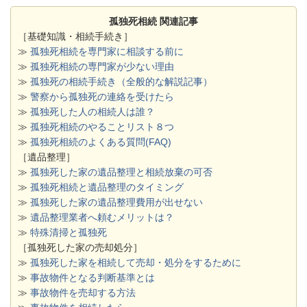
孤独死相続 関連記事
［基礎知識・相続手続き］
≫
孤独死相続を専門家に相談する前に
≫
孤独死相続の専門家が少ない理由
≫
孤独死の相続手続き（全般的な解説記事）
≫
警察から孤独死の連絡を受けたら
≫
孤独死した人の相続人は誰？
≫
孤独死相続のやることリスト８つ
≫
孤独死相続のよくある質問(FAQ)
［遺品整理］
≫
孤独死した家の遺品整理と相続放棄の可否
≫
孤独死相続と遺品整理のタイミング
≫
孤独死した家の遺品整理費用が出せない
≫
遺品整理業者へ頼むメリットは？
≫
特殊清掃と孤独死
［孤独死した家の売却処分］
≫
孤独死した家を相続して売却・処分をするために
≫
事故物件となる判断基準とは
≫
事故物件を売却する方法