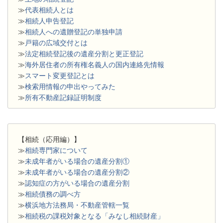
≫
代表相続人とは
≫
相続人申告登記
≫
相続人への遺贈登記の単独申請
≫
戸籍の広域交付とは
≫
法定相続登記後の遺産分割と更正登記
≫
海外居住者の所有権名義人の国内連絡先情報
≫
スマート変更登記とは
≫
検索用情報の申出やってみた
≫
所有不動産記録証明制度
【相続（応用編）】
≫
相続専門家について
≫
未成年者がいる場合の遺産分割①
≫
未成年者がいる場合の遺産分割②
≫
認知症の方がいる場合の遺産分割
≫
相続債務の調べ方
≫
横浜地方法務局・不動産管轄一覧
≫
相続税の課税対象となる「みなし相続財産」