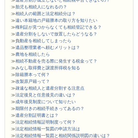
≫
遺産分割が成立しないと相続税申告できないの？
≫
胎児も相続人になれるの？
≫
相続人の範囲と法定相続分は？
≫
遠い本籍地の戸籍謄本の取り方を知りたい
≫
権利証が見つからなくても相続登記できる？
≫
遺産分割をしないで放置したらどうなる？
≫
負動産を相続してしまったら
≫
遺品整理業者へ頼むメリットは？
≫
農地を相続したら
≫
相続不動産を売る際に発生する税金って？
≫
みなし取得費と譲渡所得税を知る
≫
除籍謄本って何？
≫
改製原戸籍って？
≫
疎遠な相続人と遺産分割する注意点
≫
法定後見と任意後見の違いは？
≫
成年後見制度について知りたい
≫
期限付きの相続手続きってあるの？
≫
遺産分割証明書とは？
≫
法定相続情報証明制度って何？
≫
法定相続情報一覧図の申請方法は
≫
法定相続情報一覧図と相続関係説明図の違いは？