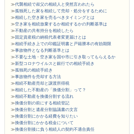
≫
代襲相続で叔父の相続人と突然言われたら
≫
孤独死した家を相続して売却・処分をするために
≫
相続した空き家を売るべきタイミングとは
≫
空き家を相続放棄するか相続するかの判断基準は
≫
不動産の共有持分を相続したら
≫
固定資産税の納税代表者変更届けとは
≫
相続手続き上での印鑑証明書と戸籍謄本の有効期限
≫
事故物件となる判断基準とは
≫
不要な土地・空き家を国や市に引き取ってもらえるか
≫
新型コロナウイルスと銀行での相続手続き
≫
孤独死の相続手続き
≫
事故物件を売却する方法
≫
相続不動産売却と譲渡所得税
≫
相続した不動産の「換価分割」って？
≫
相続不動産を換価分割する流れ
≫
換価分割の前にする相続登記
≫
換価分割と遺産分割協議書の文言
≫
換価分割にかかる経費を知りたい
≫
換価分割にかかる税金について
≫
換価分割後に負う相続人の契約不適合責任