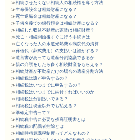
≫
相続させたくない相続人の相続権を奪う方法
≫
生命保険金は相続財産になる？
≫
死亡退職金は相続財産になる？
≫
子供名義での銀行預金は相続財産になる？
≫
相続した収益不動産の家賃は相続財産？
≫
死亡・相続開始後すぐに行う手続きは
≫
亡くなった人の水道光熱費や病院代の清算
≫
葬儀代（葬式費用）の支払いは誰がする？
≫
遺言書があっても遺産分割協議できるか
≫
親の介護をしたら多く相続財産をもらえる？
≫
相続財産が不動産だけの場合の遺産分割方法
≫
相続税は誰が申告するの？
≫
相続税はいつまでに申告するの？
≫
相続税はいつまでに納付すればいいのか
≫
相続税は分割払いできる？
≫
相続税は現金以外でも払える？
≫
準確定申告って？
≫
相続税申告に必要な残高証明書とは
≫
相続税の配偶者控除とは
≫
相続時精算課税制度ってどんなもの？