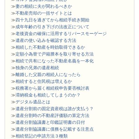
≫
妻の相続に夫が関わるべきか
≫
不動産売却の一括サイトとは
≫
四十九日を過ぎてから相続手続き開始
≫
成年年齢の引き下げの法改正について
≫
老後資金の確保に活用するリバースモーゲージ
≫
遺産の使い込みを確認する方法
≫
相続した不動産を時効取得できるか
≫
定額小為替で戸籍謄本を取り寄せる方法
≫
相続で共有になった不動産名義を一本化
≫
独身の兄弟の遺産相続
≫
離婚した父親の相続人になったら
≫
相続すると住民税は増えるか
≫
税務署から届く相続税申告要否検討表
≫
滞納税金も相続してしまうのか？
≫
デジタル遺品とは
≫
遺産分割前の固定資産税は誰が支払う？
≫
遺産分割時の不動産評価額の算定方法
≫
遺産分割協議書と印鑑証明書の日付
≫
遺産分割協議書に債務を記載する注意点
≫
相続登記の申請方法３種類