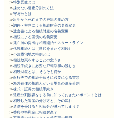
≫
特別受益とは
≫
揉めない遺産分割の方法
≫
寄与分とは
≫
出生から死亡までの戸籍の集め方
≫
調停・審判による相続財産の名義変更
≫
遺言書による相続財産の名義変更
≫
相続による国債の名義変更
≫
死亡届の提出は相続開始のスタートライン
≫
代襲相続とは（世代をまたぐ相続）
≫
小規模宅地の特例とは
≫
相続放棄をすることの危うさ
≫
相続手続きに必要な戸籍取得の難しさ
≫
相続財産とは、そもそも何か
≫
銀行等での相続手続きに必要になる書類
​≫
海外在住の相続人がいる場合の遺産分割
≫
株式・証券の相続手続き
≫
遺産分割協議をする前に知っておきたいポイントとは
≫
相続した遺産の分け方と、その流れ
≫
遺贈を受けると相続分が減ってしまう？
≫
香典や弔慰金は相続財産？