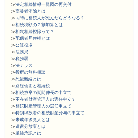
≫
法定相続情報一覧図の再交付
≫
高齢者消除とは
≫
同時に相続人が死んだらどうなる？
≫
相続税額の２割加算とは
≫
相次相続控除って？
≫
配偶者居住権とは
≫
公証役場
≫
法務局
≫
税務署
≫
法テラス
≫
役所の無料相談
≫
死後離縁とは
≫
路線価図と相続税
≫
相続放棄の期間伸長の申立て
≫
不在者財産管理人の選任申立て
≫
相続財産管理人の選任申立て
≫
特別縁故者の相続財産分与の申立て
≫
未成年後見人とは
≫
遺留分放棄とは
≫
単純承認とは