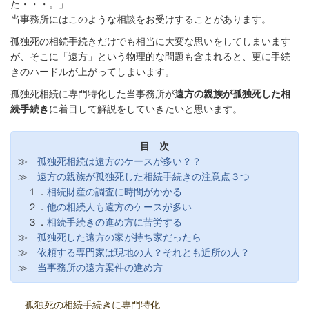
た・・・。」
当事務所にはこのような相談をお受けすることがあります。
孤独死の相続手続きだけでも相当に大変な思いをしてしまいます
が、そこに「遠方」という物理的な問題も含まれると、更に手続
きのハードルが上がってしまいます。
孤独死相続に専門特化した当事務所が
遠方の親族が孤独死した相
続手続き
に着目して解説をしていきたいと思います。
目 次
≫
孤独死相続は遠方のケースが多い？？
≫
遠方の親族が孤独死した相続手続きの注意点３つ
１．
相続財産の調査に時間がかかる
２．
他の相続人も遠方のケースが多い
３．
相続手続きの進め方に苦労する
≫
孤独死した遠方の家が持ち家だったら
≫
依頼する専門家は現地の人？それとも近所の人？
≫
当事務所の遠方案件の進め方
孤独死の相続手続きに専門特化