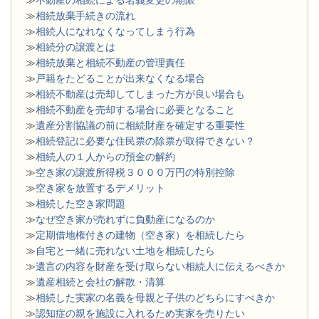
≫
不動産の相続による名義変更の期限
≫
相続放棄手続きの流れ
≫
相続人になれなくなってしまう行為
≫
相続分の譲渡とは
​≫
相続放棄と相続不動産の管理責任
≫
戸籍をたどることが出来なくなる場合
≫
相続不動産は売却してしまった方が良い場合も
≫
相続不動産を売却する場合に必要となること
≫
遺産分割協議の前に相続財産を確定する重要性
≫
相続登記に必要な住民票の除票が取得できない？
≫
相続人の１人からの預金の解約
≫
空き家の譲渡所得税３０００万円の特別控除
≫
空き家を放置するデメリット
≫
相続した空き家問題
​≫
なぜ空き家が売れずに負動産になるのか
≫
定期借地権付きの建物（空き家）を相続したら
≫
自宅と一緒に売れない土地を相続したら
≫
遺言の内容を財産を受け取らない相続人に伝えるべきか
≫
遺産相続と会社の解散・清算
≫
相続した実家の名義を母親と子供のどちらにすべきか
≫
認知症の親を施設に入れるため実家を売りたい