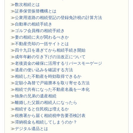
≫
数次相続とは
≫
証券保管振替機構とは
≫
公衆用道路の相続登記の登録免許税の計算方法
≫
自動車の相続手続き
≫
ゴルフ会員権の相続手続き
≫
妻の相続に夫が関わるべきか
≫
不動産売却の一括サイトとは
≫
四十九日を過ぎてから相続手続き開始
≫
成年年齢の引き下げの法改正について
≫
老後資金の確保に活用するリバースモーゲージ
≫
遺産の使い込みを確認する方法
≫
相続した不動産を時効取得できるか
≫
定額小為替で戸籍謄本を取り寄せる方法
≫
相続で共有になった不動産名義を一本化
≫
独身の兄弟の遺産相続
≫
離婚した父親の相続人になったら
≫
相続すると住民税は増えるか
≫
税務署から届く相続税申告要否検討表
≫
滞納税金も相続してしまうのか？
≫
デジタル遺品とは