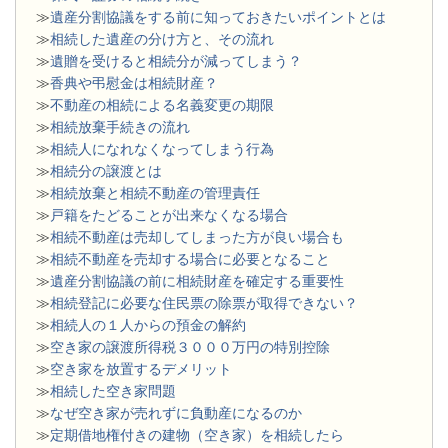
≫
遺産分割協議をする前に知っておきたいポイントとは
≫
相続した遺産の分け方と、その流れ
≫
遺贈を受けると相続分が減ってしまう？
≫
香典や弔慰金は相続財産？
≫
不動産の相続による名義変更の期限
≫
相続放棄手続きの流れ
≫
相続人になれなくなってしまう行為
≫
相続分の譲渡とは
​≫
相続放棄と相続不動産の管理責任
≫
戸籍をたどることが出来なくなる場合
≫
相続不動産は売却してしまった方が良い場合も
≫
相続不動産を売却する場合に必要となること
≫
遺産分割協議の前に相続財産を確定する重要性
≫
相続登記に必要な住民票の除票が取得できない？
≫
相続人の１人からの預金の解約
≫
空き家の譲渡所得税３０００万円の特別控除
≫
空き家を放置するデメリット
≫
相続した空き家問題
​≫
なぜ空き家が売れずに負動産になるのか
≫
定期借地権付きの建物（空き家）を相続したら