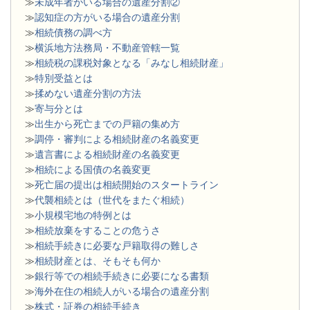
≫
未成年者がいる場合の遺産分割②
≫
認知症の方がいる場合の遺産分割
≫
相続債務の調べ方
≫
横浜地方法務局・不動産管轄一覧
≫
相続税の課税対象となる「みなし相続財産」
≫
特別受益とは
≫
揉めない遺産分割の方法
≫
寄与分とは
≫
出生から死亡までの戸籍の集め方
≫
調停・審判による相続財産の名義変更
≫
遺言書による相続財産の名義変更
≫
相続による国債の名義変更
≫
死亡届の提出は相続開始のスタートライン
≫
代襲相続とは（世代をまたぐ相続）
≫
小規模宅地の特例とは
≫
相続放棄をすることの危うさ
≫
相続手続きに必要な戸籍取得の難しさ
≫
相続財産とは、そもそも何か
≫
銀行等での相続手続きに必要になる書類
​≫
海外在住の相続人がいる場合の遺産分割
≫
株式・証券の相続手続き