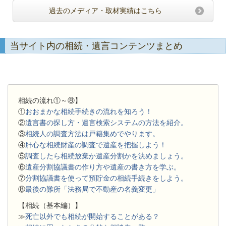
過去のメディア・取材実績はこちら
当サイト内の相続・遺言コンテンツまとめ
相続の流れ①～⑧】
①
おおまかな相続手続きの流れを知ろう！
②
遺言書の探し方・遺言検索システムの方法を紹介。
③
相続人の調査方法は戸籍集めでやります。
④
肝心な相続財産の調査で遺産を把握しよう！
⑤
調査したら相続放棄か遺産分割かを決めましょう。
⑥
遺産分割協議書の作り方や遺産の書き方を学ぶ。
⑦
分割協議書を使って預貯金の相続手続きをしよう。
⑧
最後の難所「法務局で不動産の名義変更」
【相続（基本編）】
≫
死亡以外でも相続が開始することがある？