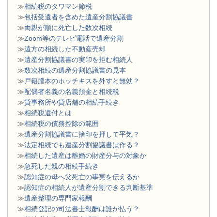
≫
相続税のタワマン節税
≫
包括受遺者を含めた遺産分割協議書
≫
両親が順に死亡した数次相続
≫
Zoom等のテレビ電話で遺産分割
≫
遠方の相続した不動産売却
≫
遺産分割協議書の実印を拒む相続人
≫
数次相続の遺産分割協議書の見本
≫
戸籍謄本のホッチキスを外すと無効？
≫
配偶者名義の名義預金と相続税
≫
貸事務所や貸店舗の相続手続き
≫
相続税還付とは
≫
相続税の債務控除の範囲
≫
遺産分割協議書に捨印を押して平気？
≫
法定相続でも遺産分割協議書は作る？
≫
相続した遺産は離婚の財産分与の対象か
≫
急死した親の相続手続き
≫
認知症の母へ父死亡の事実を伝えるか
≫
認知症の相続人が遺産分割できる判断基準
≫
遺産整理の専門家報酬
≫
相続登記の司法書士報酬は誰が払う？