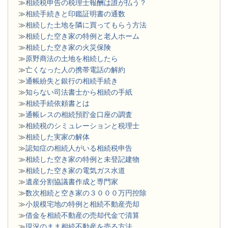
≫
相続税申告の税理士報酬は誰が払う？
≫
相続手続きと印鑑証明書の通数
≫
相続した土地を隣に買ってもらう方法
≫
相続した空き家の特例と老人ホーム
≫
相続した空き家の火災保険
≫
原野商法の土地を相続したら
≫
亡くなった人の携帯電話の解約
≫
通帳紛失と銀行の相続手続き
≫
知らない司法書士から相続の手紙
≫
相続手続依頼書とは
≫
通帳レスの相続預貯金口座の調査
≫
相続税のシミュレーションと税理士
≫
相続した実家の解体
≫
認知症の相続人がいる相続税申告
≫
相続した空き家の特例と未登記建物
≫
相続した空き家の電気ガス水道
≫
遺産分割協議書作成と専門家
≫
数次相続と空き家の３０００万円控除
≫
小規模宅地の特例と相続不動産売却
≫
借金を相続不動産の売却代金で清算
≫
現況のまま相続不動産を売る方法