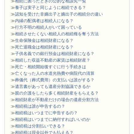
≫
相続に困ったときの公的な相談先一覧
≫
養子は実子と同じように相続できる？
≫
認知を受けた非嫡出子と嫡出子の相続分の違い
≫
内縁の配偶者は相続人になる？
≫
行方不明の相続人がいて困っている
≫
相続させたくない相続人の相続権を奪う方法
≫
生命保険金は相続財産になる？
≫
死亡退職金は相続財産になる？
≫
子供名義での銀行預金は相続財産になる？
≫
相続した収益不動産の家賃は相続財産？
≫
死亡・相続開始後すぐに行う手続きは
≫
亡くなった人の水道光熱費や病院代の清算
≫
葬儀代（葬式費用）の支払いは誰がする？
≫
遺言書があっても遺産分割協議できるか
≫
親の介護をしたら多く相続財産をもらえる？
≫
相続財産が不動産だけの場合の遺産分割方法
≫
相続税は誰が申告するの？
≫
相続税はいつまでに申告するの？
≫
相続税はいつまでに納付すればいいのか
≫
相続税は分割払いできる？
≫
相続税は現金以外でも払える？