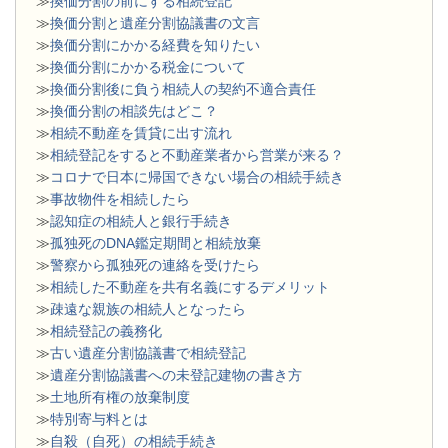
≫
換価分割の前にする相続登記
≫
換価分割と遺産分割協議書の文言
≫
換価分割にかかる経費を知りたい
≫
換価分割にかかる税金について
≫
換価分割後に負う相続人の契約不適合責任
≫
換価分割の相談先はどこ？
≫
相続不動産を賃貸に出す流れ
≫
相続登記をすると不動産業者から営業が来る？
≫
コロナで日本に帰国できない場合の相続手続き
≫
事故物件を相続したら
≫
認知症の相続人と銀行手続き
≫
孤独死のDNA鑑定期間と相続放棄
≫
警察から孤独死の連絡を受けたら
≫
相続した不動産を共有名義にするデメリット
≫
疎遠な親族の相続人となったら
≫
相続登記の義務化
≫
古い遺産分割協議書で相続登記
≫
遺産分割協議書への未登記建物の書き方
≫
土地所有権の放棄制度
≫
特別寄与料とは
≫
自殺（自死）の相続手続き