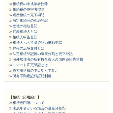
≫
相続税の未成年者控除
≫
相続税の障害者控除
≫
遺産相続の完了期間
≫
法定相続分の相続登記
≫
土地の相続登記
≫
代表相続人とは
≫
相続人申告登記
≫
相続人への遺贈登記の単独申請
≫
戸籍の広域交付とは
≫
法定相続登記後の遺産分割と更正登記
≫
海外居住者の所有権名義人の国内連絡先情報
≫
スマート変更登記とは
≫
検索用情報の申出やってみた
≫
所有不動産記録証明制度
【相続（応用編）】
≫
相続専門家について
≫
未成年者がいる場合の遺産分割①