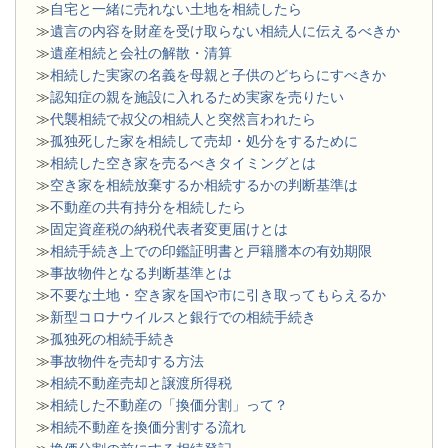
≫
自宅と一緒に売れない土地を相続したら
≫
遺言の内容を財産を受け取らない相続人に伝えるべきか
≫
遺産相続と会社の解散・清算
≫
相続した実家の名義を母親と子供のどちらにすべきか
≫
認知症の親を施設に入れるため実家を売りたい
≫
代襲相続で叔父の相続人と突然言われたら
≫
孤独死した家を相続して売却・処分をするために
≫
相続した空き家を売るべきタイミングとは
≫
空き家を相続放棄するか相続するかの判断基準は
≫
不動産の共有持分を相続したら
≫
固定資産税の納税代表者変更届けとは
≫
相続手続き上での印鑑証明書と戸籍謄本の有効期限
≫
事故物件となる判断基準とは
≫
不要な土地・空き家を国や市に引き取ってもらえるか
≫
新型コロナウイルスと銀行での相続手続き
≫
孤独死の相続手続き
≫
事故物件を売却する方法
≫
相続不動産売却と譲渡所得税
≫
相続した不動産の「換価分割」って？
≫
相続不動産を換価分割する流れ