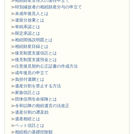
≫
相続財産管理人の選任申立て
≫
特別縁故者の相続財産分与の申立て
≫
未成年後見人とは
≫
遺留分放棄とは
≫
単純承認とは
≫
限定承認とは
≫
相続関係説明図とは
≫
相続財産目録とは
≫
後見制度支援信託とは
≫
後見制度支援預金とは
≫
任意後見契約公正証書の作成方法
≫
成年後見の申立て
≫
負担付遺贈とは
≫
遺産分割を禁止する方法
≫
家族信託とは
≫
団体信用生命保険とは
≫
令和以降の相続遺言の法改正
≫
遺産分割の遡及効
≫
遺産相続とは
≫
ペット信託とは
≫
相続税の基礎控除額