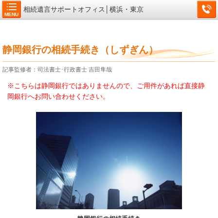
相続遺言サポートオフィス│横浜・東京
MENU
静岡銀行の相続手続き（しずぎん）
記事監修者：司法書士･行政書士 吉田隼哉
※こちらは静岡銀行ではありませんので、ご用件があれば直接静
岡
銀行へお問い合わせください。