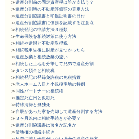
≫
遺産分割前の固定資産税は誰が支払う？
≫
遺産分割時の不動産評価額の算定方法
≫
遺産分割協議書と印鑑証明書の日付
≫
遺産分割協議書に債務を記載する注意点
≫
相続登記の申請方法３種類
≫
生命保険を相続対策に使う方法
≫
相続や遺贈と不動産取得税
≫
相続税申告後に財産が見つかったら
≫
遺産放棄と相続放棄の違い
≫
相続した土地を分筆して兄弟で遺産分割
≫
タンス預金と相続税
≫
相続登記の登録免許税の免税措置
≫
老人ホーム入居と小規模宅地の特例
≫
同性パートナーの相続権
≫
推定死亡日と孤独死
≫
特殊清掃と孤独死
≫
自殺があった家を売却して遺産分割する方法
≫
３ヶ月以内に相続手続きが必要？
≫
遺産分割協議書は署名か記名か
≫
借地権の相続手続き
≫
兄弟に誰も子供がいない場合の遺産の行方