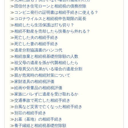
≫
団信付き住宅ローンと相続税の債務控除
≫
コンビニ発行の証明書は相続手続きに使える？
≫
コロナウイルスと相続税申告期限の延長
≫
相続したら生活保護は打ち切り？
≫
相続不動産を売却したら扶養から外れる？
≫
死亡した夫の相続手続き
≫
死亡した妻の相続手続き
≫
遺産分割協議書のハンコ代
≫
相続放棄と相続税基礎控除額の人数
≫
祖父母の遺産を孫が代襲相続したら
≫
異母異父の兄弟がいる場合の遺産分割
≫
親が危篤時の相続対策について
≫
家財道具の相続税評価
≫
絵画や骨董品の相続税評価
≫
家族にバレずに遺産を受け取れるか
≫
交通事故で死亡した相続手続き
≫
台風など災害で亡くなった相続手続き
≫
別荘の相続手続き
≫
お墓（墓地）の相続手続き
≫
養子縁組と相続税基礎控除額