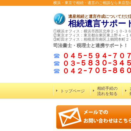
横浜・東京で相続・遺言のご相談なら来店型
遺産相続と遺言作成についてだけ
相続遺言サポー
①横浜オフィス：横浜市西区北幸２-１０-３
②東京オフィス：東京都台東区東上野４－１
③町田オフィス：相模原市南区上鶴間本町２
司法書士・税理士と連携サポート！
☎
０４５ｰ５９４ｰ７０
☎
０３ｰ５８３０ｰ３４
☎
０４２ｰ７０５ｰ８
相続手続の
トップページ
流れを知る