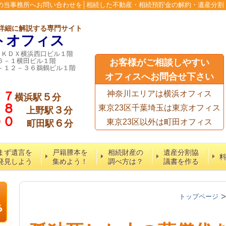
の当事務所へお問い合わせを│相続した不動産・相続預貯金の解約・遺産分割
詳細に解説する専門サイト
トオフィス
６ＫＤＸ横浜西口ビル１階
６－１横田ビル１階
お客様がご相談しやすい
－１２－３６鵜鶴ビル１階
オフィスへお問合せ下さい
７７
神奈川エリアは横浜オフィス
５
横浜駅
分
５８
東京23区千葉埼玉は東京オフィス
３
上野駅
分
６００
６
東京23区以外は町田オフィス
町田駅
分
まず遺言を
戸籍謄本を
相続財産の
遺産分割協
発見しよう
集めよう！
調べ方は？
議書を作る
トップページ