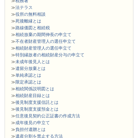
≫
税務署
≫
法テラス
≫
役所の無料相談
≫
死後離縁とは
≫
路線価図と相続税
≫
相続放棄の期間伸長の申立て
≫
不在者財産管理人の選任申立て
≫
相続財産管理人の選任申立て
≫
特別縁故者の相続財産分与の申立て
≫
未成年後見人とは
≫
遺留分放棄とは
≫
単純承認とは
≫
限定承認とは
≫
相続関係説明図とは
≫
相続財産目録とは
≫
後見制度支援信託とは
≫
後見制度支援預金とは
≫
任意後見契約公正証書の作成方法
≫
成年後見の申立て
≫
負担付遺贈とは
≫
遺産分割を禁止する方法