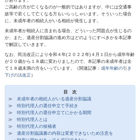
があります。
ご高齢の方が亡くなるのが一般的ではありますが、中には交通事
故等で若くして亡くなる方もいらっしゃいます。そういった場合
に、未成年者の相続人がいる相続が発生します。
未成年者が相続人に含まれる場合、どういった問題点が生じるの
か、また、遺産分割協議の進め方はどのようにすべきかを本記事
で解説していきます。
なお、民法改正により令和４年(２０２２年)４月１日から成年年齢
が２０歳から１８歳に変わりましたので、本記事の未成年者は全
て１８歳未満の方をいっています。（関連記事：
成年年齢の引き
下げの法改正
）
目 次
≫
未成年者の相続人がいる遺産分割協議
≫
特別代理人の選任申立て手続き
≫
特別代理人の選任申立てにかかる期間
≫
特別代理人とは
≫
特別代理人の候補者
≫
遺産分割協議書の内容は変更できないため注意を