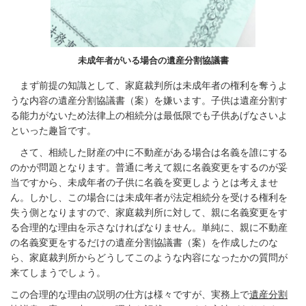
未成年者がいる場合の遺産分割協議書
まず前提の知識として、家庭裁判所は未成年者の権利を奪うよ
うな内容の遺産分割協議書（案）を嫌います。子供は遺産分割す
る能力がないため法律上の相続分は最低限でも子供あげなさいよ
といった趣旨です。
さて、相続した財産の中に不動産がある場合は名義を誰にする
のかが問題となります。普通に考えて親に名義変更をするのが妥
当ですから、未成年者の子供に名義を変更しようとは考えませ
ん。しかし、この場合には未成年者が法定相続分を受ける権利を
失う側となりますので、家庭裁判所に対して、親に名義変更をす
る合理的な理由を示さなければなりません。単純に、親に不動産
の名義変更をするだけの遺産分割協議書（案）を作成したのな
ら、家庭裁判所からどうしてこのような内容になったかの質問が
来てしまうでしょう。
この合理的な理由の説明の仕方は様々ですが、実務上で
遺産分割