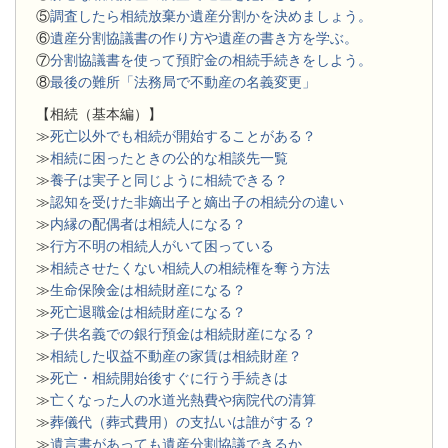
⑤
調査したら相続放棄か遺産分割かを決めましょう。
⑥
遺産分割協議書の作り方や遺産の書き方を学ぶ。
⑦
分割協議書を使って預貯金の相続手続きをしよう。
⑧
最後の難所「法務局で不動産の名義変更」
【相続（基本編）】
≫
死亡以外でも相続が開始することがある？
≫
相続に困ったときの公的な相談先一覧
≫
養子は実子と同じように相続できる？
≫
認知を受けた非嫡出子と嫡出子の相続分の違い
≫
内縁の配偶者は相続人になる？
≫
行方不明の相続人がいて困っている
≫
相続させたくない相続人の相続権を奪う方法
≫
生命保険金は相続財産になる？
≫
死亡退職金は相続財産になる？
≫
子供名義での銀行預金は相続財産になる？
≫
相続した収益不動産の家賃は相続財産？
≫
死亡・相続開始後すぐに行う手続きは
≫
亡くなった人の水道光熱費や病院代の清算
≫
葬儀代（葬式費用）の支払いは誰がする？
≫
遺言書があっても遺産分割協議できるか