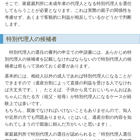
そこで、家庭裁判所に未成年者の代理人となる特別代理人を選任
してもらうことが必要となります。これは実際の親子の関係性を
考慮せず、あくまで客観的に利益が相反しているかどうかで判断
します。
特別代理人の候補者
特別代理人の選任の審判の申立ての申請書には、あらかじめ特
別代理人の候補者を記載しなければならないので特別代理人の候
補者は前もって決めておく必要があります。
基本的には、相続人以外の成人であれば特別代理人になることが
できますので（遺産分割によって直接の利益を受ける人でなけれ
ば大丈夫です。）、たとえば、子供から見ておじいちゃんおばあ
ちゃんに当たる方（祖父・祖母）が特別代理人になるケースが経
験上では多いです。
もちろん、親族でなければいけないこともありませんので、知人
や近所の方でも問題ありません（とはいえ、遺産分割の内容を知
られてしまうので親族に頼んだ方がいいと思います）。
家庭裁判所で特別代理人の選任が認められると「特別代理人選任