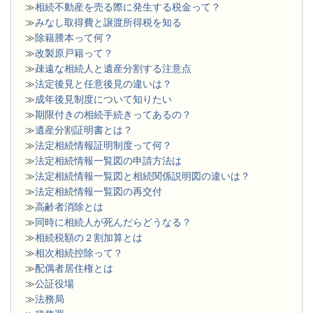
≫
相続不動産を売る際に発生する税金って？
≫
みなし取得費と譲渡所得税を知る
≫
除籍謄本って何？
≫
改製原戸籍って？
≫
疎遠な相続人と遺産分割する注意点
≫
法定後見と任意後見の違いは？
≫
成年後見制度について知りたい
≫
期限付きの相続手続きってあるの？
≫
遺産分割証明書とは？
≫
法定相続情報証明制度って何？
≫
法定相続情報一覧図の申請方法は
≫
法定相続情報一覧図と相続関係説明図の違いは？
≫
法定相続情報一覧図の再交付
≫
高齢者消除とは
≫
同時に相続人が死んだらどうなる？
≫
相続税額の２割加算とは
≫
相次相続控除って？
≫
配偶者居住権とは
≫
公証役場
≫
法務局