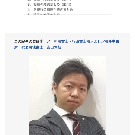
この記事の監修者 ／
司法書士・行政書士法人よしだ法務事務
所 代表司法書士 吉田隼哉