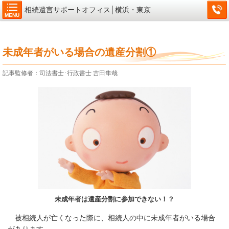
相続遺言サポートオフィス│横浜・東京
MENU
未成年者がいる場合の遺産分割①
記事監修者：司法書士･行政書士 吉田隼哉
未成年者は遺産分割に参加できない！？
被相続人が亡くなった際に、相続人の中に未成年者がいる場合