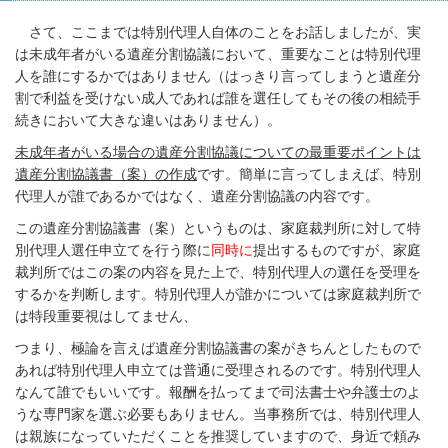
さて、ここまでは特別代理人自体のことをお話しましたが、実
は未成年者がいる遺産分割協議において、重要なことは特別代理
人を誰にするかではありません（はっきり言ってしまうと遺産分
割で利益を受けない成人であれば誰を選任してもその後の相続手
続きにおいて大きな違いはありません）。
未成年者がいる場合の遺産分割協議についての最重要ポイントは
遺産分割協議書（案）の作成
です。簡単に言ってしまえば、特別
代理人が誰であるかではなく、遺産分割協議の内容です。
この遺産分割協議書（案）というものは、家庭裁判所に対して特
別代理人選任申立てを行う際に
同時に
提出するものですが、家庭
裁判所ではこの案の内容を見た上で、特別代理人の選任を受理を
するかを判断します。特別代理人が誰かについては家庭裁判所で
は特段重要視はしてません、
つまり、極論を言えば遺産分割協議書の案がきちんとしたもので
あれば特別代理人申立ては普通に受理されるのです。特別代理人
なんて誰でもいいです。報酬を払ってまで司法書士や弁護士のよ
うな専門家を選ぶ必要もありません。当事務所では、特別代理人
は親族になっていただくことを推奨していますので、身近で頼み