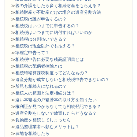
≫
親の介護をしたら多く相続財産をもらえる？
≫
相続財産が不動産だけの場合の遺産分割方法
≫
相続税は誰が申告するの？
≫
相続税はいつまでに申告するの？
≫
相続税はいつまでに納付すればいいのか
≫
相続税は分割払いできる？
≫
相続税は現金以外でも払える？
≫
準確定申告って？
≫
相続税申告に必要な残高証明書とは
≫
相続税の配偶者控除とは
≫
相続時精算課税制度ってどんなもの？
≫
遺産分割が成立しないと相続税申告できないの？
≫
胎児も相続人になれるの？
≫
相続人の範囲と法定相続分は？
≫
遠い本籍地の戸籍謄本の取り方を知りたい
≫
権利証が見つからなくても相続登記できる？
≫
遺産分割をしないで放置したらどうなる？
≫
負動産を相続してしまったら
≫
遺品整理業者へ頼むメリットは？
≫
農地を相続したら