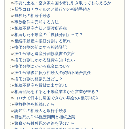
≫
不要な土地・空き家を国や市に引き取ってもらえるか
≫
新型コロナウイルスと銀行での相続手続き
≫
孤独死の相続手続き
≫
事故物件を売却する方法
≫
相続不動産売却と譲渡所得税
≫
相続した不動産の「換価分割」って？
≫
相続不動産を換価分割する流れ
≫
換価分割の前にする相続登記
≫
換価分割と遺産分割協議書の文言
≫
換価分割にかかる経費を知りたい
≫
換価分割にかかる税金について
≫
換価分割後に負う相続人の契約不適合責任
≫
換価分割の相談先はどこ？
≫
相続不動産を賃貸に出す流れ
≫
相続登記をすると不動産業者から営業が来る？
≫
コロナで日本に帰国できない場合の相続手続き
≫
事故物件を相続したら
≫
認知症の相続人と銀行手続き
≫
孤独死のDNA鑑定期間と相続放棄
≫
警察から孤独死の連絡を受けたら