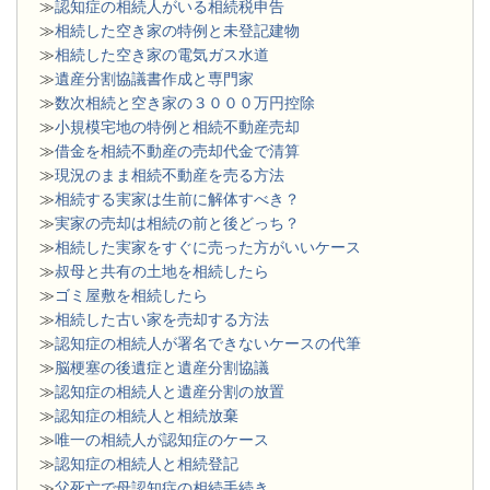
≫
認知症の相続人がいる相続税申告
≫
相続した空き家の特例と未登記建物
≫
相続した空き家の電気ガス水道
≫
遺産分割協議書作成と専門家
≫
数次相続と空き家の３０００万円控除
≫
小規模宅地の特例と相続不動産売却
≫
借金を相続不動産の売却代金で清算
≫
現況のまま相続不動産を売る方法
≫
相続する実家は生前に解体すべき？
≫
実家の売却は相続の前と後どっち？
≫
相続した実家をすぐに売った方がいいケース
≫
叔母と共有の土地を相続したら
≫
ゴミ屋敷を相続したら
≫
相続した古い家を売却する方法
≫
認知症の相続人が署名できないケースの代筆
≫
脳梗塞の後遺症と遺産分割協議
≫
認知症の相続人と遺産分割の放置
≫
認知症の相続人と相続放棄
≫
唯一の相続人が認知症のケース
≫
認知症の相続人と相続登記
≫
父死亡で母認知症の相続手続き