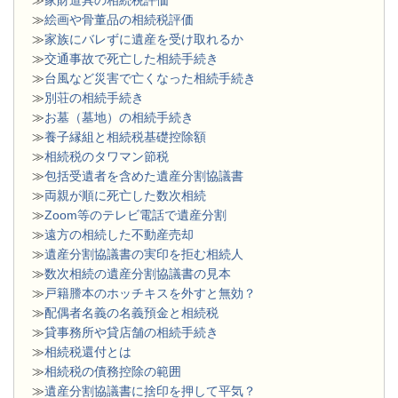
≫
絵画や骨董品の相続税評価
≫
家族にバレずに遺産を受け取れるか
≫
交通事故で死亡した相続手続き
≫
台風など災害で亡くなった相続手続き
≫
別荘の相続手続き
≫
お墓（墓地）の相続手続き
≫
養子縁組と相続税基礎控除額
≫
相続税のタワマン節税
≫
包括受遺者を含めた遺産分割協議書
≫
両親が順に死亡した数次相続
≫
Zoom等のテレビ電話で遺産分割
≫
遠方の相続した不動産売却
≫
遺産分割協議書の実印を拒む相続人
≫
数次相続の遺産分割協議書の見本
≫
戸籍謄本のホッチキスを外すと無効？
≫
配偶者名義の名義預金と相続税
≫
貸事務所や貸店舗の相続手続き
≫
相続税還付とは
≫
相続税の債務控除の範囲
≫
遺産分割協議書に捨印を押して平気？