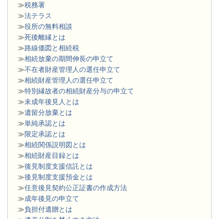
≫
税務署
≫
法テラス
≫
役所の無料相談
≫
死後離縁とは
≫
路線価図と相続税
≫
相続放棄の期間伸長の申立て
≫
不在者財産管理人の選任申立て
≫
相続財産管理人の選任申立て
≫
特別縁故者の相続財産分与の申立て
≫
未成年後見人とは
≫
遺留分放棄とは
≫
単純承認とは
≫
限定承認とは
≫
相続関係説明図とは
≫
相続財産目録とは
≫
後見制度支援信託とは
≫
後見制度支援預金とは
≫
任意後見契約公正証書の作成方法
≫
成年後見の申立て
≫
負担付遺贈とは