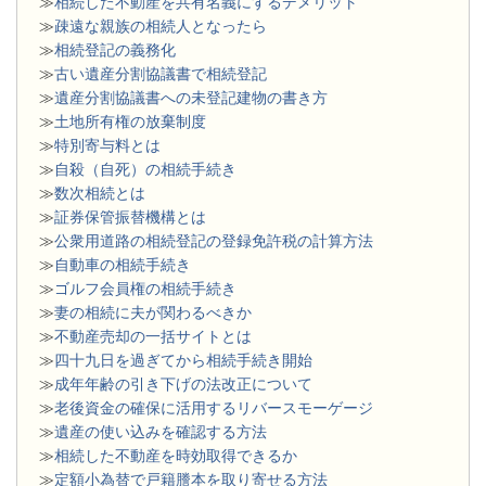
≫
相続した不動産を共有名義にするデメリット
≫
疎遠な親族の相続人となったら
≫
相続登記の義務化
≫
古い遺産分割協議書で相続登記
≫
遺産分割協議書への未登記建物の書き方
≫
土地所有権の放棄制度
≫
特別寄与料とは
≫
自殺（自死）の相続手続き
≫
数次相続とは
≫
証券保管振替機構とは
≫
公衆用道路の相続登記の登録免許税の計算方法
≫
自動車の相続手続き
≫
ゴルフ会員権の相続手続き
≫
妻の相続に夫が関わるべきか
≫
不動産売却の一括サイトとは
≫
四十九日を過ぎてから相続手続き開始
≫
成年年齢の引き下げの法改正について
≫
老後資金の確保に活用するリバースモーゲージ
≫
遺産の使い込みを確認する方法
≫
相続した不動産を時効取得できるか
≫
定額小為替で戸籍謄本を取り寄せる方法