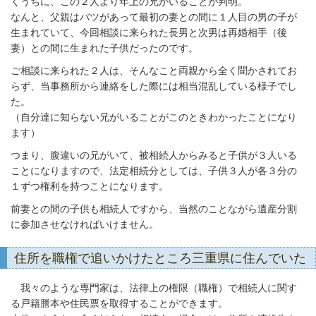
くうちに、この２人より年上の兄がいることが判明。
なんと、父親はバツがあって最初の妻との間に１人目の男の子が
生まれていて、今回相談に来られた長男と次男は再婚相手（後
妻）との間に生まれた子供だったのです。
ご相談に来られた２人は、そんなこと両親から全く聞かされてお
らず、当事務所から連絡をした際には相当混乱している様子でし
た。
（自分達に知らない兄がいることがこのときわかったことになり
ます）
つまり、腹違いの兄がいて、被相続人からみると子供が３人いる
ことになりますので、法定相続分としては、子供３人が各３分の
１ずつ権利を持つことになります。
前妻との間の子供も相続人ですから、当然のことながら遺産分割
に参加させなければいけません。
住所を職権で追いかけたところ三重県に住んでいた
我々のような専門家は、法律上の権限（職権）で相続人に関す
る戸籍謄本や住民票を取得することができます。