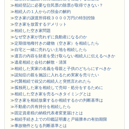
≫
相続登記に必要な住民票の除票が取得できない？
≫
相続人の１人からの預金の解約
≫
空き家の譲渡所得税３０００万円の特別控除
≫
空き家を放置するデメリット
≫
相続した空き家問題
​≫
なぜ空き家が売れずに負動産になるのか
≫
定期借地権付きの建物（空き家）を相続したら
≫
自宅と一緒に売れない土地を相続したら
≫
遺言の内容を財産を受け取らない相続人に伝えるべきか
≫
遺産相続と会社の解散・清算
≫
相続した実家の名義を母親と子供のどちらにすべきか
≫
認知症の親を施設に入れるため実家を売りたい
≫
代襲相続で叔父の相続人と突然言われたら
≫
孤独死した家を相続して売却・処分をするために
≫
相続した空き家を売るべきタイミングとは
≫
空き家を相続放棄するか相続するかの判断基準は
≫
不動産の共有持分を相続したら
≫
固定資産税の納税代表者変更届けとは
≫
相続手続き上での印鑑証明書と戸籍謄本の有効期限
≫
事故物件となる判断基準とは