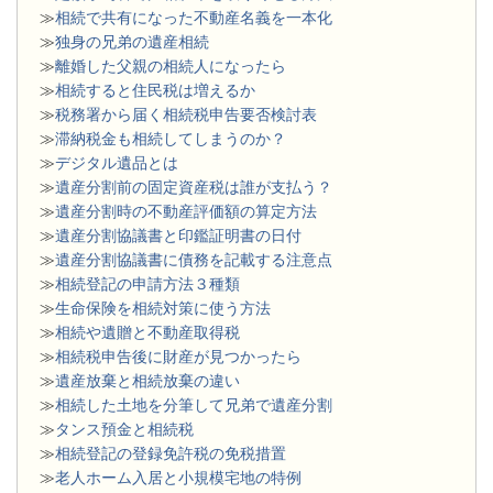
≫
相続で共有になった不動産名義を一本化
≫
独身の兄弟の遺産相続
≫
離婚した父親の相続人になったら
≫
相続すると住民税は増えるか
≫
税務署から届く相続税申告要否検討表
≫
滞納税金も相続してしまうのか？
≫
デジタル遺品とは
≫
遺産分割前の固定資産税は誰が支払う？
≫
遺産分割時の不動産評価額の算定方法
≫
遺産分割協議書と印鑑証明書の日付
≫
遺産分割協議書に債務を記載する注意点
≫
相続登記の申請方法３種類
≫
生命保険を相続対策に使う方法
≫
相続や遺贈と不動産取得税
≫
相続税申告後に財産が見つかったら
≫
遺産放棄と相続放棄の違い
≫
相続した土地を分筆して兄弟で遺産分割
≫
タンス預金と相続税
≫
相続登記の登録免許税の免税措置
≫
老人ホーム入居と小規模宅地の特例