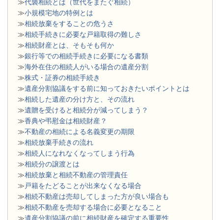
≫
代襲相続とは（世代をまたぐ相続）
≫
小規模宅地の特例とは
≫
相続放棄をすることの危うさ
≫
相続手続きに必要な戸籍取得の難しさ
≫
相続財産とは、そもそも何か
≫
銀行等での相続手続きに必要になる書類
​≫
海外在住の相続人がいる場合の遺産分割
≫
株式・証券の相続手続き
≫
遺産分割協議をする前に知っておきたいポイントとは
≫
相続した遺産の分け方と、その流れ
≫
遺贈を受けると相続分が減ってしまう？
≫
香典や弔慰金は相続財産？
≫
不動産の相続による名義変更の期限
≫
相続放棄手続きの流れ
≫
相続人になれなくなってしまう行為
≫
相続分の譲渡とは
​≫
相続放棄と相続不動産の管理責任
≫
戸籍をたどることが出来なくなる場合
≫
相続不動産は売却してしまった方が良い場合も
≫
相続不動産を売却する場合に必要となること
≫
遺産分割協議の前に相続財産を確定する重要性