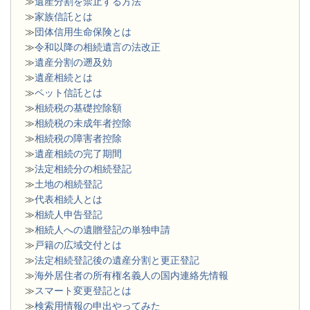
≫
遺産分割を禁止する方法
≫
家族信託とは
≫
団体信用生命保険とは
≫
令和以降の相続遺言の法改正
≫
遺産分割の遡及効
≫
遺産相続とは
≫
ペット信託とは
≫
相続税の基礎控除額
≫
相続税の未成年者控除
≫
相続税の障害者控除
≫
遺産相続の完了期間
≫
法定相続分の相続登記
≫
土地の相続登記
≫
代表相続人とは
≫
相続人申告登記
≫
相続人への遺贈登記の単独申請
≫
戸籍の広域交付とは
≫
法定相続登記後の遺産分割と更正登記
≫
海外居住者の所有権名義人の国内連絡先情報
≫
スマート変更登記とは
≫
検索用情報の申出やってみた