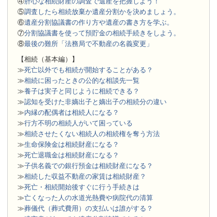
④
肝心な相続財産の調査で遺産を把握しよう！
⑤
調査したら相続放棄か遺産分割かを決めましょう。
⑥
遺産分割協議書の作り方や遺産の書き方を学ぶ。
⑦
分割協議書を使って預貯金の相続手続きをしよう。
⑧
最後の難所「法務局で不動産の名義変更」
【相続（基本編）】
≫
死亡以外でも相続が開始することがある？
≫
相続に困ったときの公的な相談先一覧
≫
養子は実子と同じように相続できる？
≫
認知を受けた非嫡出子と嫡出子の相続分の違い
≫
内縁の配偶者は相続人になる？
≫
行方不明の相続人がいて困っている
≫
相続させたくない相続人の相続権を奪う方法
≫
生命保険金は相続財産になる？
≫
死亡退職金は相続財産になる？
≫
子供名義での銀行預金は相続財産になる？
≫
相続した収益不動産の家賃は相続財産？
≫
死亡・相続開始後すぐに行う手続きは
≫
亡くなった人の水道光熱費や病院代の清算
≫
葬儀代（葬式費用）の支払いは誰がする？