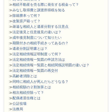
≫
相続不動産を売る際に発生する税金って？
≫
みなし取得費と譲渡所得税を知る
≫
除籍謄本って何？
≫
改製原戸籍って？
≫
疎遠な相続人と遺産分割する注意点
≫
法定後見と任意後見の違いは？
≫
成年後見制度について知りたい
≫
期限付きの相続手続きってあるの？
≫
遺産分割証明書とは？
≫
法定相続情報証明制度って何？
≫
法定相続情報一覧図の申請方法は
≫
法定相続情報一覧図と相続関係説明図の違いは？
≫
法定相続情報一覧図の再交付
≫
高齢者消除とは
≫
同時に相続人が死んだらどうなる？
≫
相続税額の２割加算とは
≫
相次相続控除って？
≫
配偶者居住権とは
≫
公証役場
≫
法務局