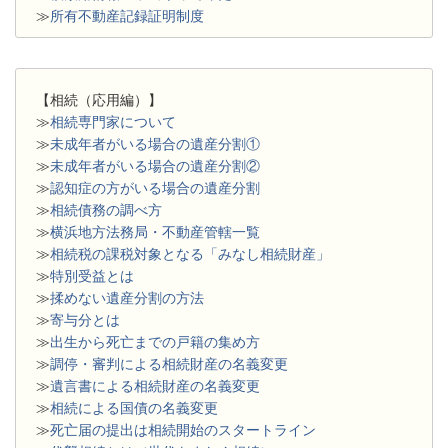
≫
所有不動産記録証明制度
【相続（応用編）】
≫
相続専門家について
≫
未成年者がいる場合の遺産分割①
≫
未成年者がいる場合の遺産分割②
≫
認知症の方がいる場合の遺産分割
≫
相続債務の調べ方
≫
横浜地方法務局・不動産管轄一覧
≫
相続税の課税対象となる「みなし相続財産」
≫
特別受益とは
≫
揉めない遺産分割の方法
≫
寄与分とは
≫
出生から死亡までの戸籍の集め方
≫
調停・審判による相続財産の名義変更
≫
遺言書による相続財産の名義変更
≫
相続による国債の名義変更
≫
死亡届の提出は相続開始のスタートライン