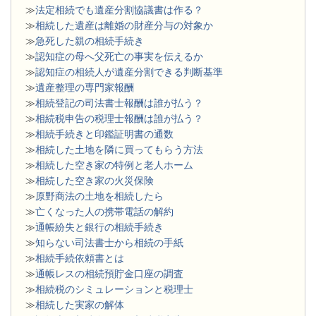
≫
法定相続でも遺産分割協議書は作る？
≫
相続した遺産は離婚の財産分与の対象か
≫
急死した親の相続手続き
≫
認知症の母へ父死亡の事実を伝えるか
≫
認知症の相続人が遺産分割できる判断基準
≫
遺産整理の専門家報酬
≫
相続登記の司法書士報酬は誰が払う？
≫
相続税申告の税理士報酬は誰が払う？
≫
相続手続きと印鑑証明書の通数
≫
相続した土地を隣に買ってもらう方法
≫
相続した空き家の特例と老人ホーム
≫
相続した空き家の火災保険
≫
原野商法の土地を相続したら
≫
亡くなった人の携帯電話の解約
≫
通帳紛失と銀行の相続手続き
≫
知らない司法書士から相続の手紙
≫
相続手続依頼書とは
≫
通帳レスの相続預貯金口座の調査
≫
相続税のシミュレーションと税理士
≫
相続した実家の解体