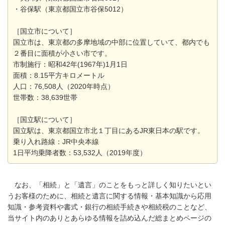
・谷保駅（東京都国立市谷保5012）
［国立市について］
国立市は、東京都の多摩地域の中部に位置していて、都内でも
２番目に面積が小さい市です。
市制施行：昭和42年(1967年)1月1日
面積：8.15平方キロメートル
人口：76,508人（2020年時点）
世帯数：38,639世帯
［国立駅について］
国立駅は、東京都国立市北１丁目にあるJR東日本の駅です。
乗り入れ路線：JR中央本線
1日平均乗降者数：53,532人（2019年度）
なお、「相続」と「遺言」のことをもっと詳しく知りたいとい
うお客様のために、相続と遺言に関する情報・基本知識から応用
知識・参考資料や書式・銀行の相続手続きや相続税のことなど、
当サイト内のありとあらゆる情報を詰め込んだ総まとめページの