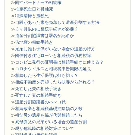
≫
同性パートナーの相続権
≫
推定死亡日と孤独死
≫
特殊清掃と孤独死
≫
自殺があった家を売却して遺産分割する方法
≫
３ヶ月以内に相続手続きが必要？
≫
遺産分割協議書は署名か記名か
≫
借地権の相続手続き
≫
兄弟に誰も子供がいない場合の遺産の行方
≫
団信付き住宅ローンと相続税の債務控除
≫
コンビニ発行の証明書は相続手続きに使える？
≫
コロナウイルスと相続税申告期限の延長
≫
相続したら生活保護は打ち切り？
≫
相続不動産を売却したら扶養から外れる？
≫
死亡した夫の相続手続き
≫
死亡した妻の相続手続き
≫
遺産分割協議書のハンコ代
≫
相続放棄と相続税基礎控除額の人数
≫
祖父母の遺産を孫が代襲相続したら
≫
異母異父の兄弟がいる場合の遺産分割
≫
親が危篤時の相続対策について
≫
家財道具の相続税評価