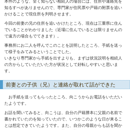
本件のような、全く知らない相続人の場合には、住所や連絡先を
知るすべがありませんので、専門家が住民票や戸籍の附票を追い
かけることで現住所を判明させます。
今回の前妻の兄の住所を追いかけたところ、現在は三重県に住ん
でいることがわかりました（近場に住んでいるとは限りませんの
で遠方の場合もでてきます）。
事務所にお二人を呼んでこのことを説明したところ、手紙を送っ
て様子をみてみるということでした。
いきなり専門家から手紙を出すよりも、まずは状況説明を相続人
の方からしていただいた方が状況として好転しやすいと思いま
す。
前妻との子供（兄）と連絡が取れて話ができた
お手紙を送ってもらったところ、向こうからお電話をいただい
たようです。
お話を聞いてみると、向こうは、自分の戸籍謄本に父親の名前で
書かれていたのを知っていたので、いつかこのような日が来るこ
とは想定できていたようです。また、自分の母親からも話を聞か