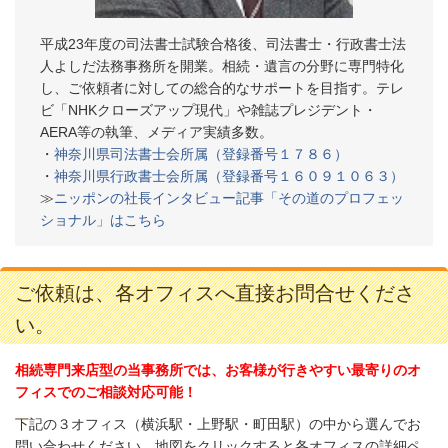
平成23年度の司法書士試験合格後、司法書士・行政書士法
人よしだ法務事務所を開業。相続・遺言の分野に専門特化
し、ご依頼者に対しての総合的なサポートを目指す。テレ
ビ「NHKクローズアップ現代」や雑誌プレジデント・
AERA等の執筆、メディア実績多数。
・
神奈川県司法書士会所属（登録番号１７８６）
・
神奈川県行政書士会所属（登録番号１６０９１０６３）
≫
ニッポンの社長インタビュー記事「その道のプロフェッ
ショナル」はこちら
ご依頼は、各オフィスへ直接お問合せくださ
い。
相続専門来店型の当事務所では、お客様が行きやすい最寄りのオ
フィスでのご相談対応可能！
下
記の３オフィス（
横浜駅・上野駅・町田駅）の中から選んでお
問い合わせください。
地図をクリックすると各オフィスの詳細ペ