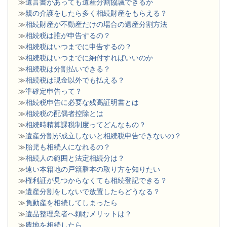
≫
遺言書があっても遺産分割協議できるか
≫
親の介護をしたら多く相続財産をもらえる？
≫
相続財産が不動産だけの場合の遺産分割方法
≫
相続税は誰が申告するの？
≫
相続税はいつまでに申告するの？
≫
相続税はいつまでに納付すればいいのか
≫
相続税は分割払いできる？
≫
相続税は現金以外でも払える？
≫
準確定申告って？
≫
相続税申告に必要な残高証明書とは
≫
相続税の配偶者控除とは
≫
相続時精算課税制度ってどんなもの？
≫
遺産分割が成立しないと相続税申告できないの？
≫
胎児も相続人になれるの？
≫
相続人の範囲と法定相続分は？
≫
遠い本籍地の戸籍謄本の取り方を知りたい
≫
権利証が見つからなくても相続登記できる？
≫
遺産分割をしないで放置したらどうなる？
≫
負動産を相続してしまったら
≫
遺品整理業者へ頼むメリットは？
≫
農地を相続したら