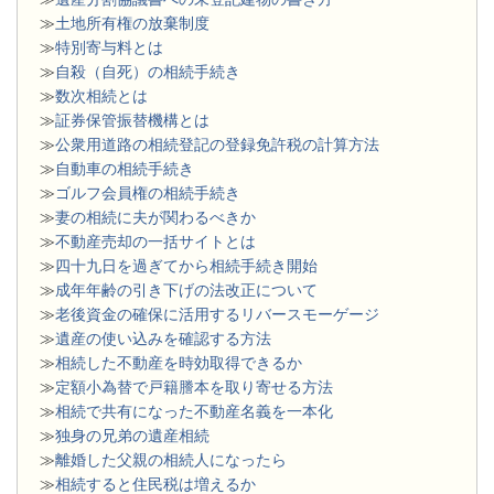
≫
土地所有権の放棄制度
≫
特別寄与料とは
≫
自殺（自死）の相続手続き
≫
数次相続とは
≫
証券保管振替機構とは
≫
公衆用道路の相続登記の登録免許税の計算方法
≫
自動車の相続手続き
≫
ゴルフ会員権の相続手続き
≫
妻の相続に夫が関わるべきか
≫
不動産売却の一括サイトとは
≫
四十九日を過ぎてから相続手続き開始
≫
成年年齢の引き下げの法改正について
≫
老後資金の確保に活用するリバースモーゲージ
≫
遺産の使い込みを確認する方法
≫
相続した不動産を時効取得できるか
≫
定額小為替で戸籍謄本を取り寄せる方法
≫
相続で共有になった不動産名義を一本化
≫
独身の兄弟の遺産相続
≫
離婚した父親の相続人になったら
≫
相続すると住民税は増えるか