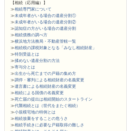
【相続（応用編）】
≫
相続専門家について
≫
未成年者がいる場合の遺産分割①
≫
未成年者がいる場合の遺産分割②
≫
認知症の方がいる場合の遺産分割
≫
相続債務の調べ方
≫
横浜地方法務局・不動産管轄一覧
≫
相続税の課税対象となる「みなし相続財産」
≫
特別受益とは
≫
揉めない遺産分割の方法
≫
寄与分とは
≫
出生から死亡までの戸籍の集め方
≫
調停・審判による相続財産の名義変更
≫
遺言書による相続財産の名義変更
≫
相続による国債の名義変更
≫
死亡届の提出は相続開始のスタートライン
≫
代襲相続とは（世代をまたぐ相続）
≫
小規模宅地の特例とは
≫
相続放棄をすることの危うさ
≫
相続手続きに必要な戸籍取得の難しさ