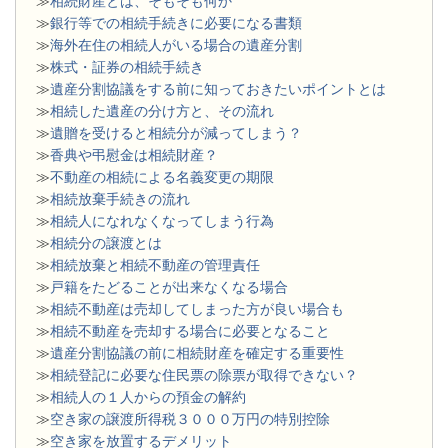
≫
相続財産とは、そもそも何か
≫
銀行等での相続手続きに必要になる書類
​≫
海外在住の相続人がいる場合の遺産分割
≫
株式・証券の相続手続き
≫
遺産分割協議をする前に知っておきたいポイントとは
≫
相続した遺産の分け方と、その流れ
≫
遺贈を受けると相続分が減ってしまう？
≫
香典や弔慰金は相続財産？
≫
不動産の相続による名義変更の期限
≫
相続放棄手続きの流れ
≫
相続人になれなくなってしまう行為
≫
相続分の譲渡とは
​≫
相続放棄と相続不動産の管理責任
≫
戸籍をたどることが出来なくなる場合
≫
相続不動産は売却してしまった方が良い場合も
≫
相続不動産を売却する場合に必要となること
≫
遺産分割協議の前に相続財産を確定する重要性
≫
相続登記に必要な住民票の除票が取得できない？
≫
相続人の１人からの預金の解約
≫
空き家の譲渡所得税３０００万円の特別控除
≫
空き家を放置するデメリット