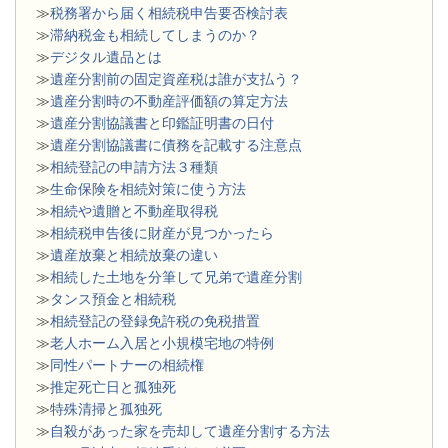
≫
税務署から届く相続税申告要否検討表
≫
滞納税金も相続してしまうのか？
≫
デジタル遺品とは
≫
遺産分割前の固定資産税は誰が支払う？
≫
遺産分割時の不動産評価額の算定方法
≫
遺産分割協議書と印鑑証明書の日付
≫
遺産分割協議書に債務を記載する注意点
≫
相続登記の申請方法３種類
≫
生命保険を相続対策に使う方法
≫
相続や遺贈と不動産取得税
≫
相続税申告後に財産が見つかったら
≫
遺産放棄と相続放棄の違い
≫
相続した土地を分筆して兄弟で遺産分割
≫
タンス預金と相続税
≫
相続登記の登録免許税の免税措置
≫
老人ホーム入居と小規模宅地の特例
≫
同性パートナーの相続権
≫
推定死亡日と孤独死
≫
特殊清掃と孤独死
≫
自殺があった家を売却して遺産分割する方法