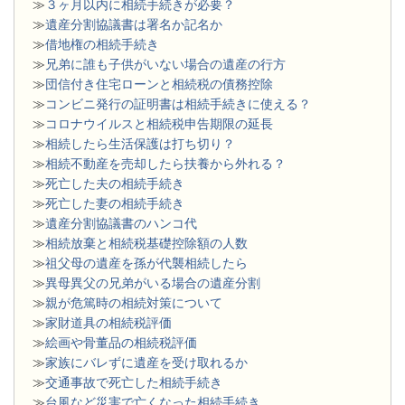
≫
３ヶ月以内に相続手続きが必要？
≫
遺産分割協議書は署名か記名か
≫
借地権の相続手続き
≫
兄弟に誰も子供がいない場合の遺産の行方
≫
団信付き住宅ローンと相続税の債務控除
≫
コンビニ発行の証明書は相続手続きに使える？
≫
コロナウイルスと相続税申告期限の延長
≫
相続したら生活保護は打ち切り？
≫
相続不動産を売却したら扶養から外れる？
≫
死亡した夫の相続手続き
≫
死亡した妻の相続手続き
≫
遺産分割協議書のハンコ代
≫
相続放棄と相続税基礎控除額の人数
≫
祖父母の遺産を孫が代襲相続したら
≫
異母異父の兄弟がいる場合の遺産分割
≫
親が危篤時の相続対策について
≫
家財道具の相続税評価
≫
絵画や骨董品の相続税評価
≫
家族にバレずに遺産を受け取れるか
≫
交通事故で死亡した相続手続き
≫
台風など災害で亡くなった相続手続き