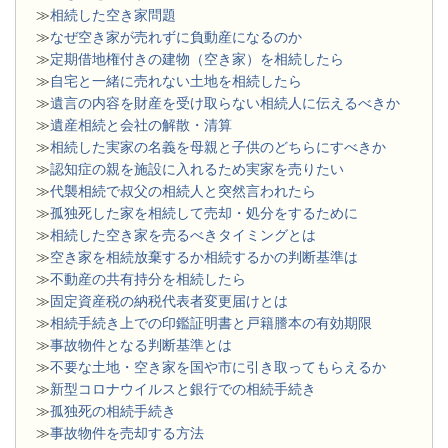
≫
相続した空き家問題
​≫
なぜ空き家が売れずに負動産になるのか
≫
定期借地権付きの建物（空き家）を相続したら
≫
自宅と一緒に売れない土地を相続したら
≫
遺言の内容を財産を受け取らない相続人に伝えるべきか
≫
遺産相続と会社の解散・清算
≫
相続した実家の名義を母親と子供のどちらにすべきか
≫
認知症の親を施設に入れるため実家を売りたい
≫
代襲相続で叔父の相続人と突然言われたら
≫
孤独死した家を相続して売却・処分をするために
≫
相続した空き家を売るべきタイミングとは
≫
空き家を相続放棄するか相続するかの判断基準は
≫
不動産の共有持分を相続したら
≫
固定資産税の納税代表者変更届けとは
≫
相続手続き上での印鑑証明書と戸籍謄本の有効期限
≫
事故物件となる判断基準とは
≫
不要な土地・空き家を国や市に引き取ってもらえるか
≫
新型コロナウイルスと銀行での相続手続き
≫
孤独死の相続手続き
≫
事故物件を売却する方法