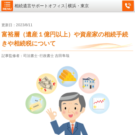
相続遺言サポートオフィス│横浜・東京
MENU
更新日：2023/8/11
富裕層（遺産１億円以上）や資産家の相続手続
きや相続税について
記事監修者：司法書士･行政書士 吉田隼哉