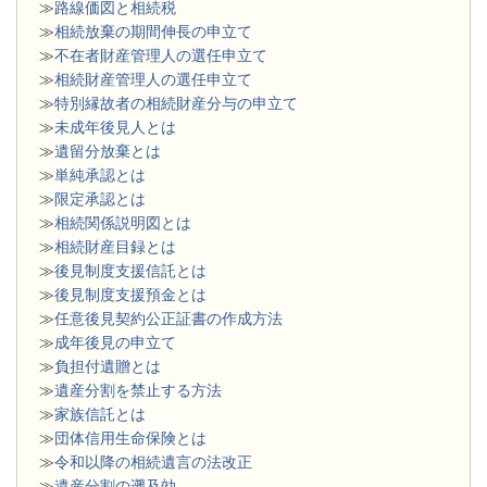
≫
路線価図と相続税
≫
相続放棄の期間伸長の申立て
≫
不在者財産管理人の選任申立て
≫
相続財産管理人の選任申立て
≫
特別縁故者の相続財産分与の申立て
≫
未成年後見人とは
≫
遺留分放棄とは
≫
単純承認とは
≫
限定承認とは
≫
相続関係説明図とは
≫
相続財産目録とは
≫
後見制度支援信託とは
≫
後見制度支援預金とは
≫
任意後見契約公正証書の作成方法
≫
成年後見の申立て
≫
負担付遺贈とは
≫
遺産分割を禁止する方法
≫
家族信託とは
≫
団体信用生命保険とは
≫
令和以降の相続遺言の法改正
≫
遺産分割の遡及効