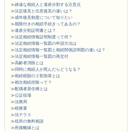
≫
疎遠な相続人と遺産分割する注意点
≫
法定後見と任意後見の違いは？
≫
成年後見制度について知りたい
≫
期限付きの相続手続きってあるの？
≫
遺産分割証明書とは？
≫
法定相続情報証明制度って何？
≫
法定相続情報一覧図の申請方法は
≫
法定相続情報一覧図と相続関係説明図の違いは？
≫
法定相続情報一覧図の再交付
≫
高齢者消除とは
≫
同時に相続人が死んだらどうなる？
≫
相続税額の２割加算とは
≫
相次相続控除って？
≫
配偶者居住権とは
≫
公証役場
≫
法務局
≫
税務署
≫
法テラス
≫
役所の無料相談
≫
死後離縁とは