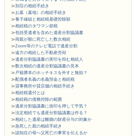
≫
別荘の相続手続き
≫
お墓（墓地）の相続手続き
≫
養子縁組と相続税基礎控除額
≫
相続税のタワマン節税
≫
包括受遺者を含めた遺産分割協議書
≫
両親が順に死亡した数次相続
≫
Zoom等のテレビ電話で遺産分割
≫
遠方の相続した不動産売却
≫
遺産分割協議書の実印を拒む相続人
≫
数次相続の遺産分割協議書の見本
≫
戸籍謄本のホッチキスを外すと無効？
≫
配偶者名義の名義預金と相続税
≫
貸事務所や貸店舗の相続手続き
≫
相続税還付とは
≫
相続税の債務控除の範囲
≫
遺産分割協議書に捨印を押して平気？
≫
法定相続でも遺産分割協議書は作る？
≫
相続した遺産は離婚の財産分与の対象か
≫
急死した親の相続手続き
≫
認知症の母へ父死亡の事実を伝えるか