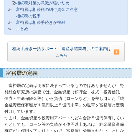
②
相続税対策の意識が強いため
≫
富裕層は相続税の納付資金に注意
・
相続税の税率
≫
富裕層は相続手続きが複雑
≫
まとめ
相続手続き一括サポート「遺産承継業務」のご案内は
こちら
富裕層の定義
富裕層の定義は明確に決まっているものではありませんが、野
村総合研究所の調査では、金融資産（預貯金・株式・投資信託・
債券・生命保険金等）から負債（ローンなど）を差し引いた「純
金融資産保有額が１億円以上５億円未満」の世帯を富裕層と定義
付けしています。
つまり、金融資産や投資用アパートなどを合計５億円保有してい
たとしても、ローン等の負債が４億円以上あれば、純金融資産保
有額が１億円を下回りますので、富裕層に分類されないことにな