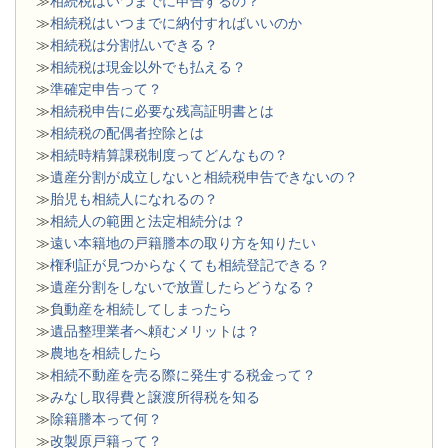
≫
相続税はいつまでに申告するの？
≫
相続税はいつまでに納付すればいいのか
≫
相続税は分割払いできる？
≫
相続税は現金以外でも払える？
≫
準確定申告って？
≫
相続税申告に必要な残高証明書とは
≫
相続税の配偶者控除とは
≫
相続時精算課税制度ってどんなもの？
≫
遺産分割が成立しないと相続税申告できないの？
≫
胎児も相続人になれるの？
≫
相続人の範囲と法定相続分は？
≫
遠い本籍地の戸籍謄本の取り方を知りたい
≫
権利証が見つからなくても相続登記できる？
≫
遺産分割をしないで放置したらどうなる？
≫
負動産を相続してしまったら
≫
遺品整理業者へ頼むメリットは？
≫
農地を相続したら
≫
相続不動産を売る際に発生する税金って？
≫
みなし取得費と譲渡所得税を知る
≫
除籍謄本って何？
≫
改製原戸籍って？