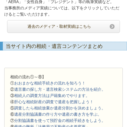
「AERA」「女性自身」「プレジデント」等の執筆実績など。
当事務所のメディア実績については、以下をクリックしていただ
けるとご覧いただけます。
過去のメディア・取材実績はこちら
当サイト内の相続・遺言コンテンツまとめ
相続の流れ①～⑧】
①
おおまかな相続手続きの流れを知ろう！
②
遺言書の探し方・遺言検索システムの方法を紹介。
③
相続人の調査方法は戸籍集めでやります。
④
肝心な相続財産の調査で遺産を把握しよう！
⑤
調査したら相続放棄か遺産分割かを決めましょう。
⑥
遺産分割協議書の作り方や遺産の書き方を学ぶ。
⑦
分割協議書を使って預貯金の相続手続きをしよう。
⑧
最後の難所「法務局で不動産の名義変更」