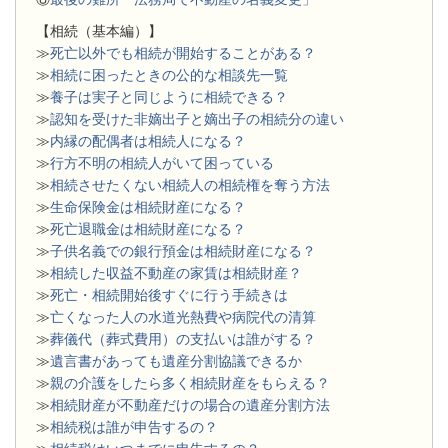
【相続（基本編）】
≫
死亡以外でも相続が開始することがある？
≫
相続に困ったときの公的な相談先一覧
≫
養子は実子と同じように相続できる？
≫
認知を受けた非嫡出子と嫡出子の相続分の違い
≫
内縁の配偶者は相続人になる？
≫
行方不明の相続人がいて困っている
≫
相続させたくない相続人の相続権を奪う方法
≫
生命保険金は相続財産になる？
≫
死亡退職金は相続財産になる？
≫
子供名義での銀行預金は相続財産になる？
≫
相続した収益不動産の家賃は相続財産？
≫
死亡・相続開始後すぐに行う手続きは
≫
亡くなった人の水道光熱費や病院代の清算
≫
葬儀代（葬式費用）の支払いは誰がする？
≫
遺言書があっても遺産分割協議できるか
≫
親の介護をしたら多く相続財産をもらえる？
≫
相続財産が不動産だけの場合の遺産分割方法
≫
相続税は誰が申告するの？