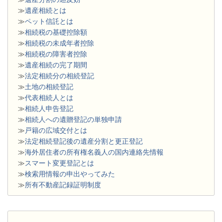
≫
遺産相続とは
≫
ペット信託とは
≫
相続税の基礎控除額
≫
相続税の未成年者控除
≫
相続税の障害者控除
≫
遺産相続の完了期間
≫
法定相続分の相続登記
≫
土地の相続登記
≫
代表相続人とは
≫
相続人申告登記
≫
相続人への遺贈登記の単独申請
≫
戸籍の広域交付とは
≫
法定相続登記後の遺産分割と更正登記
≫
海外居住者の所有権名義人の国内連絡先情報
≫
スマート変更登記とは
≫
検索用情報の申出やってみた
≫
所有不動産記録証明制度