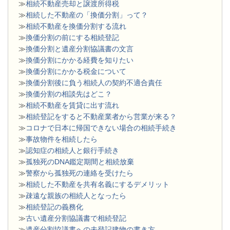
≫
相続不動産売却と譲渡所得税
≫
相続した不動産の「換価分割」って？
≫
相続不動産を換価分割する流れ
≫
換価分割の前にする相続登記
≫
換価分割と遺産分割協議書の文言
≫
換価分割にかかる経費を知りたい
≫
換価分割にかかる税金について
≫
換価分割後に負う相続人の契約不適合責任
≫
換価分割の相談先はどこ？
≫
相続不動産を賃貸に出す流れ
≫
相続登記をすると不動産業者から営業が来る？
≫
コロナで日本に帰国できない場合の相続手続き
≫
事故物件を相続したら
≫
認知症の相続人と銀行手続き
≫
孤独死のDNA鑑定期間と相続放棄
≫
警察から孤独死の連絡を受けたら
≫
相続した不動産を共有名義にするデメリット
≫
疎遠な親族の相続人となったら
≫
相続登記の義務化
≫
古い遺産分割協議書で相続登記
≫
遺産分割協議書への未登記建物の書き方