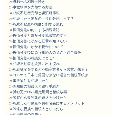
≫
孤独死の相続手続き
≫
事故物件を売却する方法
≫
相続不動産売却と譲渡所得税
≫
相続した不動産の「換価分割」って？
≫
相続不動産を換価分割する流れ
≫
換価分割の前にする相続登記
≫
換価分割と遺産分割協議書の文言
≫
換価分割にかかる経費を知りたい
≫
換価分割にかかる税金について
≫
換価分割後に負う相続人の契約不適合責任
≫
換価分割の相談先はどこ？
≫
相続不動産を賃貸に出す流れ
≫
相続登記をすると不動産業者から営業が来る？
≫
コロナで日本に帰国できない場合の相続手続き
≫
事故物件を相続したら
≫
認知症の相続人と銀行手続き
≫
孤独死のDNA鑑定期間と相続放棄
≫
警察から孤独死の連絡を受けたら
≫
相続した不動産を共有名義にするデメリット
≫
疎遠な親族の相続人となったら
≫
相続登記の義務化