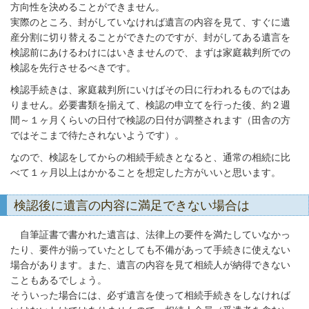
方向性を決めることができません。
実際のところ、封がしていなければ遺言の内容を見て、すぐに遺
産分割に切り替えることができたのですが、封がしてある遺言を
検認前にあけるわけにはいきませんので、まずは家庭裁判所での
検認を先行させるべきです。
検認手続きは、家庭裁判所にいけばその日に行われるものではあ
りません。必要書類を揃えて、検認の申立てを行った後、約２週
間～１ヶ月くらいの日付で検認の日付が調整されます（田舎の方
ではそこまで待たされないようです）。
なので、検認をしてからの相続手続きとなると、通常の相続に比
べて１ヶ月以上はかかることを想定した方がいいと思います。
検認後に遺言の内容に満足できない場合は
自筆証書で書かれた遺言は、法律上の要件を満たしていなかっ
たり、要件が揃っていたとしても不備があって手続きに使えない
場合があります。また、遺言の内容を見て相続人が納得できない
こともあるでしょう。
そういった場合には、必ず遺言を使って相続手続きをしなければ