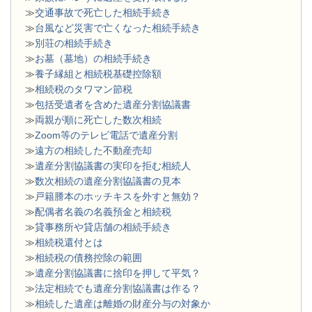
≫
交通事故で死亡した相続手続き
≫
台風など災害で亡くなった相続手続き
≫
別荘の相続手続き
≫
お墓（墓地）の相続手続き
≫
養子縁組と相続税基礎控除額
≫
相続税のタワマン節税
≫
包括受遺者を含めた遺産分割協議書
≫
両親が順に死亡した数次相続
≫
Zoom等のテレビ電話で遺産分割
≫
遠方の相続した不動産売却
≫
遺産分割協議書の実印を拒む相続人
≫
数次相続の遺産分割協議書の見本
≫
戸籍謄本のホッチキスを外すと無効？
≫
配偶者名義の名義預金と相続税
≫
貸事務所や貸店舗の相続手続き
≫
相続税還付とは
≫
相続税の債務控除の範囲
≫
遺産分割協議書に捨印を押して平気？
≫
法定相続でも遺産分割協議書は作る？
≫
相続した遺産は離婚の財産分与の対象か