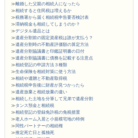
≫
離婚した父親の相続人になったら
≫
相続すると住民税は増えるか
≫
税務署から届く相続税申告要否検討表
≫
滞納税金も相続してしまうのか？
≫
デジタル遺品とは
≫
遺産分割前の固定資産税は誰が支払う？
≫
遺産分割時の不動産評価額の算定方法
≫
遺産分割協議書と印鑑証明書の日付
≫
遺産分割協議書に債務を記載する注意点
≫
相続登記の申請方法３種類
≫
生命保険を相続対策に使う方法
≫
相続や遺贈と不動産取得税
≫
相続税申告後に財産が見つかったら
≫
遺産放棄と相続放棄の違い
≫
相続した土地を分筆して兄弟で遺産分割
≫
タンス預金と相続税
≫
相続登記の登録免許税の免税措置
≫
老人ホーム入居と小規模宅地の特例
≫
同性パートナーの相続権
≫
推定死亡日と孤独死