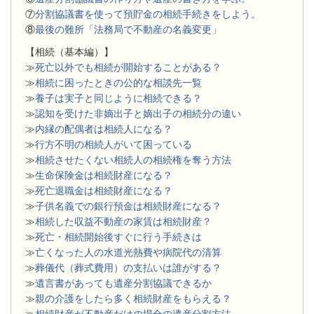
⑦
分割協議書を使って預貯金の相続手続きをしよう。
⑧
最後の難所「法務局で不動産の名義変更」
【相続（基本編）】
≫
死亡以外でも相続が開始することがある？
≫
相続に困ったときの公的な相談先一覧
≫
養子は実子と同じように相続できる？
≫
認知を受けた非嫡出子と嫡出子の相続分の違い
≫
内縁の配偶者は相続人になる？
≫
行方不明の相続人がいて困っている
≫
相続させたくない相続人の相続権を奪う方法
≫
生命保険金は相続財産になる？
≫
死亡退職金は相続財産になる？
≫
子供名義での銀行預金は相続財産になる？
≫
相続した収益不動産の家賃は相続財産？
≫
死亡・相続開始後すぐに行う手続きは
≫
亡くなった人の水道光熱費や病院代の清算
≫
葬儀代（葬式費用）の支払いは誰がする？
≫
遺言書があっても遺産分割協議できるか
≫
親の介護をしたら多く相続財産をもらえる？
≫
相続財産が不動産だけの場合の遺産分割方法