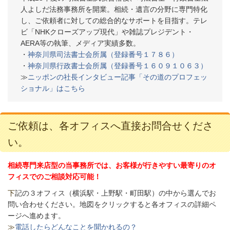
人よしだ法務事務所を開業。相続・遺言の分野に専門特化
し、ご依頼者に対しての総合的なサポートを目指す。テレ
ビ「NHKクローズアップ現代」や雑誌プレジデント・
AERA等の執筆、メディア実績多数。
・
神奈川県司法書士会所属（登録番号１７８６）
・
神奈川県行政書士会所属（登録番号１６０９１０６３）
≫
ニッポンの社長インタビュー記事「その道のプロフェッ
ショナル」はこちら
ご依頼は、各オフィスへ直接お問合せくださ
い。
相続専門来店型の当事務所では、お客様が行きやすい最寄りのオ
フィスでのご相談対応可能！
下
記の３オフィス（
横浜駅・上野駅・町田駅）の中から選んでお
問い合わせください。
地図をクリックすると各オフィスの詳細ペ
ージへ進めます。
≫
電話したらどんなことを聞かれるの？