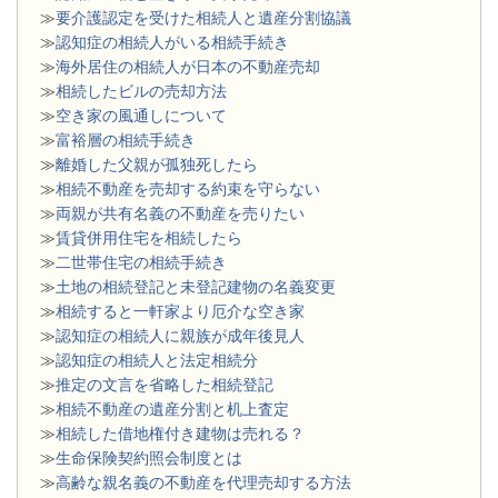
≫
要介護認定を受けた相続人と遺産分割協議
≫
認知症の相続人がいる相続手続き
≫
海外居住の相続人が日本の不動産売却
≫
相続したビルの売却方法
≫
空き家の風通しについて
≫
富裕層の相続手続き
≫
離婚した父親が孤独死したら
≫
相続不動産を売却する約束を守らない
≫
両親が共有名義の不動産を売りたい
≫
賃貸併用住宅を相続したら
≫
二世帯住宅の相続手続き
≫
土地の相続登記と未登記建物の名義変更
≫
相続すると一軒家より厄介な空き家
≫
認知症の相続人に親族が成年後見人
≫
認知症の相続人と法定相続分
≫
推定の文言を省略した相続登記
≫
相続不動産の遺産分割と机上査定
≫
相続した借地権付き建物は売れる？
≫
生命保険契約照会制度とは
≫
高齢な親名義の不動産を代理売却する方法