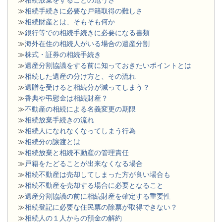
≫
相続手続きに必要な戸籍取得の難しさ
≫
相続財産とは、そもそも何か
≫
銀行等での相続手続きに必要になる書類
​≫
海外在住の相続人がいる場合の遺産分割
≫
株式・証券の相続手続き
≫
遺産分割協議をする前に知っておきたいポイントとは
≫
相続した遺産の分け方と、その流れ
≫
遺贈を受けると相続分が減ってしまう？
≫
香典や弔慰金は相続財産？
≫
不動産の相続による名義変更の期限
≫
相続放棄手続きの流れ
≫
相続人になれなくなってしまう行為
≫
相続分の譲渡とは
​≫
相続放棄と相続不動産の管理責任
≫
戸籍をたどることが出来なくなる場合
≫
相続不動産は売却してしまった方が良い場合も
≫
相続不動産を売却する場合に必要となること
≫
遺産分割協議の前に相続財産を確定する重要性
≫
相続登記に必要な住民票の除票が取得できない？
≫
相続人の１人からの預金の解約