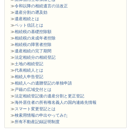
≫
令和以降の相続遺言の法改正
≫
遺産分割の遡及効
≫
遺産相続とは
≫
ペット信託とは
≫
相続税の基礎控除額
≫
相続税の未成年者控除
≫
相続税の障害者控除
≫
遺産相続の完了期間
≫
法定相続分の相続登記
≫
土地の相続登記
≫
代表相続人とは
≫
相続人申告登記
≫
相続人への遺贈登記の単独申請
≫
戸籍の広域交付とは
≫
法定相続登記後の遺産分割と更正登記
≫
海外居住者の所有権名義人の国内連絡先情報
≫
スマート変更登記とは
≫
検索用情報の申出やってみた
≫
所有不動産記録証明制度