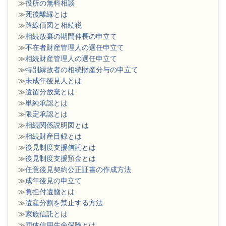
≫
役所の無料相談
≫
死後離縁とは
≫
路線価図と相続税
≫
相続放棄の期間伸長の申立て
≫
不在者財産管理人の選任申立て
≫
相続財産管理人の選任申立て
≫
特別縁故者の相続財産分与の申立て
≫
未成年後見人とは
≫
遺留分放棄とは
≫
単純承認とは
≫
限定承認とは
≫
相続関係説明図とは
≫
相続財産目録とは
≫
後見制度支援信託とは
≫
後見制度支援預金とは
≫
任意後見契約公正証書の作成方法
≫
成年後見の申立て
≫
負担付遺贈とは
≫
遺産分割を禁止する方法
≫
家族信託とは
≫
団体信用生命保険とは