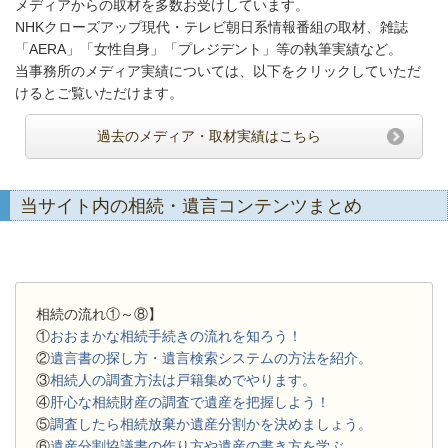
メディアからの取材を多数お受けしています。
NHKクローズアップ現代・テレビ朝日系情報番組の取材、雑誌
「AERA」「女性自身」「プレジデント」等の執筆実績など。
当事務所のメディア実績については、以下をクリックしていただ
けるとご覧いただけます。
過去のメディア・取材実績はこちら
当サイト内の相続・遺言コンテンツまとめ
相続の流れ①～⑧】
①
おおまかな相続手続きの流れを知ろう！
②
遺言書の探し方・遺言検索システムの方法を紹介。
③
相続人の調査方法は戸籍集めでやります。
④
肝心な相続財産の調査で遺産を把握しよう！
⑤
調査したら相続放棄か遺産分割かを決めましょう。
⑥
遺産分割協議書の作り方や遺産の書き方を学ぶ。