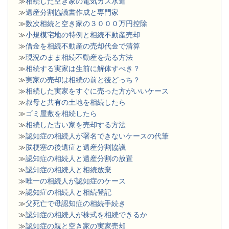
≫
相続した空き家の電気ガス水道
≫
遺産分割協議書作成と専門家
≫
数次相続と空き家の３０００万円控除
≫
小規模宅地の特例と相続不動産売却
≫
借金を相続不動産の売却代金で清算
≫
現況のまま相続不動産を売る方法
≫
相続する実家は生前に解体すべき？
≫
実家の売却は相続の前と後どっち？
≫
相続した実家をすぐに売った方がいいケース
≫
叔母と共有の土地を相続したら
≫
ゴミ屋敷を相続したら
≫
相続した古い家を売却する方法
≫
認知症の相続人が署名できないケースの代筆
≫
脳梗塞の後遺症と遺産分割協議
≫
認知症の相続人と遺産分割の放置
≫
認知症の相続人と相続放棄
≫
唯一の相続人が認知症のケース
≫
認知症の相続人と相続登記
≫
父死亡で母認知症の相続手続き
≫
認知症の相続人が株式を相続できるか
≫
認知症の親と空き家の実家売却