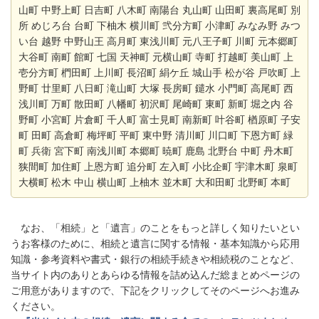
山町 中野上町 日吉町 八木町 南陽台 丸山町 山田町 裏高尾町 別
所 めじろ台 台町 下柚木 横川町 弐分方町 小津町 みなみ野 みつ
い台 越野 中野山王 高月町 東浅川町 元八王子町 川町 元本郷町
大谷町 南町 館町 七国 天神町 元横山町 寺町 打越町 美山町 上
壱分方町 椚田町 上川町 長沼町 絹ケ丘 城山手 松が谷 戸吹町 上
野町 廿里町 八日町 滝山町 大塚 長房町 鑓水 小門町 高尾町 西
浅川町 万町 散田町 八幡町 初沢町 尾崎町 東町 新町 堀之内 谷
野町 小宮町 片倉町 千人町 富士見町 南新町 叶谷町 楢原町 子安
町 田町 高倉町 梅坪町 平町 東中野 清川町 川口町 下恩方町 緑
町 兵衛 宮下町 南浅川町 本郷町 暁町 鹿島 北野台 中町 丹木町
狭間町 加住町 上恩方町 追分町 左入町 小比企町 宇津木町 泉町
大横町 松木 中山 横山町 上柚木 並木町 大和田町 北野町 本町
なお、「相続」と「遺言」のことをもっと詳しく知りたいとい
うお客様のために、相続と遺言に関する情報・基本知識から応用
知識・参考資料や書式・銀行の相続手続きや相続税のことなど、
当サイト内のありとあらゆる情報を詰め込んだ総まとめページの
ご用意がありますので、下記をクリックしてそのページへお進み
ください。