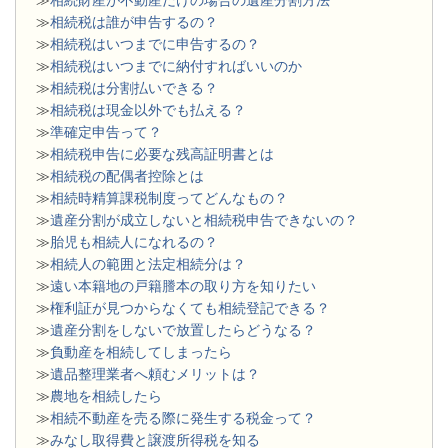
≫
相続税は誰が申告するの？
≫
相続税はいつまでに申告するの？
≫
相続税はいつまでに納付すればいいのか
≫
相続税は分割払いできる？
≫
相続税は現金以外でも払える？
≫
準確定申告って？
≫
相続税申告に必要な残高証明書とは
≫
相続税の配偶者控除とは
≫
相続時精算課税制度ってどんなもの？
≫
遺産分割が成立しないと相続税申告できないの？
≫
胎児も相続人になれるの？
≫
相続人の範囲と法定相続分は？
≫
遠い本籍地の戸籍謄本の取り方を知りたい
≫
権利証が見つからなくても相続登記できる？
≫
遺産分割をしないで放置したらどうなる？
≫
負動産を相続してしまったら
≫
遺品整理業者へ頼むメリットは？
≫
農地を相続したら
≫
相続不動産を売る際に発生する税金って？
≫
みなし取得費と譲渡所得税を知る