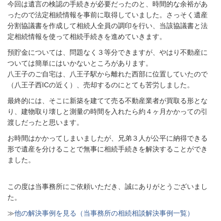
今回は遺言の検認の手続きが必要だったのと、時間的な余裕があ
ったので法定相続情報を事前に取得していました。さっそく遺産
分割協議書を作成して相続人全員の調印を行い、当該協議書と法
定相続情報を使って相続手続きを進めていきます。
預貯金については、問題なく３等分できますが、やはり不動産に
ついては簡単にはいかないところがあります。
八王子のご自宅は、八王子駅から離れた西部に位置していたので
（八王子西ICの近く）、売却するのにとても苦労しました。
最終的には、そこに新築を建てて売る不動産業者が買取る形とな
り、建物取り壊しと測量の時間を入れたら約４ヶ月かかっての引
渡しだったと思います。
お時間はかかってしまいましたが、兄弟３人が公平に納得できる
形で遺産を分けることで無事に相続手続きを解決することができ
ました。
この度は当事務所にご依頼いただき、誠にありがとうございまし
た。
≫
他の解決事例を見る（当事務所の相続相談解決事例一覧）