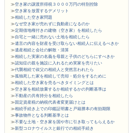
≫
空き家の譲渡所得税３０００万円の特別控除
≫
空き家を放置するデメリット
≫
相続した空き家問題
​≫
なぜ空き家が売れずに負動産になるのか
≫
定期借地権付きの建物（空き家）を相続したら
≫
自宅と一緒に売れない土地を相続したら
≫
遺言の内容を財産を受け取らない相続人に伝えるべきか
≫
遺産相続と会社の解散・清算
≫
相続した実家の名義を母親と子供のどちらにすべきか
≫
認知症の親を施設に入れるため実家を売りたい
≫
代襲相続で叔父の相続人と突然言われたら
≫
孤独死した家を相続して売却・処分をするために
≫
相続した空き家を売るべきタイミングとは
≫
空き家を相続放棄するか相続するかの判断基準は
≫
不動産の共有持分を相続したら
≫
固定資産税の納税代表者変更届けとは
≫
相続手続き上での印鑑証明書と戸籍謄本の有効期限
≫
事故物件となる判断基準とは
≫
不要な土地・空き家を国や市に引き取ってもらえるか
≫
新型コロナウイルスと銀行での相続手続き