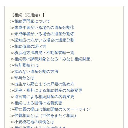
【相続（応用編）】
≫
相続専門家について
≫
未成年者がいる場合の遺産分割①
≫
未成年者がいる場合の遺産分割②
≫
認知症の方がいる場合の遺産分割
≫
相続債務の調べ方
≫
横浜地方法務局・不動産管轄一覧
≫
相続税の課税対象となる「みなし相続財産」
≫
特別受益とは
≫
揉めない遺産分割の方法
≫
寄与分とは
≫
出生から死亡までの戸籍の集め方
≫
調停・審判による相続財産の名義変更
≫
遺言書による相続財産の名義変更
≫
相続による国債の名義変更
≫
死亡届の提出は相続開始のスタートライン
≫
代襲相続とは（世代をまたぐ相続）
≫
小規模宅地の特例とは
≫
相続放棄をすることの危うさ