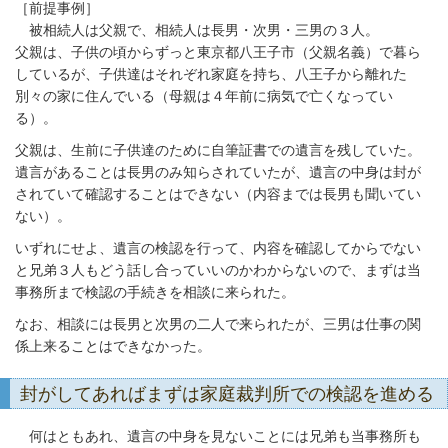
［前提事例］
被相続人は父親で、相続人は長男・次男・三男の３人。
父親は、子供の頃からずっと東京都八王子市（父親名義）で暮ら
しているが、子供達はそれぞれ家庭を持ち、八王子から離れた
別々の家に住んでいる（母親は４年前に病気で亡くなってい
る）。
父親は、生前に子供達のために自筆証書での遺言を残していた。
遺言があることは長男のみ知らされていたが、遺言の中身は封が
されていて確認することはできない（内容までは長男も聞いてい
ない）。
いずれにせよ、遺言の検認を行って、内容を確認してからでない
と兄弟３人もどう話し合っていいのかわからないので、まずは当
事務所まで検認の手続きを相談に来られた。
なお、相談には長男と次男の二人で来られたが、三男は仕事の関
係上来ることはできなかった。
封がしてあればまずは家庭裁判所での検認を進める
何はともあれ、遺言の中身を見ないことには兄弟も当事務所も