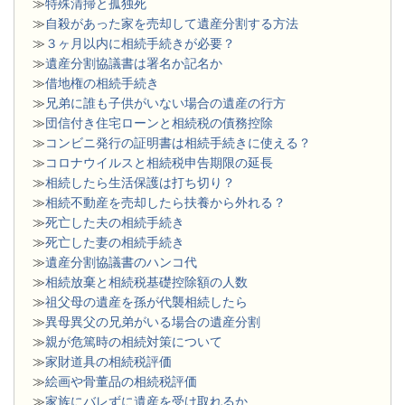
≫
特殊清掃と孤独死
≫
自殺があった家を売却して遺産分割する方法
≫
３ヶ月以内に相続手続きが必要？
≫
遺産分割協議書は署名か記名か
≫
借地権の相続手続き
≫
兄弟に誰も子供がいない場合の遺産の行方
≫
団信付き住宅ローンと相続税の債務控除
≫
コンビニ発行の証明書は相続手続きに使える？
≫
コロナウイルスと相続税申告期限の延長
≫
相続したら生活保護は打ち切り？
≫
相続不動産を売却したら扶養から外れる？
≫
死亡した夫の相続手続き
≫
死亡した妻の相続手続き
≫
遺産分割協議書のハンコ代
≫
相続放棄と相続税基礎控除額の人数
≫
祖父母の遺産を孫が代襲相続したら
≫
異母異父の兄弟がいる場合の遺産分割
≫
親が危篤時の相続対策について
≫
家財道具の相続税評価
≫
絵画や骨董品の相続税評価
≫
家族にバレずに遺産を受け取れるか