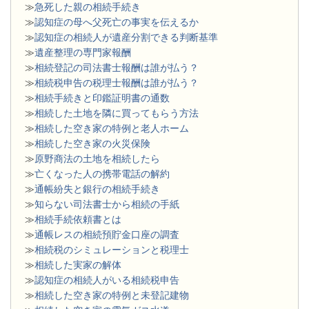
≫
急死した親の相続手続き
≫
認知症の母へ父死亡の事実を伝えるか
≫
認知症の相続人が遺産分割できる判断基準
≫
遺産整理の専門家報酬
≫
相続登記の司法書士報酬は誰が払う？
≫
相続税申告の税理士報酬は誰が払う？
≫
相続手続きと印鑑証明書の通数
≫
相続した土地を隣に買ってもらう方法
≫
相続した空き家の特例と老人ホーム
≫
相続した空き家の火災保険
≫
原野商法の土地を相続したら
≫
亡くなった人の携帯電話の解約
≫
通帳紛失と銀行の相続手続き
≫
知らない司法書士から相続の手紙
≫
相続手続依頼書とは
≫
通帳レスの相続預貯金口座の調査
≫
相続税のシミュレーションと税理士
≫
相続した実家の解体
≫
認知症の相続人がいる相続税申告
≫
相続した空き家の特例と未登記建物