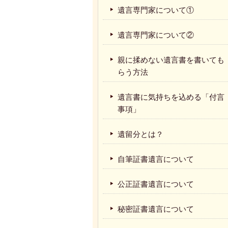
遺言専門家について①
遺言専門家について②
親に揉めない遺言書を書いても
らう方法
遺言書に気持ちを込める「付言
事項」
遺留分とは？
自筆証書遺言について
公正証書遺言について
秘密証書遺言について