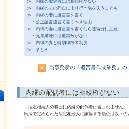
≫
内縁の配偶者には相続権がない
≫
内縁の夫の死亡により行き場を失うことも
≫
内縁の妻に遺言書を書く
・
公正証書遺言で書くべき理由
≫
内縁の妻に遺言書を書くなら遺留分に注意
・
兄弟姉妹には遺留分がない
≫
内縁の妻と特別縁故者制度
≫
まとめ
当事務所の「遺言書作成業務」の
内縁の配偶者には相続権がない
法定相続人の範囲に内縁の配偶者は含まれません。
民法で定められた法定相続人に該当する順位は以下の