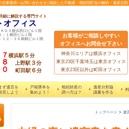
の当事務所へお問い合わせを│相続した不動産・相続預貯金の解約・遺産分割
詳細に解説する専門サイト
トオフィス
６ＫＤＸ横浜西口ビル１階
６－１横田ビル１階
お客様がご相談しやすい
－１２－３６鵜鶴ビル１階
オフィスへお問合せ下さい
７７
神奈川エリアは横浜オフィス
５
横浜駅
分
５８
東京23区千葉埼玉は東京オフィス
３
上野駅
分
６００
６
東京23区以外は町田オフィス
町田駅
分
まず遺言を
戸籍謄本を
相続財産の
遺産分割協
発見しよう
集めよう！
調べ方は？
議書を作る
トップページ
遺