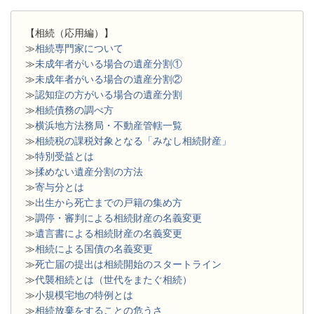
【相続（応用編）】
≫
相続専門家について
≫
未成年者がいる場合の遺産分割①
≫
未成年者がいる場合の遺産分割②
≫
認知症の方がいる場合の遺産分割
≫
相続債務の調べ方
≫
横浜地方法務局・不動産管轄一覧
≫
相続税の課税対象となる「みなし相続財産」
≫
特別受益とは
≫
揉めない遺産分割の方法
≫
寄与分とは
≫
出生から死亡までの戸籍の集め方
≫
調停・審判による相続財産の名義変更
≫
遺言書による相続財産の名義変更
≫
相続による国債の名義変更
≫
死亡届の提出は相続開始のスタートライン
≫
代襲相続とは（世代をまたぐ相続）
≫
小規模宅地の特例とは
≫
相続放棄をすることの危うさ