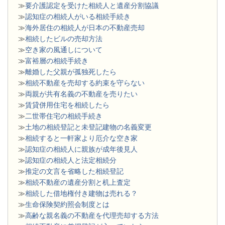
≫
要介護認定を受けた相続人と遺産分割協議
≫
認知症の相続人がいる相続手続き
≫
海外居住の相続人が日本の不動産売却
≫
相続したビルの売却方法
≫
空き家の風通しについて
≫
富裕層の相続手続き
≫
離婚した父親が孤独死したら
≫
相続不動産を売却する約束を守らない
≫
両親が共有名義の不動産を売りたい
≫
賃貸併用住宅を相続したら
≫
二世帯住宅の相続手続き
≫
土地の相続登記と未登記建物の名義変更
≫
相続すると一軒家より厄介な空き家
≫
認知症の相続人に親族が成年後見人
≫
認知症の相続人と法定相続分
≫
推定の文言を省略した相続登記
≫
相続不動産の遺産分割と机上査定
≫
相続した借地権付き建物は売れる？
≫
生命保険契約照会制度とは
≫
高齢な親名義の不動産を代理売却する方法