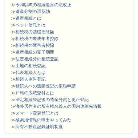
≫
令和以降の相続遺言の法改正
≫
遺産分割の遡及効
≫
遺産相続とは
≫
ペット信託とは
≫
相続税の基礎控除額
≫
相続税の未成年者控除
≫
相続税の障害者控除
≫
遺産相続の完了期間
≫
法定相続分の相続登記
≫
土地の相続登記
≫
代表相続人とは
≫
相続人申告登記
≫
相続人への遺贈登記の単独申請
≫
戸籍の広域交付とは
≫
法定相続登記後の遺産分割と更正登記
≫
海外居住者の所有権名義人の国内連絡先情報
≫
スマート変更登記とは
≫
検索用情報の申出やってみた
≫
所有不動産記録証明制度