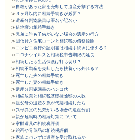
≫
自殺があった家を売却して遺産分割する方法
≫
３ヶ月以内に相続手続きが必要？
≫
遺産分割協議書は署名か記名か
≫
借地権の相続手続き
≫
兄弟に誰も子供がいない場合の遺産の行方
≫
団信付き住宅ローンと相続税の債務控除
≫
コンビニ発行の証明書は相続手続きに使える？
≫
コロナウイルスと相続税申告期限の延長
≫
相続したら生活保護は打ち切り？
≫
相続不動産を売却したら扶養から外れる？
≫
死亡した夫の相続手続き
≫
死亡した妻の相続手続き
≫
遺産分割協議書のハンコ代
≫
相続放棄と相続税基礎控除額の人数
≫
祖父母の遺産を孫が代襲相続したら
≫
異母異父の兄弟がいる場合の遺産分割
≫
親が危篤時の相続対策について
≫
家財道具の相続税評価
≫
絵画や骨董品の相続税評価
≫
家族にバレずに遺産を受け取れるか