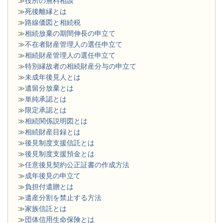
≫
役所の無料相談
≫
死後離縁とは
≫
路線価図と相続税
≫
相続放棄の期間伸長の申立て
≫
不在者財産管理人の選任申立て
≫
相続財産管理人の選任申立て
≫
特別縁故者の相続財産分与の申立て
≫
未成年後見人とは
≫
遺留分放棄とは
≫
単純承認とは
≫
限定承認とは
≫
相続関係説明図とは
≫
相続財産目録とは
≫
後見制度支援信託とは
≫
後見制度支援預金とは
≫
任意後見契約公正証書の作成方法
≫
成年後見の申立て
≫
負担付遺贈とは
≫
遺産分割を禁止する方法
≫
家族信託とは
≫
団体信用生命保険とは