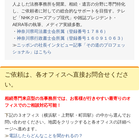
人よしだ法務事務所を開業。相続・遺言の分野に専門特化
し、ご依頼者に対しての総合的なサポートを目指す。テレ
ビ「NHKクローズアップ現代」や雑誌プレジデント・
AERA等の執筆、メディア実績多数。
・
神奈川県司法書士会所属（登録番号１７８６）
・
神奈川県行政書士会所属（登録番号１６０９１０６３）
≫
ニッポンの社長インタビュー記事「その道のプロフェッ
ショナル」はこちら
ご依頼は、各オフィスへ直接お問合せくださ
い。
相続専門来店型の当事務所では、お客様が行きやすい最寄りのオ
フィスでのご相談対応可能！
下
記の３オフィス（
横浜駅・上野駅・町田駅）の中から選んでお
問い合わせください。
地図をクリックすると各オフィスの詳細ペ
ージへ進めます。
≫
電話したらどんなことを聞かれるの？