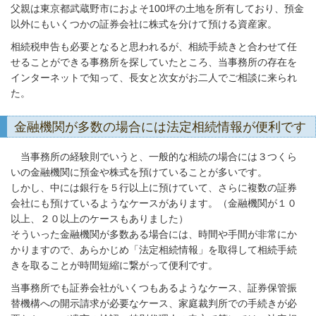
父親は東京都武蔵野市におよそ100坪の土地を所有しており、預金
以外にもいくつかの証券会社に株式を分けて預ける資産家。
相続税申告も必要となると思われるが、相続手続きと合わせて任
せることができる事務所を探していたところ、当事務所の存在を
インターネットで知って、長女と次女がお二人でご相談に来られ
た。
金融機関が多数の場合には法定相続情報が便利です
当事務所の経験則でいうと、一般的な相続の場合には３つくら
いの金融機関に預金や株式を預けていることが多いです。
しかし、中には銀行を５行以上に預けていて、さらに複数の証券
会社にも預けているようなケースがあります。（金融機関が１０
以上、２０以上のケースもありました）
そういった金融機関が多数ある場合には、時間や手間が非常にか
かりますので、あらかじめ「法定相続情報」を取得して相続手続
きを取ることが時間短縮に繋がって便利です。
当事務所でも証券会社がいくつもあるようなケース、証券保管振
替機構への開示請求が必要なケース、家庭裁判所での手続きが必