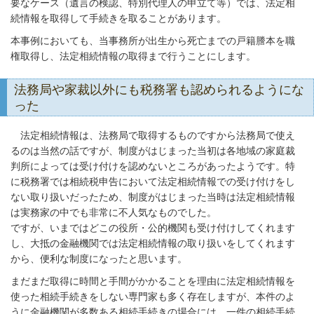
要なケース（遺言の検認、特別代理人の申立て等）では、法定相
続情報を取得して手続きを取ることがあります。
本事例においても、当事務所が出生から死亡までの戸籍謄本を職
権取得し、法定相続情報の取得まで行うことにします。
法務局や家裁以外にも税務署も認められるようにな
った
法定相続情報は、法務局で取得するものですから法務局で使え
るのは当然の話ですが、制度がはじまった当初は各地域の家庭裁
判所によっては受け付けを認めないところがあったようです。特
に税務署では相続税申告において法定相続情報での受け付けをし
ない取り扱いだったため、制度がはじまった当時は法定相続情報
は実務家の中でも非常に不人気なものでした。
ですが、いまではどこの役所・公的機関も受け付けしてくれます
し、大抵の金融機関では法定相続情報の取り扱いをしてくれます
から、便利な制度になったと思います。
まだまだ取得に時間と手間がかかることを理由に法定相続情報を
使った相続手続きをしない専門家も多く存在しますが、本件のよ
うに金融機関が多数ある相続手続きの場合には、一件の相続手続