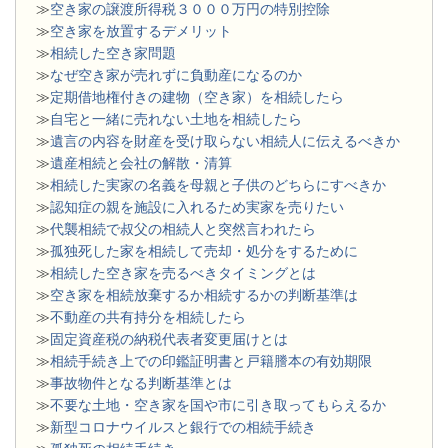
≫
空き家の譲渡所得税３０００万円の特別控除
≫
空き家を放置するデメリット
≫
相続した空き家問題
​≫
なぜ空き家が売れずに負動産になるのか
≫
定期借地権付きの建物（空き家）を相続したら
≫
自宅と一緒に売れない土地を相続したら
≫
遺言の内容を財産を受け取らない相続人に伝えるべきか
≫
遺産相続と会社の解散・清算
≫
相続した実家の名義を母親と子供のどちらにすべきか
≫
認知症の親を施設に入れるため実家を売りたい
≫
代襲相続で叔父の相続人と突然言われたら
≫
孤独死した家を相続して売却・処分をするために
≫
相続した空き家を売るべきタイミングとは
≫
空き家を相続放棄するか相続するかの判断基準は
≫
不動産の共有持分を相続したら
≫
固定資産税の納税代表者変更届けとは
≫
相続手続き上での印鑑証明書と戸籍謄本の有効期限
≫
事故物件となる判断基準とは
≫
不要な土地・空き家を国や市に引き取ってもらえるか
≫
新型コロナウイルスと銀行での相続手続き