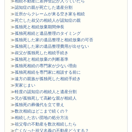
≫
相続不動産に差押登記が入っていたら
≫
認知症の親が死亡した遺産分割
≫
近所からクレームが来る空き家を相続
≫
死亡した叔父の相続人が認知症の親
≫
孤独死と相続放棄期間伸長
≫
孤独死相続と遺品整理のタイミング
≫
孤独死した家の遺品整理と相続放棄の可否
≫
孤独死した家の遺品整理費用が出せない
≫
叔父が孤独死した相続手続き
≫
孤独死と相続放棄の判断基準
≫
孤独死相続の専門家が少ない理由
≫
孤独死相続を専門家に相談する前に
≫
遠方の親族が孤独死した相続手続き
≫
実家じまい
≫
軽度の認知症の相続人と遺産分割
≫
兄が孤独死して高齢な親が相続人
≫
孤独死の葬儀代を立て替え
≫
数次相続はどこまで続くの？
≫
相続した古い団地の処分方法
≫
祖父母の不動産を数次相続したら
≫
亡くなった祖父名義の不動産どうする？