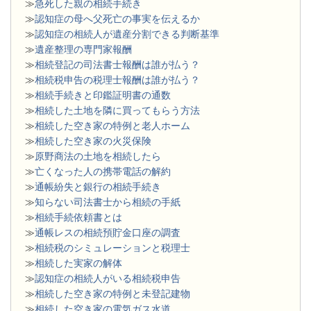
≫
急死した親の相続手続き
≫
認知症の母へ父死亡の事実を伝えるか
≫
認知症の相続人が遺産分割できる判断基準
≫
遺産整理の専門家報酬
≫
相続登記の司法書士報酬は誰が払う？
≫
相続税申告の税理士報酬は誰が払う？
≫
相続手続きと印鑑証明書の通数
≫
相続した土地を隣に買ってもらう方法
≫
相続した空き家の特例と老人ホーム
≫
相続した空き家の火災保険
≫
原野商法の土地を相続したら
≫
亡くなった人の携帯電話の解約
≫
通帳紛失と銀行の相続手続き
≫
知らない司法書士から相続の手紙
≫
相続手続依頼書とは
≫
通帳レスの相続預貯金口座の調査
≫
相続税のシミュレーションと税理士
≫
相続した実家の解体
≫
認知症の相続人がいる相続税申告
≫
相続した空き家の特例と未登記建物
≫
相続した空き家の電気ガス水道