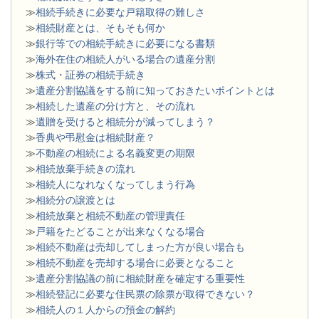
≫
相続手続きに必要な戸籍取得の難しさ
≫
相続財産とは、そもそも何か
≫
銀行等での相続手続きに必要になる書類
​≫
海外在住の相続人がいる場合の遺産分割
≫
株式・証券の相続手続き
≫
遺産分割協議をする前に知っておきたいポイントとは
≫
相続した遺産の分け方と、その流れ
≫
遺贈を受けると相続分が減ってしまう？
≫
香典や弔慰金は相続財産？
≫
不動産の相続による名義変更の期限
≫
相続放棄手続きの流れ
≫
相続人になれなくなってしまう行為
≫
相続分の譲渡とは
​≫
相続放棄と相続不動産の管理責任
≫
戸籍をたどることが出来なくなる場合
≫
相続不動産は売却してしまった方が良い場合も
≫
相続不動産を売却する場合に必要となること
≫
遺産分割協議の前に相続財産を確定する重要性
≫
相続登記に必要な住民票の除票が取得できない？
≫
相続人の１人からの預金の解約