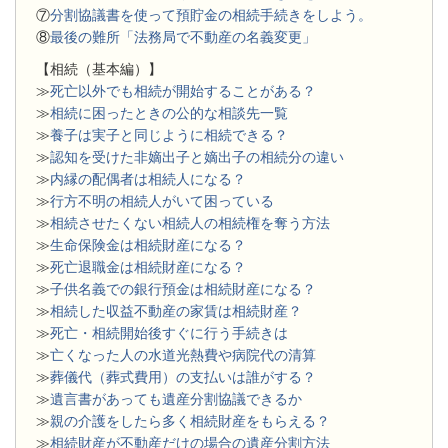
⑦
分割協議書を使って預貯金の相続手続きをしよう。
⑧
最後の難所「法務局で不動産の名義変更」
【相続（基本編）】
≫
死亡以外でも相続が開始することがある？
≫
相続に困ったときの公的な相談先一覧
≫
養子は実子と同じように相続できる？
≫
認知を受けた非嫡出子と嫡出子の相続分の違い
≫
内縁の配偶者は相続人になる？
≫
行方不明の相続人がいて困っている
≫
相続させたくない相続人の相続権を奪う方法
≫
生命保険金は相続財産になる？
≫
死亡退職金は相続財産になる？
≫
子供名義での銀行預金は相続財産になる？
≫
相続した収益不動産の家賃は相続財産？
≫
死亡・相続開始後すぐに行う手続きは
≫
亡くなった人の水道光熱費や病院代の清算
≫
葬儀代（葬式費用）の支払いは誰がする？
≫
遺言書があっても遺産分割協議できるか
≫
親の介護をしたら多く相続財産をもらえる？
≫
相続財産が不動産だけの場合の遺産分割方法