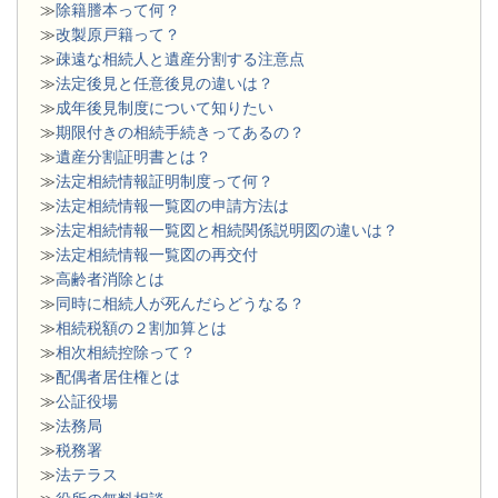
≫
除籍謄本って何？
≫
改製原戸籍って？
≫
疎遠な相続人と遺産分割する注意点
≫
法定後見と任意後見の違いは？
≫
成年後見制度について知りたい
≫
期限付きの相続手続きってあるの？
≫
遺産分割証明書とは？
≫
法定相続情報証明制度って何？
≫
法定相続情報一覧図の申請方法は
≫
法定相続情報一覧図と相続関係説明図の違いは？
≫
法定相続情報一覧図の再交付
≫
高齢者消除とは
≫
同時に相続人が死んだらどうなる？
≫
相続税額の２割加算とは
≫
相次相続控除って？
≫
配偶者居住権とは
≫
公証役場
≫
法務局
≫
税務署
≫
法テラス