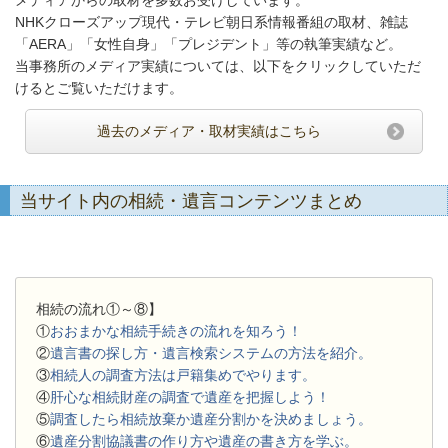
NHKクローズアップ現代・テレビ朝日系情報番組の取材、雑誌
「AERA」「女性自身」「プレジデント」等の執筆実績など。
当事務所のメディア実績については、以下をクリックしていただ
けるとご覧いただけます。
過去のメディア・取材実績はこちら
当サイト内の相続・遺言コンテンツまとめ
相続の流れ①～⑧】
①
おおまかな相続手続きの流れを知ろう！
②
遺言書の探し方・遺言検索システムの方法を紹介。
③
相続人の調査方法は戸籍集めでやります。
④
肝心な相続財産の調査で遺産を把握しよう！
⑤
調査したら相続放棄か遺産分割かを決めましょう。
⑥
遺産分割協議書の作り方や遺産の書き方を学ぶ。