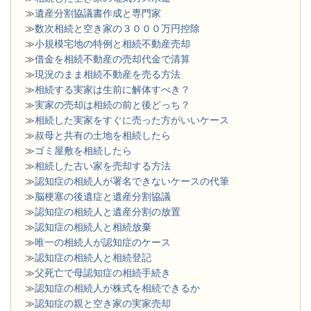
≫
遺産分割協議書作成と専門家
≫
数次相続と空き家の３０００万円控除
≫
小規模宅地の特例と相続不動産売却
≫
借金を相続不動産の売却代金で清算
≫
現況のまま相続不動産を売る方法
≫
相続する実家は生前に解体すべき？
≫
実家の売却は相続の前と後どっち？
≫
相続した実家をすぐに売った方がいいケース
≫
叔母と共有の土地を相続したら
≫
ゴミ屋敷を相続したら
≫
相続した古い家を売却する方法
≫
認知症の相続人が署名できないケースの代筆
≫
脳梗塞の後遺症と遺産分割協議
≫
認知症の相続人と遺産分割の放置
≫
認知症の相続人と相続放棄
≫
唯一の相続人が認知症のケース
≫
認知症の相続人と相続登記
≫
父死亡で母認知症の相続手続き
≫
認知症の相続人が株式を相続できるか
≫
認知症の親と空き家の実家売却