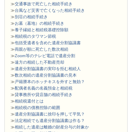
≫
交通事故で死亡した相続手続き
≫
台風など災害で亡くなった相続手続き
≫
別荘の相続手続き
≫
お墓（墓地）の相続手続き
≫
養子縁組と相続税基礎控除額
≫
相続税のタワマン節税
≫
包括受遺者を含めた遺産分割協議書
≫
両親が順に死亡した数次相続
≫
Zoom等のテレビ電話で遺産分割
≫
遠方の相続した不動産売却
≫
遺産分割協議書の実印を拒む相続人
≫
数次相続の遺産分割協議書の見本
≫
戸籍謄本のホッチキスを外すと無効？
≫
配偶者名義の名義預金と相続税
≫
貸事務所や貸店舗の相続手続き
≫
相続税還付とは
≫
相続税の債務控除の範囲
≫
遺産分割協議書に捨印を押して平気？
≫
法定相続でも遺産分割協議書は作る？
≫
相続した遺産は離婚の財産分与の対象か