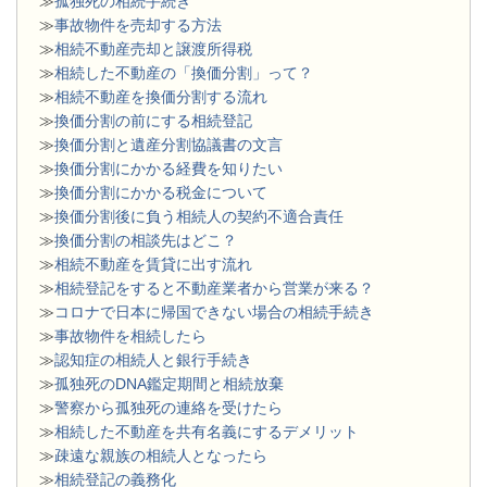
≫
孤独死の相続手続き
≫
事故物件を売却する方法
≫
相続不動産売却と譲渡所得税
≫
相続した不動産の「換価分割」って？
≫
相続不動産を換価分割する流れ
≫
換価分割の前にする相続登記
≫
換価分割と遺産分割協議書の文言
≫
換価分割にかかる経費を知りたい
≫
換価分割にかかる税金について
≫
換価分割後に負う相続人の契約不適合責任
≫
換価分割の相談先はどこ？
≫
相続不動産を賃貸に出す流れ
≫
相続登記をすると不動産業者から営業が来る？
≫
コロナで日本に帰国できない場合の相続手続き
≫
事故物件を相続したら
≫
認知症の相続人と銀行手続き
≫
孤独死のDNA鑑定期間と相続放棄
≫
警察から孤独死の連絡を受けたら
≫
相続した不動産を共有名義にするデメリット
≫
疎遠な親族の相続人となったら
≫
相続登記の義務化