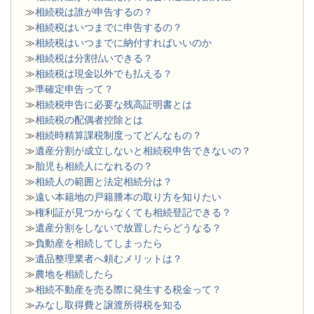
≫
相続税は誰が申告するの？
≫
相続税はいつまでに申告するの？
≫
相続税はいつまでに納付すればいいのか
≫
相続税は分割払いできる？
≫
相続税は現金以外でも払える？
≫
準確定申告って？
≫
相続税申告に必要な残高証明書とは
≫
相続税の配偶者控除とは
≫
相続時精算課税制度ってどんなもの？
≫
遺産分割が成立しないと相続税申告できないの？
≫
胎児も相続人になれるの？
≫
相続人の範囲と法定相続分は？
≫
遠い本籍地の戸籍謄本の取り方を知りたい
≫
権利証が見つからなくても相続登記できる？
≫
遺産分割をしないで放置したらどうなる？
≫
負動産を相続してしまったら
≫
遺品整理業者へ頼むメリットは？
≫
農地を相続したら
≫
相続不動産を売る際に発生する税金って？
≫
みなし取得費と譲渡所得税を知る