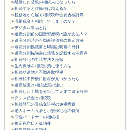
≫
離婚した父親の相続人になったら
≫
相続すると住民税は増えるか
≫
税務署から届く相続税申告要否検討表
≫
滞納税金も相続してしまうのか？
≫
デジタル遺品とは
≫
遺産分割前の固定資産税は誰が支払う？
≫
遺産分割時の不動産評価額の算定方法
≫
遺産分割協議書と印鑑証明書の日付
≫
遺産分割協議書に債務を記載する注意点
≫
相続登記の申請方法３種類
≫
生命保険を相続対策に使う方法
≫
相続や遺贈と不動産取得税
≫
相続税申告後に財産が見つかったら
≫
遺産放棄と相続放棄の違い
≫
相続した土地を分筆して兄弟で遺産分割
≫
タンス預金と相続税
≫
相続登記の登録免許税の免税措置
≫
老人ホーム入居と小規模宅地の特例
≫
同性パートナーの相続権
≫
推定死亡日と孤独死
≫
特殊清掃と孤独死