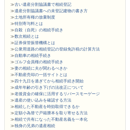
≫
古い遺産分割協議書で相続登記
≫
遺産分割協議書への未登記建物の書き方
≫
土地所有権の放棄制度
≫
特別寄与料とは
≫
自殺（自死）の相続手続き
≫
数次相続とは
≫
証券保管振替機構とは
≫
公衆用道路の相続登記の登録免許税の計算方法
≫
自動車の相続手続き
≫
ゴルフ会員権の相続手続き
≫
妻の相続に夫が関わるべきか
≫
不動産売却の一括サイトとは
≫
四十九日を過ぎてから相続手続き開始
≫
成年年齢の引き下げの法改正について
≫
老後資金の確保に活用するリバースモーゲージ
≫
遺産の使い込みを確認する方法
≫
相続した不動産を時効取得できるか
≫
定額小為替で戸籍謄本を取り寄せる方法
≫
相続で共有になった不動産名義を一本化
≫
独身の兄弟の遺産相続