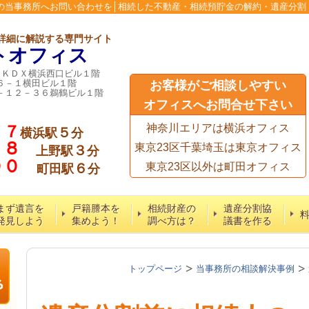
の当事務所へお問い合わせを│相続した不動産・相続預貯金の解約・遺産分割
詳細に解説する専門サイト
トオフィス
６ＫＤＸ横浜西口ビル１階
６－１横田ビル１階
お客様がご相談しやすい
－１２－３６鵜鶴ビル１階
オフィスへお問合せ下さい
７７
神奈川エリアは横浜オフィス
５
横浜駅
分
５８
東京23区千葉埼玉は東京オフィス
３
上野駅
分
６００
６
東京23区以外は町田オフィス
町田駅
分
まず遺言を
戸籍謄本を
相続財産の
遺産分割協
発見しよう
集めよう！
調べ方は？
議書を作る
トップページ
当事務所の相談解決事例