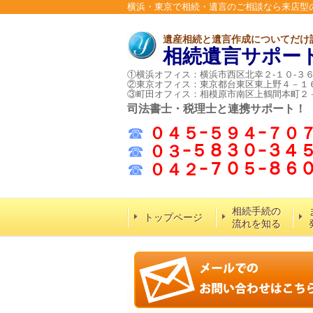
横浜・東京で相続・遺言のご相談なら来店型
遺産相続と遺言作成についてだけ
相続遺言サポー
①横浜オフィス：横浜市西区北幸２-１０-３
②東京オフィス：東京都台東区東上野４－１
③町田オフィス：相模原市南区上鶴間本町２
司法書士・税理士と連携サポート！
☎
０４５ｰ５９４ｰ７０
☎
０３ｰ５８３０ｰ３４
☎
０４２ｰ７０５ｰ８
相続手続の
トップページ
流れを知る