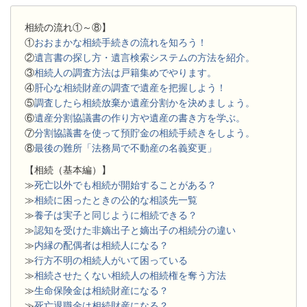
相続の流れ①～⑧】
①
おおまかな相続手続きの流れを知ろう！
②
遺言書の探し方・遺言検索システムの方法を紹介。
③
相続人の調査方法は戸籍集めでやります。
④
肝心な相続財産の調査で遺産を把握しよう！
⑤
調査したら相続放棄か遺産分割かを決めましょう。
⑥
遺産分割協議書の作り方や遺産の書き方を学ぶ。
⑦
分割協議書を使って預貯金の相続手続きをしよう。
⑧
最後の難所「法務局で不動産の名義変更」
【相続（基本編）】
≫
死亡以外でも相続が開始することがある？
≫
相続に困ったときの公的な相談先一覧
≫
養子は実子と同じように相続できる？
≫
認知を受けた非嫡出子と嫡出子の相続分の違い
≫
内縁の配偶者は相続人になる？
≫
行方不明の相続人がいて困っている
≫
相続させたくない相続人の相続権を奪う方法
≫
生命保険金は相続財産になる？
≫
死亡退職金は相続財産になる？