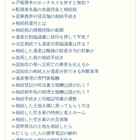
≫
戸籍謄本のホッチキスを外すと無効？
≫
配偶者名義の名義預金と相続税
≫
貸事務所や貸店舗の相続手続き
≫
相続税還付とは
≫
相続税の債務控除の範囲
≫
遺産分割協議書に捨印を押して平気？
≫
法定相続でも遺産分割協議書は作る？
≫
相続した遺産は離婚の財産分与の対象か
≫
急死した親の相続手続き
≫
認知症の母へ父死亡の事実を伝えるか
≫
認知症の相続人が遺産分割できる判断基準
≫
遺産整理の専門家報酬
≫
相続登記の司法書士報酬は誰が払う？
≫
相続税申告の税理士報酬は誰が払う？
≫
相続手続きと印鑑証明書の通数
≫
相続した土地を隣に買ってもらう方法
≫
相続した空き家の特例と老人ホーム
≫
相続した空き家の火災保険
≫
原野商法の土地を相続したら
≫
亡くなった人の携帯電話の解約
≫
通帳紛失と銀行の相続手続き