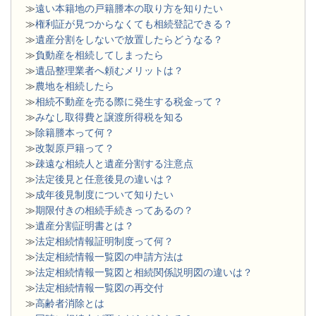
≫
遠い本籍地の戸籍謄本の取り方を知りたい
≫
権利証が見つからなくても相続登記できる？
≫
遺産分割をしないで放置したらどうなる？
≫
負動産を相続してしまったら
≫
遺品整理業者へ頼むメリットは？
≫
農地を相続したら
≫
相続不動産を売る際に発生する税金って？
≫
みなし取得費と譲渡所得税を知る
≫
除籍謄本って何？
≫
改製原戸籍って？
≫
疎遠な相続人と遺産分割する注意点
≫
法定後見と任意後見の違いは？
≫
成年後見制度について知りたい
≫
期限付きの相続手続きってあるの？
≫
遺産分割証明書とは？
≫
法定相続情報証明制度って何？
≫
法定相続情報一覧図の申請方法は
≫
法定相続情報一覧図と相続関係説明図の違いは？
≫
法定相続情報一覧図の再交付
≫
高齢者消除とは