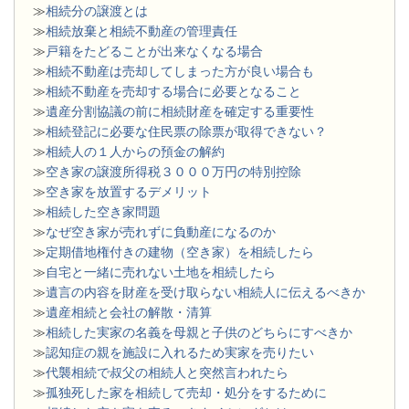
≫
相続分の譲渡とは
​≫
相続放棄と相続不動産の管理責任
≫
戸籍をたどることが出来なくなる場合
≫
相続不動産は売却してしまった方が良い場合も
≫
相続不動産を売却する場合に必要となること
≫
遺産分割協議の前に相続財産を確定する重要性
≫
相続登記に必要な住民票の除票が取得できない？
≫
相続人の１人からの預金の解約
≫
空き家の譲渡所得税３０００万円の特別控除
≫
空き家を放置するデメリット
≫
相続した空き家問題
​≫
なぜ空き家が売れずに負動産になるのか
≫
定期借地権付きの建物（空き家）を相続したら
≫
自宅と一緒に売れない土地を相続したら
≫
遺言の内容を財産を受け取らない相続人に伝えるべきか
≫
遺産相続と会社の解散・清算
≫
相続した実家の名義を母親と子供のどちらにすべきか
≫
認知症の親を施設に入れるため実家を売りたい
≫
代襲相続で叔父の相続人と突然言われたら
≫
孤独死した家を相続して売却・処分をするために