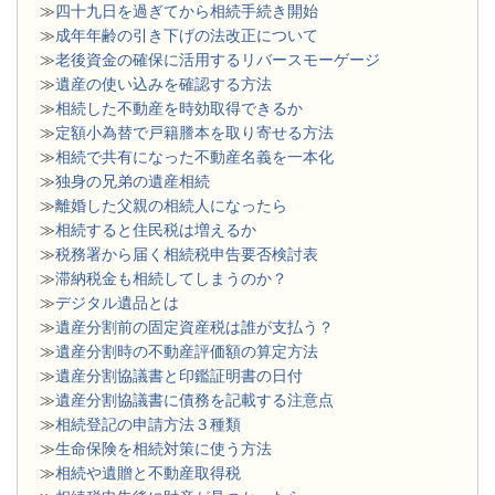
≫
四十九日を過ぎてから相続手続き開始
≫
成年年齢の引き下げの法改正について
≫
老後資金の確保に活用するリバースモーゲージ
≫
遺産の使い込みを確認する方法
≫
相続した不動産を時効取得できるか
≫
定額小為替で戸籍謄本を取り寄せる方法
≫
相続で共有になった不動産名義を一本化
≫
独身の兄弟の遺産相続
≫
離婚した父親の相続人になったら
≫
相続すると住民税は増えるか
≫
税務署から届く相続税申告要否検討表
≫
滞納税金も相続してしまうのか？
≫
デジタル遺品とは
≫
遺産分割前の固定資産税は誰が支払う？
≫
遺産分割時の不動産評価額の算定方法
≫
遺産分割協議書と印鑑証明書の日付
≫
遺産分割協議書に債務を記載する注意点
≫
相続登記の申請方法３種類
≫
生命保険を相続対策に使う方法
≫
相続や遺贈と不動産取得税