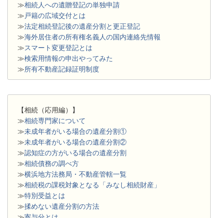
≫
相続人への遺贈登記の単独申請
≫
戸籍の広域交付とは
≫
法定相続登記後の遺産分割と更正登記
≫
海外居住者の所有権名義人の国内連絡先情報
≫
スマート変更登記とは
≫
検索用情報の申出やってみた
≫
所有不動産記録証明制度
【相続（応用編）】
≫
相続専門家について
≫
未成年者がいる場合の遺産分割①
≫
未成年者がいる場合の遺産分割②
≫
認知症の方がいる場合の遺産分割
≫
相続債務の調べ方
≫
横浜地方法務局・不動産管轄一覧
≫
相続税の課税対象となる「みなし相続財産」
≫
特別受益とは
≫
揉めない遺産分割の方法
≫
寄与分とは