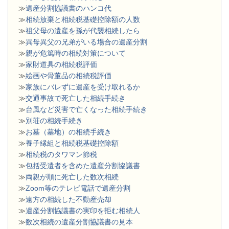
≫
遺産分割協議書のハンコ代
≫
相続放棄と相続税基礎控除額の人数
≫
祖父母の遺産を孫が代襲相続したら
≫
異母異父の兄弟がいる場合の遺産分割
≫
親が危篤時の相続対策について
≫
家財道具の相続税評価
≫
絵画や骨董品の相続税評価
≫
家族にバレずに遺産を受け取れるか
≫
交通事故で死亡した相続手続き
≫
台風など災害で亡くなった相続手続き
≫
別荘の相続手続き
≫
お墓（墓地）の相続手続き
≫
養子縁組と相続税基礎控除額
≫
相続税のタワマン節税
≫
包括受遺者を含めた遺産分割協議書
≫
両親が順に死亡した数次相続
≫
Zoom等のテレビ電話で遺産分割
≫
遠方の相続した不動産売却
≫
遺産分割協議書の実印を拒む相続人
≫
数次相続の遺産分割協議書の見本