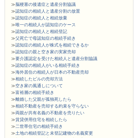
≫
脳梗塞の後遺症と遺産分割協議
≫
認知症の相続人と遺産分割の放置
≫
認知症の相続人と相続放棄
≫
唯一の相続人が認知症のケース
≫
認知症の相続人と相続登記
≫
父死亡で母認知症の相続手続き
≫
認知症の相続人が株式を相続できるか
≫
認知症の親と空き家の実家売却
≫
要介護認定を受けた相続人と遺産分割協議
≫
認知症の相続人がいる相続手続き
≫
海外居住の相続人が日本の不動産売却
≫
相続したビルの売却方法
≫
空き家の風通しについて
≫
富裕層の相続手続き
≫
離婚した父親が孤独死したら
≫
相続不動産を売却する約束を守らない
≫
両親が共有名義の不動産を売りたい
≫
賃貸併用住宅を相続したら
≫
二世帯住宅の相続手続き
≫
土地の相続登記と未登記建物の名義変更