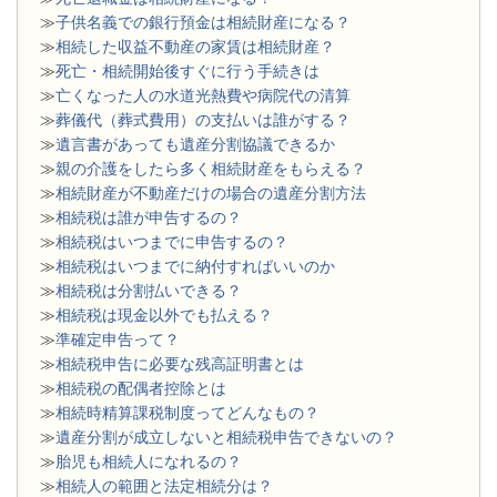
≫
子供名義での銀行預金は相続財産になる？
≫
相続した収益不動産の家賃は相続財産？
≫
死亡・相続開始後すぐに行う手続きは
≫
亡くなった人の水道光熱費や病院代の清算
≫
葬儀代（葬式費用）の支払いは誰がする？
≫
遺言書があっても遺産分割協議できるか
≫
親の介護をしたら多く相続財産をもらえる？
≫
相続財産が不動産だけの場合の遺産分割方法
≫
相続税は誰が申告するの？
≫
相続税はいつまでに申告するの？
≫
相続税はいつまでに納付すればいいのか
≫
相続税は分割払いできる？
≫
相続税は現金以外でも払える？
≫
準確定申告って？
≫
相続税申告に必要な残高証明書とは
≫
相続税の配偶者控除とは
≫
相続時精算課税制度ってどんなもの？
≫
遺産分割が成立しないと相続税申告できないの？
≫
胎児も相続人になれるの？
≫
相続人の範囲と法定相続分は？