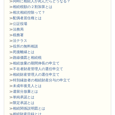
≫
同時に相続人が死んだらどうなる？
≫
相続税額の２割加算とは
≫
相次相続控除って？
≫
配偶者居住権とは
≫
公証役場
≫
法務局
≫
税務署
≫
法テラス
≫
役所の無料相談
≫
死後離縁とは
≫
路線価図と相続税
≫
相続放棄の期間伸長の申立て
≫
不在者財産管理人の選任申立て
≫
相続財産管理人の選任申立て
≫
特別縁故者の相続財産分与の申立て
≫
未成年後見人とは
≫
遺留分放棄とは
≫
単純承認とは
≫
限定承認とは
≫
相続関係説明図とは
≫
相続財産目録とは