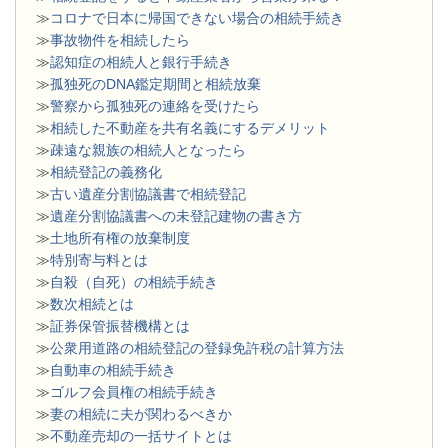
≫
コロナで日本に帰国できない場合の相続手続き
≫
事故物件を相続したら
≫
認知症の相続人と銀行手続き
≫
孤独死のDNA鑑定期間と相続放棄
≫
警察から孤独死の連絡を受けたら
≫
相続した不動産を共有名義にするデメリット
≫
疎遠な親族の相続人となったら
≫
相続登記の義務化
≫
古い遺産分割協議書で相続登記
≫
遺産分割協議書への未登記建物の書き方
≫
土地所有権の放棄制度
≫
特別寄与料とは
≫
自殺（自死）の相続手続き
≫
数次相続とは
≫
証券保管振替機構とは
≫
公衆用道路の相続登記の登録免許税の計算方法
≫
自動車の相続手続き
≫
ゴルフ会員権の相続手続き
≫
妻の相続に夫が関わるべきか
≫
不動産売却の一括サイトとは