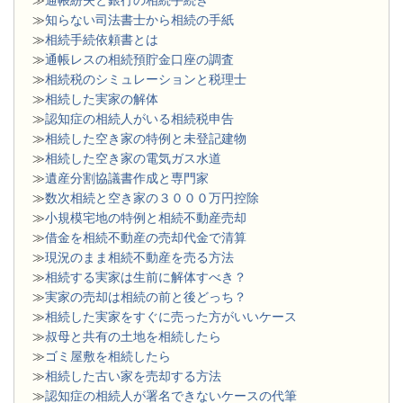
≫
知らない司法書士から相続の手紙
≫
相続手続依頼書とは
≫
通帳レスの相続預貯金口座の調査
≫
相続税のシミュレーションと税理士
≫
相続した実家の解体
≫
認知症の相続人がいる相続税申告
≫
相続した空き家の特例と未登記建物
≫
相続した空き家の電気ガス水道
≫
遺産分割協議書作成と専門家
≫
数次相続と空き家の３０００万円控除
≫
小規模宅地の特例と相続不動産売却
≫
借金を相続不動産の売却代金で清算
≫
現況のまま相続不動産を売る方法
≫
相続する実家は生前に解体すべき？
≫
実家の売却は相続の前と後どっち？
≫
相続した実家をすぐに売った方がいいケース
≫
叔母と共有の土地を相続したら
≫
ゴミ屋敷を相続したら
≫
相続した古い家を売却する方法
≫
認知症の相続人が署名できないケースの代筆