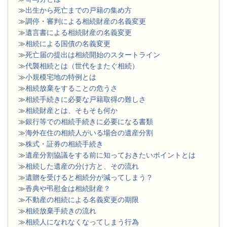
≫
出生から死亡までの戸籍の集め方
≫
調停・審判による相続財産の名義変更
≫
遺言書による相続財産の名義変更
≫
相続による国債の名義変更
≫
死亡届の提出は相続開始のスタートライン
≫
代襲相続とは（世代をまたぐ相続）
≫
小規模宅地の特例とは
≫
相続放棄をすることの危うさ
≫
相続手続きに必要な戸籍取得の難しさ
≫
相続財産とは、そもそも何か
≫
銀行等での相続手続きに必要になる書類
​≫
海外在住の相続人がいる場合の遺産分割
≫
株式・証券の相続手続き
≫
遺産分割協議をする前に知っておきたいポイントとは
≫
相続した遺産の分け方と、その流れ
≫
遺贈を受けると相続分が減ってしまう？
≫
香典や弔慰金は相続財産？
≫
不動産の相続による名義変更の期限
≫
相続放棄手続きの流れ
≫
相続人になれなくなってしまう行為