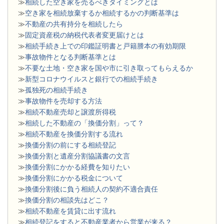
≫
相続した空き家を売るべきタイミングとは
≫
空き家を相続放棄するか相続するかの判断基準は
≫
不動産の共有持分を相続したら
≫
固定資産税の納税代表者変更届けとは
≫
相続手続き上での印鑑証明書と戸籍謄本の有効期限
≫
事故物件となる判断基準とは
≫
不要な土地・空き家を国や市に引き取ってもらえるか
≫
新型コロナウイルスと銀行での相続手続き
≫
孤独死の相続手続き
≫
事故物件を売却する方法
≫
相続不動産売却と譲渡所得税
≫
相続した不動産の「換価分割」って？
≫
相続不動産を換価分割する流れ
≫
換価分割の前にする相続登記
≫
換価分割と遺産分割協議書の文言
≫
換価分割にかかる経費を知りたい
≫
換価分割にかかる税金について
≫
換価分割後に負う相続人の契約不適合責任
≫
換価分割の相談先はどこ？
≫
相続不動産を賃貸に出す流れ
≫
相続登記をすると不動産業者から営業が来る？