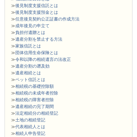
≫
後見制度支援信託とは
≫
後見制度支援預金とは
≫
任意後見契約公正証書の作成方法
≫
成年後見の申立て
≫
負担付遺贈とは
≫
遺産分割を禁止する方法
≫
家族信託とは
≫
団体信用生命保険とは
≫
令和以降の相続遺言の法改正
≫
遺産分割の遡及効
≫
遺産相続とは
≫
ペット信託とは
≫
相続税の基礎控除額
≫
相続税の未成年者控除
≫
相続税の障害者控除
≫
遺産相続の完了期間
≫
法定相続分の相続登記
≫
土地の相続登記
≫
代表相続人とは
≫
相続人申告登記