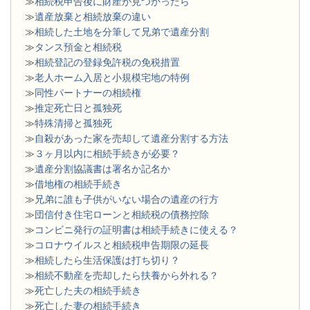
≫
相続税申告後に財産が見つかったら
≫
遺産放棄と相続放棄の違い
≫
相続した土地を分筆して兄弟で遺産分割
≫
タンス預金と相続税
≫
相続登記の登録免許税の免税措置
≫
老人ホーム入居と小規模宅地の特例
≫
同性パートナーの相続権
≫
推定死亡日と孤独死
≫
特殊清掃と孤独死
≫
自殺があった家を売却して遺産分割する方法
≫
３ヶ月以内に相続手続きが必要？
≫
遺産分割協議書は署名か記名か
≫
借地権の相続手続き
≫
兄弟に誰も子供がいない場合の遺産の行方
≫
団信付き住宅ローンと相続税の債務控除
≫
コンビニ発行の証明書は相続手続きに使える？
≫
コロナウイルスと相続税申告期限の延長
≫
相続したら生活保護は打ち切り？
≫
相続不動産を売却したら扶養から外れる？
≫
死亡した夫の相続手続き
≫
死亡した妻の相続手続き