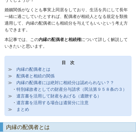
うでしょうか？
婚姻関係がなくとも事実上同居をしており、生活を共にして長年
一緒に過ごしていたとすれば、配偶者が相続人となる規定を類推
適用して、内縁の配偶者にも相続分を与えてもいいという考え方
もできます。
本記事では、この
内縁の配偶者と相続権
について詳しく解説して
いきたいと思います。
目 次
≫
内縁の配偶者とは
≫
配偶者と相続の関係
≫
内縁の配偶者には絶対に相続分は認められない？？
・
特別縁故者としての財産分与請求（民法第９５８条の３）
≫
遺言書を活用して財産をあげる（遺贈する）
・
遺言書を活用する場合は遺留分に注意
≫
まとめ
内縁の配偶者とは