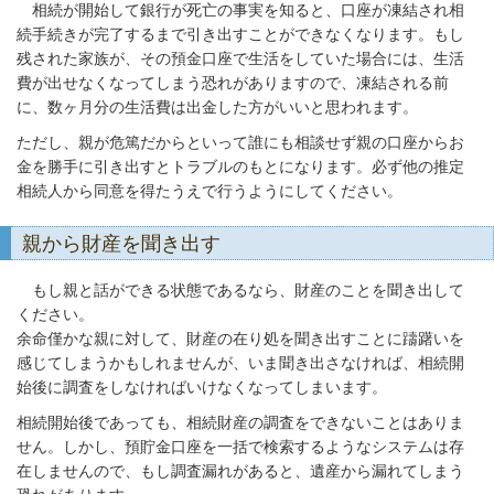
相続が開始して銀行が死亡の事実を知ると、口座が凍結され相
続手続きが完了するまで引き出すことができなくなります。もし
残された家族が、その預金口座で生活をしていた場合には、生活
費が出せなくなってしまう恐れがありますので、凍結される前
に、数ヶ月分の生活費は出金した方がいいと思われます。
ただし、親が危篤だからといって誰にも相談せず親の口座からお
金を勝手に引き出すとトラブルのもとになります。必ず他の推定
相続人から同意を得たうえで行うようにしてください。
親から財産を聞き出す
もし親と話ができる状態であるなら、財産のことを聞き出して
ください。
余命僅かな親に対して、財産の在り処を聞き出すことに躊躇いを
感じてしまうかもしれませんが、いま聞き出さなければ、相続開
始後に調査をしなければいけなくなってしまいます。
相続開始後であっても、相続財産の調査をできないことはありま
せん。しかし、預貯金口座を一括で検索するようなシステムは存
在しませんので、もし調査漏れがあると、遺産から漏れてしまう