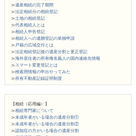
≫
遺産相続の完了期間
≫
法定相続分の相続登記
≫
土地の相続登記
≫
代表相続人とは
≫
相続人申告登記
≫
相続人への遺贈登記の単独申請
≫
戸籍の広域交付とは
≫
法定相続登記後の遺産分割と更正登記
≫
海外居住者の所有権名義人の国内連絡先情報
≫
スマート変更登記とは
≫
検索用情報の申出やってみた
≫
所有不動産記録証明制度
【相続（応用編）】
≫
相続専門家について
≫
未成年者がいる場合の遺産分割①
≫
未成年者がいる場合の遺産分割②
≫
認知症の方がいる場合の遺産分割