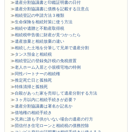
≫
遺産分割協議書と印鑑証明書の日付
≫
遺産分割協議書に債務を記載する注意点
≫
相続登記の申請方法３種類
≫
生命保険を相続対策に使う方法
≫
相続や遺贈と不動産取得税
≫
相続税申告後に財産が見つかったら
≫
遺産放棄と相続放棄の違い
≫
相続した土地を分筆して兄弟で遺産分割
≫
タンス預金と相続税
≫
相続登記の登録免許税の免税措置
≫
老人ホーム入居と小規模宅地の特例
≫
同性パートナーの相続権
≫
推定死亡日と孤独死
≫
特殊清掃と孤独死
≫
自殺があった家を売却して遺産分割する方法
≫
３ヶ月以内に相続手続きが必要？
≫
遺産分割協議書は署名か記名か
≫
借地権の相続手続き
≫
兄弟に誰も子供がいない場合の遺産の行方
≫
団信付き住宅ローンと相続税の債務控除
≫
コンビニ発行の証明書は相続手続きに使える？