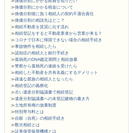
≫
換価分割にかかる経費を知りたい
≫
換価分割にかかる税金について
≫
換価分割後に負う相続人の契約不適合責任
≫
換価分割の相談先はどこ？
≫
相続不動産を賃貸に出す流れ
≫
相続登記をすると不動産業者から営業が来る？
≫
コロナで日本に帰国できない場合の相続手続き
≫
事故物件を相続したら
≫
認知症の相続人と銀行手続き
≫
孤独死のDNA鑑定期間と相続放棄
≫
警察から孤独死の連絡を受けたら
≫
相続した不動産を共有名義にするデメリット
≫
疎遠な親族の相続人となったら
≫
相続登記の義務化
≫
古い遺産分割協議書で相続登記
≫
遺産分割協議書への未登記建物の書き方
≫
土地所有権の放棄制度
≫
特別寄与料とは
≫
自殺（自死）の相続手続き
≫
数次相続とは
≫
証券保管振替機構とは