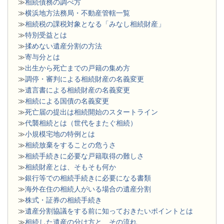
≫
相続債務の調べ方
≫
横浜地方法務局・不動産管轄一覧
≫
相続税の課税対象となる「みなし相続財産」
≫
特別受益とは
≫
揉めない遺産分割の方法
≫
寄与分とは
≫
出生から死亡までの戸籍の集め方
≫
調停・審判による相続財産の名義変更
≫
遺言書による相続財産の名義変更
≫
相続による国債の名義変更
≫
死亡届の提出は相続開始のスタートライン
≫
代襲相続とは（世代をまたぐ相続）
≫
小規模宅地の特例とは
≫
相続放棄をすることの危うさ
≫
相続手続きに必要な戸籍取得の難しさ
≫
相続財産とは、そもそも何か
≫
銀行等での相続手続きに必要になる書類
​≫
海外在住の相続人がいる場合の遺産分割
≫
株式・証券の相続手続き
≫
遺産分割協議をする前に知っておきたいポイントとは
≫
相続した遺産の分け方と、その流れ