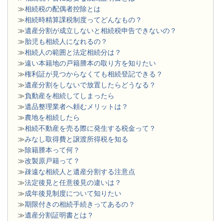
≫
相続税の配偶者控除とは
≫
相続時精算課税制度ってどんなもの？
≫
遺産分割が成立しないと相続税申告できないの？
≫
胎児も相続人になれるの？
≫
相続人の範囲と法定相続分は？
≫
遠い本籍地の戸籍謄本の取り方を知りたい
≫
権利証が見つからなくても相続登記できる？
≫
遺産分割をしないで放置したらどうなる？
≫
負動産を相続してしまったら
≫
遺品整理業者へ頼むメリットは？
≫
農地を相続したら
≫
相続不動産を売る際に発生する税金って？
≫
みなし取得費と譲渡所得税を知る
≫
除籍謄本って何？
≫
改製原戸籍って？
≫
疎遠な相続人と遺産分割する注意点
≫
法定後見と任意後見の違いは？
≫
成年後見制度について知りたい
≫
期限付きの相続手続きってあるの？
≫
遺産分割証明書とは？