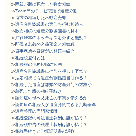
≫
両親が順に死亡した数次相続
≫
Zoom等のテレビ電話で遺産分割
≫
遠方の相続した不動産売却
≫
遺産分割協議書の実印を拒む相続人
≫
数次相続の遺産分割協議書の見本
≫
戸籍謄本のホッチキスを外すと無効？
≫
配偶者名義の名義預金と相続税
≫
貸事務所や貸店舗の相続手続き
≫
相続税還付とは
≫
相続税の債務控除の範囲
≫
遺産分割協議書に捨印を押して平気？
≫
法定相続でも遺産分割協議書は作る？
≫
相続した遺産は離婚の財産分与の対象か
≫
急死した親の相続手続き
≫
認知症の母へ父死亡の事実を伝えるか
≫
認知症の相続人が遺産分割できる判断基準
≫
遺産整理の専門家報酬
≫
相続登記の司法書士報酬は誰が払う？
≫
相続税申告の税理士報酬は誰が払う？
≫
相続手続きと印鑑証明書の通数