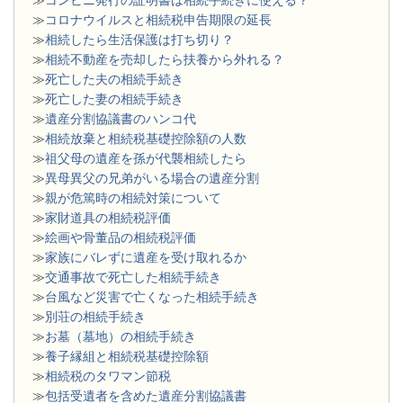
≫
コロナウイルスと相続税申告期限の延長
≫
相続したら生活保護は打ち切り？
≫
相続不動産を売却したら扶養から外れる？
≫
死亡した夫の相続手続き
≫
死亡した妻の相続手続き
≫
遺産分割協議書のハンコ代
≫
相続放棄と相続税基礎控除額の人数
≫
祖父母の遺産を孫が代襲相続したら
≫
異母異父の兄弟がいる場合の遺産分割
≫
親が危篤時の相続対策について
≫
家財道具の相続税評価
≫
絵画や骨董品の相続税評価
≫
家族にバレずに遺産を受け取れるか
≫
交通事故で死亡した相続手続き
≫
台風など災害で亡くなった相続手続き
≫
別荘の相続手続き
≫
お墓（墓地）の相続手続き
≫
養子縁組と相続税基礎控除額
≫
相続税のタワマン節税
≫
包括受遺者を含めた遺産分割協議書