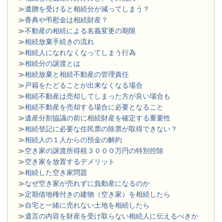
≫
遺贈を受けると相続分が減ってしまう？
≫
香典や弔慰金は相続財産？
≫
不動産の相続による名義変更の期限
≫
相続放棄手続きの流れ
≫
相続人になれなくなってしまう行為
≫
相続分の譲渡とは
​≫
相続放棄と相続不動産の管理責任
≫
戸籍をたどることが出来なくなる場合
≫
相続不動産は売却してしまった方が良い場合も
≫
相続不動産を売却する場合に必要となること
≫
遺産分割協議の前に相続財産を確定する重要性
≫
相続登記に必要な住民票の除票が取得できない？
≫
相続人の１人からの預金の解約
≫
空き家の譲渡所得税３０００万円の特別控除
≫
空き家を放置するデメリット
≫
相続した空き家問題
​≫
なぜ空き家が売れずに負動産になるのか
≫
定期借地権付きの建物（空き家）を相続したら
≫
自宅と一緒に売れない土地を相続したら
≫
遺言の内容を財産を受け取らない相続人に伝えるべきか