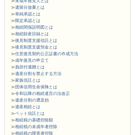
≫
未成年後見人とは
≫
遺留分放棄とは
≫
単純承認とは
≫
限定承認とは
≫
相続関係説明図とは
≫
相続財産目録とは
≫
後見制度支援信託とは
≫
後見制度支援預金とは
≫
任意後見契約公正証書の作成方法
≫
成年後見の申立て
≫
負担付遺贈とは
≫
遺産分割を禁止する方法
≫
家族信託とは
≫
団体信用生命保険とは
≫
令和以降の相続遺言の法改正
≫
遺産分割の遡及効
≫
遺産相続とは
≫
ペット信託とは
≫
相続税の基礎控除額
≫
相続税の未成年者控除
≫
相続税の障害者控除