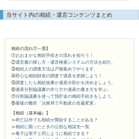
当サイト内の相続・遺言コンテンツまとめ
相続の流れ①～⑧】
①
おおまかな相続手続きの流れを知ろう！
②
遺言書の探し方・遺言検索システムの方法を紹介。
③
相続人の調査方法は戸籍集めでやります。
④
肝心な相続財産の調査で遺産を把握しよう！
⑤
調査したら相続放棄か遺産分割かを決めましょう。
⑥
遺産分割協議書の作り方や遺産の書き方を学ぶ。
⑦
分割協議書を使って預貯金の相続手続きをしよう。
⑧
最後の難所「法務局で不動産の名義変更」
【相続（基本編）】
≫
死亡以外でも相続が開始することがある？
≫
相続に困ったときの公的な相談先一覧
≫
養子は実子と同じように相続できる？