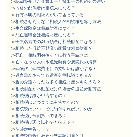
≫
認知を受けた非嫡出子と嫡出子の相続分の違い
≫
内縁の配偶者は相続人になる？
≫
行方不明の相続人がいて困っている
≫
相続させたくない相続人の相続権を奪う方法
≫
生命保険金は相続財産になる？
≫
死亡退職金は相続財産になる？
≫
子供名義での銀行預金は相続財産になる？
≫
相続した収益不動産の家賃は相続財産？
≫
死亡・相続開始後すぐに行う手続きは
≫
亡くなった人の水道光熱費や病院代の清算
≫
葬儀代（葬式費用）の支払いは誰がする？
≫
遺言書があっても遺産分割協議できるか
≫
親の介護をしたら多く相続財産をもらえる？
≫
相続財産が不動産だけの場合の遺産分割方法
≫
相続税は誰が申告するの？
≫
相続税はいつまでに申告するの？
≫
相続税はいつまでに納付すればいいのか
≫
相続税は分割払いできる？
≫
相続税は現金以外でも払える？
≫
準確定申告って？
≫
相続税申告に必要な残高証明書とは