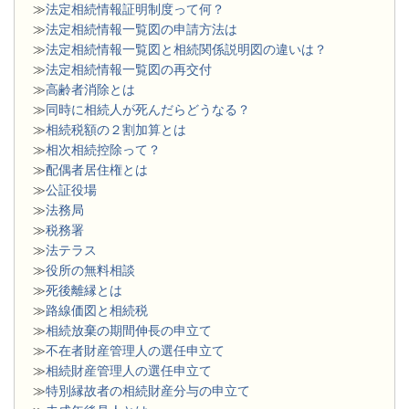
≫
法定相続情報証明制度って何？
≫
法定相続情報一覧図の申請方法は
≫
法定相続情報一覧図と相続関係説明図の違いは？
≫
法定相続情報一覧図の再交付
≫
高齢者消除とは
≫
同時に相続人が死んだらどうなる？
≫
相続税額の２割加算とは
≫
相次相続控除って？
≫
配偶者居住権とは
≫
公証役場
≫
法務局
≫
税務署
≫
法テラス
≫
役所の無料相談
≫
死後離縁とは
≫
路線価図と相続税
≫
相続放棄の期間伸長の申立て
≫
不在者財産管理人の選任申立て
≫
相続財産管理人の選任申立て
≫
特別縁故者の相続財産分与の申立て