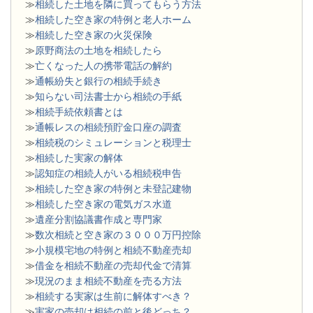
≫
相続した土地を隣に買ってもらう方法
≫
相続した空き家の特例と老人ホーム
≫
相続した空き家の火災保険
≫
原野商法の土地を相続したら
≫
亡くなった人の携帯電話の解約
≫
通帳紛失と銀行の相続手続き
≫
知らない司法書士から相続の手紙
≫
相続手続依頼書とは
≫
通帳レスの相続預貯金口座の調査
≫
相続税のシミュレーションと税理士
≫
相続した実家の解体
≫
認知症の相続人がいる相続税申告
≫
相続した空き家の特例と未登記建物
≫
相続した空き家の電気ガス水道
≫
遺産分割協議書作成と専門家
≫
数次相続と空き家の３０００万円控除
≫
小規模宅地の特例と相続不動産売却
≫
借金を相続不動産の売却代金で清算
≫
現況のまま相続不動産を売る方法
≫
相続する実家は生前に解体すべき？
≫
実家の売却は相続の前と後どっち？