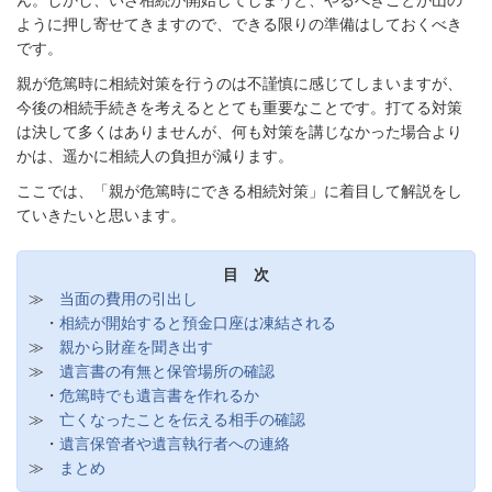
ん。しかし、いざ相続が開始してしまうと、やるべきことが山の
ように押し寄せてきますので、できる限りの準備はしておくべき
です。
親が危篤時に相続対策を行うのは不謹慎に感じてしまいますが、
今後の相続手続きを考えるととても重要なことです。打てる対策
は決して多くはありませんが、何も対策を講じなかった場合より
かは、遥かに相続人の負担が減ります。
ここでは、「親が危篤時にできる相続対策」に着目して解説をし
ていきたいと思います。
目 次
≫
当面の費用の引出し
・
相続が開始すると預金口座は凍結される
≫
親から財産を聞き出す
≫
遺言書の有無と保管場所の確認
・
危篤時でも遺言書を作れるか
≫
亡くなったことを伝える相手の確認
・
遺言保管者や遺言執行者への連絡
≫
まとめ