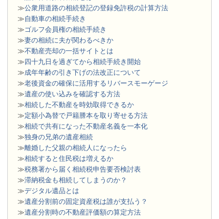
≫
公衆用道路の相続登記の登録免許税の計算方法
≫
自動車の相続手続き
≫
ゴルフ会員権の相続手続き
≫
妻の相続に夫が関わるべきか
≫
不動産売却の一括サイトとは
≫
四十九日を過ぎてから相続手続き開始
≫
成年年齢の引き下げの法改正について
≫
老後資金の確保に活用するリバースモーゲージ
≫
遺産の使い込みを確認する方法
≫
相続した不動産を時効取得できるか
≫
定額小為替で戸籍謄本を取り寄せる方法
≫
相続で共有になった不動産名義を一本化
≫
独身の兄弟の遺産相続
≫
離婚した父親の相続人になったら
≫
相続すると住民税は増えるか
≫
税務署から届く相続税申告要否検討表
≫
滞納税金も相続してしまうのか？
≫
デジタル遺品とは
≫
遺産分割前の固定資産税は誰が支払う？
≫
遺産分割時の不動産評価額の算定方法