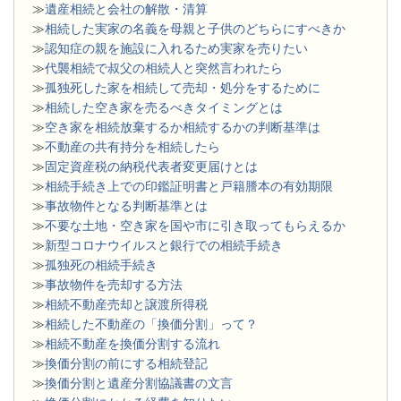
≫
遺産相続と会社の解散・清算
≫
相続した実家の名義を母親と子供のどちらにすべきか
≫
認知症の親を施設に入れるため実家を売りたい
≫
代襲相続で叔父の相続人と突然言われたら
≫
孤独死した家を相続して売却・処分をするために
≫
相続した空き家を売るべきタイミングとは
≫
空き家を相続放棄するか相続するかの判断基準は
≫
不動産の共有持分を相続したら
≫
固定資産税の納税代表者変更届けとは
≫
相続手続き上での印鑑証明書と戸籍謄本の有効期限
≫
事故物件となる判断基準とは
≫
不要な土地・空き家を国や市に引き取ってもらえるか
≫
新型コロナウイルスと銀行での相続手続き
≫
孤独死の相続手続き
≫
事故物件を売却する方法
≫
相続不動産売却と譲渡所得税
≫
相続した不動産の「換価分割」って？
≫
相続不動産を換価分割する流れ
≫
換価分割の前にする相続登記
≫
換価分割と遺産分割協議書の文言