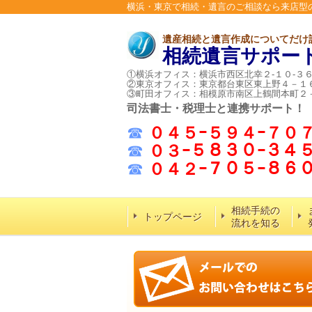
横浜・東京で相続・遺言のご相談なら来店型
遺産相続と遺言作成についてだけ
相続遺言サポー
①横浜オフィス：横浜市西区北幸２-１０-３
②東京オフィス：東京都台東区東上野４－１
③町田オフィス：相模原市南区上鶴間本町２
司法書士・税理士と連携サポート！
☎
０４５ｰ５９４ｰ７０
☎
０３ｰ５８３０ｰ３４
☎
０４２ｰ７０５ｰ８
相続手続の
トップページ
流れを知る