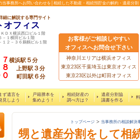
の当事務所へお問い合わせを│相続した不動産・相続預貯金の解約・遺産分割
詳細に解説する専門サイト
トオフィス
６ＫＤＸ横浜西口ビル１階
６－１横田ビル１階
お客様がご相談しやすい
－１２－３６鵜鶴ビル１階
オフィスへお問合せ下さい
７７
神奈川エリアは横浜オフィス
５
横浜駅
分
５８
東京23区千葉埼玉は東京オフィス
３
上野駅
分
６００
６
東京23区以外は町田オフィス
町田駅
分
まず遺言を
戸籍謄本を
相続財産の
遺産分割協
発見しよう
集めよう！
調べ方は？
議書を作る
トップページ
当事務所の相談解決
甥と遺産分割をして相