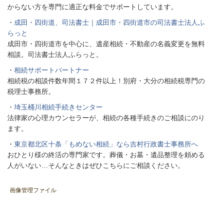
からない方を専門に適正な料金でサポートしています。
・
成田・四街道、司法書士｜成田市・四街道市の司法書士法人ふ
らっと
成田市・四街道市を中心に、遺産相続・不動産の名義変更を無料
相談。司法書士法人ふらっと。
・
相続サポートパートナー
相続税の相談件数年間１７２件以上！別府・大分の相続税専門の
税理士事務所。
・
埼玉桶川相続手続きセンター
法律家の心理カウンセラーが、相続の各種手続きのご相談にのり
ます。
・
東京都北区十条「もめない相続」なら吉村行政書士事務所へ
おひとり様の終活の専門家です。葬儀・お墓・遺品整理を頼める
人がいない…そんなときはぜひこちらにご相談ください。
画像管理ファイル