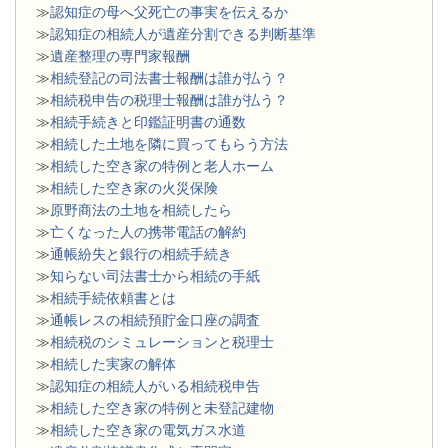
≫
認知症の母へ父死亡の事実を伝えるか
≫
認知症の相続人が遺産分割できる判断基準
≫
遺産整理の専門家報酬
≫
相続登記の司法書士報酬は誰が払う？
≫
相続税申告の税理士報酬は誰が払う？
≫
相続手続きと印鑑証明書の通数
≫
相続した土地を隣に買ってもらう方法
≫
相続した空き家の特例と老人ホーム
≫
相続した空き家の火災保険
≫
原野商法の土地を相続したら
≫
亡くなった人の携帯電話の解約
≫
通帳紛失と銀行の相続手続き
≫
知らない司法書士から相続の手紙
≫
相続手続依頼書とは
≫
通帳レスの相続預貯金口座の調査
≫
相続税のシミュレーションと税理士
≫
相続した実家の解体
≫
認知症の相続人がいる相続税申告
≫
相続した空き家の特例と未登記建物
≫
相続した空き家の電気ガス水道