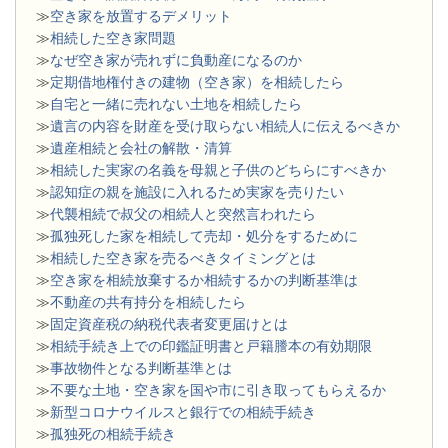
≫
空き家を放置するデメリット
≫
相続した空き家問題
​≫
なぜ空き家が売れずに負動産になるのか
≫
定期借地権付きの建物（空き家）を相続したら
≫
自宅と一緒に売れない土地を相続したら
≫
遺言の内容を財産を受け取らない相続人に伝えるべきか
≫
遺産相続と会社の解散・清算
≫
相続した実家の名義を母親と子供のどちらにすべきか
≫
認知症の親を施設に入れるため実家を売りたい
≫
代襲相続で叔父の相続人と突然言われたら
≫
孤独死した家を相続して売却・処分をするために
≫
相続した空き家を売るべきタイミングとは
≫
空き家を相続放棄するか相続するかの判断基準は
≫
不動産の共有持分を相続したら
≫
固定資産税の納税代表者変更届けとは
≫
相続手続き上での印鑑証明書と戸籍謄本の有効期限
≫
事故物件となる判断基準とは
≫
不要な土地・空き家を国や市に引き取ってもらえるか
≫
新型コロナウイルスと銀行での相続手続き
≫
孤独死の相続手続き