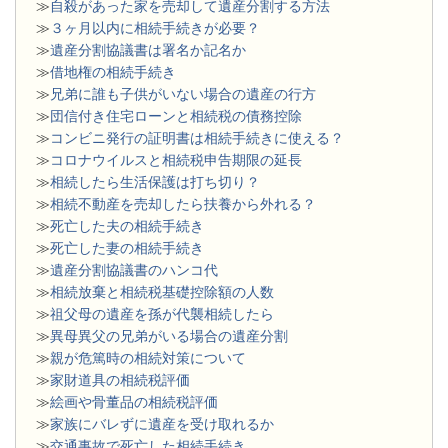
≫
自殺があった家を売却して遺産分割する方法
≫
３ヶ月以内に相続手続きが必要？
≫
遺産分割協議書は署名か記名か
≫
借地権の相続手続き
≫
兄弟に誰も子供がいない場合の遺産の行方
≫
団信付き住宅ローンと相続税の債務控除
≫
コンビニ発行の証明書は相続手続きに使える？
≫
コロナウイルスと相続税申告期限の延長
≫
相続したら生活保護は打ち切り？
≫
相続不動産を売却したら扶養から外れる？
≫
死亡した夫の相続手続き
≫
死亡した妻の相続手続き
≫
遺産分割協議書のハンコ代
≫
相続放棄と相続税基礎控除額の人数
≫
祖父母の遺産を孫が代襲相続したら
≫
異母異父の兄弟がいる場合の遺産分割
≫
親が危篤時の相続対策について
≫
家財道具の相続税評価
≫
絵画や骨董品の相続税評価
≫
家族にバレずに遺産を受け取れるか
≫
交通事故で死亡した相続手続き