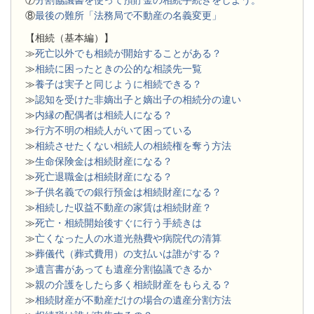
⑦
分割協議書を使って預貯金の相続手続きをしよう。
⑧
最後の難所「法務局で不動産の名義変更」
【相続（基本編）】
≫
死亡以外でも相続が開始することがある？
≫
相続に困ったときの公的な相談先一覧
≫
養子は実子と同じように相続できる？
≫
認知を受けた非嫡出子と嫡出子の相続分の違い
≫
内縁の配偶者は相続人になる？
≫
行方不明の相続人がいて困っている
≫
相続させたくない相続人の相続権を奪う方法
≫
生命保険金は相続財産になる？
≫
死亡退職金は相続財産になる？
≫
子供名義での銀行預金は相続財産になる？
≫
相続した収益不動産の家賃は相続財産？
≫
死亡・相続開始後すぐに行う手続きは
≫
亡くなった人の水道光熱費や病院代の清算
≫
葬儀代（葬式費用）の支払いは誰がする？
≫
遺言書があっても遺産分割協議できるか
≫
親の介護をしたら多く相続財産をもらえる？
≫
相続財産が不動産だけの場合の遺産分割方法