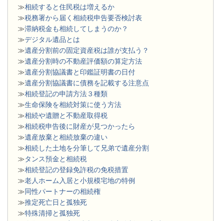
≫
相続すると住民税は増えるか
≫
税務署から届く相続税申告要否検討表
≫
滞納税金も相続してしまうのか？
≫
デジタル遺品とは
≫
遺産分割前の固定資産税は誰が支払う？
≫
遺産分割時の不動産評価額の算定方法
≫
遺産分割協議書と印鑑証明書の日付
≫
遺産分割協議書に債務を記載する注意点
≫
相続登記の申請方法３種類
≫
生命保険を相続対策に使う方法
≫
相続や遺贈と不動産取得税
≫
相続税申告後に財産が見つかったら
≫
遺産放棄と相続放棄の違い
≫
相続した土地を分筆して兄弟で遺産分割
≫
タンス預金と相続税
≫
相続登記の登録免許税の免税措置
≫
老人ホーム入居と小規模宅地の特例
≫
同性パートナーの相続権
≫
推定死亡日と孤独死
≫
特殊清掃と孤独死