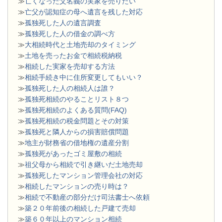
≫
亡くなった父名義の実家を売りたい
≫
亡父が認知症の母へ遺言を残した対応
≫
孤独死した人の遺言調査
≫
孤独死した人の借金の調べ方
≫
大相続時代と土地売却のタイミング
≫
土地を売ったお金で相続税納税
≫
相続した実家を売却する方法
≫
相続手続き中に住所変更してもいい？
≫
孤独死した人の相続人は誰？
≫
孤独死相続のやることリスト８つ
≫
孤独死相続のよくある質問(FAQ)
≫
孤独死相続の税金問題とその対策
≫
孤独死と隣人からの損害賠償問題
≫
地主が財務省の借地権の遺産分割
≫
孤独死があったゴミ屋敷の相続
≫
祖父母から相続で引き継いだ土地売却
≫
孤独死したマンション管理会社の対応
≫
相続したマンションの売り時は？
≫
相続で不動産の部分だけ司法書士へ依頼
≫
築２０年前後の相続した戸建て売却
≫
築６０年以上のマンション相続