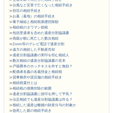
≫
台風など災害で亡くなった相続手続き
≫
別荘の相続手続き
≫
お墓（墓地）の相続手続き
≫
養子縁組と相続税基礎控除額
≫
相続税のタワマン節税
≫
包括受遺者を含めた遺産分割協議書
≫
両親が順に死亡した数次相続
≫
Zoom等のテレビ電話で遺産分割
≫
遠方の相続した不動産売却
≫
遺産分割協議書の実印を拒む相続人
≫
数次相続の遺産分割協議書の見本
≫
戸籍謄本のホッチキスを外すと無効？
≫
配偶者名義の名義預金と相続税
≫
貸事務所や貸店舗の相続手続き
≫
相続税還付とは
≫
相続税の債務控除の範囲
≫
遺産分割協議書に捨印を押して平気？
≫
法定相続でも遺産分割協議書は作る？
≫
相続した遺産は離婚の財産分与の対象か
≫
急死した親の相続手続き