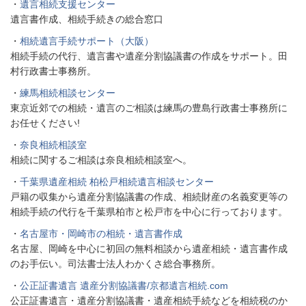
・
遺言相続支援センター
遺言書作成、相続手続きの総合窓口
・
相続遺言手続サポート（大阪）
相続手続の代行、遺言書や遺産分割協議書の作成をサポート。田
村行政書士事務所。
・
練馬相続相談センター
東京近郊での相続・遺言のご相談は練馬の豊島行政書士事務所に
お任せください!
・
奈良相続相談室
相続に関するご相談は奈良相続相談室へ。
・
千葉県遺産相続 柏松戸相続遺言相談センター
戸籍の収集から遺産分割協議書の作成、相続財産の名義変更等の
相続手続の代行を千葉県柏市と松戸市を中心に行っております。
・
名古屋市・岡崎市の相続・遺言書作成
名古屋、岡崎を中心に初回の無料相談から遺産相続・遺言書作成
のお手伝い。司法書士法人わかくさ総合事務所。
・
公正証書遺言 遺産分割協議書/京都遺言相続.com
公正証書遺言・遺産分割協議書・遺産相続手続などを相続税のか