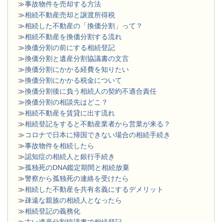
≫
事故物件を売却する方法
≫
相続不動産売却と譲渡所得税
≫
相続した不動産の「換価分割」って？
≫
相続不動産を換価分割する流れ
≫
換価分割の前にする相続登記
≫
換価分割と遺産分割協議書の文言
≫
換価分割にかかる経費を知りたい
≫
換価分割にかかる税金について
≫
換価分割後に負う相続人の契約不適合責任
≫
換価分割の相談先はどこ？
≫
相続不動産を賃貸に出す流れ
≫
相続登記をすると不動産業者から営業が来る？
≫
コロナで日本に帰国できない場合の相続手続き
≫
事故物件を相続したら
≫
認知症の相続人と銀行手続き
≫
孤独死のDNA鑑定期間と相続放棄
≫
警察から孤独死の連絡を受けたら
≫
相続した不動産を共有名義にするデメリット
≫
疎遠な親族の相続人となったら
≫
相続登記の義務化