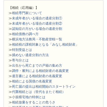
【相続（応用編）】
≫
相続専門家について
≫
未成年者がいる場合の遺産分割①
≫
未成年者がいる場合の遺産分割②
≫
認知症の方がいる場合の遺産分割
≫
相続債務の調べ方
≫
横浜地方法務局・不動産管轄一覧
≫
相続税の課税対象となる「みなし相続財産」
≫
特別受益とは
≫
揉めない遺産分割の方法
≫
寄与分とは
≫
出生から死亡までの戸籍の集め方
≫
調停・審判による相続財産の名義変更
≫
遺言書による相続財産の名義変更
≫
相続による国債の名義変更
≫
死亡届の提出は相続開始のスタートライン
≫
代襲相続とは（世代をまたぐ相続）
≫
小規模宅地の特例とは
≫
相続放棄をすることの危うさ