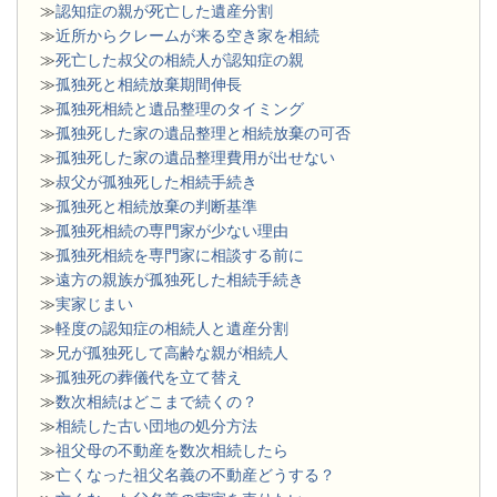
≫
認知症の親が死亡した遺産分割
≫
近所からクレームが来る空き家を相続
≫
死亡した叔父の相続人が認知症の親
≫
孤独死と相続放棄期間伸長
≫
孤独死相続と遺品整理のタイミング
≫
孤独死した家の遺品整理と相続放棄の可否
≫
孤独死した家の遺品整理費用が出せない
≫
叔父が孤独死した相続手続き
≫
孤独死と相続放棄の判断基準
≫
孤独死相続の専門家が少ない理由
≫
孤独死相続を専門家に相談する前に
≫
遠方の親族が孤独死した相続手続き
≫
実家じまい
≫
軽度の認知症の相続人と遺産分割
≫
兄が孤独死して高齢な親が相続人
≫
孤独死の葬儀代を立て替え
≫
数次相続はどこまで続くの？
≫
相続した古い団地の処分方法
≫
祖父母の不動産を数次相続したら
≫
亡くなった祖父名義の不動産どうする？