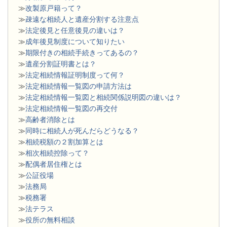
≫
改製原戸籍って？
≫
疎遠な相続人と遺産分割する注意点
≫
法定後見と任意後見の違いは？
≫
成年後見制度について知りたい
≫
期限付きの相続手続きってあるの？
≫
遺産分割証明書とは？
≫
法定相続情報証明制度って何？
≫
法定相続情報一覧図の申請方法は
≫
法定相続情報一覧図と相続関係説明図の違いは？
≫
法定相続情報一覧図の再交付
≫
高齢者消除とは
≫
同時に相続人が死んだらどうなる？
≫
相続税額の２割加算とは
≫
相次相続控除って？
≫
配偶者居住権とは
≫
公証役場
≫
法務局
≫
税務署
≫
法テラス
≫
役所の無料相談