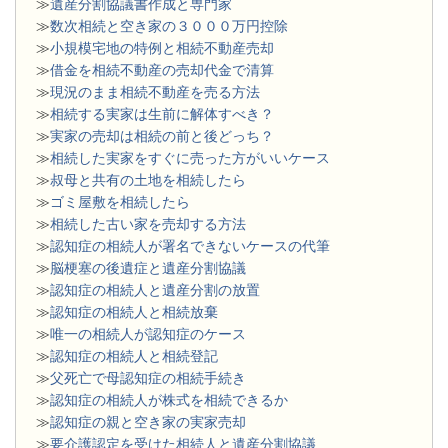
≫
遺産分割協議書作成と専門家
≫
数次相続と空き家の３０００万円控除
≫
小規模宅地の特例と相続不動産売却
≫
借金を相続不動産の売却代金で清算
≫
現況のまま相続不動産を売る方法
≫
相続する実家は生前に解体すべき？
≫
実家の売却は相続の前と後どっち？
≫
相続した実家をすぐに売った方がいいケース
≫
叔母と共有の土地を相続したら
≫
ゴミ屋敷を相続したら
≫
相続した古い家を売却する方法
≫
認知症の相続人が署名できないケースの代筆
≫
脳梗塞の後遺症と遺産分割協議
≫
認知症の相続人と遺産分割の放置
≫
認知症の相続人と相続放棄
≫
唯一の相続人が認知症のケース
≫
認知症の相続人と相続登記
≫
父死亡で母認知症の相続手続き
≫
認知症の相続人が株式を相続できるか
≫
認知症の親と空き家の実家売却
≫
要介護認定を受けた相続人と遺産分割協議