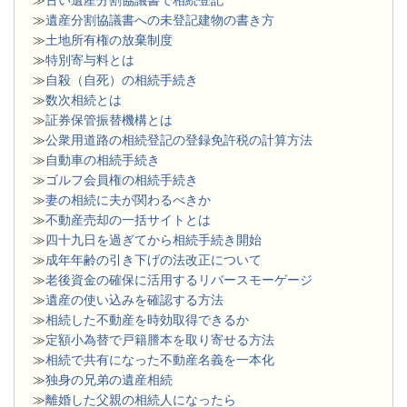
≫
古い遺産分割協議書で相続登記
≫
遺産分割協議書への未登記建物の書き方
≫
土地所有権の放棄制度
≫
特別寄与料とは
≫
自殺（自死）の相続手続き
≫
数次相続とは
≫
証券保管振替機構とは
≫
公衆用道路の相続登記の登録免許税の計算方法
≫
自動車の相続手続き
≫
ゴルフ会員権の相続手続き
≫
妻の相続に夫が関わるべきか
≫
不動産売却の一括サイトとは
≫
四十九日を過ぎてから相続手続き開始
≫
成年年齢の引き下げの法改正について
≫
老後資金の確保に活用するリバースモーゲージ
≫
遺産の使い込みを確認する方法
≫
相続した不動産を時効取得できるか
≫
定額小為替で戸籍謄本を取り寄せる方法
≫
相続で共有になった不動産名義を一本化
≫
独身の兄弟の遺産相続
≫
離婚した父親の相続人になったら