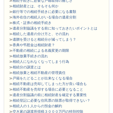
≫
相続手続きに必要な戸籍取得の難しさ
≫
相続財産とは、そもそも何か
≫
銀行等での相続手続きに必要になる書類
​≫
海外在住の相続人がいる場合の遺産分割
≫
株式・証券の相続手続き
≫
遺産分割協議をする前に知っておきたいポイントとは
≫
相続した遺産の分け方と、その流れ
≫
遺贈を受けると相続分が減ってしまう？
≫
香典や弔慰金は相続財産？
≫
不動産の相続による名義変更の期限
≫
相続放棄手続きの流れ
≫
相続人になれなくなってしまう行為
≫
相続分の譲渡とは
​≫
相続放棄と相続不動産の管理責任
≫
戸籍をたどることが出来なくなる場合
≫
相続不動産は売却してしまった方が良い場合も
≫
相続不動産を売却する場合に必要となること
≫
遺産分割協議の前に相続財産を確定する重要性
≫
相続登記に必要な住民票の除票が取得できない？
≫
相続人の１人からの預金の解約
≫
空き家の譲渡所得税３０００万円の特別控除