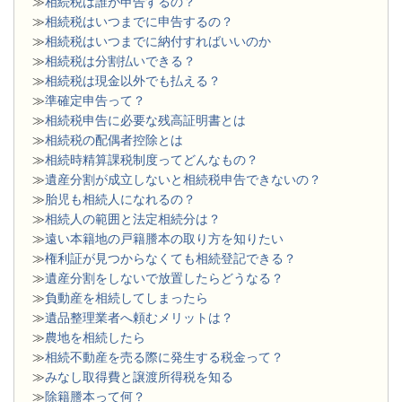
≫
相続税は誰が申告するの？
≫
相続税はいつまでに申告するの？
≫
相続税はいつまでに納付すればいいのか
≫
相続税は分割払いできる？
≫
相続税は現金以外でも払える？
≫
準確定申告って？
≫
相続税申告に必要な残高証明書とは
≫
相続税の配偶者控除とは
≫
相続時精算課税制度ってどんなもの？
≫
遺産分割が成立しないと相続税申告できないの？
≫
胎児も相続人になれるの？
≫
相続人の範囲と法定相続分は？
≫
遠い本籍地の戸籍謄本の取り方を知りたい
≫
権利証が見つからなくても相続登記できる？
≫
遺産分割をしないで放置したらどうなる？
≫
負動産を相続してしまったら
≫
遺品整理業者へ頼むメリットは？
≫
農地を相続したら
≫
相続不動産を売る際に発生する税金って？
≫
みなし取得費と譲渡所得税を知る
≫
除籍謄本って何？