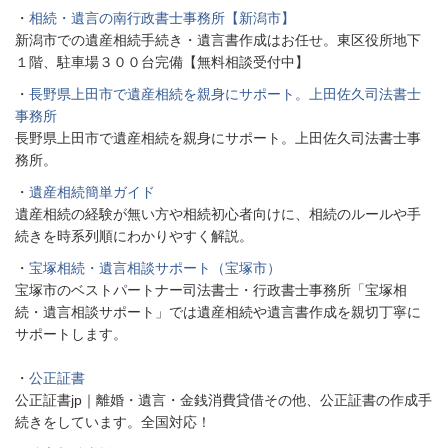
・
相続・遺言の南行政書士事務所【新潟市】
新潟市での遺産相続手続き・遺言書作成はお任せ。東区役所地下
１階、駐車場３００台完備【無料相談受付中】
・
長野県上田市で遺産相続を親身にサポート。上田佐久司法書士
事務所
長野県上田市で遺産相続を親身にサポート。上田佐久司法書士事
務所。
・
遺産相続簡単ガイド
遺産相続の経験が無い方や相続初心者向けに、相続のルールや手
続きを時系列順にわかりやすく解説。
・
宝塚相続・遺言相談サポート（宝塚市）
宝塚市のベストパートナー司法書士・行政書士事務所「宝塚相
続・遺言相談サポート」では遺産相続や遺言書作成を親切丁寧に
サポートします。
・
公正証書
公正証書jp｜離婚・遺言・金銭消費貸借その他、公正証書の作成手
続きをしています。全国対応！