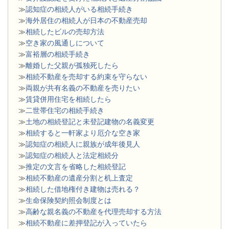
≫
認知症の相続人がいる相続手続き
≫
海外居住の相続人が日本の不動産売却
≫
相続したビルの売却方法
≫
空き家の風通しについて
≫
富裕層の相続手続き
≫
離婚した父親が孤独死したら
≫
相続不動産を売却する約束を守らない
≫
両親が共有名義の不動産を売りたい
≫
賃貸併用住宅を相続したら
≫
二世帯住宅の相続手続き
≫
土地の相続登記と未登記建物の名義変更
≫
相続すると一軒家より厄介な空き家
≫
認知症の相続人に親族が成年後見人
≫
認知症の相続人と法定相続分
≫
推定の文言を省略した相続登記
≫
相続不動産の遺産分割と机上査定
≫
相続した借地権付き建物は売れる？
≫
生命保険契約照会制度とは
≫
高齢な親名義の不動産を代理売却する方法
≫
相続不動産に差押登記が入っていたら