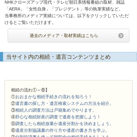
NHKクローズアップ現代・テレビ朝日系情報番組の取材、雑誌
「AERA」「女性自身」「プレジデント」等の執筆実績など。
当事務所のメディア実績については、以下をクリックしていただ
けるとご覧いただけます。
過去のメディア・取材実績はこちら
当サイト内の相続・遺言コンテンツまとめ
相続の流れ①～⑧】
①
おおまかな相続手続きの流れを知ろう！
②
遺言書の探し方・遺言検索システムの方法を紹介。
③
相続人の調査方法は戸籍集めでやります。
④
肝心な相続財産の調査で遺産を把握しよう！
⑤
調査したら相続放棄か遺産分割かを決めましょう。
⑥
遺産分割協議書の作り方や遺産の書き方を学ぶ。