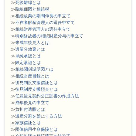
≫
死後離縁とは
≫
路線価図と相続税
≫
相続放棄の期間伸長の申立て
≫
不在者財産管理人の選任申立て
≫
相続財産管理人の選任申立て
≫
特別縁故者の相続財産分与の申立て
≫
未成年後見人とは
≫
遺留分放棄とは
≫
単純承認とは
≫
限定承認とは
≫
相続関係説明図とは
≫
相続財産目録とは
≫
後見制度支援信託とは
≫
後見制度支援預金とは
≫
任意後見契約公正証書の作成方法
≫
成年後見の申立て
≫
負担付遺贈とは
≫
遺産分割を禁止する方法
≫
家族信託とは
≫
団体信用生命保険とは