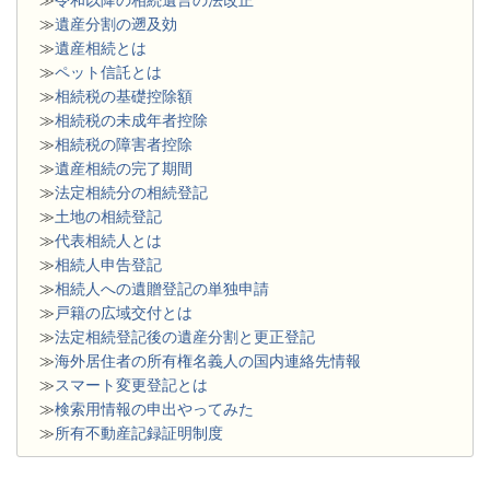
≫
令和以降の相続遺言の法改正
≫
遺産分割の遡及効
≫
遺産相続とは
≫
ペット信託とは
≫
相続税の基礎控除額
≫
相続税の未成年者控除
≫
相続税の障害者控除
≫
遺産相続の完了期間
≫
法定相続分の相続登記
≫
土地の相続登記
≫
代表相続人とは
≫
相続人申告登記
≫
相続人への遺贈登記の単独申請
≫
戸籍の広域交付とは
≫
法定相続登記後の遺産分割と更正登記
≫
海外居住者の所有権名義人の国内連絡先情報
≫
スマート変更登記とは
≫
検索用情報の申出やってみた
≫
所有不動産記録証明制度